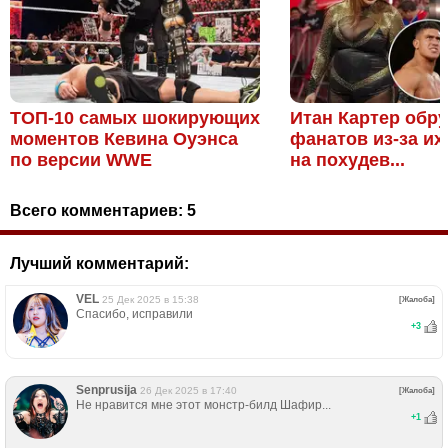
ТОП-10 самых шокирующих
Итан Картер обр
моментов Кевина Оуэнса
фанатов из-за их
по версии WWE
на похудев...
Всего комментариев:
5
Лучший комментарий:
VЕL
25 Дек 2025 в 15:38
[Жалоба]
Спасибо, исправили
+
3
Senprusija
26 Дек 2025 в 17:40
[Жалоба]
Не нравится мне этот монстр-билд Шафир...
+
1