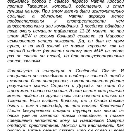
держалась бодрой с самого первого матча Кэссиди
против Такешты, который, собственно, и стал
лучшим на шоу. При этом матчи были исключительно
сольные, а одиночные матчи априори менее
предрасположены к спотфестовости чем
многосторонники или командники. 3 поединка обладали
прям очень немалым таймингом 13-16 минут, но при
этом AEW и весьма большой сегмент за Мировое
чемпионство успели показать. Да, он был не прям
супер, и на мой взгляд не таким хорошим, как на
прошлой неделе (отчасти потому что MJF на этот
раз не сказал ни слова), но для четырехсторонника
вполне эпичным.
Интригует и ситуация в Continental Classic Я
специально не заглядывал в спойлеры записей, чтобы
смотреть было интереснее, и меня неприятно удивил
результат матча Стронга и Дорады, но хотя бы
этот матч ничего не решал. А вот из тех кто реально
может выйти из группы пока все понятно только по
Такеште. Если выйдет Коноске, то и Окада должен
быть с ним в плей-офф, но что насчет Флетчера?
После безупречного старта турнира его выход из
блока уже не кажется таким очевидным, а также
совершенно непонятно кому из Наездников Смерти
отдадут предпочтение: Моксли или Кастаньоли. Как
будто у Джона сейчас сюжет, что он ослаб и всем