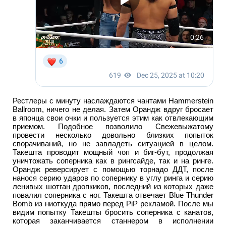
Рестлеры с минуту наслаждаются чантами Hammerstein
Ballroom, ничего не делая. Затем Орандж вдруг бросает
в японца свои очки и пользуется этим как отвлекающим
приемом. Подобное позволило Свежевыжатому
провести несколько довольно близких попыток
сворачиваний, но не завладеть ситуацией в целом.
Такешта проводит мощный чоп и биг-бут, продолжая
уничтожать соперника как в рингсайде, так и на ринге.
Орандж реверсирует с помощью торнадо ДДТ, после
нанося серию ударов по сопернику в углу ринга и серию
ленивых шотган дропкиков, последний из которых даже
повалил соперника с ног. Такешта отвечает Blue Thunder
Bomb из ниоткуда прямо перед PiP рекламой. После мы
видим попытку Такешты бросить соперника с канатов,
которая заканчивается станнером в исполнении