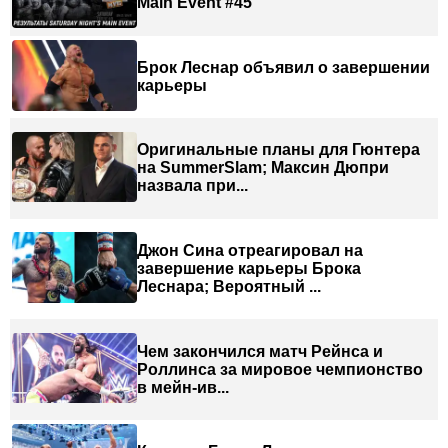
Main Event #45
Брок Леснар объявил о завершении
карьеры
Оригинальные планы для Гюнтера
на SummerSlam; Максин Дюпри
назвала при...
Джон Сина отреагировал на
завершение карьеры Брока
Леснара; Вероятный ...
Чем закончился матч Рейнса и
Роллинса за мировое чемпионство
в мейн-ив...