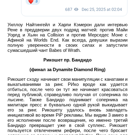
Уиллоу Найтингейл и Харли Кэмерон дали интервью
Рене в преддверии двух подряд матчей: против Майи
Уорлд и Хьян на Collision и против Мерседес Моне с
Афиной на Worlds End. Как всегда, девушки выразии
полную уверенности в своих силах и запустили
сумасшедший чант Babes of Wrath.
Рикошет пр. Бандидо
(финал за Dynamite Diamond Ring)
Рикошет сходу начинает свои манипуляции с канатами и
выкатываниями за ринг. РИко вроде как удается
отбиться, после чего он тут же начинает красоваться
перед публикой, справедливо получая от соперника по
лысине. Также Бандидо поднимает соперника на
милитари пресс и буквально одной рукой выкидывает
его за ринг. Рикошету удалось вновь завладеть
инициативой во время PiP рекламы. Мы видим 3 амиго в
его исполнении после возвращения, но именно третий
Бандидо превращает уже в свой суплекс. Рикошет
пользуется отвлечением рефери, после чего бросает