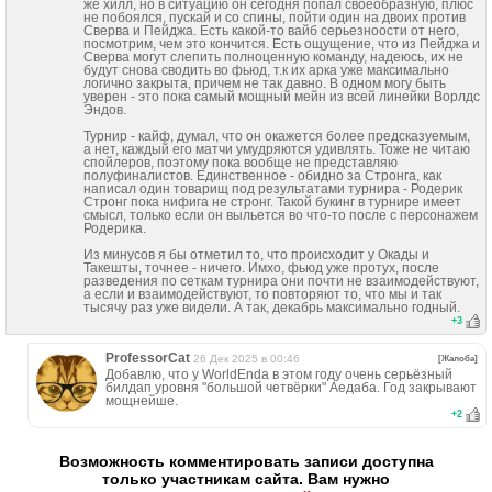
же хилл, но в ситуацию он сегодня попал своеобразную, плюс
не побоялся, пускай и со спины, пойти один на двоих против
Сверва и Пейджа. Есть какой-то вайб серьезноости от него,
посмотрим, чем это кончится. Есть ощущение, что из Пейджа и
Сверва могут слепить полноценную команду, надеюсь, их не
будут снова сводить во фьюд, т.к их арка уже максимально
логично закрыта, причем не так давно. В одном могу быть
уверен - это пока самый мощный мейн из всей линейки Ворлдс
Эндов.
Турнир - кайф, думал, что он окажется более предсказуемым,
а нет, каждый его матчи умудряются удивлять. Тоже не читаю
спойлеров, поэтому пока вообще не представляю
полуфиналистов. Единственное - обидно за Стронга, как
написал один товарищ под результатами турнира - Родерик
Стронг пока нифига не стронг. Такой букинг в турнире имеет
смысл, только если он выльется во что-то после с персонажем
Родерика.
Из минусов я бы отметил то, что происходит у Окады и
Такешты, точнее - ничего. Имхо, фьюд уже протух, после
разведения по сеткам турнира они почти не взаимодействуют,
а если и взаимодействуют, то повторяют то, что мы и так
тысячу раз уже видели. А так, декабрь максимально годный.
+
3
ProfessorCat
26 Дек 2025 в 00:46
[Жалоба]
Добавлю, что у WorldEndа в этом году очень серьёзный
билдап уровня "большой четвёрки" Аедаба. Год закрывают
мощнейше.
+
2
Возможность комментировать записи доступна
только участникам сайта. Вам нужно