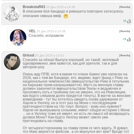
Breakstuff43
25 Дек 2025 в 14:39
[Жалоба]
В описании боя бандидо и рикошета повторно затесалось
описание сквоша мжф.
+
2
VЕL
25 Дек 2025 в 15:38
[Жалоба]
Спасибо, исправили
+
3
Grissd
25 Дек 2025 в 13:41
[Жалоба]
Спасибо за обзор! Выпуск хороший, но такой, чилловый
одновременно, мне кажется, как для зрителя, так и для
авторов шоу.
Очень жду ППВ, хотя в каком-то плане букинг уже написан на
2026, как с тем же Бандидо, его, видимо, ждет фьюд с Рико за
национальное чемпионство (вмешательство Рико в титульник
на Карнаже прям напрашивается). Матч за женскую главку
должен закончится вмешательством Теклы и ведьмочек и
проложить путь к тройнику (но не уверен, что на Революции,
как-будто слишком долго придется тянуть). В матче за женские
командники - тут бы хотелось увидеть снова удержание от
Харли и Уиллоу, но в этот раз на Моне с последующим
претендентством на тбс-тиул. Вопрос - кому оно нужнее?
Харли не выигрывала сольники, имеет общую историю с Моне
... но и Уиллоу тоже её имеет, но есть ли смысл ей возвращать
должок Моне? Как-будто Уиллоу может смело уже
претендовать на главку.
От четырехсторонника за главку прям хз чего ждать. Я думал,
что Макс вернется фейсом.. а он вернулся вот кем? Вроде тот