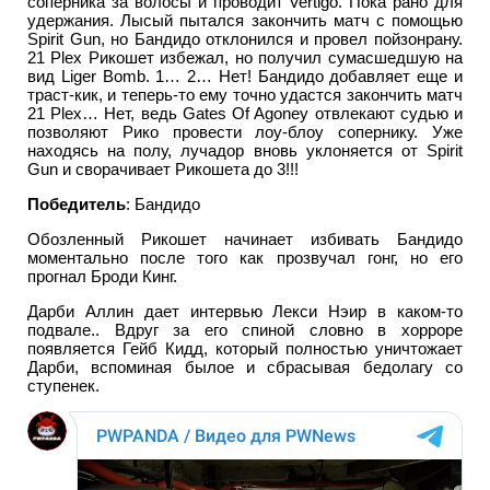
соперника за волосы и проводит Vertigo. Пока рано для
удержания. Лысый пытался закончить матч с помощью
Spirit Gun, но Бандидо отклонился и провел пойзонрану.
21 Plex Рикошет избежал, но получил сумасшедшую на
вид Liger Bomb. 1… 2… Нет! Бандидо добавляет еще и
траст-кик, и теперь-то ему точно удастся закончить матч
21 Plex… Нет, ведь Gates Of Agoney отвлекают судью и
позволяют Рико провести лоу-блоу сопернику. Уже
находясь на полу, лучадор вновь уклоняется от Spirit
Gun и сворачивает Рикошета до 3!!!
Победитель
: Бандидо
Обозленный Рикошет начинает избивать Бандидо
моментально после того как прозвучал гонг, но его
прогнал Броди Кинг.
Дарби Аллин дает интервью Лекси Нэир в каком-то
подвале.. Вдруг за его спиной словно в хорроре
появляется Гейб Кидд, который полностью уничтожает
Дарби, вспоминая былое и сбрасывая бедолагу со
ступенек.