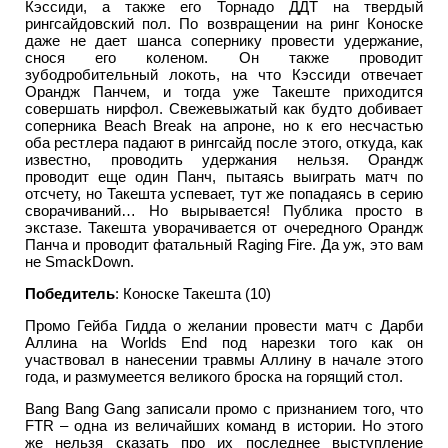
Кэссиди, а также его Торнадо ДДТ на твердый
рингсайдовский пол. По возвращении на ринг Коноске
даже не дает шанса сопернику провести удержание,
снося его коленом. Он также проводит
зубодробительный локоть, на что Кэссиди отвечает
Орандж Панчем, и тогда уже Такеште приходится
совершать нирфол. Свежевыжатый как будто добивает
соперника Beach Break на апроне, но к его несчастью
оба рестлера падают в рингсайд после этого, откуда, как
известно, проводить удержания нельзя. Орандж
проводит еще один Панч, пытаясь выиграть матч по
отсчету, но Такешта успевает, тут же попадаясь в серию
сворачиваний… Но вырывается! Публика просто в
экстазе. Такешта уворачивается от очередного Орандж
Панча и проводит фатальный Raging Fire. Да уж, это вам
не SmackDown.
Победитель
: Коноске Такешта (10)
Промо Гейба Гидда о желании провести матч с Дарби
Аллина на Worlds End под нарезки того как он
участвовал в нанесении травмы Аллину в начале этого
года, и размумеется великого броска на горящий стол.
Bang Bang Gang записали промо с признанием того, что
FTR – одна из величайших команд в истории. Но этого
же нельзя сказать про их последнее выступление