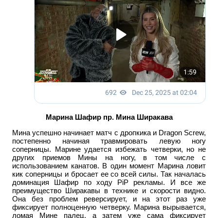
Марина Шафир пр. Мина Ширакава
Мина успешно начинает матч с дропкика и Dragon Screw,
постепенно начиная травмировать левую ногу
соперницы. Марине удается избежать четверки, но не
других приемов Мины на ногу, в том числе с
использованием канатов. В один момент Марина ловит
кик соперницы и бросает ее со всей силы. Так началась
доминация Шафир по ходу PiP рекламы. И все же
преимущество Ширакавы в технике и скорости видно.
Она без проблем реверсирует, и на этот раз уже
фиксирует полноценную четверку. Марина вырывается,
ломая Мине палец, а затем уже сама фиксирует