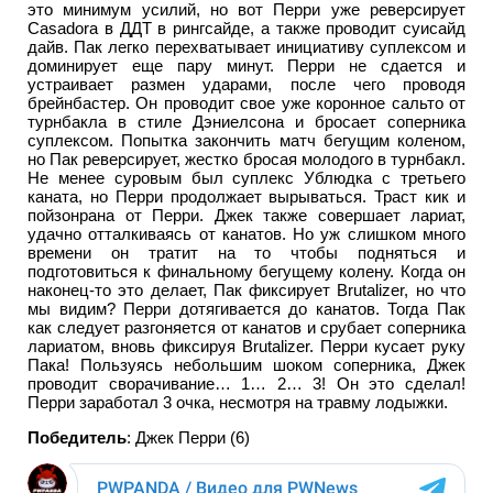
это минимум усилий, но вот Перри уже реверсирует
Casadora в ДДТ в рингсайде, а также проводит суисайд
дайв. Пак легко перехватывает инициативу суплексом и
доминирует еще пару минут. Перри не сдается и
устраивает размен ударами, после чего проводя
брейнбастер. Он проводит свое уже коронное сальто от
турнбакла в стиле Дэниелсона и бросает соперника
суплексом. Попытка закончить матч бегущим коленом,
но Пак реверсирует, жестко бросая молодого в турнбакл.
Не менее суровым был суплекс Ублюдка с третьего
каната, но Перри продолжает вырываться. Траст кик и
пойзонрана от Перри. Джек также совершает лариат,
удачно отталкиваясь от канатов. Но уж слишком много
времени он тратит на то чтобы подняться и
подготовиться к финальному бегущему колену. Когда он
наконец-то это делает, Пак фиксирует Brutalizer, но что
мы видим? Перри дотягивается до канатов. Тогда Пак
как следует разгоняется от канатов и срубает соперника
лариатом, вновь фиксируя Brutalizer. Перри кусает руку
Пака! Пользуясь небольшим шоком соперника, Джек
проводит сворачивание… 1… 2… 3! Он это сделал!
Перри заработал 3 очка, несмотря на травму лодыжки.
Победитель
: Джек Перри (6)