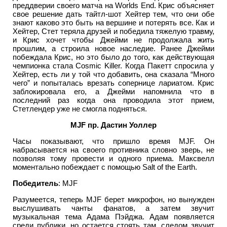
преддверии своего матча на Worlds End. Крис объясняет
свое решение дать тайтл-шот Хейтер тем, что они обе
знают каково это быть на вершине и потерять все. Как и
Хейтер, Стет теряла друзей и победила тяжелую травму,
и Крис хочет чтобы Джейми не продолжала жить
прошлим, а строила новое наследие. Ранее Джейми
побеждала Крис, но это было до того, как действующая
чемпионка стала Cosmic Killer. Когда Пакетт спросила у
Хейтер, есть ли у той что добавить, она сказала “Много
чего” и попыталась врезать сопернице лариатом. Крис
заблокировала его, а Джейми напомнила что в
последний раз когда она проводила этот прием,
Стетлендер уже не смогла подняться.
MJF пр. Дастин Уоллер
Часы показывают, что пришло время MJF. Он
набрасывается на своего противника словно зверь, не
позволяя тому провести и одного приема. Максвелл
моментально побеждает с помощью Salt of the Earth.
Победитель
: MJF
Разумеется, теперь MJF берет микрофон, но вынужден
выслушивать чанты фанатов, а затем звучит
музыкальная тема Адама Пэйджа. Адам появляется
среди публики, но остается стоять там, следом звучит