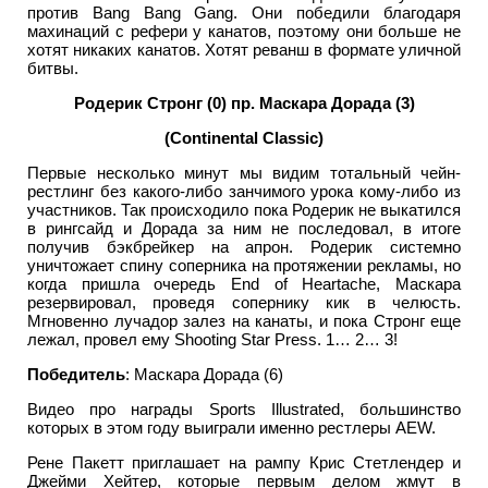
против Bang Bang Gang. Они победили благодаря
махинаций с рефери у канатов, поэтому они больше не
хотят никаких канатов. Хотят реванш в формате уличной
битвы.
Родерик Стронг (0) пр. Маскара Дорада (3)
(Continental Classic)
Первые несколько минут мы видим тотальный чейн-
рестлинг без какого-либо занчимого урока кому-либо из
участников. Так происходило пока Родерик не выкатился
в рингсайд и Дорада за ним не последовал, в итоге
получив бэкбрейкер на апрон. Родерик системно
уничтожает спину соперника на протяжении рекламы, но
когда пришла очередь End of Heartache, Маскара
резервировал, проведя сопернику кик в челюсть.
Мгновенно лучадор залез на канаты, и пока Стронг еще
лежал, провел ему Shooting Star Press. 1… 2… 3!
Победитель
: Маскара Дорада (6)
Видео про награды Sports Illustrated, большинство
которых в этом году выиграли именно рестлеры AEW.
Рене Пакетт приглашает на рампу Крис Стетлендер и
Джейми Хейтер, которые первым делом жмут в