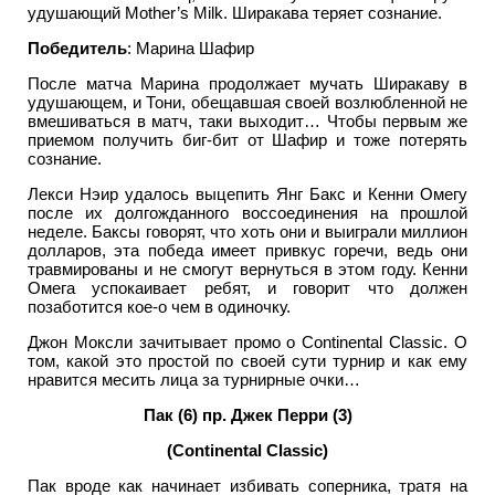
удушающий Mother’s Milk. Ширакава теряет сознание.
Победитель
: Марина Шафир
После матча Марина продолжает мучать Ширакаву в
удушающем, и Тони, обещавшая своей возлюбленной не
вмешиваться в матч, таки выходит… Чтобы первым же
приемом получить биг-бит от Шафир и тоже потерять
сознание.
Лекси Нэир удалось выцепить Янг Бакс и Кенни Омегу
после их долгожданного воссоединения на прошлой
неделе. Баксы говорят, что хоть они и выиграли миллион
долларов, эта победа имеет привкус горечи, ведь они
травмированы и не смогут вернуться в этом году. Кенни
Омега успокаивает ребят, и говорит что должен
позаботится кое-о чем в одиночку.
Джон Моксли зачитывает промо о Continental Classic. О
том, какой это простой по своей сути турнир и как ему
нравится месить лица за турнирные очки…
Пак (6) пр. Джек Перри (3)
(Continental Classic)
Пак вроде как начинает избивать соперника, тратя на