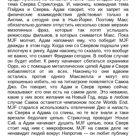
тема Сверва Стриклэнда. И, наконец, командная тема
Пэйджа и Сверва. Адам говорит, что их запрет на
физические взаимодействия действовал только в
Англии, а сегодня они в Нью-Йорке. Поэтому Макс
обязательно должен отпустить несколько своих мерзких
мизогинных фраз, которые так хотят услышать
режиссеры фильмов, в которых снимается Макс. Пока
MJF молчит, Адам напомнил ему, что победит MJF
дважды в этом году. Когда они со Свервом подошли уже
вплотную к рингу, Адам наконец-то сказало, что вообще
не важно, что скажет Фридман сегодня. В любом случае
он будет избит. К рингу начинают сбегаться охранники
Opps, но с помощью металлических цепей Адам и Сверв
избавляются от их всех. Наконец-то они вдвоем
остались против одного Максвелла и могут его
хорошенько избить, но на титнатроне появляется Самоа
Джо. Он говорит, что Адам и Сверв прямо сейчас
показывают кто они есть на самом деле. Это неважно,
какие у них всех желания на Новый Год, ведь в любом
случае Самоа останется чемпионом после Worlds End.
MJF старался использовать отвлечение Джо и напасть
на Сверва и Адама со спины, но те все знали и таки
врезали бедолаге цепью. Стриклэнд проводит House
Call, а Адам начинает душить MJF цепью, пока Сверв
стоит над ним с микрофоном. MJF на самом деле не
ненавидит людей вокруг. Напротив — он любит публику