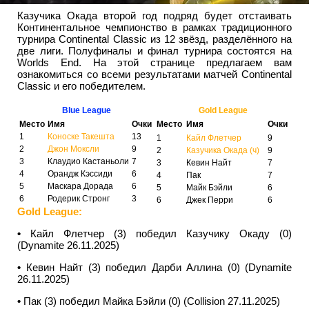
Казучика Окада второй год подряд будет отстаивать
Континентальное чемпионство в рамках традиционного
турнира Continental Classic из 12 звёзд, разделённого на
две лиги. Полуфиналы и финал турнира состоятся на
Worlds End. На этой странице предлагаем вам
ознакомиться со всеми результатами матчей Continental
Classic и его победителем.
Blue League
Gold League
Место
Имя
Очки
Место
Имя
Очки
1
Коноске Такешта
13
1
Кайл Флетчер
9
2
Джон Моксли
9
2
Казучика Окада (ч)
9
3
Клаудио Кастаньоли
7
3
Кевин Найт
7
4
Орандж Кэссиди
6
4
Пак
7
5
Маскара Дорада
6
5
Майк Бэйли
6
6
Родерик Стронг
3
6
Джек Перри
6
Gold League:
•
Кайл Флетчер (3) победил Казучику Окаду (0)
(Dynamite 26.11.2025)
•
Кевин Найт (3) победил Дарби Аллина (0) (Dynamite
26.11.2025)
•
Пак (3) победил Майка Бэйли (0) (Collision 27.11.2025)