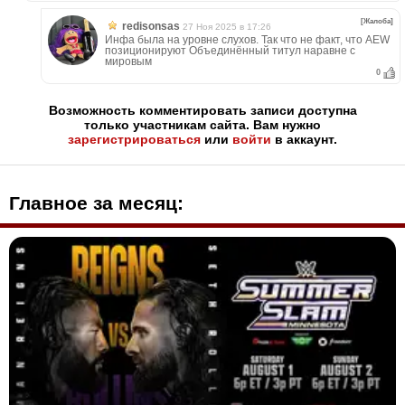
[Жалоба]
redisonsas
27 Ноя 2025 в 17:26
Инфа была на уровне слухов. Так что не факт, что AEW
позиционируют Объединённый титул наравне с
мировым
0
Возможность комментировать записи доступна
только участникам сайта. Вам нужно
зарегистрироваться
или
войти
в аккаунт.
Главное за месяц: