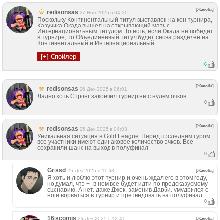
[Жалоба]
redisonsas
27 Ноя 2025 в 04:30
Поскольку Континентальный титул выставлен на кон турнира,
Казучика Окада вышел на открывающий матч с
Интернациональным титулом. То есть, если Окада не победит
в турнире, то Объединённый титул будет снова разделён на
Континентальный и Интернациональный
+
6
[Жалоба]
redisonsas
26 Дек 2025 в 06:01
Ладно хоть Стронг закончил турнир не с нулем очков
0
[Жалоба]
redisonsas
25 Дек 2025 в 04:03
Уникальная ситуация в Gold League. Перед последним туром
все участники имеют одинаковое количество очков. Все
сохранили шанс на выход в полуфинал
0
Grissd
25 Дек 2025 в 11:53
[Жалоба]
Я хоть и люблю этот турнир и очень ждал его в этом году,
но думал, что +- в нем все будет идти по предсказуемому
сценарию. А нет, даже Джек, заменив Дарби, умудрился с
ноги ворваться в турнир и претендовать на полуфинал.
0
16iscomis
25 Дек 2025 в 12:41
[Жалоба]