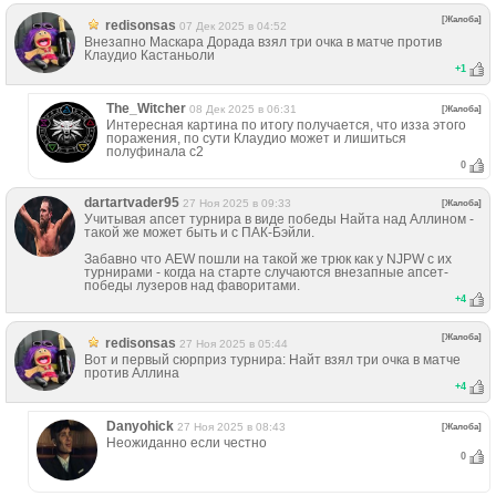
[Жалоба]
redisonsas
07 Дек 2025 в 04:52
Внезапно Маскара Дорада взял три очка в матче против
Клаудио Кастаньоли
+
1
The_Witcher
08 Дек 2025 в 06:31
[Жалоба]
Интересная картина по итогу получается, что изза этого
поражения, по сути Клаудио может и лишиться
полуфинала c2
0
dartartvader95
27 Ноя 2025 в 09:33
[Жалоба]
Учитывая апсет турнира в виде победы Найта над Аллином -
такой же может быть и с ПАК-Бэйли.
Забавно что AEW пошли на такой же трюк как у NJPW с их
турнирами - когда на старте случаются внезапные апсет-
победы лузеров над фаворитами.
+
4
[Жалоба]
redisonsas
27 Ноя 2025 в 05:44
Вот и первый сюрприз турнира: Найт взял три очка в матче
против Аллина
+
4
Danyohick
27 Ноя 2025 в 08:43
[Жалоба]
Неожиданно если честно
0