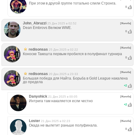
При этом в другой группе тотально слили Стронга.
0
John_Abruzzi
25 Дек 2025 в 02:52
[Жалоба]
Dean Embrovs Велком WWE.
0
[Жалоба]
redisonsas
25 Дек 2025 в 02:22
Коноске Такешта первым пробился в полуфинал турнира
0
[Жалоба]
redisonsas
20 Дек 2025 в 23:33
Большая победа для Найта. Борьба в Gold League накалена
до предела
+
2
Danyohick
21 Дек 2025 в 00:05
[Жалоба]
Интрига там накаляется если честно
+
2
Loster
21 Дек 2025 в 02:23
[Жалоба]
Окада не вылетит раньше полуфинала.
0