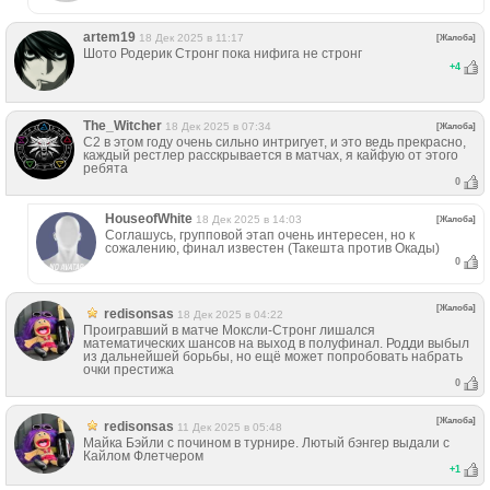
artem19
18 Дек 2025 в 11:17
[Жалоба]
Шото Родерик Стронг пока нифига не стронг
+
4
The_Witcher
18 Дек 2025 в 07:34
[Жалоба]
С2 в этом году очень сильно интригует, и это ведь прекрасно,
каждый рестлер расскрывается в матчах, я кайфую от этого
ребята
0
HouseofWhite
18 Дек 2025 в 14:03
[Жалоба]
Соглашусь, групповой этап очень интересен, но к
сожалению, финал известен (Такешта против Окады)
0
[Жалоба]
redisonsas
18 Дек 2025 в 04:22
Проигравший в матче Моксли-Стронг лишался
математических шансов на выход в полуфинал. Родди выбыл
из дальнейшей борьбы, но ещё может попробовать набрать
очки престижа
0
[Жалоба]
redisonsas
11 Дек 2025 в 05:48
Майка Бэйли с почином в турнире. Лютый бэнгер выдали с
Кайлом Флетчером
+
1