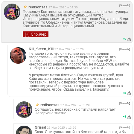
[Жалоба]
redisonsas
27 Ноя 2025 в 04:30
Поскольку Континентальный титул выставлен на кон турнира,
Казучика Окада вышел на открывающий матч с
Интернациональным титулом. То есть, если Окада не победит
в турнире, то Объединённый титул будет снова разделён на
Континентальный и Интернациональный
+
6
Kill_Steen_Kill
27 Ноя 2025 в 05:26
[Жалоба]
Т.е. мало того, что они только ввели очередной
второстепенный титул, так теперь есть угроза, что
вернётся ещё один. Вот всей душой люблю AEW, но
некоторые их решения просто уму не поддаются. Давайте
вообще всем титулы раздадим, чего уж там.
А результат матча Флетчер-Окада конечно крутой, пуш
Кайл должен продолжаться. Но жаль что так рано его
поставили. Теперь с первого тура наиболее
прогнозируемый результат в группе - возврат должка в
полуфинале, чтобы Окада вышел на Такешиту.
+
5
[Жалоба]
redisonsas
27 Ноя 2025 в 05:29
Соглашусь, неразбериха с титулами напрягает.
Наверчено знатно
+
4
Grissd
27 Ноя 2025 в 13:26
[Жалоба]
База. С титулами какой-то бесконечный маразм, я бы