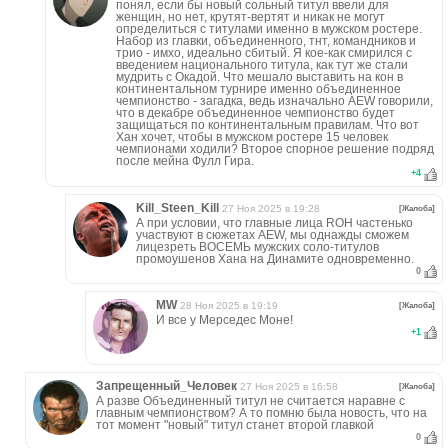
понял, если бы новый сольный титул ввели для
женщин, но нет, крутят-вертят и никак не могут
определиться с титулами именно в мужском ростере.
Набор из главки, объединенного, тнт, командников и
трио - имхо, идеально сбитый. Я кое-как смирился с
введением национального титула, как тут же стали
мудрить с Окадой. Что мешало выставить на кон в
континентальном турнире именно объединенное
чемпионство - загадка, ведь изначально AEW говорили,
что в декабре объединенное чемпионство будет
защищаться по континентальным правилам. Что вот
Хан хочет, чтобы в мужском ростере 15 человек
чемпионами ходили? Второе спорное решение подряд
после мейна Фулл Гира.
+
4
Kill_Steen_Kill
27 Ноя 2025 в 19:28
[Жалоба]
А при условии, что главные лица ROH частенько
участвуют в сюжетах AEW, мы однажды сможем
лицезреть ВОСЕМЬ мужских соло-титулов
промоушенов Хана на Динамите одновременно.
0
MW
28 Ноя 2025 в 19:19
[Жалоба]
И все у Мерседес Моне!
+
1
Запрещенный_Человек
27 Ноя 2025 в 16:58
[Жалоба]
А разве Объединенный титул не считается наравне с
главным чемпионством? А то помню была новость, что на
тот момент "новый" титул станет второй главкой
0