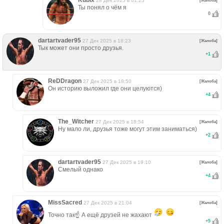
Kubix
28 Дек 2025 в 01:25
[Жалоба]
Ты понял о чём я
0
dartartvader95
27 Дек 2025 в 18:23
[Жалоба]
Тык может они просто друзья.
+
1
ReDDragon
27 Дек 2025 в 18:50
[Жалоба]
Он историю выложил где они целуются)
+
4
The_Witcher
27 Дек 2025 в 18:54
[Жалоба]
Ну мало ли, друзья тоже могут этим заниматься)
+
2
dartartvader95
27 Дек 2025 в 19:10
[Жалоба]
Смелый однако
+
4
MissSacred
27 Дек 2025 в 21:04
[Жалоба]
Точно так☝️ А ещё друзей не жахают
+
5