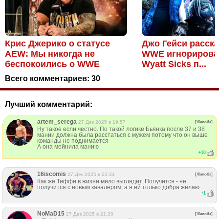
Крис Джерико о статусе
Джо Гейси расска
AEW: Мы никогда не
WWE игнорирова
беспокоились о WWE
Wyatt Sicks п...
Всего комментариев:
30
Лучший комментарий:
artem_serega
27 Дек 2025 в 19:57
[Жалоба]
Ну такое если честно. По такой логике Бьянка после 37 и 38
мании должна была расстаться с мужем потому что он выше
команды не поднимается
А она мейнила манию
+
10
16iscomis
27 Дек 2025 в 23:34
[Жалоба]
Как же Тиффи в жизни мило выглядит. Получится - не
получится с новым кавалером, а я ей только добра желаю.
+
1
NoMaD15
27 Дек 2025 в 21:20
[Жалоба]