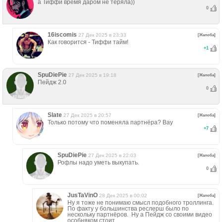
а Тиффи время даром не теряла))
0
16iscomis
27 Дек 2025 в 23:33
[Жалоба]
Как говорится - Тиффи тайм!
+
1
SpuDiePie
27 Дек 2025 в 19:18
[Жалоба]
Пейдж 2.0
0
Slate
27 Дек 2025 в 20:57
[Жалоба]
Только потому что поменяла партнёра? Вау
+
7
SpuDiePie
27 Дек 2025 в 22:03
[Жалоба]
Рофлы надо уметь выкупать.
0
JusTaVinO
28 Дек 2025 в 00:02
[Жалоба]
Ну я тоже не понимаю смысл подобного троллинга.
По факту у большинства реслерш было по
нескольку партнёров. Ну а Пейдж со своими видео
особняком стоит,