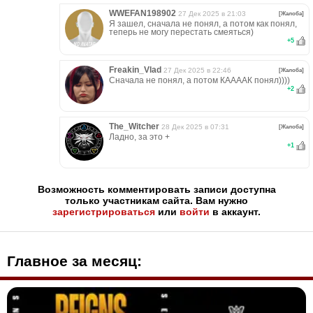
WWEFAN198902
27 Дек 2025 в 21:03
[Жалоба]
Я зашел, сначала не понял, а потом как понял,
теперь не могу перестать смеяться)
+
5
Freakin_Vlad
27 Дек 2025 в 22:46
[Жалоба]
Сначала не понял, а потом КААААК понял))))
+
2
The_Witcher
28 Дек 2025 в 07:31
[Жалоба]
Ладно, за это +
+
1
Возможность комментировать записи доступна
только участникам сайта. Вам нужно
зарегистрироваться
или
войти
в аккаунт.
Главное за месяц: