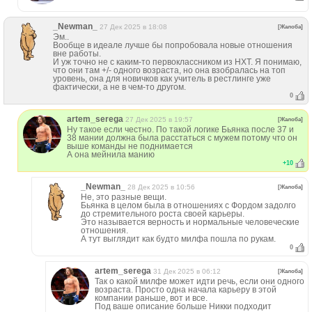
_Newman_
27 Дек 2025 в 18:08
[Жалоба]
Эм..
Вообще в идеале лучше бы попробовала новые отношения
вне работы.
И уж точно не с каким-то первоклассником из НХТ. Я понимаю,
что они там +/- одного возраста, но она взобралась на топ
уровень, она для новичков как учитель в рестлинге уже
фактически, а не в чем-то другом.
0
artem_serega
27 Дек 2025 в 19:57
[Жалоба]
Ну такое если честно. По такой логике Бьянка после 37 и
38 мании должна была расстаться с мужем потому что он
выше команды не поднимается
А она мейнила манию
+
10
_Newman_
28 Дек 2025 в 10:56
[Жалоба]
Не, это разные вещи.
Бьянка в целом была в отношениях с Фордом задолго
до стремительного роста своей карьеры.
Это называется верность и нормальные человеческие
отношения.
А тут выглядит как будто милфа пошла по рукам.
0
artem_serega
31 Дек 2025 в 06:12
[Жалоба]
Так о какой милфе может идти речь, если они одного
возраста. Просто одна начала карьеру в этой
компании раньше, вот и все.
Под ваше описание больше Никки подходит