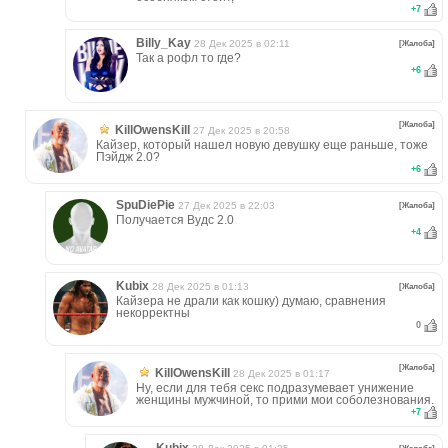
+
7
Billy_Kay
28 Дек 2025 в 02:11
[Жалоба]
Так а рофл то где?
+
6
[Жалоба]
KillOwensKill
27 Дек 2025 в 20:58
Кайзер, который нашел новую девушку еще раньше, тоже
Пэйдж 2.0?
+
6
SpuDiePie
27 Дек 2025 в 22:03
[Жалоба]
Получается Вудс 2.0
+
4
Kubix
28 Дек 2025 в 01:13
[Жалоба]
Кайзера не драли как кошку) думаю, сравнения
некорректны
0
[Жалоба]
KillOwensKill
28 Дек 2025 в 01:17
Ну, если для тебя секс подразумевает унижение
женщины мужчиной, то прими мои соболезнования.
+
7