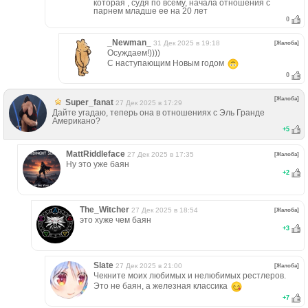
которая , судя по всему, начала отношения с
парнем младше ее на 20 лет
0
_Newman_
31 Дек 2025 в 19:18
[Жалоба]
Осуждаем!))))
С наступающим Новым годом
0
[Жалоба]
Super_fanat
27 Дек 2025 в 17:29
Дайте угадаю, теперь она в отношениях с Эль Гранде
Американо?
+
5
MattRiddleface
27 Дек 2025 в 17:35
[Жалоба]
Ну это уже баян
+
2
The_Witcher
27 Дек 2025 в 18:54
[Жалоба]
это хуже чем баян
+
3
Slate
27 Дек 2025 в 21:00
[Жалоба]
Чекните моих любимых и нелюбимых рестлеров.
Это не баян, а железная классика
+
7