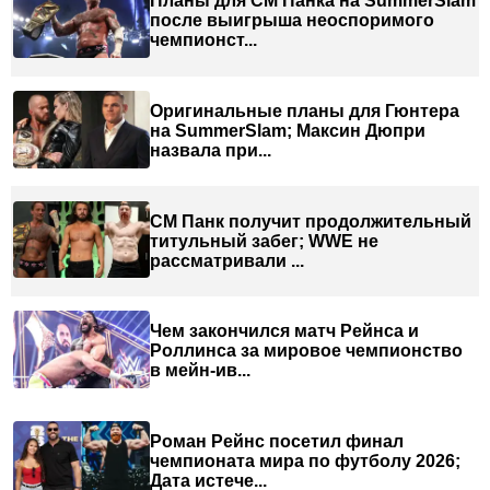
Планы для СМ Панка на SummerSlam
после выигрыша неоспоримого
чемпионст...
Оригинальные планы для Гюнтера
на SummerSlam; Максин Дюпри
назвала при...
СМ Панк получит продолжительный
титульный забег; WWE не
рассматривали ...
Чем закончился матч Рейнса и
Роллинса за мировое чемпионство
в мейн-ив...
Роман Рейнс посетил финал
чемпионата мира по футболу 2026;
Дата истече...