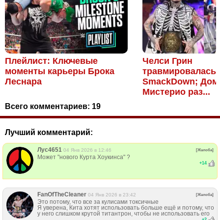
Плейлист: Ключевые
Челси Грин
моменты карьеры Брока
травмировалась 
Леснара
SmackDown; Дом
Мистерио раз...
Всего комментариев:
19
Лучший комментарий:
Лус4651
04 Янв 2026 в 12:46
[Жалоба]
Может "нового Курта Хоукинса" ?
+
14
FanOfTheCleaner
04 Янв 2026 в 23:42
[Жалоба]
Это потому, что все за кулисами токсичные
Я уверена, Кита хотят использовать больше ещё и потому, что
у него слишком крутой титантрон, чтобы не использовать его
+
2