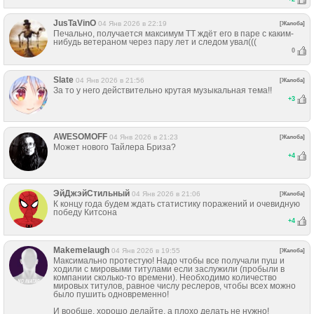
JusTaVinO
04 Янв 2026 в 22:19
[Жалоба]
Печально, получается максимум ТТ ждёт его в паре с каким-
нибудь ветераном через пару лет и следом увал(((
0
Slate
04 Янв 2026 в 21:56
[Жалоба]
За то у него действительно крутая музыкальная тема!!
+
3
AWESOMOFF
04 Янв 2026 в 21:23
[Жалоба]
Может нового Тайлера Бриза?
+
4
ЭйДжэйСтильный
04 Янв 2026 в 21:06
[Жалоба]
К концу года будем ждать статистику поражений и очевидную
победу Китсона
+
4
Makemelaugh
04 Янв 2026 в 19:55
[Жалоба]
Максимально протестую! Надо чтобы все получали пуш и
ходили с мировыми титулами если заслужили (пробыли в
компании сколько-то времени). Необходимо количество
мировых титулов, равное числу реслеров, чтобы всех можно
было пушить одновременно!
И вообще, хорошо делайте, а плохо делать не нужно!