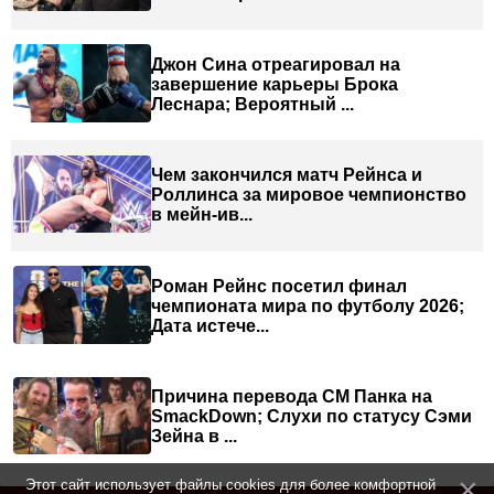
Джон Сина отреагировал на
завершение карьеры Брока
Леснара; Вероятный ...
Чем закончился матч Рейнса и
Роллинса за мировое чемпионство
в мейн-ив...
Роман Рейнс посетил финал
чемпионата мира по футболу 2026;
Дата истече...
Причина перевода СМ Панка на
SmackDown; Слухи по статусу Сэми
Зейна в ...
Этот сайт использует файлы cookies для более комфортной