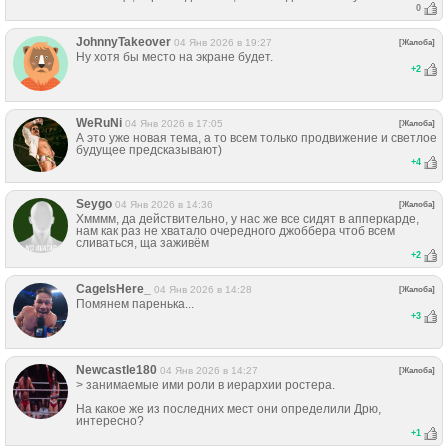
0
JohnnyTakeover
04 Янв 2026 в 19:27
[Жалоба]
Ну хотя бы место на экране будет.
+
2
WeRuNi
04 Янв 2026 в 17:05
[Жалоба]
А это уже новая тема, а то всем только продвижение и светлое
будущее предсказывают)
+
4
Seygo
04 Янв 2026 в 14:36
[Жалоба]
Хмммм, да действительно, у нас же все сидят в апперкарде,
нам как раз не хватало очередного джоббера чтоб всем
сливаться, ща заживём
+
2
CageIsHere_
04 Янв 2026 в 14:28
[Жалоба]
Помянем паренька...
+
3
Newcastle180
04 Янв 2026 в 14:27
[Жалоба]
> занимаемые ими роли в иерархии ростера.
На какое же из последних мест они определили Дрю,
интересно?
+
1