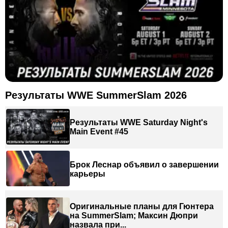
Результаты WWE SummerSlam 2026
Результаты WWE Saturday Night's
Main Event #45
Брок Леснар объявил о завершении
карьеры
Оригинальные планы для Гюнтера
на SummerSlam; Максин Дюпри
назвала при...