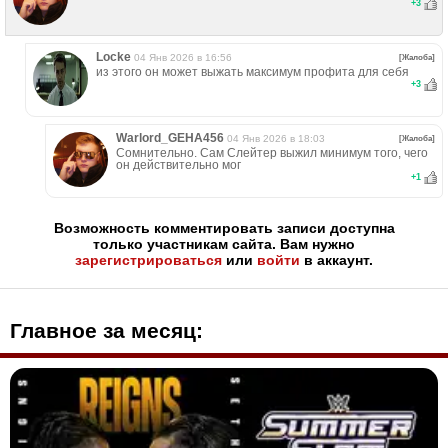
+
3
Locke
04 Янв 2026 в 16:56
[Жалоба]
из этого он может выжать максимум профита для себя
+
3
Warlord_GEHA456
04 Янв 2026 в 18:03
[Жалоба]
Сомнительно. Сам Слейтер выжил минимум того, чего
он действительно мог
+
1
Возможность комментировать записи доступна
только участникам сайта. Вам нужно
зарегистрироваться
или
войти
в аккаунт.
Главное за месяц: