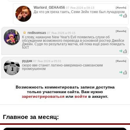
Warlord_GEHA456
07 Янв 2026 в 08:13
[Жалоба]
Да что уж греха таить, Семи Зейн тоже был лучадором.
+
2
[Жалоба]
redisonsas
07 Янв 2026 в 05:15
К слову, накануне New Year's Evil появились слухи об
обсуждении возможного перевода в основной ростер Джейси
Джейн. Судя по результату матча, ей пока ещё рано покидать
NXT
+
2
рудик
07 Янв 2026 в 05:01
[Жалоба]
скоро вве станет латино-американо-самоанским
промоушеном
+
4
Возможность комментировать записи доступна
только участникам сайта. Вам нужно
зарегистрироваться
или
войти
в аккаунт.
Главное за месяц: