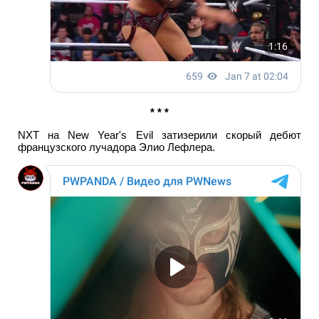
* * *
NXT на New Year's Evil затизерили скорый дебют
французского лучадора Элио Лефлера.