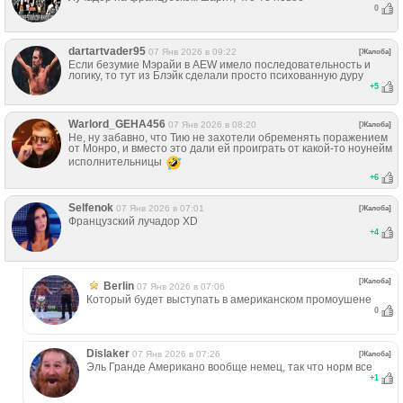
0
dartartvader95
07 Янв 2026 в 09:22
[Жалоба]
Если безумие Мэрайи в AEW имело последовательность и
логику, то тут из Блэйк сделали просто психованную дуру
+
5
Warlord_GEHA456
07 Янв 2026 в 08:20
[Жалоба]
Не, ну забавно, что Тию не захотели обременять поражением
от Монро, и вместо это дали ей проиграть от какой-то ноунейм
исполнительницы
+
6
Selfenok
07 Янв 2026 в 07:01
[Жалоба]
Французский лучадор XD
+
4
[Жалоба]
Berlin
07 Янв 2026 в 07:06
Который будет выступать в американском промоушене
0
Dislaker
07 Янв 2026 в 07:26
[Жалоба]
Эль Гранде Американо вообще немец, так что норм все
+
1