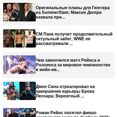
Оригинальные планы для Гюнтера
на SummerSlam; Максин Дюпри
назвала при...
СМ Панк получит продолжительный
титульный забег; WWE не
рассматривали ...
Чем закончился матч Рейнса и
Роллинса за мировое чемпионство
в мейн-ив...
Джон Сина отреагировал на
завершение карьеры Брока
Леснара; Вероятный ...
Роман Рейнс посетил финал