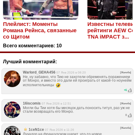
Плейлист: Моменты
Известны телев
Романа Рейнса, связанные
рейтинги AEW Col
со Щитом
TNA iMPACT з...
Всего комментариев:
10
Лучший комментарий:
Warlord_GEHA456
07 Янв 2026 в 08:20
[Жалоба]
Не, ну забавно, что Тию не захотели обременять поражением
от Монро, и вместо это дали ей проиграть от какой-то ноунейм
исполнительницы
+
6
16iscomis
07 Янв 2026 в 12:51
[Жалоба]
Могли бы Тии хотя бы месяцок дать поносить титул, раз уж не
стали возвращать его Монро.
0
[Жалоба]
1ceN1ce
07 Янв 2026 в 11:26
Лучадор на французском шарит, что-то новое