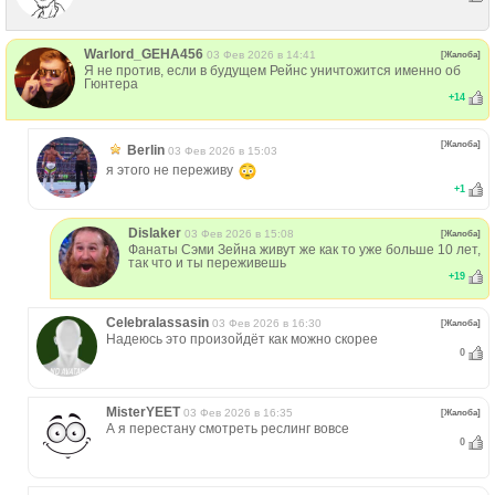
Warlord_GEHA456
03 Фев 2026 в 14:41
[Жалоба]
Я не против, если в будущем Рейнс уничтожится именно об
Гюнтера
+
14
[Жалоба]
Berlin
03 Фев 2026 в 15:03
я этого не переживу
+
1
Dislaker
03 Фев 2026 в 15:08
[Жалоба]
Фанаты Сэми Зейна живут же как то уже больше 10 лет,
так что и ты переживешь
+
19
Celebralassasin
03 Фев 2026 в 16:30
[Жалоба]
Надеюсь это произойдёт как можно скорее
0
MisterYEET
03 Фев 2026 в 16:35
[Жалоба]
А я перестану смотреть реслинг вовсе
0