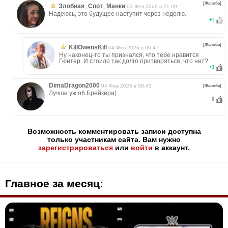
[Жалоба]
Злобная_Спот_Манки
03 Фев 2026 в 21:09
Надеюсь, это будущее наступит через неделю.
+
1
[Жалоба]
KillOwensKill
04 Фев 2026 в 00:47
Ну наконец-то ты признался, что тебе нравится
Гюнтер. И стоило так долго притворяться, что нет?
+
3
DimaDragon2000
04 Фев 2026 в 08:43
[Жалоба]
Лучше уж об Брейкера)
0
Возможность комментировать записи доступна
только участникам сайта. Вам нужно
зарегистрироваться
или
войти
в аккаунт.
Главное за месяц: