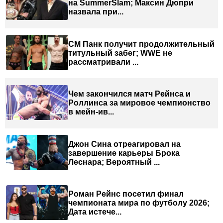
на SummerSlam; Максин Дюпри
назвала при...
СМ Панк получит продолжительный
титульный забег; WWE не
рассматривали ...
Чем закончился матч Рейнса и
Роллинса за мировое чемпионство
в мейн-ив...
Джон Сина отреагировал на
завершение карьеры Брока
Леснара; Вероятный ...
Роман Рейнс посетил финал
чемпионата мира по футболу 2026;
Дата истече...