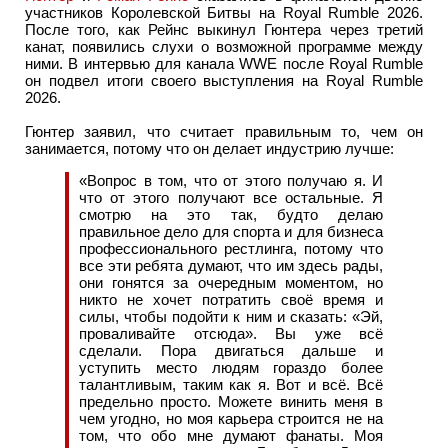
участников Королевской Битвы на Royal Rumble 2026.
После того, как Рейнс выкинул Гюнтера через третий
канат, появились слухи о возможной программе между
ними. В интервью для канала WWE после Royal Rumble
он подвел итоги своего выступления на Royal Rumble
2026.
Гюнтер заявил, что считает правильным то, чем он
занимается, потому что он делает индустрию лучше:
«Вопрос в том, что от этого получаю я. И
что от этого получают все остальные. Я
смотрю на это так, будто делаю
правильное дело для спорта и для бизнеса
профессионального рестлинга, потому что
все эти ребята думают, что им здесь рады,
они гонятся за очередным моментом, но
никто не хочет потратить своё время и
силы, чтобы подойти к ним и сказать: «Эй,
проваливайте отсюда». Вы уже всё
сделали. Пора двигаться дальше и
уступить место людям гораздо более
талантливым, таким как я. Вот и всё. Всё
предельно просто. Можете винить меня в
чем угодно, но моя карьера строится не на
том, что обо мне думают фанаты. Моя