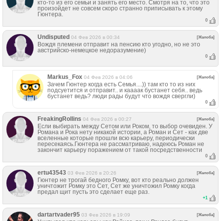
кто-то из его семьи и занять его место. Смотря на то, что это
произойдет не совсем скоро странно приписывать к этому
Гюнтера.
0
Undisputed
04 Фев 2026 в 00:34
[Жалоба]
Вождя племени отправит на пенсию кто угодно, но не это
австрийско-немецкое недоразумение)
0
Markus_Fox
04 Фев 2026 в 04:06
[Жалоба]
Зачем Гюнтер когда есть Семья....)) там кто то из них
подсуетится и отправит.. и каааак бустанет себя.. ведь
бустанет ведь? люди рады будут что вождя свергли)
0
FreakingRollins
04 Фев 2026 в 00:27
[Жалоба]
Если выбирать между Сетом или Роком, то выбор очевиден. У
Романа и Рока нету никакой истории, а Роман и Сет - как две
вселенные которые прошли всю карьеру, периодически
пересекаясь.Гюнтера не рассматриваю, надеюсь Роман не
закончит карьеру поражением от такой посредственности
0
ertu43543
03 Фев 2026 в 20:26
[Жалоба]
Гюнтер не трогай бедного Ромку, вот кто реально должен
уничтожит Ромку это Сет, Сет же уничтожил Ромку когда
предал щит пусть это сделает еще раз.
+
1
dartartvader95
03 Фев 2026 в 19:09
[Жалоба]