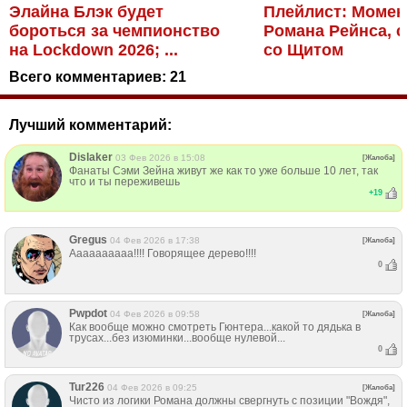
Элайна Блэк будет
Плейлист: Моме
бороться за чемпионство
Романа Рейнса, 
на Lockdown 2026; ...
со Щитом
Всего комментариев:
21
Лучший комментарий:
Dislaker
03 Фев 2026 в 15:08
[Жалоба]
Фанаты Сэми Зейна живут же как то уже больше 10 лет, так
что и ты переживешь
+
19
Gregus
04 Фев 2026 в 17:38
[Жалоба]
Аааааааааа!!!! Говорящее дерево!!!!
0
Pwpdot
04 Фев 2026 в 09:58
[Жалоба]
Как вообще можно смотреть Гюнтера...какой то дядька в
трусах...без изюминки...вообще нулевой...
0
Tur226
04 Фев 2026 в 09:25
[Жалоба]
Чисто из логики Романа должны свергнуть с позиции "Вождя",