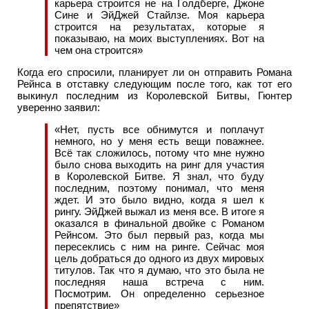
карьера строится не на Голдберге, Джоне
Сине и ЭйДжей Стайлзе. Моя карьера
строится на результатах, которые я
показываю, на моих выступлениях. Вот на
чем она строится»
Когда его спросили, планирует ли он отправить Романа
Рейнса в отставку следующим после того, как тот его
выкинул последним из Королевской Битвы, Гюнтер
уверенно заявил:
«Нет, пусть все обнимутся и поплачут
немного, но у меня есть вещи поважнее.
Всё так сложилось, потому что мне нужно
было снова выходить на ринг для участия
в Королевской Битве. Я знал, что буду
последним, поэтому понимал, что меня
ждет. И это было видно, когда я шел к
рингу. ЭйДжей выжал из меня все. В итоге я
оказался в финальной двойке с Романом
Рейнсом. Это был первый раз, когда мы
пересеклись с ним на ринге. Сейчас моя
цель добраться до одного из двух мировых
титулов. Так что я думаю, что это была не
последняя наша встреча с ним.
Посмотрим. Он определенно серьезное
препятствие»