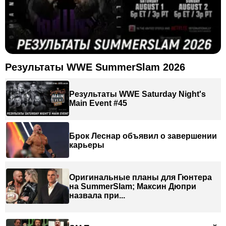
Результаты WWE SummerSlam 2026
Результаты WWE Saturday Night's
Main Event #45
Брок Леснар объявил о завершении
карьеры
Оригинальные планы для Гюнтера
на SummerSlam; Максин Дюпри
назвала при...