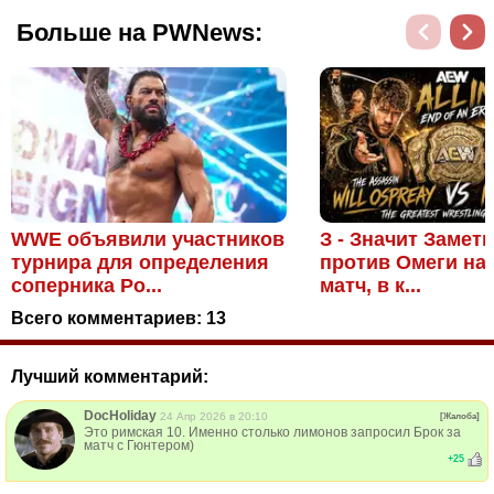
Больше на PWNews:
WWE объявили участников
З - Значит Замет
турнира для определения
против Омеги на
соперника Ро...
матч, в к...
Всего комментариев:
13
Лучший комментарий:
DocHoliday
24 Апр 2026 в 20:10
[Жалоба]
Это римская 10. Именно столько лимонов запросил Брок за
матч с Гюнтером)
+
25