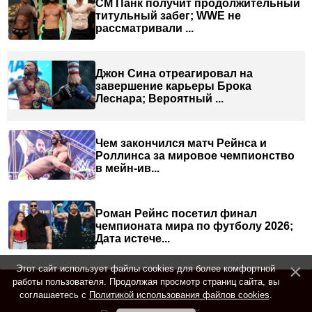
СМ Панк получит продолжительный
титульный забег; WWE не
рассматривали ...
Джон Сина отреагировал на
завершение карьеры Брока
Леснара; Вероятный ...
Чем закончился матч Рейнса и
Роллинса за мировое чемпионство
в мейн-ив...
Роман Рейнс посетил финал
чемпионата мира по футболу 2026;
Дата истече...
Этот сайт использует файлы cookies для более комфортной
работы пользователя. Продолжая просмотр страниц сайта, вы
соглашаетесь с
Политикой использования файлов cookies
.