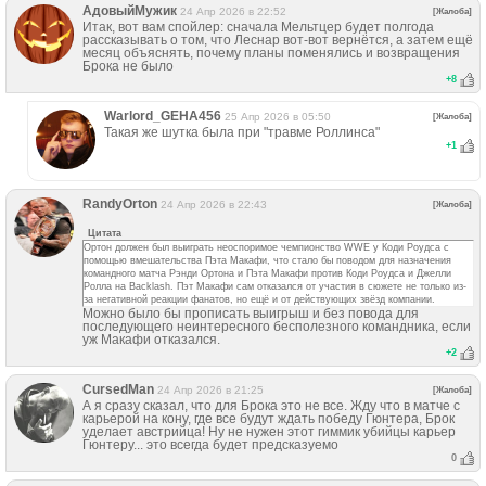
АдовыйМужик
24 Апр 2026 в 22:52
[Жалоба]
Итак, вот вам спойлер: сначала Мельтцер будет полгода
рассказывать о том, что Леснар вот-вот вернётся, а затем ещё
месяц объяснять, почему планы поменялись и возвращения
Брока не было
+
8
Warlord_GEHA456
25 Апр 2026 в 05:50
[Жалоба]
Такая же шутка была при "травме Роллинса"
+
1
RandyОrton
24 Апр 2026 в 22:43
[Жалоба]
Цитата
Ортон должен был выиграть неоспоримое чемпионство WWE у Коди Роудса с
помощью вмешательства Пэта Макафи, что стало бы поводом для назначения
командного матча Рэнди Ортона и Пэта Макафи против Коди Роудса и Джелли
Ролла на Backlash. Пэт Макафи сам отказался от участия в сюжете не только из-
за негативной реакции фанатов, но ещё и от действующих звёзд компании.
Можно было бы прописать выигрыш и без повода для
последующего неинтересного бесполезного командника, если
уж Макафи отказался.
+
2
CursedMan
24 Апр 2026 в 21:25
[Жалоба]
А я сразу сказал, что для Брока это не все. Жду что в матче с
карьерой на кону, где все будут ждать победу Гюнтера, Брок
уделает австрийца! Ну не нужен этот гиммик убийцы карьер
Гюнтеру... это всегда будет предсказуемо
0