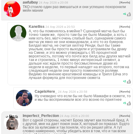
awfulboy
24 Апр 2026 в 20:08
[Жалоба]
ТКО стоило один раз вмешаться и они успешно похоронили
мейн мании
+
6
Kanelliss
24 Апр 2026 в 20:53
[Жалоба]
А, что бы поменялось в мейне? Сценарий матча был бы
точно таким же, просто там бы не было Макафи, а хоть с
ним хоть без, матч очень слабый был, сценарием самого
матча уж явно не они командовали, а кто то из букеров.
Билдап матча, не считая хилтер Ренди, был бы также
унылым, они бы просто выходили и устраивали бы драку
на Смеке, и это можно утверждать с 95 процентной
вероятность, потому что почти все билд апы других матчей
так и строились, 1 плюс минус интересный сегмент, а
дальше нас ждали просто бессмысленные драки из
недели в неделю, то первый нападет на второго, потом на
следующей недели они просто поменяются ролями.
Видимо по мнению креативной команды и Трипл Ейча это
лучшая формула для построение сюжета
+
2
CageIsHere_
24 Апр 2026 в 20:58
[Жалоба]
Ну очевидно что если бы не было Маккафи в сюжете, то
и мы бы воспринимали всю это возню по приятнее
+
5
Imperfect_Perfection
24 Апр 2026 в 20:00
[Жалоба]
Вот с одной стороны, насчет Брока звучит как полный бред. А
с другой, мне на дает покоя знак X, который он показал. Будто
бы все за кулисами и так поняли, что он решил уйти. А тут
словно намеренно, чтобы убедить всех в том, что и так всем