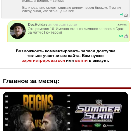
ясно... И вопрос – зачем?
Если реально сюжет, снимаю шляпу перед Броком. Пустил
слезу, зная, что это ещё не всё
+
4
DocHoliday
24 Апр 2026 в 20:10
[Жалоба]
Это римская 10. Именно столько лимонов запросил Брок
за матч с Гюнтером)
+
25
Возможность комментировать записи доступна
только участникам сайта. Вам нужно
зарегистрироваться
или
войти
в аккаунт.
Главное за месяц: