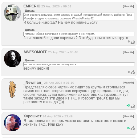
EMPERiO
25 Апр 2026 в 09:01
[Жалоба]
Цитата
Они воспользовались этим словом в самый неподходящий момент, добавив Пэта
Макафи в один из главных сюжетов WrestleMania 42
И больше никогда? На чём по клянёшься?
Цитата
Романа Рейнса включают в себя вражду с Гюнтером.
2а человек без доли харизмы? Это будет смотреться круто.
0
AWESOMOFF
25 Апр 2026 в 03:48
[Жалоба]
Цитата
но они почти никогда им не пользуются
верим? верим!
0
_Newman_
25 Апр 2026 в 01:10
[Жалоба]
Представляю себе картинку: сидят за круглым столом вся
самая опытная творческая верхушка ццу. предлагают идеи,
спорят. часы, сутки напряженных мозговых штурмов... и тут
такие заходят эти двое из ТКО и говорят "ребят, ща мы
расскажем как нада"))))
+
5
Хорошист
24 Апр 2026 в 23:49
[Жалоба]
Я так понимаю, теперь можно оставить носатого в покое и
хейтить ТКО.. Или как?
+
5