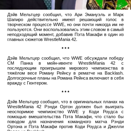
Дэйв Мельтцер сообщил, что Ари Эмануэль и Марк
Шапиро действительно имеют решающий голос в
творческом процессе WWE, но они почти никогда им не
пользуются. Они воспользовались этим словом в самый
неподходящий момент, добавив Пэта Макафи в один из
главных сюжетов WrestleMania 42.
* * *
Дэйв Мельтцер сообщил, что WWE обсуждали победу
СМ Панка в мейн-ивенте WrestleMania 42 с
последующим проигрышем мирового чемпионства в
тяжёлом весе Роману Рейнсу в рематче на Backlash.
Долгосрочные планы на Романа Рейнса включают в себя
вражду с Гюнтером.
* * *
Дэйв Мельтцер сообщил, что в оригинальных планах на
WrestleMania 42 Рэнди Ортон должен был выиграть
неоспоримое чемпионство WWE у Коди Роудса с
помощью вмешательства Пэта Макафи, что стало бы
поводом для назначения командного матча Рэнди
Ортона и Пэта Макафи против Коди Роудса и Джелли