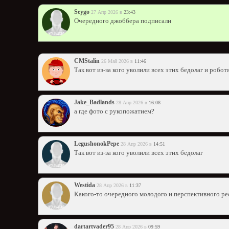
Seygo
27 Апр 2026 в
23:43
Очередного джоббера подписали
CMStalin
26 Май 2026 в
11:46
Так вот из-за кого уволили всех этих бедолаг и робот
Jake_Badlands
28 Апр 2026 в
16:08
а где фото с рукопожатием?
LegushonokPepe
28 Апр 2026 в
14:51
Так вот из-за кого уволили всех этих бедолаг
Westida
28 Апр 2026 в
11:37
Какого-то очередного молодого и перспективного р
dartartvader95
28 Апр 2026 в
09:59