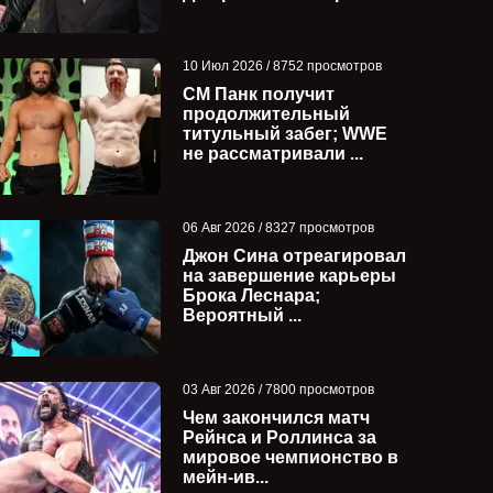
10 Июл 2026 / 8752 просмотров
СМ Панк получит
продолжительный
титульный забег; WWE
не рассматривали ...
06 Авг 2026 / 8327 просмотров
Джон Сина отреагировал
на завершение карьеры
Брока Леснара;
Вероятный ...
WWE готовят замену для
Дэйв Мельтцер о
03 Авг 2026 / 7800 просмотров
Романа Рейнса в качестве
Grand Slam Mexic
Чем закончился матч
лица компани...
CMLL x ...
Рейнса и Роллинса за
мировое чемпионство в
мейн-ив...