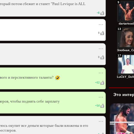
9
торый потом сбежит и станет "Paul Levique is ALL
+
8
⋯
dartartvad.
13
0
⋯
Злобная_Сп
17
0
⋯
LuCkY_DzAg
вого и перспективного таланта?
+
12
Это инте
⋯
леров, чтобы поднять себе зарплату
+
14
⋯
деюсь окупит все деньги которые были вложены в его
рестлеров.