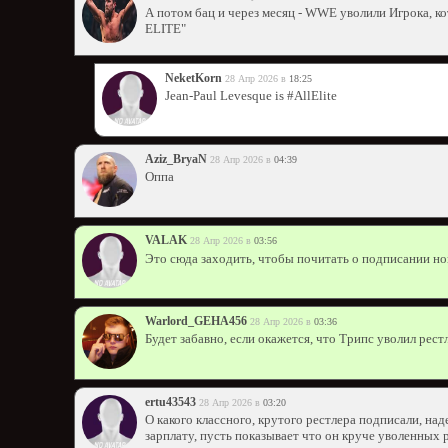
А потом бац и через месяц - WWE уволили Игрока, ко
ELITE"
NeketKorn
28 Апр 2026 в
18:25
Jean-Paul Levesque is #AllElite
Aziz_BryaN
28 Апр 2026 в
04:39
Оппа
VALAK
28 Апр 2026 в
03:56
Это сюда заходить, чтобы почитать о подписании но
Warlord_GEHA456
28 Апр 2026 в
03:36
Будет забавно, если окажется, что Трипс уволил рест
ertu43543
28 Апр 2026 в
03:20
О какого классного, крутого рестлера подписали, на
зарплату, пусть показывает что он круче уволенных 