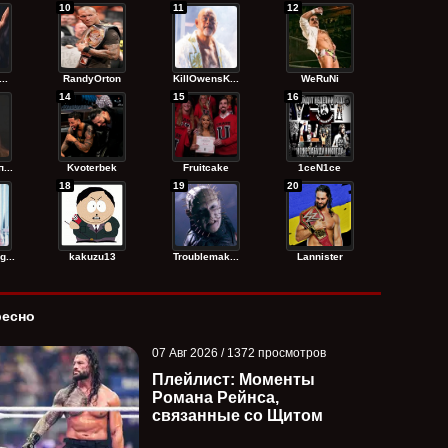
10
11
12
..
RandyОrton
KillOwensK...
WeRuNi
14
15
16
...
Kvoterbek
Fruitcake
1ceN1ce
18
19
20
...
kakuzu13
Troublemak...
Lannister
ресно
07 Авг 2026 / 1372 просмотров
Плейлист: Моменты
Романа Рейнса,
связанные со Щитом