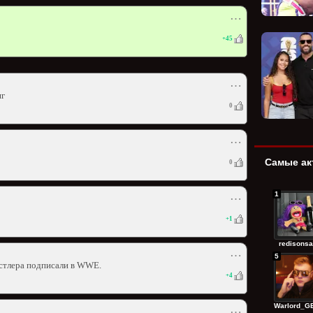
⋯
+
45
⋯
яг
0
⋯
Самые ак
0
1
⋯
+
1
redisonsa
⋯
5
естлера подписали в WWE.
+
4
Warlord_GE
⋯