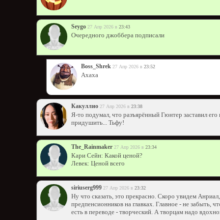
Seygo
27 Апр 2026 в
23:43
Очередного джоббера подписали
Boss_Shrek
27 Апр 2026 в
23:52
Ахаха
Какуллио
27 Апр 2026 в
23:38
Я-то подумал, что разъярённый Гюнтер заставил его 
придушить... Тьфу!
The_Rainmaker
27 Апр 2026 в
23:34
Кари Сейн: Какой ценой?
Левек: Ценой всего
siriuserg999
27 Апр 2026 в
23:32
Ну что сказать, это прекрасно. Скоро увидем Анриа
предпенсионников на главках. Главное - не забыть, ч
есть в переводе - творческий. А творцам надо вдохно