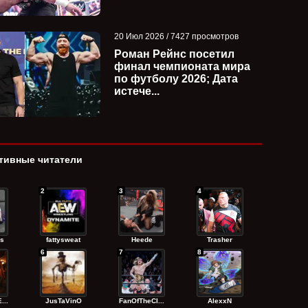
20 Июл 2026 / 7427 просмотров
Роман Рейнс посетил
финал чемпионата мира
по футболу 2026; Дата
истече...
тивные читатели
2
3
4
s
fattysweat
Heede
Trasher
6
7
8
...
JusTaVinO
FanOfTheCl...
AlexxN