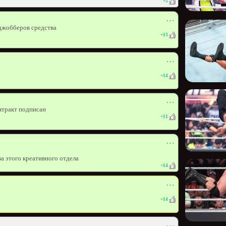
+
5
⋯
 джобберов средства
+
13
⋯
+
14
⋯
нтракт подписан
+
11
⋯
ва этого креативного отдела
+
14
⋯
+
14
⋯