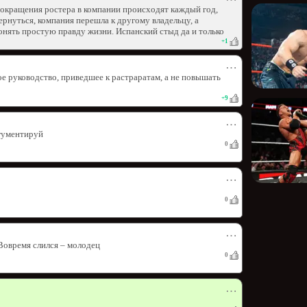
 Сокращения ростера в компании происходят каждый год,
рнуться, компания перешла к другому владельцу, а
онять простую правду жизни. Испанский стыд да и только
+
1
⋯
е руководство, приведшее к растраратам, а не повышать
+
9
⋯
гументируй
0
⋯
0
⋯
 Вовремя слился – молодец
0
⋯