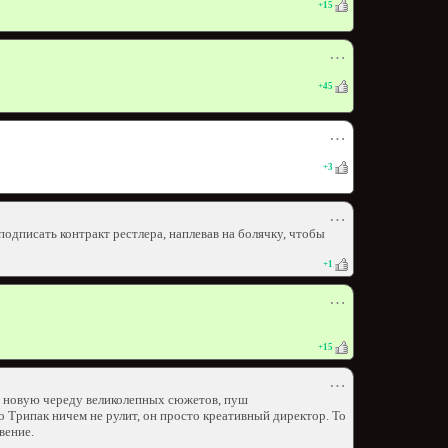
+
15
⋯
+
45
⋯
+
3
⋯
подписать контракт рестлера, наплевав на болячку, чтобы
+
1
⋯
+
15
⋯
л, новую череду великолепных сюжетов, пуш
то Трипак ничем не рулит, он просто креативный директор. То
вение.