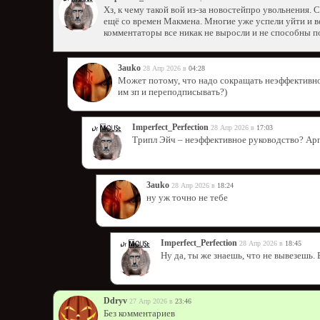
Хз, к чему такой вой из-за новостейпро увольнения.
ещё со времен Макмена. Многие уже успели уйти и ве
комментаторы все никак не выросли и не способны п
3auko
28 Апр 2026 в
04:28
Может потому, что надо сокращать неэффективно
им зп и переподписывать?)
Imperfect_Perfection
28 Апр 2026 в
17:03
Трипл Эйч – неэффективное руководство? Ар
3auko
28 Апр 2026 в
18:24
ну уж точно не тебе
Imperfect_Perfection
28 Апр 2026 в
18:45
Ну да, ты же знаешь, что не вывезешь.
Ddryv
27 Апр 2026 в
23:46
Без комментариев