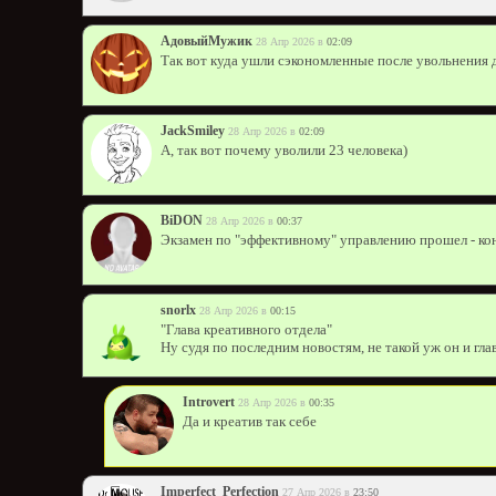
АдовыйМужик
28 Апр 2026 в
02:09
Так вот куда ушли сэкономленные после увольнения
JackSmiley
28 Апр 2026 в
02:09
А, так вот почему уволили 23 человека)
BiDON
28 Апр 2026 в
00:37
Экзамен по "эффективному" управлению прошел - ко
snorlx
28 Апр 2026 в
00:15
"Глава креативного отдела"
Ну судя по последним новостям, не такой уж он и гла
Introvert
28 Апр 2026 в
00:35
Да и креатив так себе
Imperfect_Perfection
27 Апр 2026 в
23:50