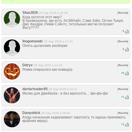
ShatJIOX
28 Апр 2026 в 20:49
[Жалоба]
Куда катится этот мир?
В промоушене, где есть ЭлЭйНайт, Сэми Зэйн, Остин Тьери,
Джо Хендри, Рикки Сэйнтс, титульные матчи получает
Фату????
0
ihogomandc
28 Апр 2026 в 17:42
[Жалоба]
Опять цыганские разборки
0
Ddryv
28 Апр 2026 в 14:42
[Жалоба]
Ромка покраснел как помидор
+
9
dartartvader95
28 Апр 2026 в 10:11
[Жалоба]
Мелко для Джейкоба - и без мунсолта.... фи-фи-фи
+
1
Danyohick
28 Апр 2026 в 09:46
[Жалоба]
Когда начальник задерживает зарплату, то идешь принимать
крайние меры)
+
1