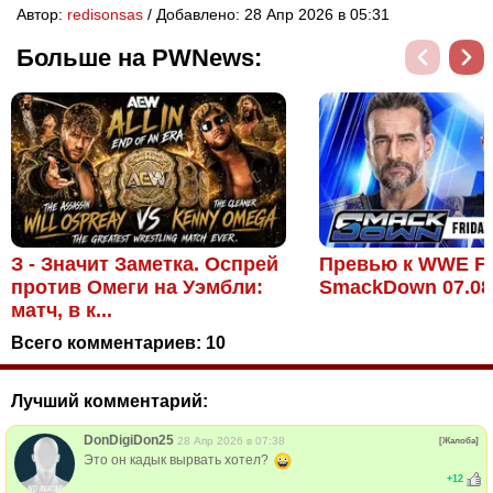
Автор:
redisonsas
/ Добавлено: 28 Апр 2026 в 05:31
Больше на PWNews:
З - Значит Заметка. Оспрей
Превью к WWE Fri
против Омеги на Уэмбли:
SmackDown 07.08
матч, в к...
Всего комментариев:
10
Лучший комментарий:
DonDigiDon25
28 Апр 2026 в 07:38
[Жалоба]
Это он кадык вырвать хотел?
+
12