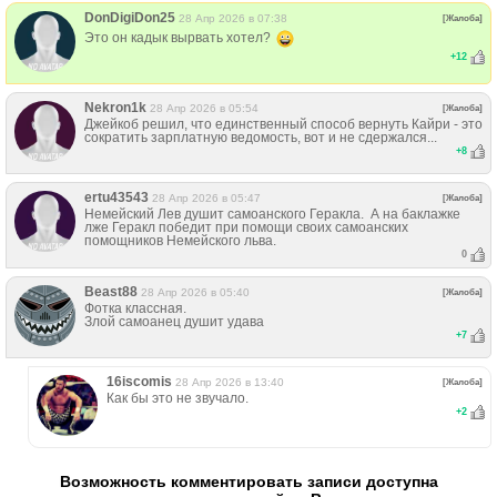
DonDigiDon25
28 Апр 2026 в 07:38
[Жалоба]
Это он кадык вырвать хотел?
+
12
Nekron1k
28 Апр 2026 в 05:54
[Жалоба]
Джейкоб решил, что единственный способ вернуть Кайри - это
сократить зарплатную ведомость, вот и не сдержался...
+
8
ertu43543
28 Апр 2026 в 05:47
[Жалоба]
Немейский Лев душит самоанского Геракла. А на баклажке
лже Геракл победит при помощи своих самоанских
помощников Немейского льва.
0
Beast88
28 Апр 2026 в 05:40
[Жалоба]
Фотка классная.
Злой самоанец душит удава
+
7
16iscomis
28 Апр 2026 в 13:40
[Жалоба]
Как бы это не звучало.
+
2
Возможность комментировать записи доступна