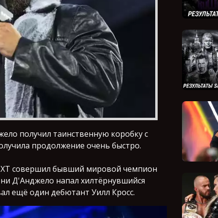
ело получил таинственную коробку с
олучила продолжение очень быстро.
 NXT совершил бывший мировой чемпион
Тони Д'Анджело напал хилтёрнувшийся
ал ещё один дебютант Уилл Кросс.