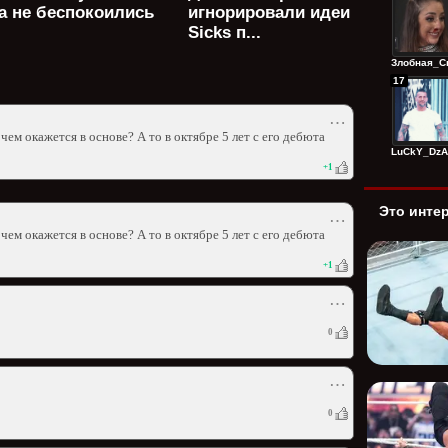
а не беспокоились
игнорировали идеи Wyatt
Sicks п...
Злобная_Сп
17
⋯
ем окажется в основе? А то в октябре 5 лет с его дебюта
LuCkY_DzAg
+
1
Это инте
⋯
ем окажется в основе? А то в октябре 5 лет с его дебюта
+
1
⋯
0
⋯
0