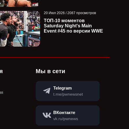
20 Июл 2026 / 2087 просмотров
ТОП-10 моментов
Saturday Night's Main
Event #45 по версии WWE
я
Мы в сети
Telegram
ия
t.me/pwnewsnet
ВКонтакте
vk.ru/pwnews