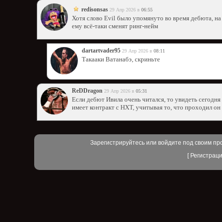
redisonsas
29 Апр 2026 в
06:55
Хотя слово Evil было упомянуто во время дебюта, на
ему всё-таки сменят ринг-нейм
dartartvader95
29 Апр 2026 в
08:11
Такааки Ватанабэ, скриньте
ReDDragon
29 Апр 2026 в
05:31
Если дебют Ивила очень читался, то увидеть сегодня
имеет контракт с НХТ, учитывая то, что проходил о
Зарегистрируйтесь или войдите под своим пр
[
Регистрац