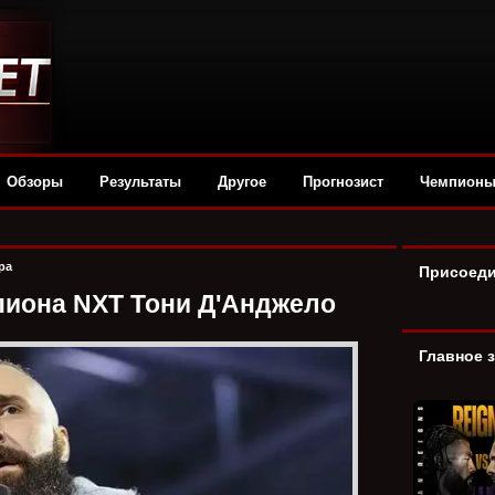
Обзоры
Результаты
Другое
Прогнозист
Чемпион
ра
Присоеди
иона NXT Тони Д'Анджело
Главное 