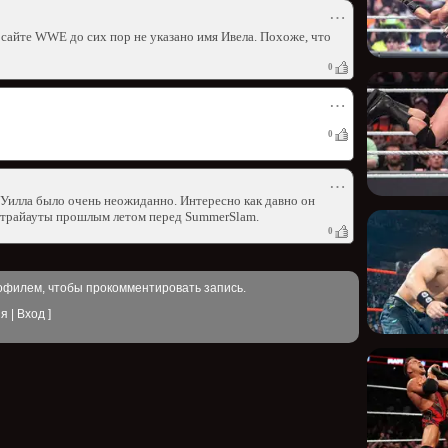
⋯
 сайте WWE до сих пор не указано имя Ивела. Похоже, что
0
⋯
0
⋯
 Уилла было очень неожиданно. Интересно как давно он
н трайауты прошлым летом перед SummerSlam.
0
офилем, чтобы прокомментировать запись.
ия
|
Вход
]