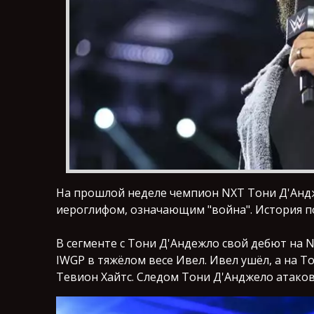
На прошлой неделе чемпион NXT Тони Д'Андж
иероглифом, означающим "война". История п
В сегменте с Тони Д'Андежло свой дебют на
IWGP в тяжёлом весе Ивел. Ивел ушёл, а на 
Тевион Хайтс. Следом Тони Д'Анджело атаков