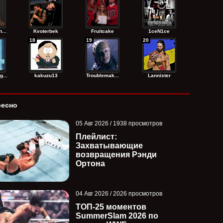
завершение карьеры Брока
против Адама Пэ
Леснара; ...
Бродидо за ...
...
Kvoterbek
Fruitcake
1ceN1ce
18
19
20
...
kakuzu13
Troublemak...
Lannister
ресно
05 Авг 2026 / 1938 просмотров
Плейлист:
Захватывающие
возвращения Рэнди
Ортона
04 Авг 2026 / 2026 просмотров
ТОП-25 моментов
SummerSlam 2026 по