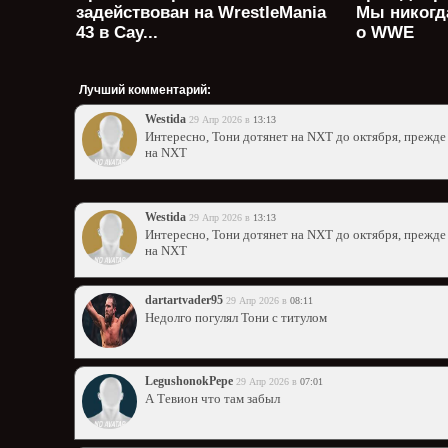
задействован на WrestleMania
Мы никогд
43 в Сау...
о WWE
Лучший комментарий:
Westida
29 Апр 2026 в
13:13
Интересно, Тони дотянет на NXT до октября, прежде ч
на NXT
Westida
29 Апр 2026 в
13:13
Интересно, Тони дотянет на NXT до октября, прежде ч
на NXT
dartartvader95
29 Апр 2026 в
08:11
Недолго погулял Тони с титулом
LegushonokPepe
29 Апр 2026 в
07:01
А Тевион что там забыл