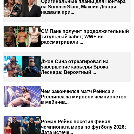
Оригинальные планы для Гюнтера
на SummerSlam; Максин Дюпри
назвала при...
СМ Панк получит продолжительный
титульный забег; WWE не
рассматривали ...
Джон Сина отреагировал на
завершение карьеры Брока
Леснара; Вероятный ...
Чем закончился матч Рейнса и
Роллинса за мировое чемпионство
в мейн-ив...
Роман Рейнс посетил финал
чемпионата мира по футболу 2026;
Дата истече...