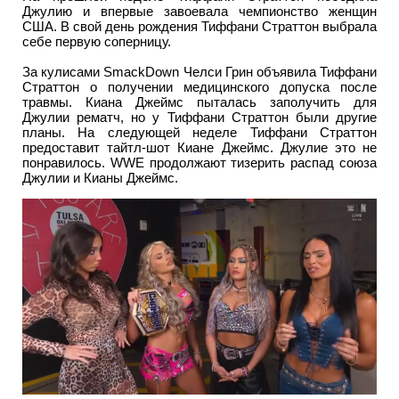
Джулию и впервые завоевала чемпионство женщин
США. В свой день рождения Тиффани Страттон выбрала
себе первую соперницу.
За кулисами SmackDown Челси Грин объявила Тиффани
Страттон о получении медицинского допуска после
травмы. Киана Джеймс пыталась заполучить для
Джулии рематч, но у Тиффани Страттон были другие
планы. На следующей неделе Тиффани Страттон
предоставит тайтл-шот Киане Джеймс. Джулие это не
понравилось. WWE продолжают тизерить распад союза
Джулии и Кианы Джеймс.