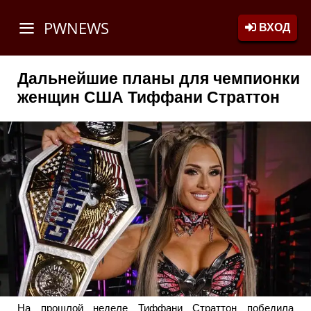
PWNEWS
ВХОД
Дальнейшие планы для чемпионки
женщин США Тиффани Страттон
На прошлой неделе Тиффани Страттон победила