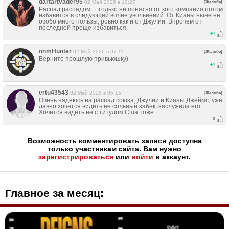
dartartvader95
02 Май 2026 в 10:27
[Жалоба]
Распад распадом.... только не понятно от кого компания потом
избавится в следующей волне увольнений. От Кианы ныне не
особо много пользы, ровно как и от Джулии. Впрочем от
последней проще избавиться.
+
1
nnmHunter
02 Май 2026 в 07:11
[Жалоба]
Верните прошлую привьюшку)
+
1
ertu43543
02 Май 2026 в 05:15
[Жалоба]
Очень надеюсь на распад союза Джулии и Кианы Джеймс, уже
давно хочется видеть ее сольный забек, заслужила его.
Хочется видеть ее с титулом Сша тоже.
0
Возможность комментировать записи доступна
только участникам сайта. Вам нужно
зарегистрироваться
или
войти
в аккаунт.
Главное за месяц: