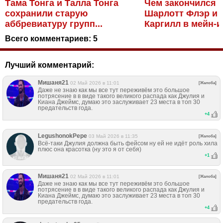
Тама Тонга и Талла Тонга
Чем закончился 
сохранили старую
Шарлотт Флэр и 
аббревиатуру групп...
Каргилл в мейн-ив
Всего комментариев:
5
Лучший комментарий:
Мишаня21
02 Май 2026 в 11:01
[Жалоба]
Даже не знаю как мы все тут переживём это большое
потрясение в в виде такого великого распада как Джулия и
Киана Джеймс, думаю это заслуживает 23 места в топ 30
предательств года.
+
4
LegushonokPepe
03 Май 2026 в 11:35
[Жалоба]
Всё-таки Джулия должна быть фейсом ну ей не идёт роль хила
плюс она красотка (ну это я от себя)
+
1
Мишаня21
02 Май 2026 в 11:01
[Жалоба]
Даже не знаю как мы все тут переживём это большое
потрясение в в виде такого великого распада как Джулия и
Киана Джеймс, думаю это заслуживает 23 места в топ 30
предательств года.
+
4