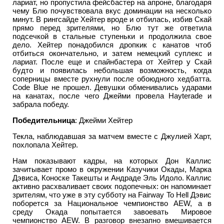
лариат, но пропустила фейсбастер на апроне, благодаря
чему Блю почувствовала вкус доминации на несколько
минут. В рингсайде Хейтер вроде и отбилась, избив Скай
прямо перед зрителями, но Блю тут же ответила
подсечкой в стальные ступеньки и продолжила свое
дело. Хейтер понадобился дропкик с канатов чтоб
отбиться окончательно, и затем немецкий суплекс и
лариат. После еще и спайнбастера от Хейтер у Скай
будто и появилась небольшая возможность, когда
соперницы вместе рухнули после обоюдного хедбатта.
Code Blue не прошел. Девушки обменивались ударами
на канатах, после чего Джейми провела Hayterade и
забрала победу.
Победительница
: Джейми Хейтер
Текла, наблюдавшая за матчем вместе с Джулией Харт,
похлопала Хейтер.
Нам показывают кадры, на которых Дон Каллис
зачитывает промо в окружении Казучики Окады, Марка
Дэвиса, Коноске Такешты и Андраде Эль Идоло. Каллис
активно расхваливает своих подопечных: он напоминает
зрителям, что уже в эту субботу на Fairway To Hell Дэвис
поборется за Национальное чемпионство AEW, а в
среду Окада попытается завоевать Мировое
чемпионство AEW. В разговор внезапно вмешивается