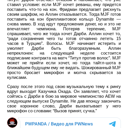
ставил условие: если MJF хочет реванш, ему придется
поставить что-то на кон. Фридман предлагает рискнуть
своим шарфом, но Аллин отказывается. Тогда MJF готов
поставить на кон бриллиантовое кольцо Dynamite —
снова мимо. В ход идут предложения денег, но и это не
впечатляет чемпиона. Потеряв терпение, MJF
спрашивает, чего же тогда хочет Дарби. Аллин хочет то,
“ради сохранения чего ты готов отчаянно лететь 15
часов в Турцию”. Волосы. MJF начинает истерить и
умоляет Дарби быть благоразумным. Аллин
непреклонен: на следующей неделе состоится
подписание контракта на матч “Титул против волос”. MJF
может не прийти если хочет, но тогда тайтл-шота в
ближайшем будущем ему не видать. Шокированный MJF
просто бросает микрофон и молча скрывается за
кулисами.
Сразу после этого под свою музыкальную тему к рингу
вдруг выходит Казучика Окада. Он заявляет, что хочет
сойтись с Дарби в бою за мировое чемпионство AEW на
следующем выпуске Dynamite. Не дав японцу закончить
свое коронное слово, Дарби выхватывает у него
микрофон со словами: “Вызов принят, сучка.”