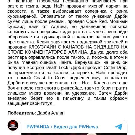
от канатов. Проблемы неожиданно начинаются при
разгоне темпа, ведь Найт проводит мясной лариат на
скорости, а также выбрасывает соперника с ринга
хуриканраной. Оправиться от такого унижения Дарби
сумел лишь после рекамы, проведя Code Red. Мощный
суисайд дайв от Аллина, но дальнейшая попытка
спрыгнуть на соперника сидящего на стуле в рингсайде
оборачивается хуриканраной с канатов на пол уже от
претендента. Кевин заряжается поддержкой зрителей и
проводит КЛОУЗЛАЙН С КАНАТОВ НА СИДЯЩЕГО НА
СТОЛЕ КОММЕНТАТОРОВ АЛЛИНА. Да уж, долго оба
рестлера оправлялись после такого. и, похоже, в этом и
была главная ошибка Найта. Вернувшись на ринг, он
получил Scorpion Death Lock. Дарби пробует Coffin Drop,
но приземляется на колени соперника. Найт проводит
тот самый Coast to Coast подвешенному на канатах
Дарби и сразу же прогсплэш, но… Но… Колена все еще
болит после того спота в рингсайде, так что Кевин тратит
слишком много времени на удержание. Затем Дарби
внезапно берет его в гильотину и таким образом
защищает свой титул.
Победитель
: Дарби Аллин