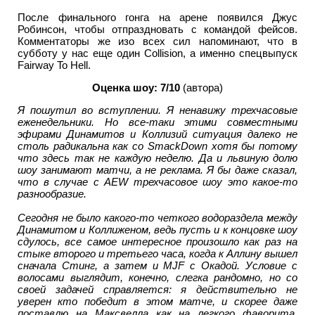
После финального гонга на арене появился Джус
Робинсон, чтобы отпраздновать с командой фейсов.
Комментаторы же изо всех сил напоминают, что в
субботу у нас еще один Collision, а именно спецвыпуск
Fairway To Hell.
Оценка шоу: 7/10
(автора)
Я пошутил во вступлении. Я ненавижу трехчасовые
еженедельники. Но все-таки этими совместными
эфирами Динамитов и Коллизий ситуация далеко не
столь радикальна как со SmackDown хотя бы потому
что здесь так не каждую неделю. Да и львиную долю
шоу занимают матчи, а не реклама. Я бы даже сказал,
что в случае с AEW трехчасовое шоу это какое-то
разнообразие.
Сегодня не было какого-то четкого водораздела между
Динамитом и Коллиженом, ведь пусть и к концовке шоу
сдулось, все самое интересное произошло как раз на
стыке второго и третьего часа, когда к Аллину вышел
сначала Стинг, а затем и MJF с Окадой. Условие с
волосами выглядит, конечно, слегка рандомно, но со
своей задачей справляется: я действительно не
уверен кто победит в этом матче, и скорее даже
поставлю на Максвелла как на легкого фаворита,