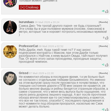
Топовый момент Динамита
+
9
burunduas
09 Май 2026 в 20:24
[Жалоба]
Самоа Джо- "Не трогай другого парня- не будь странным"!
Эти слова бы в уши половине мужиков (похоже, гомосеков) в
метро, которые так и норовят потрогать незнакомых мужиков!
)
0
ProfessorCat
08 Май 2026 в 02:52
[Жалоба]
Рейн Дарби, meh. Куда такой темп то? У нас анонс
подписания контракта с Максом, при этом Дарби только
разобрался с Найтом, к нему вышел Окада, тайтлшот получил
Пак. От всего этого запах проходняка, проходные защиты,
проходной чемпион.
+
1
Grissd
07 Май 2026 в 22:30
[Жалоба]
Не комментил обзоры в последнее время, т.к уж больно был
не согласен с отдельными тейками Безымянного. Но именно
на этом выпуске сразу после просмотра я почувствовал, что
текущее состояние дороги к ППВ мне скорее не нравится, уж
больно многие фьюды и рейны билдятся странным образом, а
самое странное, что у меня весь выпуск было ощущение, что
около ринга дохрена лишнего народа. А вот после прочтения
обзора впечатления как-то систематизировались и кажется,
что все не так плохо, спасибо! С последнего предложения в
пост-комменте под обзором проорался, насколько же Смэк
может делать больно.
+
2