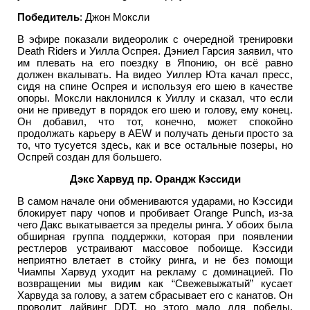
Победитель
: Джон Моксли
В эфире показали видеоролик с очередной тренировки
Death Riders и Уилла Оспрея. Дэниел Гарсия заявил, что
им плевать на его поездку в Японию, он всё равно
должен вкалывать. На видео Уиллер Юта качал пресс,
сидя на спине Оспрея и используя его шею в качестве
опоры. Моксли наклонился к Уиллу и сказал, что если
они не приведут в порядок его шею и голову, ему конец.
Он добавил, что тот, конечно, может спокойно
продолжать карьеру в AEW и получать деньги просто за
то, что тусуется здесь, как и все остальные позеры, но
Оспрей создан для большего.
Дэкс Харвуд пр. Орандж Кэссиди
В самом начале они обмениваются ударами, но Кэссиди
блокирует пару чопов и пробивает Orange Punch, из-за
чего Дакс выкатывается за пределы ринга. У обоих была
обширная группа поддержки, которая при появлении
рестлеров устраивают массовое побоище. Кэссиди
неприятно влетает в стойку ринга, и не без помощи
Чиампы Харвуд уходит на рекламу с доминацией. По
возвращении мы видим как “Свежевыжатый” кусает
Харвуда за голову, а затем сбрасывает его с канатов. Он
проводит дайвинг DDT, но этого мало для победы.