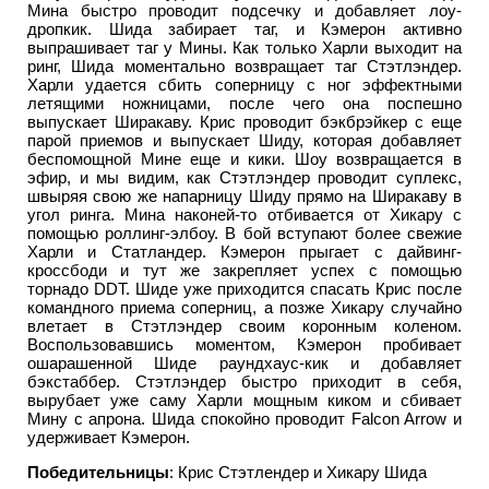
Мина быстро проводит подсечку и добавляет лоу-
дропкик. Шида забирает таг, и Кэмерон активно
выпрашивает таг у Мины. Как только Харли выходит на
ринг, Шида моментально возвращает таг Стэтлэндер.
Харли удается сбить соперницу с ног эффектными
летящими ножницами, после чего она поспешно
выпускает Ширакаву. Крис проводит бэкбрэйкер с еще
парой приемов и выпускает Шиду, которая добавляет
беспомощной Мине еще и кики. Шоу возвращается в
эфир, и мы видим, как Стэтлэндер проводит суплекс,
швыряя свою же напарницу Шиду прямо на Ширакаву в
угол ринга. Мина наконей-то отбивается от Хикару с
помощью роллинг-элбоу. В бой вступают более свежие
Харли и Статландер. Кэмерон прыгает с дайвинг-
кроссбоди и тут же закрепляет успех с помощью
торнадо DDT. Шиде уже приходится спасать Крис после
командного приема соперниц, а позже Хикару случайно
влетает в Стэтлэндер своим коронным коленом.
Воспользовавшись моментом, Кэмерон пробивает
ошарашенной Шиде раундхаус-кик и добавляет
бэкстаббер. Стэтлэндер быстро приходит в себя,
вырубает уже саму Харли мощным киком и сбивает
Мину с апрона. Шида спокойно проводит Falcon Arrow и
удерживает Кэмерон.
Победительницы
: Крис Стэтлендер и Хикару Шида