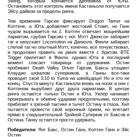
Swing, который кончается дропкикоа от Юты.
Остановить этот контроль имени Кастаньоли получается
Эйсу дайвом за пределы ринга.
Тем временем Гарсия фиксирует Dragon Tamer на
Колтене, а Юта добавляет жестокий Стомп, но Ганн
чудом вырывается на 2. Колтен отвечает мощнейшим
лариатом, срубая Гарсию с ног. Мэтт Джексон забирает
таг и запускает Locomotion на Даниэле. Финли забирает
слепой таг но опытный Мэтт, конечно, все почувствовал,
и продолжил править на ринге вместе с братом. BTE
Trigger прилетает в Финли, однако Юта в последний
момент спасает товарища от удержания. Остин
пробивает Death Valley Driver Гарсии, Баксы угощают
Клаудио шквалом суперкиков, а Ганны все-таки
проводят свой 3:10 to Yuma на швейцарце! Но и это не
конец. Спустя минуту Кастаньоли вновь на ногах и они с
Колтеном вырубают друг друга лариатами. В центре
ринга остаются только Остин и Юта. Уилер начинает
проигрывать в обмене ударами предплечьями, поэтому
прибегает к грязной тактике и тычет Остину в глаза. Хил
пытается провести свой коронный прием, но влетает
прямо в сокрушительный Тройной Суперкик от Баксов и
Остина. Ганну остается просто удержать.
Победители
: Янг Бакс, Остин Ганн, Колтен Ганн и Эйс
Остин