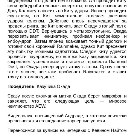
ощущением что делает нечто важное. Он проводит Киту
свои зубодробительные апперкоты, попутно позволяя и
Дону Каллису наносить по Киту удары. Японец проводит
скуп-слэм, но Кит моментально отвечает жестким
ударом коленом. Действие вновь перемещается за
пределы ринга, где Кит впечатывает Окаду в голый пол с
помощью DDT. Вернувшись в четырехугольник, Окада
перехватывает инициативу, пробивая некбрейкер и
элбоу-дроп. Затем японец всаживает точный дропкик и
готовит свой коронный Rainmaker, однако Кит пресекает
эту попытку мощным хэдбаттом. Следом Киту удается
провести пауэрбомбу, но все же Казу вырывается. Кит
закрепляет успех киком и пытается провести Diamond
Dust, но Окада реверсирует атаку в слэм. Сразу после
этого японец все-таки пробивает Rainmaker и ставит
точку в этом поединке.
Победитель
: Казучика Окада
Сразу после окончания матча Окада берет микрофон и
заявляет, что его следующая цель — мировое
чемпионство AEW.
Видеоролик, посвященный Андраде, в котором всячески
превозносятся его недавние карьерные успехи.
Переносимся за кулисы на интервью с Кевином Найтом