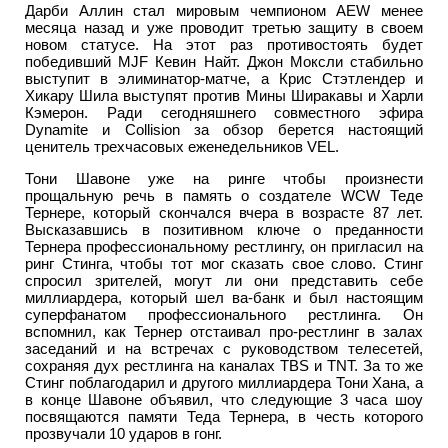
Дарби Аллин стал мировым чемпионом AEW менее
месяца назад и уже проводит третью защиту в своем
новом статусе. На этот раз противостоять будет
победивший MJF Кевин Найт. Джон Моксли стабильно
выступит в элиминатор-матче, а Крис Стэтлендер и
Хикару Шила выступят против Мины Ширакавы и Харли
Кэмерон. Ради сегодняшнего совместного эфира
Dynamite и Collision за обзор берется настоящий
ценитель трехчасовых еженедельников VEL.
Тони Шавоне уже на ринге чтобы произнести
прощальную речь в память о создателе WCW Теде
Тернере, который скончался вчера в возрасте 87 лет.
Высказавшись в позитивном ключе о преданности
Тернера профессиональному рестлингу, он пригласил на
ринг Стинга, чтобы тот мог сказать свое слово. Стинг
спросил зрителей, могут ли они представить себе
миллиардера, который шел ва-банк и был настоящим
суперфанатом профессионального рестлинга. Он
вспомнил, как Тернер отстаивал про-рестлинг в залах
заседаний и на встречах с руководством телесетей,
сохраняя дух рестлинга на каналах TBS и TNT. За то же
Стинг поблагодарил и другого миллиардера Тони Хана, а
в конце Шавоне объявил, что следующие 3 часа шоу
посвящаются памяти Теда Тернера, в честь которого
прозвучали 10 ударов в гонг.