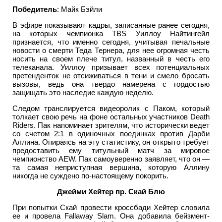
Победитель
: Майк Бэйли
В эфире показывают кадры, записанные ранее сегодня,
на которых чемпионка TBS Уиллоу Найтингейл
признается, что именно сегодня, учитывая печальные
новости о смерти Теда Тернера, для нее огромная честь
носить на своем плече титул, названный в честь его
телеканала. Уиллоу призывает всех потенциальных
претенденток не отсиживаться в тени и смело бросать
вызовы, ведь она твердо намерена с гордостью
защищать это наследие каждую неделю.
Следом транслируется видеоролик с Паком, который
толкает свою речь на фоне остальных участников Death
Riders. Пак напоминает зрителям, что исторически ведет
со счетом 2:1 в одиночных поединках против Дарби
Аллина. Опираясь на эту статистику, он открыто требует
предоставить ему титульный матч за мировое
чемпионство AEW. Пак самоуверенно заявляет, что он —
та самая неприступная вершина, которую Аллину
никогда не суждено по-настоящему покорить.
Джейми Хейтер пр. Скай Блю
При попытки Скай провести кроссбади Хейтер словила
ее и провела Fallaway Slam. Она добавила бейзмент-