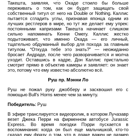
Такешта, заявляя, что Окаде стоило бы больше
переживать о том, как он будет защищать свой
собственный титул от него на Double or Nothing. Каллис
пытается сгладить углы, признавая японца одним из
лучших рестлеров в мире, но тут же делает ему упрек:
постоянными капризами Такешта начинает слишком
сильно напоминать Кенни Омегу. Каллис жестко
подытоживает, что именно Окада — его личный,
тщательно обдуманный выбор для похода за главным
титулом. “Откуда тебе это знать?” — неожиданно
бросает Андраде, после чего разворачивается и молча
уходит. Оставшись в кадре, Дон Каллис пристально
смотрит прямо в объектив камеры и заявляет: он знает
это, потому что ему известно абсолютно всё.
Руш пр. Мэнни Ло
Руш не пожал руку джобберу и засквошил его с
помощью Bull’s Horns менее чем за минуту.
Победитель
: Руш
В эфире транслируется видеоролик, в котором Лучазавр
везет Джека Перри на фирменном автобусе Jurassic
Express. Во время поездки Пэрри пускается в
воспоминания: когда он был еще мальчишкой, кто-то
сказал ему фразу о том, что в драке важен не размер