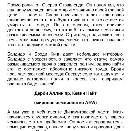
Промо-ролик от Сверва Стрикленда. Он напомнил, что
еще пару месяцев назад открыто заявил о своей главной
цели — власти. Сверв описывает власть как право
единолично решать, кто будет пировать, а кто останется
умирать от голода. По его словам, такое влияние
достается лишь тому, кто готов быть самым жестоким и
разыскиваемым человеком. Стрикленд подытожил свою
речь мрачным предупреждением: нет никого опаснее
того, кто одержим жаждой власти.
Бандидо и Броди Кинг дают небольшое интервью.
Бандидо с уверенностью заявляет, что статус самого
разыскиваемого прочно закреплен за ним, однако найти
его не составляет абсолютно никакого труда. Броди
посылает жесткий месседж Сверву: если тот вздумает и
дальше вставлять палки в колеса его товарищам,
расплата будет адской.
Дарби Аллин пр. Кевин Найт
(мировое чемпионство AEW)
А мы уже в мейн-ивенте Динамитовской части. Матч
начинается с мерки силами, и, как понимаете, у нашего
чемпиона с этим проблемки. Он кое-как справляется с
помощью хэдлоков, наносит пару чопов и проводит дроп