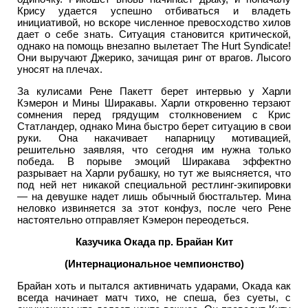
Крису удается успешно отбиваться и владеть
инициативой, но вскоре численное превосходство хилов
дает о себе знать. Ситуация становится критической,
однако на помощь внезапно вылетает The Hurt Syndicate!
Они выручают Джерико, зачищая ринг от врагов. Лысого
уносят на плечах.
За кулисами Рене Пакетт берет интервью у Харли
Кэмерон и Мины Ширакавы. Харли откровенно терзают
сомнения перед грядущим столкновением с Крис
Статландер, однако Мина быстро берет ситуацию в свои
руки. Она накачивает напарницу мотивацией,
решительно заявляя, что сегодня им нужна только
победа. В порыве эмоций Ширакава эффектно
разрывает на Харли рубашку, но тут же выясняется, что
под ней нет никакой специальной рестлинг-экипировки
— на девушке надет лишь обычный бюстгальтер. Мина
неловко извиняется за этот конфуз, после чего Рене
настоятельно отправляет Кэмерон переодеться.
Казучика Окада пр. Брайан Кит
(Интернациональное чемпионство)
Брайан хоть и пытался активничать ударами, Окада как
всегда начинает матч тихо, не спеша, без суеты, с