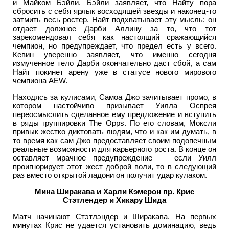
и Майком Бэйли. Бэйли заявляет, что Найту пора
сбросить с себя ярлык восходящей звезды и наконец-то
затмить весь ростер. Найт подхватывает эту мысль: он
отдает должное Дарби Аллину за то, что тот
зарекомендовал себя как настоящий сражающийся
чемпион, но предупреждает, что предел есть у всего.
Кевин уверенно заявляет, что именно сегодня
измученное тело Дарби окончательно даст сбой, а сам
Найт покинет арену уже в статусе нового мирового
чемпиона AEW.
Находясь за кулисами, Самоа Джо зачитывает промо, в
котором настойчиво призывает Уилла Оспрея
переосмыслить сделанное ему предложение и вступить
в ряды группировки The Opps. По его словам, Моксли
привык жестко диктовать людям, что и как им думать, в
то время как сам Джо предоставляет своим подопечным
реальные возможности для карьерного роста. В конце он
оставляет мрачное предупреждение — если Уилл
проигнорирует этот жест доброй воли, то в следующий
раз вместо открытой ладони он получит удар кулаком.
Мина Ширакава и Харли Кэмерон пр. Крис
Стэтлендер и Хикару Шида
Матч начинают Стэтлэндер и Ширакава. На первых
минутах Крис не удается установить доминацию, ведь