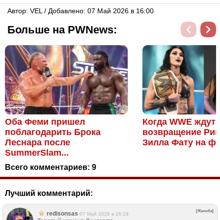
Автор: VЕL / Добавлено: 07 Май 2026 в 16:00
Больше на PWNews:
Оба Феми пришел
Когда WWE ждут
поблагодарить Брока
возвращение Рии
Леснара после
Зилла Фату на фон
SummerSlam...
Всего комментариев:
9
Лучший комментарий:
[Жалоба]
redisonsas
07 Май 2026 в 16:19