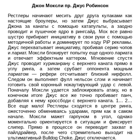
Джон Моксли пр. Джус Робинсон
Рестлеры начинают месить друг друга кулаками как
настоящие броулеры, но затем Джус выбрасывает
Джона за канаты с помощью катапульты, а заодно
проводит и пушечное ядро в рингсайд. Мох все равно
шустро прибирает инициативу в свои руки с помощью
методичной работы и доминирует по ходу PiP рекламы.
Джус перехватывает инициативу, пробивая серию чопов
и лариат. Моксли блокирует попытку еще одного лариата
и отвечает эффектным каттером. Мгновение спустя
Джус проводит хуриканрану с верхнего каната прямо в
углу ринга, а затем срубает оппонента мощным
лариатом — рефери отсчитывает близкий нирфолл.
Следом он выполняет фулл нельсон слэм и начинает
готовить свой коронный нокаутирующий удар с левой.
Поначалу Моксли удается заблокировать атаку, но в
конечном итоге Джус все же точно пробивает панч,
добавляя к нему кроссбоди с верхнего каната. 1… 2…
Все еще мало! Рестлеры сходятся в центре ринга,
ожесточенно обмениваясь ударами, прям как в самом
начале. Моксли мажет гарпуном в угол, однако
моментально ориентируется в ситуации и фиксирует
слипер. Прямо в процессе он переводит захват в
пайлдрайвер, после чего стремительно выходит на
ультимативный Bulldog Choke. Джус отключается.