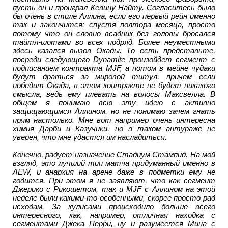
пусть он и проиграл Кевину Найту. Согласитесь было
бы очень в стиле Аллина, если его первый рейн именно
так и закончится: спустя полтора месяца, просто
потому что он словно всадник без головы бросался
тайтл-шотами во всех подряд. Более неуместными
здесь казался вызов Окады. То есть представьте,
посреди следующего Dynamite произойдет сегмент с
подписанием контракта MJF, а потом в мейне чудаки
будут драться за мировой титул, причем если
победит Окада, в этом контракте не будет никакого
смысла, ведь ему плевать на волосы Максвелла. В
общем я понимаю всю эту идею с активно
защищающимся Аллином, но не понимаю зачем гнать
прям настолько. Мне вот например очень интересна
химия Дарби и Казучики, но в таком антураже не
уверен, что мне удастся им насладиться.
Конечно, радует назначение Стадиум Стампид. На мой
взгляд, это лучший тип матча придуманный именно в
AEW, и анархия на арене даже в подметки ему не
годится. При этом я не заявляют, что как сегмент
Джерико с Рикошетом, так и MJF с Аллином на этой
неделе были какими-то особенными, скорее просто рад
исходам. За кулисами происходило больше всего
интересного, как, например, отличная находка с
сегментами Джека Перри, ну и разумеется Мина с