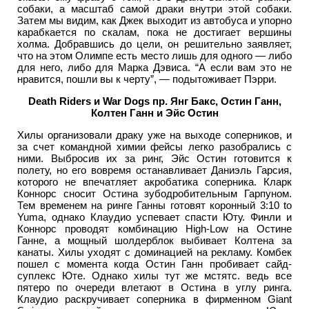
собаки, а масштаб самой драки внутри этой собаки.
Затем мы видим, как Джек выходит из автобуса и упорно
карабкается по скалам, пока не достигает вершины
холма. Добравшись до цели, он решительно заявляет,
что на этом Олимпе есть место лишь для одного — либо
для него, либо для Марка Дэвиса. “А если вам это не
нравится, пошли вы к черту”, — подытоживает Пэрри.
Death Riders и War Dogs пр. Янг Бакс, Остин Ганн,
Колтен Ганн и Эйс Остин
Хилы организовали драку уже на выходе соперников, и
за счет командной химии фейсы легко разобрались с
ними. Выбросив их за ринг, Эйс Остин готовится к
полету, но его вовремя останавливает Даниэль Гарсия,
которого не впечатляет акробатика соперника. Кларк
Коннорс сносит Остина зубодробительным Гарпуном.
Тем временем на ринге Ганны готовят коронный 3:10 to
Yuma, однако Клаудио успевает спасти Юту. Финли и
Коннорс проводят комбинацию High-Low на Остине
Ганне, а мощный шолдерблок выбивает Колтена за
канаты. Хилы уходят с доминацией на рекламу. Комбек
пошел с момента когда Остин Ганн пробивает сайд-
суплекс Юте. Однако хилы тут же мстятс. ведь все
пятеро по очереди влетают в Остина в углу ринга.
Клаудио раскручивает соперника в фирменном Giant