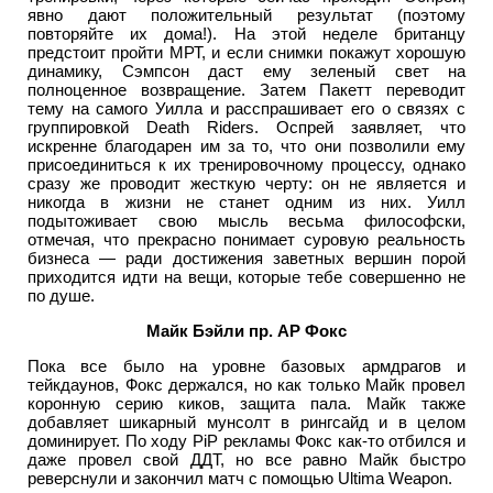
явно дают положительный результат (поэтому
повторяйте их дома!). На этой неделе британцу
предстоит пройти МРТ, и если снимки покажут хорошую
динамику, Сэмпсон даст ему зеленый свет на
полноценное возвращение. Затем Пакетт переводит
тему на самого Уилла и расспрашивает его о связях с
группировкой Death Riders. Оспрей заявляет, что
искренне благодарен им за то, что они позволили ему
присоединиться к их тренировочному процессу, однако
сразу же проводит жесткую черту: он не является и
никогда в жизни не станет одним из них. Уилл
подытоживает свою мысль весьма философски,
отмечая, что прекрасно понимает суровую реальность
бизнеса — ради достижения заветных вершин порой
приходится идти на вещи, которые тебе совершенно не
по душе.
Майк Бэйли пр. АР Фокс
Пока все было на уровне базовых армдрагов и
тейкдаунов, Фокс держался, но как только Майк провел
коронную серию киков, защита пала. Майк также
добавляет шикарный мунсолт в рингсайд и в целом
доминирует. По ходу PiP рекламы Фокс как-то отбился и
даже провел свой ДДТ, но все равно Майк быстро
реверснули и закончил матч с помощью Ultima Weapon.