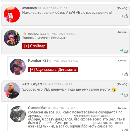
awfulboy
07 Май 2026 в 21:54
[Жалоба]
Наконец-то годный обзор AEW! VEL с возвращением!
+
1
[Жалоба]
redisonsas
07 Май 2026 в 16:19
Топовый момент Динамита
+
9
Kombarik23
07 Май 2026 в 17:32
[Жалоба]
0
Aziz_BryaN
07 Май 2026 в 16:18
[Жалоба]
Здорово что VEL вернулся туда где ему самое место
+
2
CursedMan
07 Май 2026 в 20:12
[Жалоба]
согласен на все 100, само повествование ощущается по
другому, после первого предложения написанного в
обзоре, я сразу догадался, что скорее всего это Вел, так и
было) Спасибо. Смотреть последнее время как то тяжко
еженедельники, а вот обзорчик прочесть самое то!
0