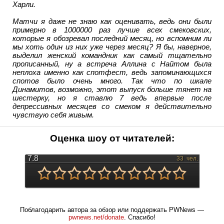
Харли.
Матчи я даже не знаю как оценивать, ведь они были
примерно в 1000000 раз лучше всех смековских,
которые я обозревал последний месяц, но вспомним ли
мы хоть один из них уже через месяц? Я бы, наверное,
выделил женский командник как самый тщательно
прописанный, ну а встреча Аллина с Найтом была
неплоха именно как спотфест, ведь запоминающихся
спотов было очень много. Так что по шкале
Динамитов, возможно, этот выпуск больше тянет на
шестерку, но я ставлю 7 ведь впервые после
депрессивных месяцев со смеком я действительно
чувствую себя живым.
Оценка шоу от читателей:
7.8
33
чел.
Поблагодарить автора за обзор или поддержать PWNews —
pwnews.net/donate
. Спасибо!