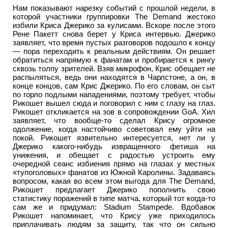
Нам показывают нарезку событий с прошлой недели, в
которой участники группировки The Demand жестоко
избили Криса Джерико за кулисами. Вскоре после этого
Рене Пакетт снова берет у Криса интервью. Джерико
заявляет, что время пустых разговоров подошло к концу
— пора переходить к реальным действиям. Он решает
обратиться напрямую к фанатам и пробирается к рингу
сквозь толпу зрителей. Взяв микрофон, Крис обещает не
распыляться, ведь они находятся в Чарлстоне, а он, в
конце концов, сам Крис Джерико. По его словам, он сыт
по горло подлыми нападениями, поэтому требует, чтобы
Рикошет вышел сюда и поговорил с ним с глазу на глаз.
Рикошет откликается на зов в сопровождении GoA. Хил
заявляет, что вообще-то сделал Крису огромное
одолжение, когда настойчиво советовал ему уйти на
покой. Рикошет язвительно интересуется, нет ли у
Джерико какого-нибудь извращенного фетиша на
унижения, и обещает с радостью устроить ему
очередной сеанс избиения прямо на глазах у местных
«тупоголовых» фанатов из Южной Каролины. Задаваясь
вопросом, какая во всем этом выгода для The Demand,
Рикошет предлагает Джерико пополнить свою
статистику поражений в типе матча, который тот когда-то
сам же и придумал: Stadium Stampede. Вдобавок
Рикошет напоминает, что Крису уже приходилось
приплачивать людям за защиту, так что он сильно