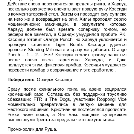
Действие снова переносится за пределы ринга, и Харвуд
несколько раз жестко впечатывает правую руку Кэссиди
в комментаторский стол. Затем он проводит ему суплекс
на него же и возвращает на ринг. Хилы проходят серию
мошенничиских махинаций, в результате которых
Харвуд должен был врезать сопернику гонгом, но
рефери все заметил, а Орандж умудрился пробить PK.
Кэссиди готовит Orange Punch, но Харвуд уклоняется и
проводит слингшот Liger Bomb. Кэссиди удается
провести Stundog Millionaire и сразу же добавить Orange
Punch… 1… 2… Нет! Кэссиди селлит травму запястья
после панча из-за таргетинга Харвуда, и Дэкс
пользуется этим, фиксируя армбар. Кэссиди умудряется
перевести армбар в сворачивание и это сработало!.
Победитель
: Орандж Кэссиди
Сразу после финального гонга на арене воцарился
кромешный хаос. Оставшись без поддержки трусливо
сбежавших FTR и The Dogs, участники Roppongi Vice
моментально превратились в легкую мишень для
жестокого избиения. Кристиан не постеснялся прописать
Рокки ниже пояса, а Янг Бакс мощным суперкиком
вышвырнули Трента за пределы четырехугольника.
Промо-ролик для Руша.