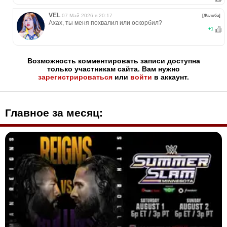
VЕL
07 Май 2026 в 20:17
[Жалоба]
Ахах, ты меня похвалил или оскорбил?
+
1
Возможность комментировать записи доступна
только участникам сайта. Вам нужно
зарегистрироваться
или
войти
в аккаунт.
Главное за месяц: