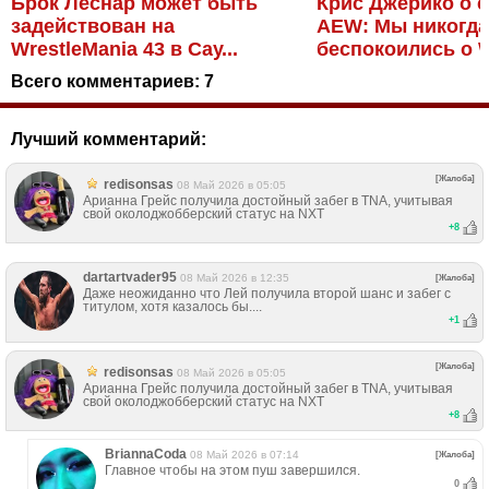
Брок Леснар может быть
Крис Джерико о с
задействован на
AEW: Мы никогда
WrestleMania 43 в Сау...
беспокоились о
Всего комментариев:
7
Лучший комментарий:
[Жалоба]
redisonsas
08 Май 2026 в 05:05
Арианна Грейс получила достойный забег в TNA, учитывая
свой околоджобберский статус на NXT
+
8
dartartvader95
08 Май 2026 в 12:35
[Жалоба]
Даже неожиданно что Лей получила второй шанс и забег с
титулом, хотя казалось бы....
+
1
[Жалоба]
redisonsas
08 Май 2026 в 05:05
Арианна Грейс получила достойный забег в TNA, учитывая
свой околоджобберский статус на NXT
+
8
BriannaCoda
08 Май 2026 в 07:14
[Жалоба]
Главное чтобы на этом пуш завершился.
0