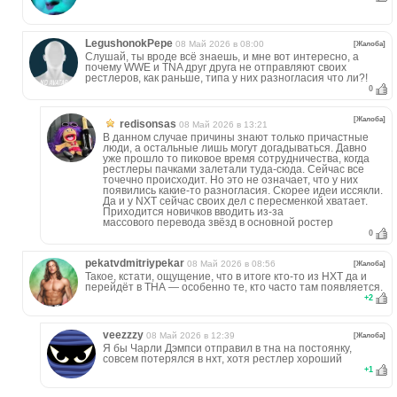
LegushonokPepe
08 Май 2026 в 08:00
[Жалоба]
Слушай, ты вроде всё знаешь, и мне вот интересно, а
почему WWE и TNA друг друга не отправляют своих
рестлеров, как раньше, типа у них разногласия что ли?!
0
[Жалоба]
redisonsas
08 Май 2026 в 13:21
В данном случае причины знают только причастные
люди, а остальные лишь могут догадываться. Давно
уже прошло то пиковое время сотрудничества, когда
рестлеры пачками залетали туда-сюда. Сейчас все
точечно происходит. Но это не означает, что у них
появились какие-то разногласия. Скорее идеи иссякли.
Да и у NXT сейчас своих дел с пересменкой хватает.
Приходится новичков вводить из-за
массового перевода звёзд в основной ростер
0
pekatvdmitriypekar
08 Май 2026 в 08:56
[Жалоба]
Такое, кстати, ощущение, что в итоге кто-то из НХТ да и
перейдёт в ТНА — особенно те, кто часто там появляется.
+
2
veezzzy
08 Май 2026 в 12:39
[Жалоба]
Я бы Чарли Дэмпси отправил в тна на постоянку,
совсем потерялся в нхт, хотя рестлер хороший
+
1