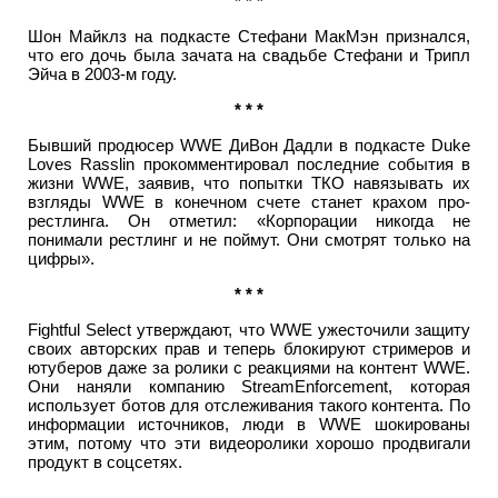
* * *
Шон Майклз на подкасте Стефани МакМэн признался,
что его дочь была зачата на свадьбе Стефани и Трипл
Эйча в 2003-м году.
* * *
Бывший продюсер WWE ДиВон Дадли в подкасте Duke
Loves Rasslin прокомментировал последние события в
жизни WWE, заявив, что попытки ТКО навязывать их
взгляды WWE в конечном счете станет крахом про-
рестлинга. Он отметил: «Корпорации никогда не
понимали рестлинг и не поймут. Они смотрят только на
цифры».
* * *
Fightful Select утверждают, что WWE ужесточили защиту
своих авторских прав и теперь блокируют стримеров и
ютуберов даже за ролики с реакциями на контент WWE.
Они наняли компанию StreamEnforcement, которая
использует ботов для отслеживания такого контента. По
информации источников, люди в WWE шокированы
этим, потому что эти видеоролики хорошо продвигали
продукт в соцсетях.