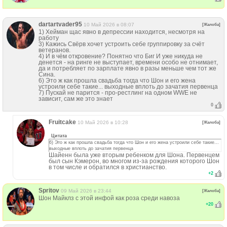
dartartvader95
10 Май 2026 в 08:07
[Жалоба]
1) Хейман щас явно в депрессии находится, несмотря на
работу
3) Кажись Свёрв хочет устроить себе группировку за счёт
ветеранов.
4) И в чём откровение? Понятно что Биг И уже никуда не
денется - на ринге не выступает, времени особо не отнимает,
да и потребляет по зарплате явно в разы меньше чем тот же
Сина.
6) Это ж как прошла свадьба тогда что Шон и его жена
устроили себе такие... выходные вплоть до зачатия первенца
7) Пускай не парится - про-рестлинг на одном WWE не
зависит, сам же это знает
0
Fruitcake
10 Май 2026 в 10:28
[Жалоба]
Цитата
6) Это ж как прошла свадьба тогда что Шон и его жена устроили себе такие...
выходные вплоть до зачатия первенца
Шайенн была уже вторым ребенком для Шона. Первенцем
был сын Кэмерон, во многом из-за рождения которого Шон
в том числе и обратился в христианство.
+
2
Spritov
09 Май 2026 в 23:44
[Жалоба]
Шон Майклз с этой инфой как роза среди навоза
+
20