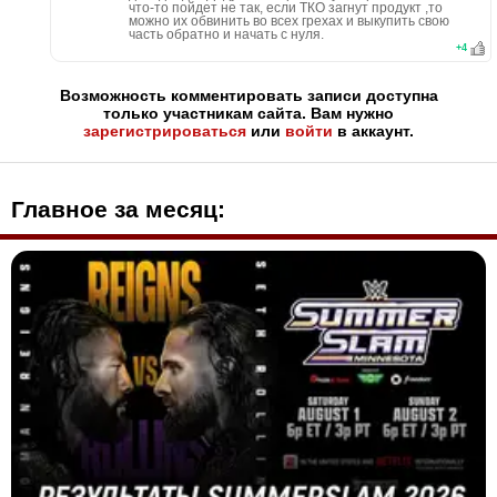
что-то пойдет не так, если ТКО загнут продукт ,то
можно их обвинить во всех грехах и выкупить свою
часть обратно и начать с нуля.
+
4
Возможность комментировать записи доступна
только участникам сайта. Вам нужно
зарегистрироваться
или
войти
в аккаунт.
Главное за месяц: