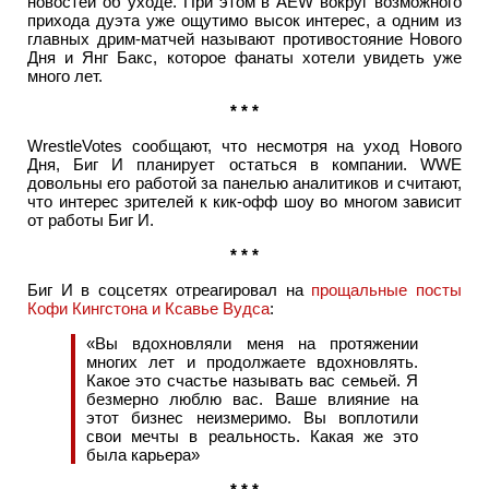
новостей об уходе. При этом в AEW вокруг возможного
прихода дуэта уже ощутимо высок интерес, а одним из
главных дрим-матчей называют противостояние Нового
Дня и Янг Бакс, которое фанаты хотели увидеть уже
много лет.
* * *
WrestleVotes сообщают, что несмотря на уход Нового
Дня, Биг И планирует остаться в компании. WWE
довольны его работой за панелью аналитиков и считают,
что интерес зрителей к кик-офф шоу во многом зависит
от работы Биг И.
* * *
Биг И в соцсетях отреагировал на
прощальные посты
Кофи Кингстона и Ксавье Вудса
:
«Вы вдохновляли меня на протяжении
многих лет и продолжаете вдохновлять.
Какое это счастье называть вас семьей. Я
безмерно люблю вас. Ваше влияние на
этот бизнес неизмеримо. Вы воплотили
свои мечты в реальность. Какая же это
была карьера»