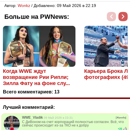
Автор:
Wonkz
/ Добавлено: 09 Май 2026 в 22:19
Больше на PWNews:
Когда WWE ждут
Карьера Брока Л
возвращение Рии Рипли;
фотографиях (49
Зилла Фату на фоне слу...
Всего комментариев:
13
Лучший комментарий:
WWE_Vladik
09 Май 2026 в 23:31
[Жалоба]
С ДиВоном на счет корпораций полностью согласен. Всё, что
сейчас происходит из-за ТКО не к добру
+
26