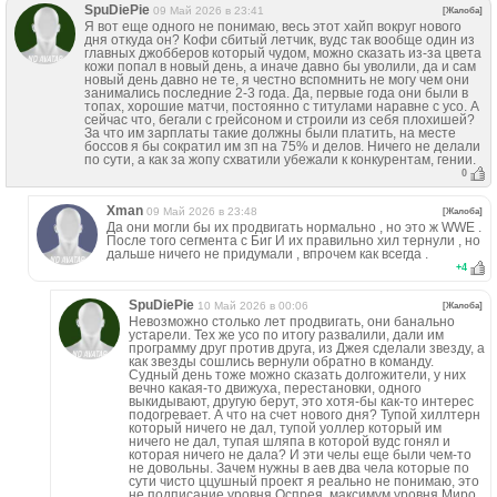
SpuDiePie
09 Май 2026 в 23:41
[Жалоба]
Я вот еще одного не понимаю, весь этот хайп вокруг нового
дня откуда он? Кофи сбитый летчик, вудс так вообще один из
главных джобберов который чудом, можно сказать из-за цвета
кожи попал в новый день, а иначе давно бы уволили, да и сам
новый день давно не те, я честно вспомнить не могу чем они
занимались последние 2-3 года. Да, первые года они были в
топах, хорошие матчи, постоянно с титулами наравне с усо. А
сейчас что, бегали с грейсоном и строили из себя плохишей?
За что им зарплаты такие должны были платить, на месте
боссов я бы сократил им зп на 75% и делов. Ничего не делали
по сути, а как за жопу схватили убежали к конкурентам, гении.
0
Xman
09 Май 2026 в 23:48
[Жалоба]
Да они могли бы их продвигать нормально , но это ж WWE .
После того сегмента с Биг И их правильно хил тернули , но
дальше ничего не придумали , впрочем как всегда .
+
4
SpuDiePie
10 Май 2026 в 00:06
[Жалоба]
Невозможно столько лет продвигать, они банально
устарели. Тех же усо по итогу развалили, дали им
программу друг против друга, из Джея сделали звезду, а
как звезды сошлись вернули обратно в команду.
Судный день тоже можно сказать долгожители, у них
вечно какая-то движуха, перестановки, одного
выкидывают, другую берут, это хотя-бы как-то интерес
подогревает. А что на счет нового дня? Тупой хиллтерн
который ничего не дал, тупой уоллер который им
ничего не дал, тупая шляпа в которой вудс гонял и
которая ничего не дала? И эти челы еще были чем-то
не довольны. Зачем нужны в аев два чела которые по
сути чисто ццушный проект я реально не понимаю, это
не подписание уровня Оспрея, максимум уровня Миро