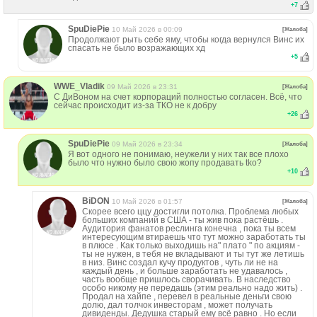
+
7
SpuDiePie
10 Май 2026 в 00:09
[Жалоба]
Продолжают рыть себе яму, чтобы когда вернулся Винс их
спасать не было возражающих хд
+
5
WWE_Vladik
09 Май 2026 в 23:31
[Жалоба]
С ДиВоном на счет корпораций полностью согласен. Всё, что
сейчас происходит из-за ТКО не к добру
+
26
SpuDiePie
09 Май 2026 в 23:34
[Жалоба]
Я вот одного не понимаю, неужели у них так все плохо
было что нужно было свою жопу продавать tko?
+
10
BiDON
10 Май 2026 в 01:57
[Жалоба]
Скорее всего ццу достигли потолка. Проблема любых
больших компаний в США - ты жив пока растёшь .
Аудитория фанатов реслинга конечна , пока ты всем
интересующим втираешь что тут можно заработать ты
в плюсе . Как только выходишь на" плато " по акциям -
ты не нужен, в тебя не вкладывают и ты тут же летишь
в низ. Винс создал кучу продуктов , чуть ли не на
каждый день , и больше заработать не удавалось ,
часть вообще пришлось сворачивать. В наследство
особо никому не передашь (этим реально надо жить) .
Продал на хайпе , перевел в реальные деньги свою
долю, дал толчок инвесторам , может получать
дивиденды. Дедушка старый ему всё равно . Но если