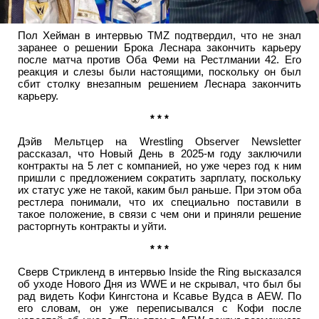
Пол Хейман в интервью TMZ подтвердил, что не знал
заранее о решении Брока Леснара закончить карьеру
после матча против Оба Феми на Рестлмании 42. Его
реакция и слезы были настоящими, поскольку он был
сбит столку внезапным решением Леснара закончить
карьеру.
* * *
Дэйв Мельтцер на Wrestling Observer Newsletter
рассказал, что Новый День в 2025-м году заключили
контракты на 5 лет с компанией, но уже через год к ним
пришли с предложением сократить зарплату, поскольку
их статус уже не такой, каким был раньше. При этом оба
рестлера понимали, что их специально поставили в
такое положение, в связи с чем они и приняли решение
расторгнуть контракты и уйти.
* * *
Сверв Стрикленд в интервью Inside the Ring высказался
об уходе Нового Дня из WWE и не скрывал, что был бы
рад видеть Кофи Кингстона и Ксавье Вудса в AEW. По
его словам, он уже переписывался с Кофи после