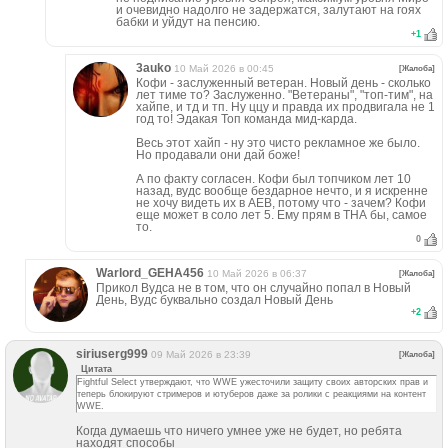
и очевидно надолго не задержатся, залутают на гоях
бабки и уйдут на пенсию.
+
1
3auko
10 Май 2026 в 00:45
[Жалоба]
Кофи - заслуженный ветеран. Новый день - сколько
лет тиме то? Заслуженно. "Ветераны", "топ-тим", на
хайпе, и тд и тп. Ну ццу и правда их продвигала не 1
год то! Эдакая Топ команда мид-карда.
Весь этот хайп - ну это чисто рекламное же было.
Но продавали они дай боже!
А по факту согласен. Кофи был топчиком лет 10
назад, вудс вообще бездарное нечто, и я искренне
не хочу видеть их в АЕВ, потому что - зачем? Кофи
еще может в соло лет 5. Ему прям в ТНА бы, самое
то.
0
Warlord_GEHA456
10 Май 2026 в 06:37
[Жалоба]
Прикол Вудса не в том, что он случайно попал в Новый
День, Вудс буквально создал Новый День
+
2
siriuserg999
09 Май 2026 в 23:39
[Жалоба]
Цитата
Fightful Select утверждают, что WWE ужесточили защиту своих авторских прав и
теперь блокируют стримеров и ютуберов даже за ролики с реакциями на контент
WWE.
Когда думаешь что ничего умнее уже не будет, но ребята
находят способы