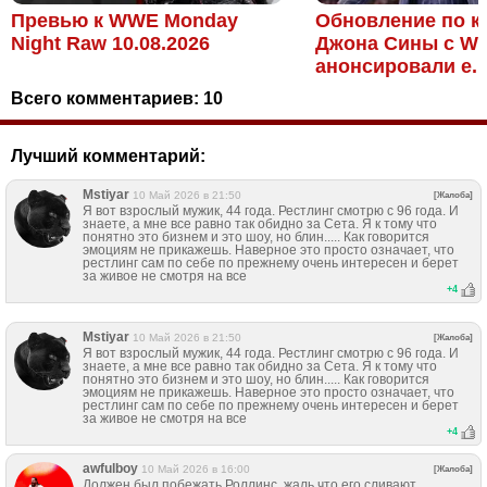
Превью к WWE Monday
Обновление по к
Night Raw 10.08.2026
Джона Сины с W
анонсировали е..
Всего комментариев:
10
Лучший комментарий:
Mstiyar
10 Май 2026 в 21:50
[Жалоба]
Я вот взрослый мужик, 44 года. Рестлинг смотрю с 96 года. И
знаете, а мне все равно так обидно за Сета. Я к тому что
понятно это бизнем и это шоу, но блин..... Как говорится
эмоциям не прикажешь. Наверное это просто означает, что
рестлинг сам по себе по прежнему очень интересен и берет
за живое не смотря на все
+
4
Mstiyar
10 Май 2026 в 21:50
[Жалоба]
Я вот взрослый мужик, 44 года. Рестлинг смотрю с 96 года. И
знаете, а мне все равно так обидно за Сета. Я к тому что
понятно это бизнем и это шоу, но блин..... Как говорится
эмоциям не прикажешь. Наверное это просто означает, что
рестлинг сам по себе по прежнему очень интересен и берет
за живое не смотря на все
+
4
awfulboy
10 Май 2026 в 16:00
[Жалоба]
Должен был побежать Роллинс, жаль что его сливают