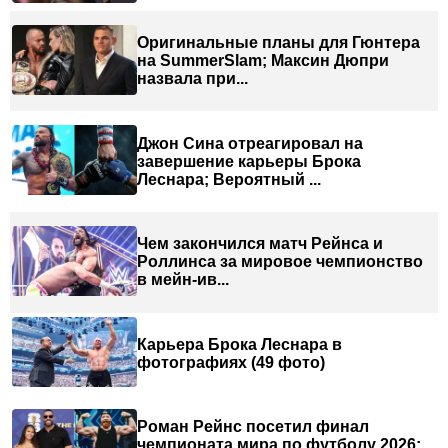
Оригинальные планы для Гюнтера
на SummerSlam; Максин Дюпри
назвала при...
Джон Сина отреагировал на
завершение карьеры Брока
Леснара; Вероятный ...
Чем закончился матч Рейнса и
Роллинса за мировое чемпионство
в мейн-ив...
Карьера Брока Леснара в
фотографиях (49 фото)
Роман Рейнс посетил финал
чемпионата мира по футболу 2026;