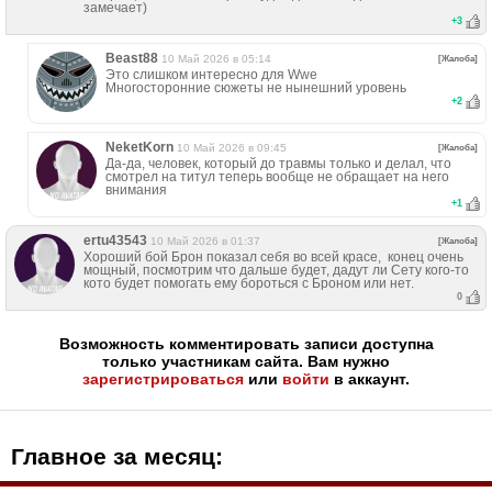
замечает)
+
3
Beast88
10 Май 2026 в 05:14
[Жалоба]
Это слишком интересно для Wwe
Многосторонние сюжеты не нынешний уровень
+
2
NeketKorn
10 Май 2026 в 09:45
[Жалоба]
Да-да, человек, который до травмы только и делал, что
смотрел на титул теперь вообще не обращает на него
внимания
+
1
ertu43543
10 Май 2026 в 01:37
[Жалоба]
Хороший бой Брон показал себя во всей красе, конец очень
мощный, посмотрим что дальше будет, дадут ли Сету кого-то
кото будет помогать ему бороться с Броном или нет.
0
Возможность комментировать записи доступна
только участникам сайта. Вам нужно
зарегистрироваться
или
войти
в аккаунт.
Главное за месяц: