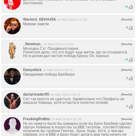
постоянно(
+
2
Warlord_GEHA456
10 Май 2026 в 15:33
[Жалоба]
Мужики зажгли
0
_Newman_
10 Май 2026 в 12:43
[Жалоба]
Молодец Сэт. Продвинул парня.
Понятное дело, что это будут еще матчи, где он отыграется.
Но в целом дал чистую победу Брону. Оч. хорошо
+
2
Danyohick
10 Май 2026 в 09:01
[Жалоба]
Ожидаемая победа Брейкера
0
dartartvader95
10 Май 2026 в 08:10
[Жалоба]
Сет так просто не сдасться. Удивительно что Профиты не
оказали помощи, хотя отчасти и понятно почему
0
FreakingRollins
10 Май 2026 в 02:38
[Жалоба]
Ну по сюжету было бы шикарно если бы Брон Брейкер сделал
гарпун Хейману и пошел бы за ВВЕ титулом , соответственно
получили бы тройник Гюнтер , Брон, Коди. Хотя, о чем мы
говорим, это ж ВВЕ и Брон будет делать вид типа ничего не