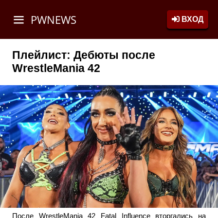
PWNEWS
ВХОД
Плейлист: Дебюты после
WrestleMania 42
После WrestleMania 42 Fatal Influence вторгались на