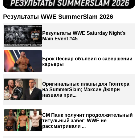
Результаты WWE SummerSlam 2026
Результаты WWE Saturday Night's
Main Event #45
Брок Леснар объявил о завершении
карьеры
Оригинальные планы для Гюнтера
на SummerSlam; Максин Дюпри
назвала при...
СМ Панк получит продолжительный
титульный забег; WWE не
рассматривали ...