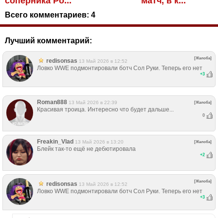
соперника Ро...
матч, в к...
Всего комментариев:
4
Лучший комментарий:
[Жалоба]
redisonsas
13 Май 2026 в 12:52
Ловко WWE подмонтировали ботч Сол Руки. Теперь его нет
+
3
Roman888
13 Май 2026 в 22:39
[Жалоба]
Красивая троица. Интересно что будет дальше...
0
Freakin_Vlad
13 Май 2026 в 13:20
[Жалоба]
Блейк так-то ещё не дебютировала
+
2
[Жалоба]
redisonsas
13 Май 2026 в 12:52
Ловко WWE подмонтировали ботч Сол Руки. Теперь его нет
+
3