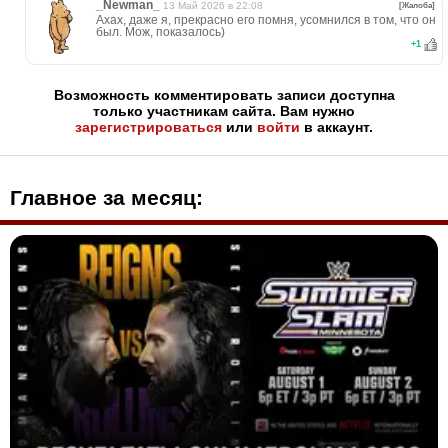
_Newman_
13 Май 2026 в 22:08
[Жалоба]
Ахах, даже я, прекрасно его помня, усомнился в том, что он
был. Мож, показалось)
+
1
Возможность комментировать записи доступна
только участникам сайта. Вам нужно
зарегистрироваться
или
войти
в аккаунт.
Главное за месяц: