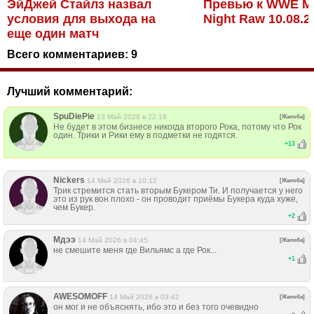
ЭйДжей Стайлз назвал
Превью к WWE M
условия для выхода на
Night Raw 10.08.2
еще один матч
Всего комментариев:
9
Лучший комментарий:
SpuDiePie
13 Май 2026 в 22:18
[Жалоба]
Не будет в этом бизнесе никогда второго Рока, потому что Рок
один. Трики и Рики ему в подметки не годятся.
+
13
Nickers
14 Май 2026 в 10:12
[Жалоба]
Трик стремится стать вторым Букером Ти. И получается у него
это из рук вон плохо - он проводит приёмы Букера куда хуже,
чем Букер.
+
2
Мдээ
14 Май 2026 в 04:45
[Жалоба]
не смешите меня где Вильямс а где Рок...
+
1
AWESOMOFF
14 Май 2026 в 03:42
[Жалоба]
он мог и не объяснять, ибо это и без того очевидно