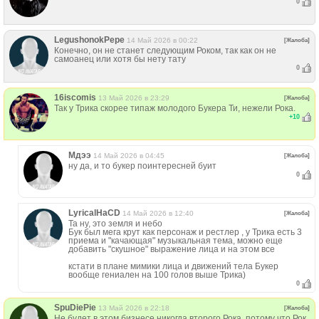
0
LegushonokPepe
14 Май 2026 в 00:22
[Жалоба]
Конечно, он не станет следующим Роком, так как он не
самоанец или хотя бы нету тату
0
16iscomis
13 Май 2026 в 23:29
[Жалоба]
Так у Трика скорее типаж молодого Букера Ти, нежели Рока.
+
10
Мдээ
14 Май 2026 в 04:45
[Жалоба]
ну да, и то букер поинтересней буит
0
LyricalHaCD
14 Май 2026 в 12:40
[Жалоба]
Та ну, это земля и небо
Бук был мега крут как персонаж и рестлер , у Трика есть 3
приема и "качающая" музыкальная тема, можно еще
добавить "скушное" выражение лица и на этом все
кстати в плане мимики лица и движений тела Букер
вообще гениален на 100 голов выше Трика)
0
SpuDiePie
13 Май 2026 в 22:18
[Жалоба]
Не будет в этом бизнесе никогда второго Рока, потому что Рок