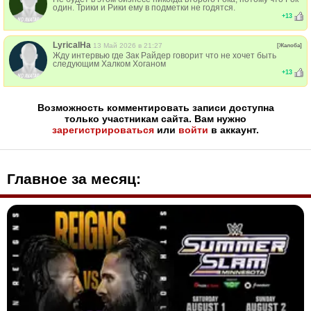
один. Трики и Рики ему в подметки не годятся.
+
13
LyricalHa
13 Май 2026 в 21:27
[Жалоба]
Жду интервью где Зак Райдер говорит что не хочет быть
следующим Халком Хоганом
+
13
Возможность комментировать записи доступна
только участникам сайта. Вам нужно
зарегистрироваться
или
войти
в аккаунт.
Главное за месяц: