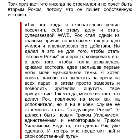
Трик признает, что никогда не стремился и не хочет быть
вторым Роком, потому что он пишет собственную
историю:
«Так вот, когда я окончательно решил
посвятить себя этому делу и стать
суперзвездой WWE, Рок стал одной из
главных причин, по которым я так усердно
учился и анализировал его действия. Но
делал я это не для того, чтобы стать
"вторым Роком" или просто копировать его,
а для того, чтобы толпа взрывалась
криками восторга, едва заслышав первые
ноты моей музыкальной темы. Я хотел
понять, каково это вылетать на арену на
всех парах, а затем просто замереть и
позволить зрителям ощутить твое
присутствие. Так что да, многое из того, что
делал Рок, повлияло на меня как на
исполнителя, но я ни в коем случае не
стремлюсь стать "следующим Роком". Я
должен быть новым Триком Уильямсом,
единственным и неповторимым Триком
Уильямсом. Ведь то, что сделал Рок, уже
сделано. И теперь мне предстоит найти
свой собственный путь»