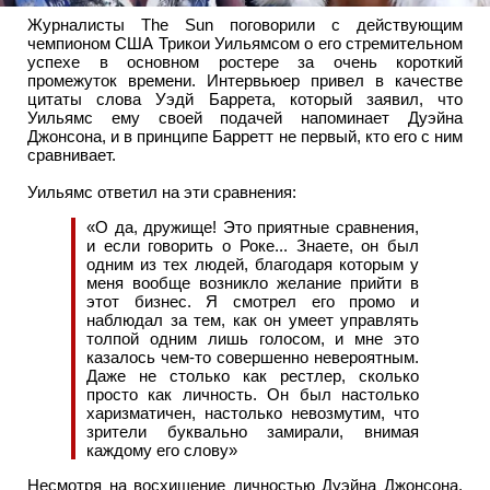
Журналисты The Sun поговорили с действующим
чемпионом США Трикои Уильямсом о его стремительном
успехе в основном ростере за очень короткий
промежуток времени. Интервьюер привел в качестве
цитаты слова Уэдй Баррета, который заявил, что
Уильямс ему своей подачей напоминает Дуэйна
Джонсона, и в принципе Барретт не первый, кто его с ним
сравнивает.
Уильямс ответил на эти сравнения:
«О да, дружище! Это приятные сравнения,
и если говорить о Роке... Знаете, он был
одним из тех людей, благодаря которым у
меня вообще возникло желание прийти в
этот бизнес. Я смотрел его промо и
наблюдал за тем, как он умеет управлять
толпой одним лишь голосом, и мне это
казалось чем-то совершенно невероятным.
Даже не столько как рестлер, сколько
просто как личность. Он был настолько
харизматичен, настолько невозмутим, что
зрители буквально замирали, внимая
каждому его слову»
Несмотря на восхищение личностью Дуэйна Джонсона,