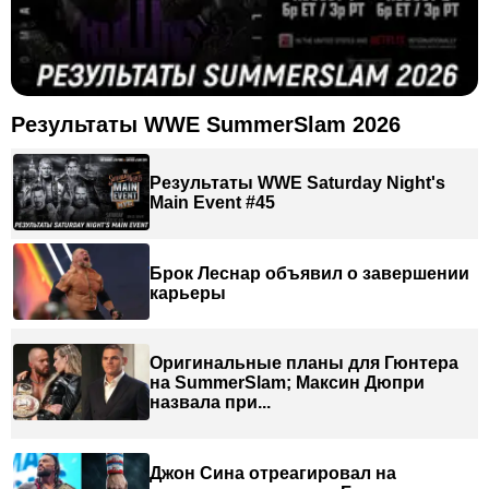
Результаты WWE SummerSlam 2026
Результаты WWE Saturday Night's
Main Event #45
Брок Леснар объявил о завершении
карьеры
Оригинальные планы для Гюнтера
на SummerSlam; Максин Дюпри
назвала при...
Джон Сина отреагировал на