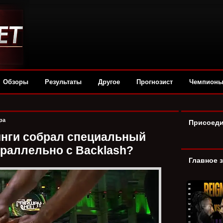
Обзоры
Результаты
Другое
Прогнозист
Чемпион
ра
Присоеди
инги собрал специальный
 параллельно с Backlash?
Главное 