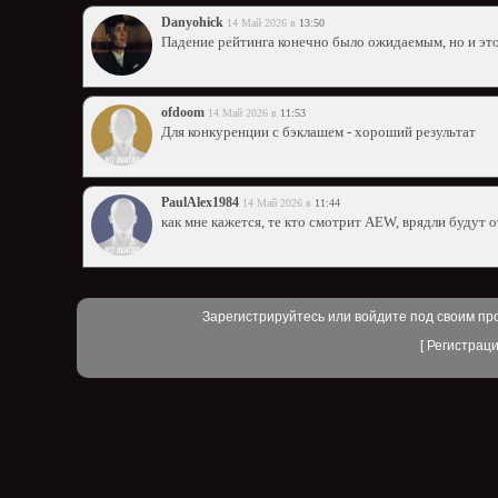
Danyohick
14 Май 2026 в
13:50
Падение рейтинга конечно было ожидаемым, но и это
ofdoom
14 Май 2026 в
11:53
Для конкуренции с бэклашем - хороший результат
PaulAlex1984
14 Май 2026 в
11:44
как мне кажется, те кто смотрит AEW, врядли будут 
Зарегистрируйтесь или войдите под своим пр
[
Регистрац