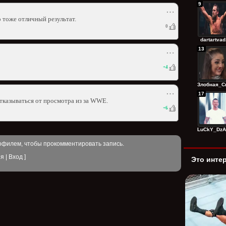
9
⋯
 тоже отличный результат.
0
dartartvad.
13
⋯
+
4
Злобная_Сп
⋯
17
отказываться от просмотра из за WWE.
+
6
LuCkY_DzAg
офилем, чтобы прокомментировать запись.
ия
|
Вход
]
Это инте