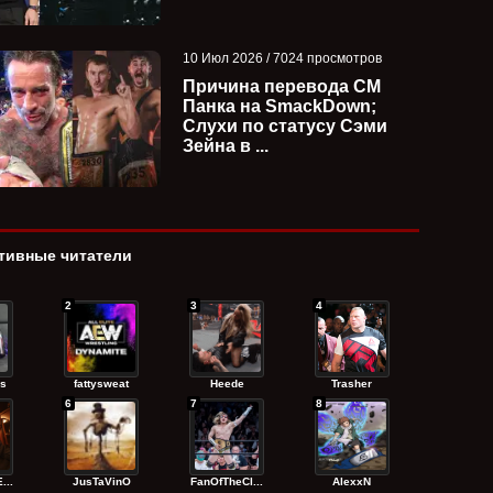
10 Июл 2026 / 7024 просмотров
Причина перевода СМ
Панка на SmackDown;
Слухи по статусу Сэми
Зейна в ...
тивные читатели
2
3
4
s
fattysweat
Heede
Trasher
Джо Гейси рассказал, что WWE
Джон Сина отреа
6
7
8
игнорировали идеи Wyatt
завершение карь
Sicks п...
Леснара; ...
...
JusTaVinO
FanOfTheCl...
AlexxN