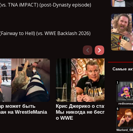
(vs. TNA iMPACT) (post-Dynasty episode)
Fairway to Hell) (vs. WWE Backlash 2026)
Самые ак
1
redisonsa
ар может быть
Крис Джерико о статусе AEW:
5
ан на WrestleMania
Мы никогда не беспокоились
о WWE
Warlord_GE