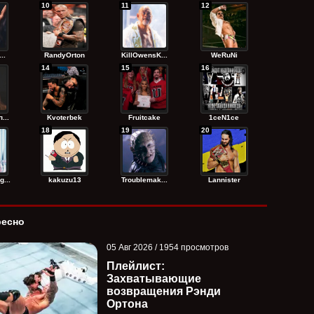
10
11
12
..
RandyОrton
KillOwensK...
WeRuNi
14
15
16
...
Kvoterbek
Fruitcake
1ceN1ce
18
19
20
...
kakuzu13
Troublemak...
Lannister
ресно
05 Авг 2026 / 1954 просмотров
Плейлист:
Захватывающие
возвращения Рэнди
Ортона