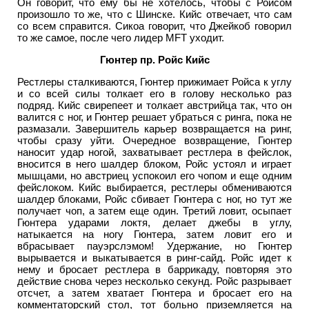
Он говорит, что ему бы не хотелось, чтобы с Ройсом
произошло то же, что с Шинске. Кийс отвечает, что сам
со всем справится. Сикоа говорит, что Джейкоб говорил
то же самое, после чего лидер MFT уходит.
Гюнтер пр. Ройс Кийс
Рестлеры сталкиваются, Гюнтер прижимает Ройса к углу
и со всей силы толкает его в голову несколько раз
подряд. Кийс свирепеет и толкает австрийца так, что он
валится с ног, и Гюнтер решает убраться с ринга, пока не
размазали. Завершитель карьер возвращается на ринг,
чтобы сразу уйти. Очередное возвращение, Гюнтер
наносит удар ногой, захватывает рестлера в фейслок,
вносится в него шалдер блоком, Ройс устоял и играет
мышцами, но австриец успокоил его чопом и еще одним
фейслоком. Кийс выбирается, рестлеры обмениваются
шалдер блоками, Ройс сбивает Гюнтера с ног, но тут же
получает чоп, а затем еще один. Третий ловит, осыпает
Гюнтера ударами локтя, делает джебы в углу,
натыкается на ногу Гюнтера, затем ловит его и
вбрасывает пауэрслэмом! Удержание, но Гюнтер
вырывается и выкатывается в ринг-сайд. Ройс идет к
нему и бросает рестлера в баррикаду, повторяя это
действие снова через несколько секунд. Ройс разрывает
отсчет, а затем хватает Гюнтера и бросает его на
комментаторский стол, тот больно приземляется на