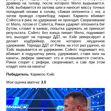
драйвер на голову, после которого Мело вырывается.
Хэйс выбирается из залома шеи и наносит массу точных
попадений ногами в голову, сбивая оппонента с ног, а
затем проводя спрингборд лариат. Кармело вбивает
Сэйнтса в ринг, но удержание не проходит. Сворачивание
от Мело, потом от Сэйнтса, Рикки ударяет оппонента биг
бутом, слэмит в канвас, попытка удержать не приносит
результата. Сэйнтс без конца пинает Мело, поднимает
его, выходит на торнадо ДДТ, но Хэйс реверсирует и
делает кодбрейкер, после которого неудачное
удержание. Торнадо ДДТ от Рикки, на этот раз удачно, но
Хэйс вырывается из удержания. Сэйнтс поднимает его,
вбивает в подушечку ринга, удерживает, ставя ноги на
канаты, рефери замечает это и отказывается считать.
Рикки спорит с рефери, сворачивает, и сам при этом
кладет ноги на канаты!
Победитель
: Кармело Хэйс
Моя оценка матча:
3.5