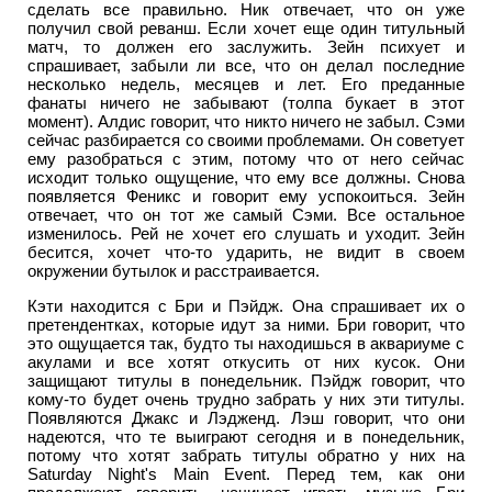
сделать все правильно. Ник отвечает, что он уже
получил свой реванш. Если хочет еще один титульный
матч, то должен его заслужить. Зейн психует и
спрашивает, забыли ли все, что он делал последние
несколько недель, месяцев и лет. Его преданные
фанаты ничего не забывают (толпа букает в этот
момент). Алдис говорит, что никто ничего не забыл. Сэми
сейчас разбирается со своими проблемами. Он советует
ему разобраться с этим, потому что от него сейчас
исходит только ощущение, что ему все должны. Снова
появляется Феникс и говорит ему успокоиться. Зейн
отвечает, что он тот же самый Сэми. Все остальное
изменилось. Рей не хочет его слушать и уходит. Зейн
бесится, хочет что-то ударить, не видит в своем
окружении бутылок и расстраивается.
Кэти находится с Бри и Пэйдж. Она спрашивает их о
претендентках, которые идут за ними. Бри говорит, что
это ощущается так, будто ты находишься в аквариуме с
акулами и все хотят откусить от них кусок. Они
защищают титулы в понедельник. Пэйдж говорит, что
кому-то будет очень трудно забрать у них эти титулы.
Появляются Джакс и Лэдженд. Лэш говорит, что они
надеются, что те выиграют сегодня и в понедельник,
потому что хотят забрать титулы обратно у них на
Saturday Night's Main Event. Перед тем, как они