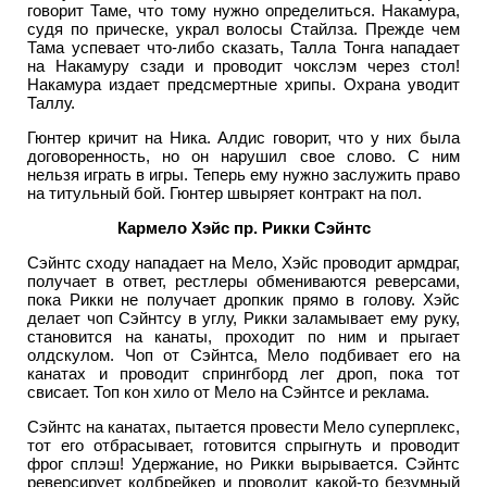
говорит Таме, что тому нужно определиться. Накамура,
судя по прическе, украл волосы Стайлза. Прежде чем
Тама успевает что-либо сказать, Талла Тонга нападает
на Накамуру сзади и проводит чокслэм через стол!
Накамура издает предсмертные хрипы. Охрана уводит
Таллу.
Гюнтер кричит на Ника. Алдис говорит, что у них была
договоренность, но он нарушил свое слово. С ним
нельзя играть в игры. Теперь ему нужно заслужить право
на титульный бой. Гюнтер швыряет контракт на пол.
Кармело Хэйс пр. Рикки Сэйнтс
Сэйнтс сходу нападает на Мело, Хэйс проводит армдраг,
получает в ответ, рестлеры обмениваются реверсами,
пока Рикки не получает дропкик прямо в голову. Хэйс
делает чоп Сэйнтсу в углу, Рикки заламывает ему руку,
становится на канаты, проходит по ним и прыгает
олдскулом. Чоп от Сэйнтса, Мело подбивает его на
канатах и проводит спрингборд лег дроп, пока тот
свисает. Топ кон хило от Мело на Сэйнтсе и реклама.
Сэйнтс на канатах, пытается провести Мело суперплекс,
тот его отбрасывает, готовится спрыгнуть и проводит
фрог сплэш! Удержание, но Рикки вырывается. Сэйнтс
реверсирует кодбрейкер и проводит какой-то безумный