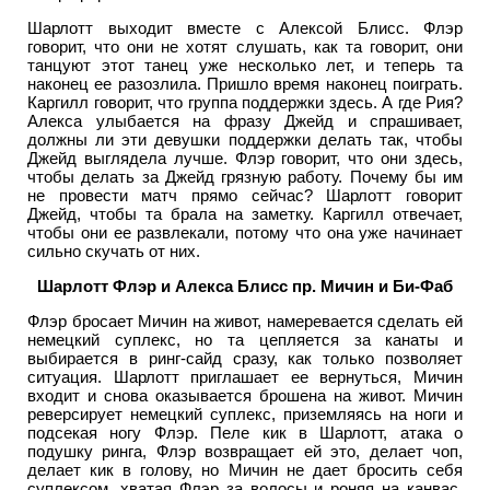
Шарлотт выходит вместе с Алексой Блисс. Флэр
говорит, что они не хотят слушать, как та говорит, они
танцуют этот танец уже несколько лет, и теперь та
наконец ее разозлила. Пришло время наконец поиграть.
Каргилл говорит, что группа поддержки здесь. А где Рия?
Алекса улыбается на фразу Джейд и спрашивает,
должны ли эти девушки поддержки делать так, чтобы
Джейд выглядела лучше. Флэр говорит, что они здесь,
чтобы делать за Джейд грязную работу. Почему бы им
не провести матч прямо сейчас? Шарлотт говорит
Джейд, чтобы та брала на заметку. Каргилл отвечает,
чтобы они ее развлекали, потому что она уже начинает
сильно скучать от них.
Шарлотт Флэр и Алекса Блисс пр. Мичин и Би-Фаб
Флэр бросает Мичин на живот, намеревается сделать ей
немецкий суплекс, но та цепляется за канаты и
выбирается в ринг-сайд сразу, как только позволяет
ситуация. Шарлотт приглашает ее вернуться, Мичин
входит и снова оказывается брошена на живот. Мичин
реверсирует немецкий суплекс, приземляясь на ноги и
подсекая ногу Флэр. Пеле кик в Шарлотт, атака о
подушку ринга, Флэр возвращает ей это, делает чоп,
делает кик в голову, но Мичин не дает бросить себя
суплексом, хватая Флэр за волосы и роняя на канвас.