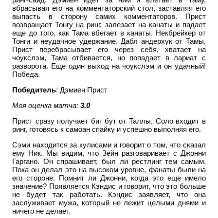
вбрасывая его на комментаторский стол, заставляя его
выпасть в сторону самих комментаторов. Прист
возвращает Тонгу на ринг, залезает на канаты и падает
еще до того, как Тама вбегает в канаты. Некбрейкер от
Тонги и неудачное удержание. Дабл андерхук от Тамы,
Прист перебрасывает его через себя, хватает на
чоукслэм, Тама отбивается, но попадает в лариат с
разворота. Еще один выход на чоукслэм и он удачный!
Победа.
Победитель
: Дэмиен Прист
Моя оценка матча:
3.0
Прист сразу получает биг бут от Таллы, Соло входит в
ринг, готовясь к самоан спайку и успешно выполняя его.
Сэми находится за кулисами и говорит о том, что сказал
ему Ник. Мы видим, что Зейн разговаривает с Джонни
Гаргано. Он спрашивает, был ли рестлинг тем самым.
Пока он делал это на высоком уровне, фанаты были на
его стороне. Помнит ли Джонни, когда это еще имело
значение? Появляется Кэндис и говорит, что это больше
не будет так работать. Кэндис заявляет, что она
заслуживает мужа, который не лежит целыми днями и
ничего не делает.