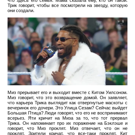
что здесь его семья. Мама сказала ему, кто он такой.
Трик говорит, чтобы все посмотрели на звезду, которую
они создали.
Миз прерывает его и выходит вместе с Китом Уилсоном.
Миз говорит, что это возвращение домой. Он заявляет,
что карьера Трика выглядит как отвергнутые маскоты с
вечеринок его дочери. Это Улица Сезам? Сейчас выйдет
Большая Птица? Люди говорят, что его не воспринимают
всерьез. Яти кричит на Миза за то, что тот прервал
Трика. Он напоминает про их поражение на Бэклэше и
говорит, что Миз проклят. Миз отвечает, что он не
проклят. Зрители кричат, что все-таки проклят. Кит