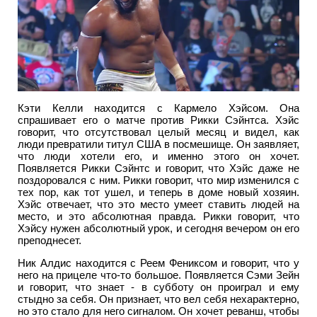
Кэти Келли находится с Кармело Хэйсом. Она
спрашивает его о матче против Рикки Сэйнтса. Хэйс
говорит, что отсутствовал целый месяц и видел, как
люди превратили титул США в посмешище. Он заявляет,
что люди хотели его, и именно этого он хочет.
Появляется Рикки Сэйнтс и говорит, что Хэйс даже не
поздоровался с ним. Рикки говорит, что мир изменился с
тех пор, как тот ушел, и теперь в доме новый хозяин.
Хэйс отвечает, что это место умеет ставить людей на
место, и это абсолютная правда. Рикки говорит, что
Хэйсу нужен абсолютный урок, и сегодня вечером он его
преподнесет.
Ник Алдис находится с Реем Фениксом и говорит, что у
него на прицеле что-то большое. Появляется Сэми Зейн
и говорит, что знает - в субботу он проиграл и ему
стыдно за себя. Он признает, что вел себя нехарактерно,
но это стало для него сигналом. Он хочет реванш, чтобы