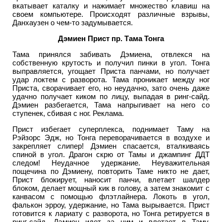
вкатывает каталку и нажимает множество клавиш на
своем компьютере. Происходят различные взрывы,
Данхаузен о чем-то задумывается.
Дэмиен Прист пр. Тама Тонга
Тама принялся забивать Дэмиена, отвлекся на
собственную крутость и получил пинки в угол. Тонга
выправляется, угощает Приста панчами, но получает
удар локтем с разворота. Тама проникает между ног
Приста, сворачивает его, но неудачно, зато очень даже
удачно получает киком по лицу, выпадая в ринг-сайд.
Дэмиен разбегается, Тама напрыгивает на него со
ступенек, сбивая с ног. Реклама.
Прист избегает суперплекса, поднимает Таму на
Рэйзорс Эдж, но Тонга переворачивается в воздухе и
закрепляет слипер! Дэмиен спасается, вталкиваясь
спиной в угол. Драгон скрю от Тамы и джампинг ДДТ
следом! Неудачное удержание. Неуважительная
пощечина по Дэмиену, повторить Таме никто не дает,
Прист блокирует, наносит панчи, влетает шалдер
блоком, делает мощный кик в голову, а затем знакомит с
канвасом с помощью флэтлайнера. Локоть в угол,
фалькон эрроу, удержание, но Тама вырывается. Прист
готовится к лариату с разворота, но Тонга ретируется в
ринг-сайд. Дэмиен идет за ним и влетает в Таму,