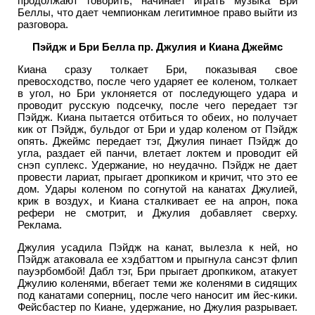
продолжают говорить, начинает играть музыка Бри
Беллы, что дает чемпионкам легитимное право выйти из
разговора.
Пэйдж и Бри Белла пр. Джулия и Киана Джеймс
Киана сразу толкает Бри, показывая свое
превосходство, после чего ударяет ее коленом, толкает
в угол, но Бри уклоняется от последующего удара и
проводит русскую подсечку, после чего передает тэг
Пэйдж. Киана пытается отбиться то обеих, но получает
кик от Пэйдж, бульдог от Бри и удар коленом от Пэйдж
опять. Джеймс передает тэг, Джулия пинает Пэйдж до
угла, раздает ей панчи, влетает локтем и проводит ей
снэп суплекс. Удержание, но неудачно. Пэйдж не дает
провести лариат, прыгает дропкиком и кричит, что это ее
дом. Удары коленом по согнутой на канатах Джулией,
крик в воздух, и Киана сталкивает ее на апрон, пока
рефери не смотрит, и Джулия добавляет сверху.
Реклама.
Джулия усадила Пэйдж на канат, вылезла к ней, но
Пэйдж атаковала ее хэдбаттом и прыгнула сансэт флип
пауэрбомбой! Дабл тэг, Бри прыгает дропкиком, атакует
Джулию коленями, вбегает теми же коленями в сидящих
под канатами соперниц, после чего наносит им йес-кики.
Фейсбастер по Киане, удержание, но Джулия разрывает.