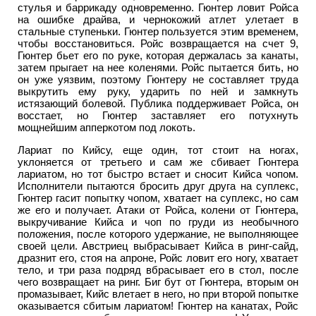
стулья и баррикаду одновременно. Гюнтер ловит Ройса
на ошибке драйва, и чернокожий атлет улетает в
стальные ступеньки. Гюнтер пользуется этим временем,
чтобы восстановиться. Ройс возвращается на счет 9,
Гюнтер бьет его по руке, которая держалась за канаты,
затем прыгает на нее коленями. Ройс пытается бить, но
он уже уязвим, поэтому Гюнтеру не составляет труда
выкрутить ему руку, ударить по ней и замкнуть
истязающий болевой. Публика поддерживает Ройса, он
восстает, но Гюнтер заставляет его потухнуть
мощнейшим апперкотом под локоть.
Лариат по Кийсу, еще один, тот стоит на ногах,
уклоняется от третьего и сам же сбивает Гюнтера
лариатом, но тот быстро встает и сносит Кийса чопом.
Исполнители пытаются бросить друг друга на суплекс,
Гюнтер гасит попытку чопом, хватает на суплекс, но сам
же его и получает. Атаки от Ройса, колени от Гюнтера,
выкручивание Кийса и чоп по груди из необычного
положения, после которого удержание, не выполняющее
своей цели. Австриец выбрасывает Кийса в ринг-сайд,
дразнит его, стоя на апроне, Ройс ловит его ногу, хватает
тело, и три раза подряд вбрасывает его в стол, после
чего возвращает на ринг. Биг бут от Гюнтера, вторым он
промазывает, Кийс влетает в него, но при второй попытке
оказывается сбитым лариатом! Гюнтер на канатах, Ройс