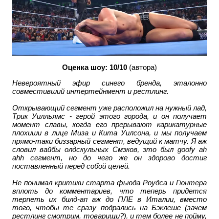
Оценка шоу: 10/10
(автора)
Невероятный эфир синего бренда, эталонно
совместивший интертейнмент и рестлинг.
Открывающий сегмент уже расположил на нужный лад,
Трик Уилльямс - герой этого города, и он получает
момент славы, когда его прерывают карикатурные
плохиши в лице Миза и Кита Уилсона, и мы получаем
прямо-таки биззарный сегмент, ведущий к матчу. Я аж
словил вайбы олдскульных Смэков, это был goofy ah
ahh сегмент, но до чего же он здорово достиг
поставленный перед собой целей.
Не понимал критики старта фьюда Роудса и Гюнтера
вплоть до комментариев, что теперь придется
терпеть их билд-ап аж до ПЛЕ в Италии, вместо
того, чтобы те сразу подрались на Бэклеше (зачем
рестлинг смотрим, товарищи?), и тем более не пойму,