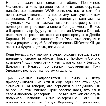
Неделю назад мы оплакали гибель Пряничного
Человечка, и хоть трагедия все еще в наших сердцах,
давайте же позволим WWE развлечь нас и хотя бы
попытаемся отвлечься на программу, которую они нам
заготовили. Гюнтер и Роудс подпишут контракт на
титульный матч, в рамках которого австриец станет
полноценным участником синего бренда. Алекса Блисс
и Шарлотт Флэр будут драться против Мичин и Би-Фаб,
параллельно развивая свою историю вражды с Джейд
Каргилл. И, самое главное, Трик Уилльямс сегодня в
своем родном городе! За обзором снова KillOwensKill, да
что ж ты будешь делать, начинаем!
Коди Роудс, с контрактом в руках, отходит все дальше и
дальше от своего автобуса, Прист с Труфом и Соло с
компанией идут навстречу к матчу, ровно как и Блисс с
Шарлотт и Каргилл со своими подопечными, Трик
Уилльямс позирует на пустом стадионе.
Трик Уильямс направляется к рингу, к нему
присоединяются Лил Яти и еще один пернатый друг.
Чемпион США говорит, что вернулся в Колумбию. Он
вырос на этих улицах. Трик рассказывает, что ел в
своем любимом ресторане. Он объясняет, как его обувь
получила название "Лимонно-перечные шаги". Он
говорит, что играл за Южную Каролину. Он упоминает,