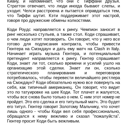
Киану, и напоминает, что они с Тиффани друзья.
Страттон отвечает, что люди иногда бывают слепы, и
уходит. Челси расстроена и пытается оправдаться тем,
что Тиффи шутит. Кэти поддерживает этот настрой,
говоря про дружеские обмены колкостями.
Коди Роудс направляется к рингу. Чемпион заносит в
ринг несколько стульев, а также стол. Коди спрашивает,
о чем люди хотят поговорить. Он говорит, что у него все
готово для подписания контракта, чтобы привести
Гюнтера на Смэкдаун и дать ему матч на Clash in Italy.
Начинает играть музыка Гюнтера, и потенциальный
претендент направляется к рингу. Гюнтер спрашивает
Коди, знает ли тот, сколько времени и усилий ушло на
организацию этой сделки. Знает ли он, сколько
стратегического планирования и переговоров
потребовалось, чтобы перевести величайшего рестлера
на Смэкдаун? Коди обязательно нужно все повернуть на
себя, как типичный американец. Он говорит, что видит
это по татуировке на шее Коди. Тот плачет и жалуется,
чтобы все снова было только о нем. С ним этот номер не
пройдет. Это его сделка и его титульный матч. Это будет
его титул. Гюнтер говорит Золотому Мальчику, что хочет
лишь одного - чтобы Коди вел себя профессионально,
обращался к нему вежливо и сказал "пожалуйста".
Гюнтер просит Коди быть вежливым.