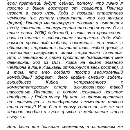
если претензии будут сейчас, потому что лично я
просто в диком восторге от сегмента. Гюнтер
играет в свою игру, Коди в позиции страстного
чемпиона (не устану напоминать, что его лучшая
форма), Гюнтер манипулирует словами и пытается
сходу завоевать преимущество топ-парня хотя бы в
плане своих 200IQ-действий, и пока это происходит,
пока он тянет с подписанием контракта, Ройс Кийс
ломает привычный шаблон, напоминая, что люди, в
общем-то, стремятся получить шанс любой ценой, и
полностью разрушает этим стратегию Гюнтера.
Это и гениально в своей простоте (напоминает мне
давнишний ход из DDT, когда на вызов главного
чемпиона в лице Ишикавы откликнулся весь ростер), и
в том, что это создало просто великолепный
комедийный эффект, было крайне смешно видеть
вышедшего Кийса, устремленного к
комментаторскому столу, шокированного такой
наглостью Гюнтера, а потом несколько попыток
отобрать у Ройса ручку. Ну что за наплыв креатива
на привыкшую к стандартным сегментам такого
типа голову? Я не был к этому готов, но как же они
здорово продали и кусок фьюда, и мейн-ивент этого
выпуска.
Это были все большие сегменты, в остальном же