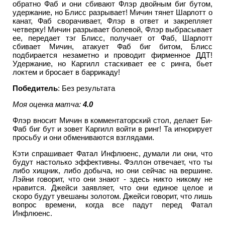
обратно Фаб и они сбивают Флэр двойным биг бутом,
удержание, но Блисс разрывает! Мичин тянет Шарлотт о
канат, Фаб сворачивает, Флэр в ответ и закрепляет
четверку! Мичин разрывает болевой, Флэр выбрасывает
ее, передает тэг Блисс, получает от Фаб, Шарлотт
сбивает Мичин, атакует Фаб биг битом, Блисс
подбирается незаметно и проводит фирменное ДДТ!
Удержание, но Каргилл стаскивает ее с ринга, бьет
локтем и бросает в баррикаду!
Победитель
: Без результата
Моя оценка матча:
4.0
Флэр вносит Мичин в комментаторский стол, делает Би-
Фаб биг бут и зовет Каргилл войти в ринг! Та игнорирует
просьбу и они обмениваются взглядами.
Кэти спрашивает Фатал Инфлюенс, думали ли они, что
будут настолько эффективны. Фэллон отвечает, что ты
либо хищник, либо добыча, но они сейчас на вершине.
Лэйни говорит, что они знают - здесь никто никому не
нравится. Джейси заявляет, что они единое целое и
скоро будут увешаны золотом. Джейси говорит, что лишь
вопрос времени, когда все падут перед Фатал
Инфлюенс.