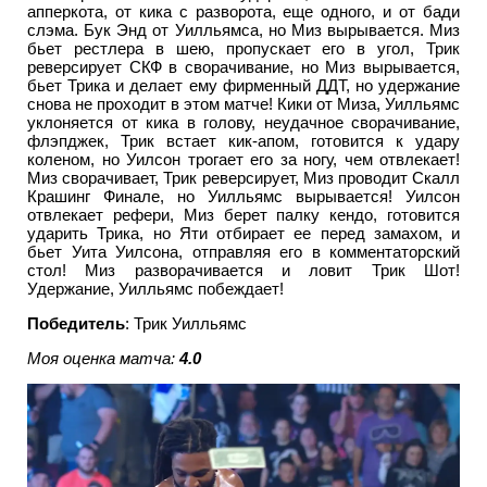
апперкота, от кика с разворота, еще одного, и от бади
слэма. Бук Энд от Уилльямса, но Миз вырывается. Миз
бьет рестлера в шею, пропускает его в угол, Трик
реверсирует СКФ в сворачивание, но Миз вырывается,
бьет Трика и делает ему фирменный ДДТ, но удержание
снова не проходит в этом матче! Кики от Миза, Уилльямс
уклоняется от кика в голову, неудачное сворачивание,
флэпджек, Трик встает кик-апом, готовится к удару
коленом, но Уилсон трогает его за ногу, чем отвлекает!
Миз сворачивает, Трик реверсирует, Миз проводит Скалл
Крашинг Финале, но Уилльямс вырывается! Уилсон
отвлекает рефери, Миз берет палку кендо, готовится
ударить Трика, но Яти отбирает ее перед замахом, и
бьет Уита Уилсона, отправляя его в комментаторский
стол! Миз разворачивается и ловит Трик Шот!
Удержание, Уилльямс побеждает!
Победитель
: Трик Уилльямс
Моя оценка матча:
4.0