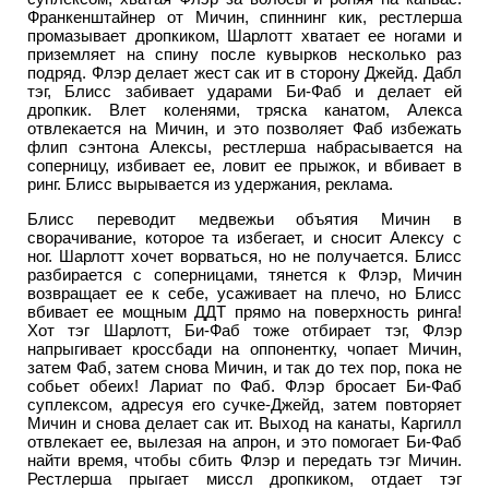
Франкенштайнер от Мичин, спиннинг кик, рестлерша
промазывает дропкиком, Шарлотт хватает ее ногами и
приземляет на спину после кувырков несколько раз
подряд. Флэр делает жест сак ит в сторону Джейд. Дабл
тэг, Блисс забивает ударами Би-Фаб и делает ей
дропкик. Влет коленями, тряска канатом, Алекса
отвлекается на Мичин, и это позволяет Фаб избежать
флип сэнтона Алексы, рестлерша набрасывается на
соперницу, избивает ее, ловит ее прыжок, и вбивает в
ринг. Блисс вырывается из удержания, реклама.
Блисс переводит медвежьи объятия Мичин в
сворачивание, которое та избегает, и сносит Алексу с
ног. Шарлотт хочет ворваться, но не получается. Блисс
разбирается с соперницами, тянется к Флэр, Мичин
возвращает ее к себе, усаживает на плечо, но Блисс
вбивает ее мощным ДДТ прямо на поверхность ринга!
Хот тэг Шарлотт, Би-Фаб тоже отбирает тэг, Флэр
напрыгивает кроссбади на оппонентку, чопает Мичин,
затем Фаб, затем снова Мичин, и так до тех пор, пока не
собьет обеих! Лариат по Фаб. Флэр бросает Би-Фаб
суплексом, адресуя его сучке-Джейд, затем повторяет
Мичин и снова делает сак ит. Выход на канаты, Каргилл
отвлекает ее, вылезая на апрон, и это помогает Би-Фаб
найти время, чтобы сбить Флэр и передать тэг Мичин.
Рестлерша прыгает миссл дропкиком, отдает тэг