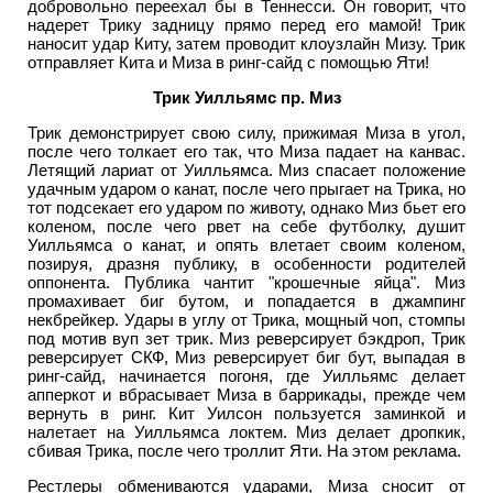
добровольно переехал бы в Теннесси. Он говорит, что
надерет Трику задницу прямо перед его мамой! Трик
наносит удар Киту, затем проводит клоузлайн Мизу. Трик
отправляет Кита и Миза в ринг-сайд с помощью Яти!
Трик Уилльямс пр. Миз
Трик демонстрирует свою силу, прижимая Миза в угол,
после чего толкает его так, что Миза падает на канвас.
Летящий лариат от Уилльямса. Миз спасает положение
удачным ударом о канат, после чего прыгает на Трика, но
тот подсекает его ударом по животу, однако Миз бьет его
коленом, после чего рвет на себе футболку, душит
Уилльямса о канат, и опять влетает своим коленом,
позируя, дразня публику, в особенности родителей
оппонента. Публика чантит "крошечные яйца". Миз
промахивает биг бутом, и попадается в джампинг
некбрейкер. Удары в углу от Трика, мощный чоп, стомпы
под мотив вуп зет трик. Миз реверсирует бэкдроп, Трик
реверсирует СКФ, Миз реверсирует биг бут, выпадая в
ринг-сайд, начинается погоня, где Уилльямс делает
апперкот и вбрасывает Миза в баррикады, прежде чем
вернуть в ринг. Кит Уилсон пользуется заминкой и
налетает на Уилльямса локтем. Миз делает дропкик,
сбивая Трика, после чего троллит Яти. На этом реклама.
Рестлеры обмениваются ударами, Миза сносит от