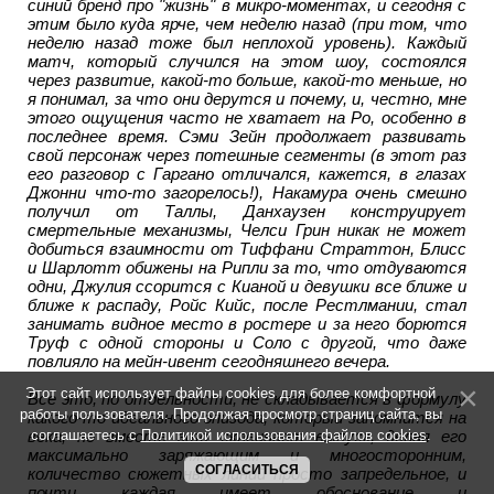
синий бренд про "жизнь" в микро-моментах, и сегодня с
этим было куда ярче, чем неделю назад (при том, что
неделю назад тоже был неплохой уровень). Каждый
матч, который случился на этом шоу, состоялся
через развитие, какой-то больше, какой-то меньше, но
я понимал, за что они дерутся и почему, и, честно, мне
этого ощущения часто не хватает на Ро, особенно в
последнее время. Сэми Зейн продолжает развивать
свой персонаж через потешные сегменты (в этот раз
его разговор с Гаргано отличался, кажется, в глазах
Джонни что-то загорелось!), Накамура очень смешно
получил от Таллы, Данхаузен конструирует
смертельные механизмы, Челси Грин никак не может
добиться взаимности от Тиффани Страттон, Блисс
и Шарлотт обижены на Рипли за то, что отдуваются
одни, Джулия ссорится с Кианой и девушки все ближе и
ближе к распаду, Ройс Кийс, после Рестлмании, стал
занимать видное место в ростере и за него борются
Труф с одной стороны и Соло с другой, что даже
повлияло на мейн-ивент сегодняшнего вечера.
Этот сайт использует файлы cookies для более комфортной
Все это, по отдельности, не складывается в формулу
работы пользователя. Продолжая просмотр страниц сайта, вы
какого-то идеального эпизода, который запомнится на
века, но вместе это склеивает выпуск, делая его
соглашаетесь с
Политикой использования файлов cookies
.
максимально заряжающим и многосторонним,
СОГЛАСИТЬСЯ
количество сюжетных линий просто запредельное, и
почти каждая имеет обоснование и