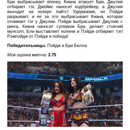
Бри выбрасывает японку, Киана атакует Бри, Джулия
отбирает тэг, Джеймс наносит кодбрейкер, а Джулия
выходит на нозерн лайтс! Удержание, но Пэйдж
разрывает, и ее за это выбрасывает Киана, которая
отнимает тэг у Джулии. Пэйдж выбрасывает Джулию с
ринга, Киана наносит суперкик Бри, делает стоячий
мунсолт, Бли выставляет колени и Пэйдж отбирает тэг!
Рэмпэйдж от Пэйдж и победа!
Победительницы
: Пэйдж и Бри Белла
Моя оценка матча:
3.75