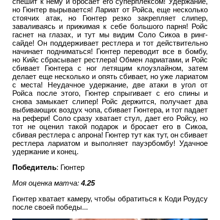
спешит к нему и бросает его суперплексом! Удержание,
но Гюнтер вырывается! Лариат от Ройса, еще несколько
стоячих атак, но Гюнтер резко закрепляет слипер,
заваливаясь и прижимая к себе большого парня! Ройс
гаснет на глазах, и тут мы видим Соло Сикоа в ринг-
сайде! Он поддерживает рестлера и тот действительно
начинает подниматься! Гюнтер переводит все в бомбу,
но Кийс сбрасывает рестлера! Обмен лариатами, и Ройс
сбивает Гюнтера с ног летящим клоузлайном, затем
делает еще несколько и опять сбивает, но уже лариатом
с места! Неудачное удержание, две атаки в угол от
Ройса после этого, Гюнтер спрыгивает с его спины и
снова замыкает слипер! Ройс держится, получает два
выбивающих воздух чопа, сбивает Гюнтера, и тот падает
на рефери! Соло сразу хватает стул, дает его Ройсу, но
тот не оценил такой подарок и бросает его в Сикоа,
сбивая рестлера с апрона! Гюнтер тут как тут, он сбивает
рестлера лариатом и выполняет пауэрбомбу! Удачное
удержание и конец.
Победитель
: Гюнтер
Моя оценка матча:
4.25
Гюнтер хватает камеру, чтобы обратиться к Коди Роудсу
после своей победы...