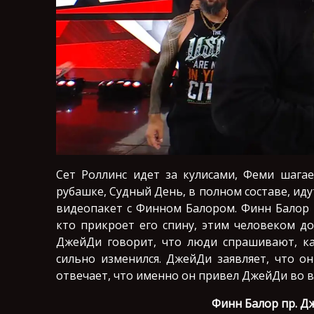
Сет Роллинс идет за кулисами, Феми шага
рубашке, Судный День, в полном составе, иду
видеопакет с Финном Балором. Финн Балор г
кто прикроет его спину, этим человеком д
ДжейДи говорит, что люди спрашивают, ка
сильно изменился. ДжейДи заявляет, что о
отвечает, что именно он привел ДжейДи во все
Финн Балор пр. 