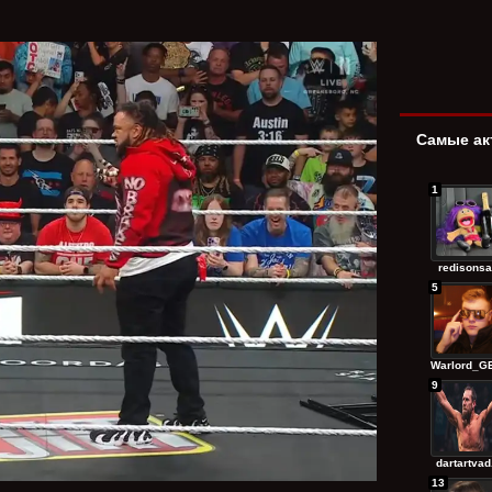
Самые ак
1
redisonsa
5
Warlord_GE
9
dartartvad.
13