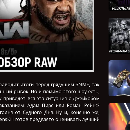
подводит итоги перед грядущим SNME, так
ьный рывок. Но и помимо этого шоу есть,
му приведет вся эта ситуация с Джейкобом
аказанием: Адам Пирс или Роман Рейнс?
одня от Судного Дня. Ну и, конечно же,
ensKill готов предвзято оценивать лучший