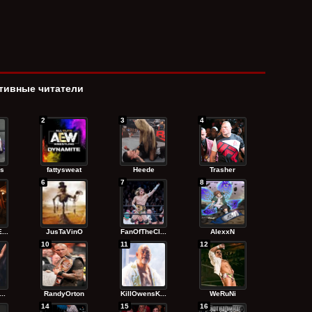
тивные читатели
2
3
4
s
fattysweat
Heede
Trasher
6
7
8
...
JusTaVinO
FanOfTheCl...
AlexxN
10
11
12
..
RandyОrton
KillOwensK...
WeRuNi
14
15
16