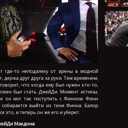
ет где-то неподалеку от арены в модной
т, держа друг друга за руки. Тем временем,
оворит, что когда ему был нужен кто-то,
олжен был стать ДжейДи. Момент истины.
к он мог так поступить с Финном. Финн
н собирается выйти из тени Финна. Балор
 это, и теперь он же его и уберет.
ДжейДи Макдона