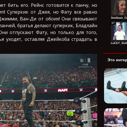
т бить его. Рейнс готовится к панчу, но
ип! Суперкик от Джея, но Фату все равно
 Джимми, Ван-Ди от обоих! Они связывают
Злобная_Сп
17
панчей, братья делают суперкик, Бладлайн
ни отпускают Фату, но только для того,
ья уходят, оставляя Джейкоба страдать в
LuCkY_DzAg
Это инте