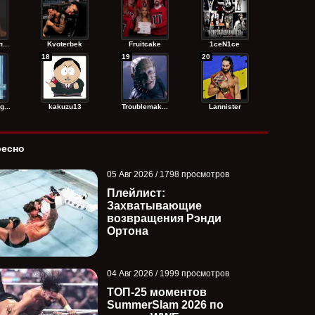
...
Kvoterbek
Fruitcake
1ceN1ce
18
19
20
...
kakuzu13
Troublemak...
Lannister
ресно
05 Авг 2026 / 1798 просмотров
Плейлист:
Захватывающие
возвращения Рэнди
Ортона
04 Авг 2026 / 1999 просмотров
ТОП-25 моментов
SummerSlam 2026 по