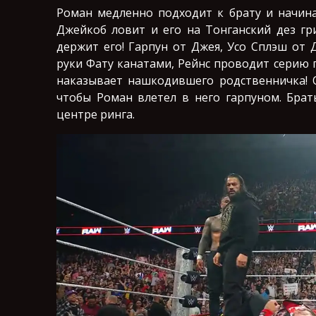
Роман медленно подходит к брату и начинае
Джейкоб ловит и его на Тонганский дез гр
держит его! Гарпун от Джея, Усо Сплэш от
руки Фату канатами, Рейнс проводит серию 
наказывает нашкодившего родственничка! О
чтобы Роман влетел в него гарпуном. Брат
центре ринга.