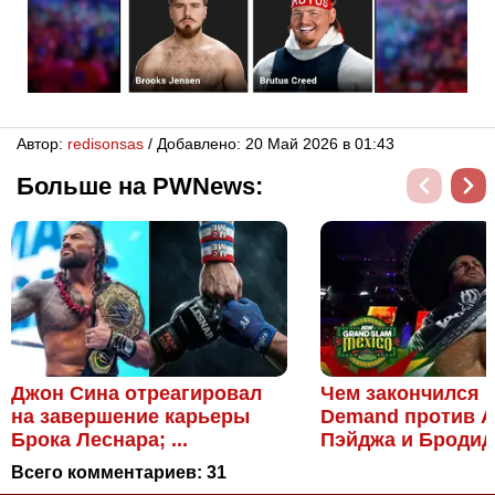
Автор:
redisonsas
/ Добавлено: 20 Май 2026 в 01:43
Больше на PWNews:
Джон Сина отреагировал
Чем закончился 
на завершение карьеры
Demand против 
Брока Леснара; ...
Пэйджа и Бродидо 
Всего комментариев:
31