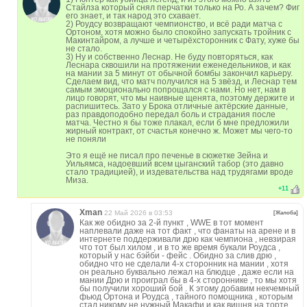
Стайлза который снял перчатки только на Ро. А зачем? Фиг
его знает, и так народ это схавает.
2) Роудсу возвращают чемпионство, и всё ради матча с
Ортоном, хотя можно было спокойно запускать тройник с
Макинтайром, а лучше и четырёхсторонник с Фату, хуже бы
не стало.
3) Ну и собственно Леснар. Не буду повторяться, как
Леснара сквошили на протяжении еженедельников, и как
на мании за 5 минут от обычной бомбы закончил карьеру.
Сделаем вид, что матч получился на 5 звёзд, и Леснар тем
самым эмоционально попрощался с нами. Но нет, нам в
лицо говорят, что мы наивные щенята, поэтому держите и
распишитесь. Зато у Брока отличные актёрские данные,
раз правдоподобно передал боль и страдания после
матча. Честно я бы тоже плакал, если б мне предложили
жирный контракт, от счастья конечно ж. Может мы чего-то
не поняли
Это я ещё не писал про печенье в сюжетке Зейна и
Уильямса, надоевший всем цыганский табор (это давно
стало традицией), и издевательства над трудягами вроде
Миза.
+
11
Xman
22 Май 2026 в 03:53
[Жалоба]
Как же обидно за 2-й пункт , WWE в тот момент
наплевали даже на тот факт , что фанаты на арене и в
интернете поддерживали дрю как чемпиона , невзирая
что тот был хилом , и в то же время букали Роудса ,
который у нас бэйби - фейс . Обидно за слив дрю ,
обидно что не сделали 4-х сторонник на мании , хотя
он реально буквально лежал на блюдце , даже если на
мании Дрю и проиграл бы в 4-х стороннике , то мы хотя
бы получили хороший бой . К этому добавим некчемный
фьюд Ортона и Роудса , тайного помощника , которым
стал никому не нужный Макафи и как вишня на торте