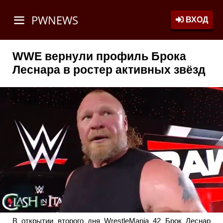
PWNEWS
ВХОД
WWE вернули профиль Брока
Леснара в ростер активных звёзд
В открытии второго дня WrestleMania 42 Брок Леснар