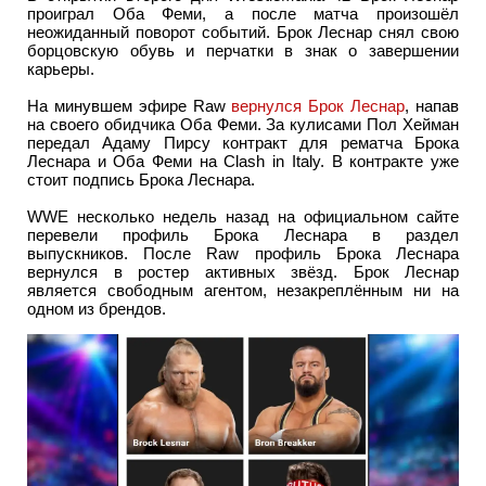
проиграл Оба Феми, а после матча произошёл
неожиданный поворот событий. Брок Леснар снял свою
борцовскую обувь и перчатки в знак о завершении
карьеры.
На минувшем эфире Raw
вернулся Брок Леснар
, напав
на своего обидчика Оба Феми. За кулисами Пол Хейман
передал Адаму Пирсу контракт для рематча Брока
Леснара и Оба Феми на Clash in Italy. В контракте уже
стоит подпись Брока Леснара.
WWE несколько недель назад на официальном сайте
перевели профиль Брока Леснара в раздел
выпускников. После Raw профиль Брока Леснара
вернулся в ростер активных звёзд. Брок Леснар
является свободным агентом, незакреплённым ни на
одном из брендов.