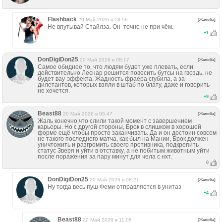
Flashback
20 Май 2026 в 18:56
[Жалоба]
Не впутывай Стайлза. Он точно не при чём.
+
1
DonDigiDon25
20 Май 2026 в 08:17
[Жалоба]
Самое обидное то, что людям будет уже плевать, если
действительно Леснар решится повесить бутсы на гвоздь, не
будет вау-эффекта. Жадность фраера сгубила, а за
дилетантов, которых взяли в штаб по блату, даже и говорить
не хочется.
+
9
Beast88
20 Май 2026 в 05:47
[Жалоба]
Жаль конечно,что слили такой момент с завершением
карьеры. Но с другой стороны, Брок в слишком в хорошей
форме ещё чтобы просто заканчивать. Да и он достоин совсем
не такого последнего матча, как был на Мании, Брок должен
уничтожить и разгромить своего противника, подкрепить
статус Зверя и уйти в отставку, а не побитым животным уйти
после поражения за пару минут для чела с нхт.
0
DonDigiDon25
20 Май 2026 в 08:21
[Жалоба]
Ну тогда весь пуш Феми отправляется в унитаз
+
4
Beast88
20 Май 2026 в 11:08
[Жалоба]