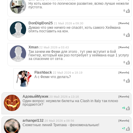
Ну хоть какое-то логическое развитие, всяко лучше нежели
пустота.
0
DonDigiDon25
21 Май 2026 в 09:30
[Жалоба]
Думаю что уже ничего не спасёт, хоть самого Хеймана
опять поставить на кон.
0
Xman
22 Май 2026 в 03:43
[Жалоба]
Так зачем им Феми для этого , тут уже вступит в бой
Гюнтер, который как раз потребует у хеймана еще 1 услугу
за спасение от сета .
0
Flashback
22 Май 2026 в 18:19
[Жалоба]
А с Феми что делать?
0
АдовыйМужик
20 Май 2026 в 13:16
[Жалоба]
Один вопрос: неужели билеты на Clash in Italy так плохо
продаются?
+
5
arhangel132
20 Май 2026 в 08:56
[Жалоба]
Сюжетные линий Трипака - феноменальные!
+
7