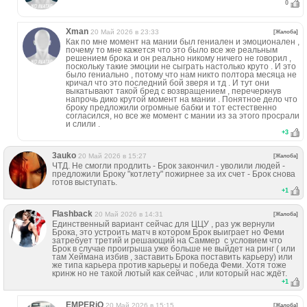
0
Xman
20 Май 2026 в 23:33
[Жалоба]
Как по мне момент на мании был гениален и эмоционален ,
почему то мне кажется что это было все же реальным
решением брока и он реально никому ничего не говорил ,
поскольку такие эмоции не сыграть настолько круто . И это
было гениально , потому что нам никто полтора месяца не
кричал что это последний бой зверя и тд . И тут они
выкатывают такой бред с возвращением , перечеркнув
напрочь дико крутой момент на мании . Понятное дело что
броку предложили огромные бабки и тот естественно
согласился, но все же момент с мании из за этого просрали
и слили .
+
3
3auko
20 Май 2026 в 15:27
[Жалоба]
ЧТД. Не смогли продлить - Брок закончил - уволили людей -
предложили Броку "котлету" пожирнее за их счет - Брок снова
готов выступать.
+
1
Flashback
20 Май 2026 в 14:31
[Жалоба]
Единственный вариант сейчас для ЦЦУ , раз уж вернули
Брока, это устроить матч в котором Брок выиграет но Феми
затребует третий и решающий на Саммер с условием что
Брок в случае проигрыша уже больше не выйдет на ринг ( или
там Хеймана избив , заставить Брока поставить карьеру) или
же типа карьера против карьеры и победа Феми. Хотя тоже
кринж но не такой лютый как сейчас , или который нас ждёт.
+
1
EMPERiO
20 Май 2026 в 15:15
[Жалоба]