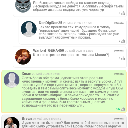
Его быстрая,чистая победа на главном шоу над
Леснаром никуда не денется. А сливать Леснара таким
образом два раза подряд это уже чересчур
0
DonDigiDon25
20 Май 2026 в 15:59
[Жалоба]
Так это проблема тех, кому пришла в голову
"гениальная" идея насчёт будущего Феми, сами
себя закопали, что при любых раскладах это уже
выглядит как сюжетный провал.
0
Warlord_GEHA456
20 Май 2026 в 13:03
[Жалоба]
Кто-то сотрет из истории тот матч на Мании?)
0
Xman
20 Май 2026 в 05:08
[Жалоба]
Слить брока обе феми , сделать из этого реально
качественный момент , и сейчас взять и вернуть Брока . И тут
просто тупой и еще тупее момент , первое : вернулся что бы
победить и тем самым слить весь момент с уходом и пуш Обы
в унитаз , или же прийти снова слиться , тем самым унизив
брока и оставить вопрос ,, а зачем приходил то ‘’ . Я считаю
завершение карьеры у брока было хорошее и момент с
хейманом и фанатами был трогательным , но этим
возвращением это всё перечеркнули .
+
32
Bryan
20 Май 2026 в 04:41
[Жалоба]
И для чего это было все? Для рематча? И если он выиграет то
для чего было устраивать слив Брока чтобы потом в обратку