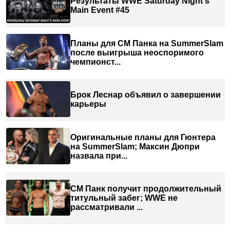
Результаты WWE Saturday Night's
Main Event #45
Планы для СМ Панка на SummerSlam
после выигрыша неоспоримого
чемпионст...
Брок Леснар объявил о завершении
карьеры
Оригинальные планы для Гюнтера
на SummerSlam; Максин Дюпри
назвала при...
СМ Панк получит продолжительный
титульный забег; WWE не
рассматривали ...