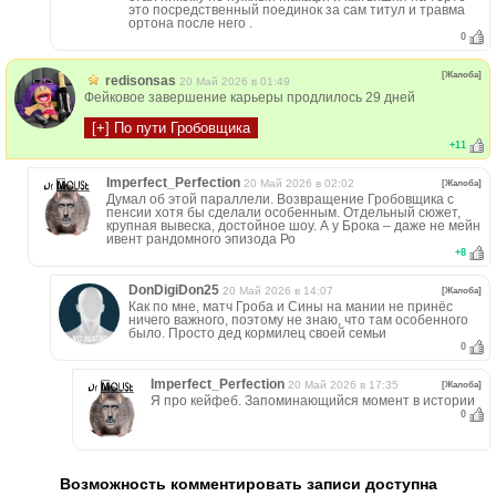
это посредственный поединок за сам титул и травма
ортона после него .
0
[Жалоба]
redisonsas
20 Май 2026 в 01:49
Фейковое завершение карьеры продлилось 29 дней
+
11
Imperfect_Perfection
20 Май 2026 в 02:02
[Жалоба]
Думал об этой параллели. Возвращение Гробовщика с
пенсии хотя бы сделали особенным. Отдельный сюжет,
крупная вывеска, достойное шоу. А у Брока – даже не мейн
ивент рандомного эпизода Ро
+
8
DonDigiDon25
20 Май 2026 в 14:07
[Жалоба]
Как по мне, матч Гроба и Сины на мании не принёс
ничего важного, поэтому не знаю, что там особенного
было. Просто дед кормилец своей семьи
0
Imperfect_Perfection
20 Май 2026 в 17:35
[Жалоба]
Я про кейфеб. Запоминающийся момент в истории
0
Возможность комментировать записи доступна