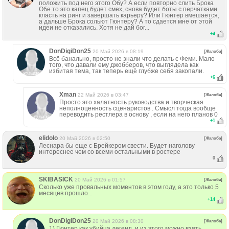
положить под него этого Обу? А если повторно слить Брока
Обе то это капец будет смех, снова будет боты с перчатками
класть на ринг и завершать карьеру? Или Гюнтер вмешается,
а дальше Брока сольют Гюнтеру? А то сдается мне от этой
идеи не отказались. Хотя не дай бог...
+
4
DonDigiDon25
20 Май 2026 в 08:19
[Жалоба]
Всё банально, просто не знали что делать с Феми. Мало
того, что давали ему джобберов, что выглядела как
избитая тема, так теперь ещё глубже себя закопали.
+
6
Xman
22 Май 2026 в 03:47
[Жалоба]
Просто это халатность руководства и творческая
неполноценность сценаристов . Смысл тогда вообще
переводить рестлера в основу , если на него планов 0
+
1
elidolo
20 Май 2026 в 02:50
[Жалоба]
Леснара бы еще с Брейкером свести. Будет наголову
интереснее чем со всеми остальными в ростере
0
SKIBASICK
20 Май 2026 в 01:57
[Жалоба]
Сколько уже провальных моментов в этом году, а это только 5
месяцев прошло...
+
14
DonDigiDon25
20 Май 2026 в 08:30
[Жалоба]
1) Гюнтер как убийца легенд, и из этого можно взять