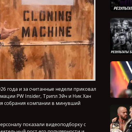
26 года и за считанные недели приковал
мации PW Insider, Трипл Эйч и Ник Хан
мя собрания компании в минувший
ерсоналу показали видеоподборку с
емительный рост его популярности и