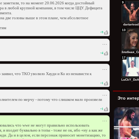
9
е заметили, то на момент 20.06.2026 когда достойный
ра в любой крупной компании, в том числе ЦЦУ. Дефицита
нмента.
 на две головы выше в этом плане, чем абсолютное
dartartvad.
етям
13
+
9
⋯
Злобная_Сп
+
4
17
⋯
 заявил, что TKO уволило Хауди и Ко из ненависти к
LuCkY_DzAg
+
1
⋯
Это инте
лнителем по мерчу - потому что слишком мало произвели
+
1
⋯
аловались что wwe не могут правильно использовать
 и входит буквально в топы - тоже не ок, ибо «ну а как же
/инди. Да и в целом, если персонаж приносит монетизацию, то