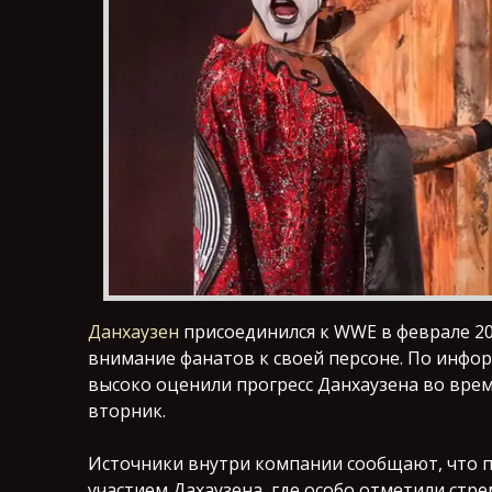
Данхаузен
присоединился к WWE в феврале 20
внимание фанатов к своей персоне. По инфор
высоко оценили прогресс Данхаузена во вре
вторник.
Источники внутри компании сообщают, что п
участием Дахаузена, где особо отметили стр