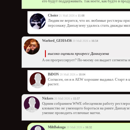
его будут поддерживать. Так ноете, как будто в прод
Choice
21 Май 2026 в
11:08
Людям не верится, что их любимые рестлеры прих
персонажу Данхаузену удалось стать дважды мил
Warlord_GEHA456
20 Май 2026 в
16:54
высоко оценили прогресс Данхаузена
А он прогрессирует? По-моему он выдает сегменты 
BiDON
20 Май 2026 в
18:04
Согласен, он и в АEW хорошие выдавал. Старт в 
растет.
Nickers
20 Май 2026 в
15:57
Одним собранием WWE обесценили работу рестлеров
клованство не умеющего бороться на ринге Данхаузе
умение проводить отличные матчи.
MiltBakuga
20 Май 2026 в
16:32