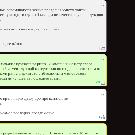
⋯
рное, вспоминаются всякие продавцы-консультанты
ет руководство да по больше, а не качественную продукцию.
р.
ибыли не приносила, ну и хер с ней.
ало, серьёзно.
0
⋯
 махание кулаками на ринге, у компании же нету слова
ый момент лучший в индустрии по созданию этого самого
ми ринга и делая это с абсолютным мастерством,
если не лучшее, за последнее время.
+
38
⋯
ю ироничную фразу про про капитализм.
.
ь самое последнее предложение.
+
1
⋯
ты редачил комментарий, да? Ну ничего бывает. Можешь в