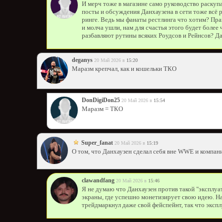
И мерч тоже в магазине само руководство раскупа
посты и обсуждения Данхаузена в сети тоже всё р
ринге. Ведь мы фанаты рестлинга что хотим? Пра
и молча ушли, нам для счастья этого будет более
разбавляют рутины всяких Роудсов и Рейнсов? Да 
deganys
20 Май 2026 в
15:20
Маразм крепчал, как и кошельки ТКО
DonDigiDon25
20 Май 2026 в
15:54
Маразм = ТКО
Super_fanat
20 Май 2026 в
15:19
О том, что Данхаузен сделал себя вне WWE и компани
clawandfang
20 Май 2026 в
15:46
Я не думаю что Данхаузен против такой "эксплуат
экраны, где успешно монетизирует свою идею. Н
трейдмаркнул даже свой фейспейнт, так что экспл