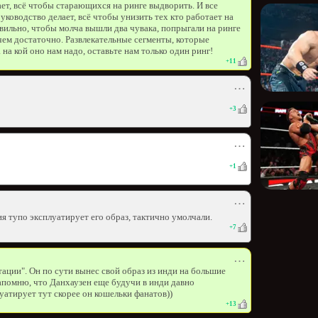
ет, всё чтобы старающихся на ринге выдворить. И все
уководство делает, всё чтобы унизить тех кто работает на
вильно, чтобы молча вышли два чувака, попрыгали на ринге
 чем достаточно. Развлекательные сегменты, которые
на кой оно нам надо, оставьте нам только один ринг!
+
11
⋯
+
3
⋯
+
1
⋯
я тупо эксплуатирует его образ, тактично умолчали.
+
7
⋯
ации". Он по сути вынес свой образ из инди на большие
апомню, что Данхаузен еще будучи в инди давно
уатирует тут скорее он кошельки фанатов))
+
13