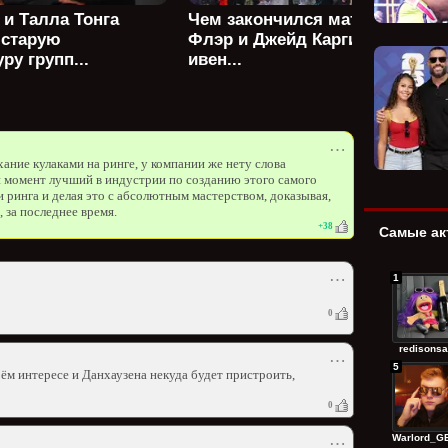
 и Талла Тонга
Чем закончился матч Шарлотт
 старую
Флэр и Джейд Каргилл в мейн
ру групп...
ивен...
⋯
хание кулаками на ринге, у компании же нету слова
момент лучший в индустрии по созданию этого самого
инга и делая это с абсолютным мастерством, доказывая,
, за последнее время.
+
38
Самые ак
⋯
1
0
redisonsa
⋯
5
воём интересе и Данхаузена некуда будет пристроить,
0
Warlord_GE
⋯