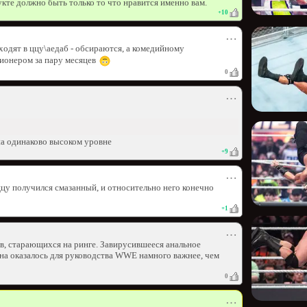
укте должно быть только то что нравится именно вам.
+
10
⋯
одят в ццу\аедаб - обсираются, а комедийному
ионером за пару месяцев
0
⋯
на одинаково высоком уровне
+
9
⋯
ццу получился смазанный, и относительно него конечно
+
1
⋯
, старающихся на ринге. Завирусившееся анальное
на оказалось для руководства WWE намного важнее, чем
0
⋯