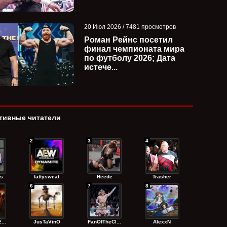
Дальнейшие планы для Челси
Чем закончился 
-
Грин после выигрыша
Бэрона Корбина и
20 Июл 2026 / 7481 просмотров
временного че...
Уильямса за чем..
Роман Рейнс посетил
финал чемпионата мира
по футболу 2026; Дата
истече...
тивные читатели
2
3
4
s
fattysweat
Heede
Trasher
6
7
8
...
JusTaVinO
FanOfTheCl...
AlexxN