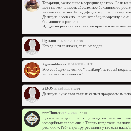
Товарищи, засиравшие в середине десятых. Если вы н
матч может показать абсолютное большинство росте
матчей сейчас нет. Есть дефицит хорошего интертей
Дэнхаузен, конечно, не меняет общую картину, но он
большинство ростера.
И, судя по реакции на арене, он нравится не только д
big-name
20 Май 2026 в
20:00
Кто деньги приносит, тот и молодец!
АдовыйМужик
20 Май 2026 в
18:34
Это сообщает не тот же "инсайдер", который недавно
мистическим гиммикам?
BiDON
20 Май 2026 в
18:01
Данхаузен уже стал вторым самым продаваемым испо
.
nnmHunter
20 Май 2026 в
17:00
Буквально не давно, пол года назад, на этом сайте ж
комедийных персонажей. Теперь когда такой появился,
рестлинг». Ребят, для тру рестлинга у вас есть нжпв