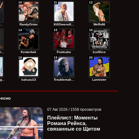
10
11
12
..
RandyОrton
KillOwensK...
WeRuNi
14
15
16
...
Kvoterbek
Fruitcake
1ceN1ce
18
19
20
...
kakuzu13
Troublemak...
Lannister
ресно
07 Авг 2026 / 1558 просмотров
Плейлист: Моменты
Романа Рейнса,
связанные со Щитом