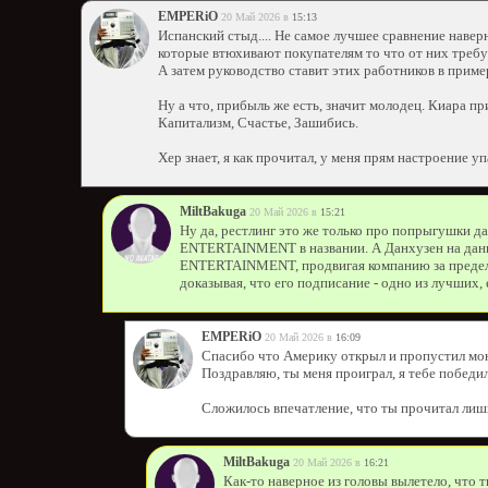
EMPERiO
20 Май 2026 в
15:13
Испанский стыд.... Не самое лучшее сравнение наве
которые втюхивают покупателям то что от них требу
А затем руководство ставит этих работников в приме
Ну а что, прибыль же есть, значит молодец. Киара пр
Капитализм, Счастье, Зашибись.
Хер знает, я как прочитал, у меня прям настроение уп
MiltBakuga
20 Май 2026 в
15:21
Ну да, рестлинг это же только про попрыгушки да
ENTERTAINMENT в названии. А Данхузен на данн
ENTERTAINMENT, продвигая компанию за предела
доказывая, что его подписание - одно из лучших, 
EMPERiO
20 Май 2026 в
16:09
Спасибо что Америку открыл и пропустил мо
Поздравляю, ты меня проиграл, я тебе победил
Сложилось впечатление, что ты прочитал лиш
MiltBakuga
20 Май 2026 в
16:21
Как-то наверное из головы вылетело, что 