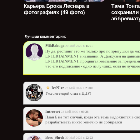
Карьера Брока Леснара в
Тама Тонга
фотографиях (49 фото)
сохранили
аббревиату
Лучший комментарий:
MiltBakuga
20 Май 2026 в
15:21
Ну да, рестлинг это же только про попрыгушки да ма
ENTERTAINMENT в названии. А Данхузен на данный 
ENTERTAINMENT, продвигая компанию за пределами р
что его подписание - одно из лучших, если не лучшее
1ceN1ce
22 Май 2026 в
23:00
Уже легендой стал в ЦЦУ!
Introvert
22 Май 2026 в
09:38
План Б на тот случай, когда эта тема выдохнется в с
разрабатывать никто конечно не собирался
Boss_Shrek
20 Май 2026 в
22:23