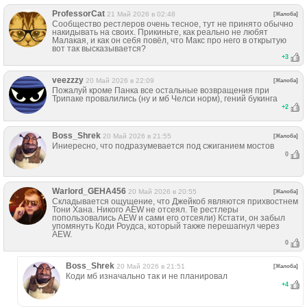
ProfessorCat
21 Май 2026 в 02:48
[Жалоба]
Сообщество рестлеров очень тесное, тут не принято обычно
накидывать на своих. Прикиньте, как реально не любят
Малакая, и как он себя повёл, что Макс про него в открытую
вот так высказывается?
+
3
veezzzy
20 Май 2026 в 22:09
[Жалоба]
Пожалуй кроме Панка все остальные возвращения при
Трипаке провалились (ну и мб Челси норм), гений букинга
+
2
Boss_Shrek
20 Май 2026 в 21:55
[Жалоба]
Иниересно, что подразумевается под сжиганием мостов
0
Warlord_GEHA456
20 Май 2026 в 20:55
[Жалоба]
Складывается ощущение, что Джейкоб являются прихвостнем
Тони Хана. Никого AEW не отсеял. Те рестлеры
попользовались AEW и сами его отсеяли) Кстати, он забыл
упомянуть Коди Роудса, который также перешагнул через
AEW.
0
Boss_Shrek
20 Май 2026 в 21:51
[Жалоба]
Коди мб изначально так и не планировал
+
4