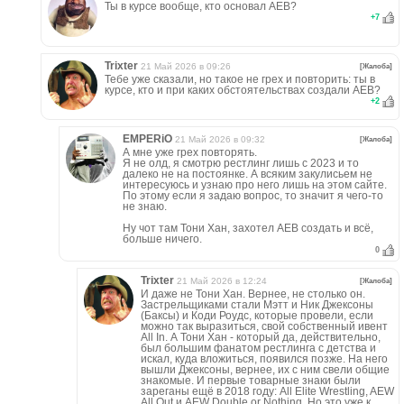
Ты в курсе вообще, кто основал АЕВ?
+
7
Trixter
21 Май 2026 в 09:26
[Жалоба]
Тебе уже сказали, но такое не грех и повторить: ты в
курсе, кто и при каких обстоятельствах создали АЕВ?
+
2
EMPERiO
21 Май 2026 в 09:32
[Жалоба]
А мне уже грех повторять.
Я не олд, я смотрю рестлинг лишь с 2023 и то
далеко не на постоянке. А всяким закулисьем не
интересуюсь и узнаю про него лишь на этом сайте.
По этому если я задаю вопрос, то значит я чего-то
не знаю.
Ну чот там Тони Хан, захотел АЕВ создать и всё,
больше ничего.
0
Trixter
21 Май 2026 в 12:24
[Жалоба]
И даже не Тони Хан. Вернее, не столько он.
Застрельщиками стали Мэтт и Ник Джексоны
(Баксы) и Коди Роудс, которые провели, если
можно так выразиться, свой собственный ивент
All In. А Тони Хан - который да, действительно,
был большим фанатом рестлинга с детства и
искал, куда вложиться, появился позже. На него
вышли Джексоны, вернее, их с ним свели общие
знакомые. И первые товарные знаки были
зареганы ещё в 2018 году: All Elite Wrestling, AEW
All Out и AEW Double or Nothing. Но это уже к