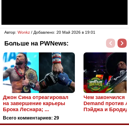
Автор:
Wonkz
/ Добавлено: 20 Май 2026 в 19:01
Больше на PWNews:
Джон Сина отреагировал
Чем закончился 
на завершение карьеры
Demand против 
Брока Леснара; ...
Пэйджа и Бродидо 
Всего комментариев:
29