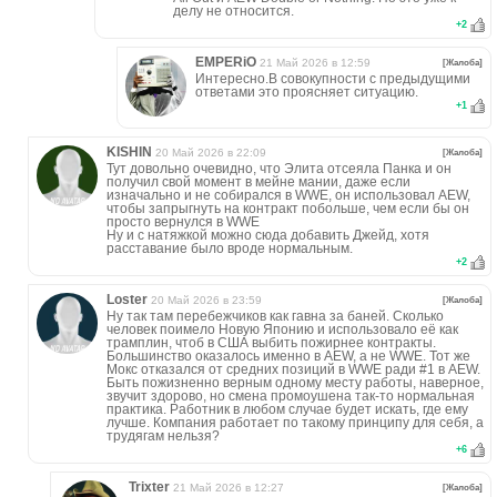
делу не относится.
+
2
EMPERiO
21 Май 2026 в 12:59
[Жалоба]
Интересно.В совокупности с предыдущими
ответами это проясняет ситуацию.
+
1
KISHIN
20 Май 2026 в 22:09
[Жалоба]
Тут довольно очевидно, что Элита отсеяла Панка и он
получил свой момент в мейне мании, даже если
изначально и не собирался в WWE, он использовал AEW,
чтобы запрыгнуть на контракт побольше, чем если бы он
просто вернулся в WWE
Ну и с натяжкой можно сюда добавить Джейд, хотя
расставание было вроде нормальным.
+
2
Loster
20 Май 2026 в 23:59
[Жалоба]
Ну так там перебежчиков как гавна за баней. Сколько
человек поимело Новую Японию и использовало её как
трамплин, чтоб в США выбить пожирнее контракты.
Большинство оказалось именно в AEW, а не WWE. Тот же
Мокс отказался от средних позиций в WWE ради #1 в AEW.
Быть пожизненно верным одному месту работы, наверное,
звучит здорово, но смена промоушена так-то нормальная
практика. Работник в любом случае будет искать, где ему
лучше. Компания работает по такому принципу для себя, а
трудягам нельзя?
+
6
Trixter
21 Май 2026 в 12:27
[Жалоба]