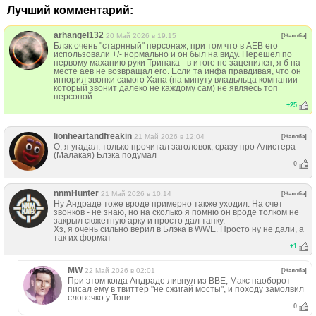
Лучший комментарий:
arhangel132
20 Май 2026 в 19:15
[Жалоба]
Блэк очень "старнный" персонаж, при том что в АЕВ его
использовали +/- нормально и он был на виду. Перешел по
первому маханию руки Трипака - в итоге не зацепился, я б на
месте аев не возвращал его. Если та инфа правдивая, что он
игнорил звонки самого Хана (на минуту владьльца компании
который звонит далеко не каждому сам) не являесь топ
персоной.
+
25
lionheartandfreakin
21 Май 2026 в 12:04
[Жалоба]
О, я угадал, только прочитал заголовок, сразу про Алистера
(Малакая) Блэка подумал
0
nnmHunter
21 Май 2026 в 10:14
[Жалоба]
Ну Андраде тоже вроде примерно также уходил. На счет
звонков - не знаю, но на сколько я помню он вроде толком не
закрыл сюжетную арку и просто дал тапку.
Хз, я очень сильно верил в Блэка в WWE. Просто ну не дали, а
так их формат
+
1
MW
22 Май 2026 в 02:01
[Жалоба]
При этом когда Андраде ливнул из ВВЕ, Макс наоборот
писал ему в твиттер "не сжигай мосты", и походу замолвил
словечко у Тони.
0