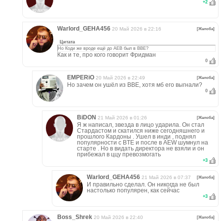
+
2
Warlord_GEHA456
20 Май 2026 в 22:16
[Жалоба]
Цитата
Но Коди же вроде ещё до АЕВ был в ВВЕ?
Как и те, про кого говорит Фридман
0
EMPERiO
20 Май 2026 в 22:49
[Жалоба]
Но зачем он ушёл из ВВЕ, хотя мб его выгнали?
0
BiDON
21 Май 2026 в 01:26
[Жалоба]
Я ж написал, звезда в лицо ударила. Он стал
Стардастом и скатился ниже сегодняшнего и
прошлого Кардоны . Ушел в инди , поднял
популярности с BTE и после в AEW шумнул на
старте . Но в видать директора не взяли и он
прибежал в ццу превозмогать
+
3
Warlord_GEHA456
21 Май 2026 в 07:37
[Жалоба]
И правильно сделал. Он никогда не был
настолько популярен, как сейчас
+
3
Boss_Shrek
20 Май 2026 в 22:40
[Жалоба]