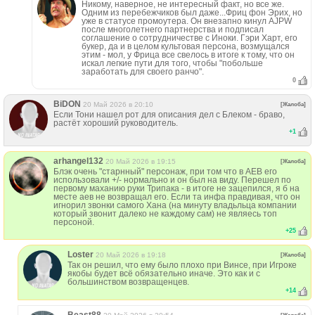
Никому, наверное, не интересный факт, но все же.
Одним из перебежчиков был даже...Фриц фон Эрих, но
уже в статусе промоутера. Он внезапно кинул AJPW
после многолетнего партнерства и подписал
соглашение о сотрудничестве с Иноки. Гэри Харт, его
букер, да и в целом культовая персона, возмущался
этим - мол, у Фрица все свелось в итоге к тому, что он
искал легкие пути для того, чтобы "побольше
заработать для своего ранчо".
0
BiDON
20 Май 2026 в 20:10
[Жалоба]
Если Тони нашел рот для описания дел с Блеком - браво,
растёт хороший руководитель.
+
1
arhangel132
20 Май 2026 в 19:15
[Жалоба]
Блэк очень "старнный" персонаж, при том что в АЕВ его
использовали +/- нормально и он был на виду. Перешел по
первому маханию руки Трипака - в итоге не зацепился, я б на
месте аев не возвращал его. Если та инфа правдивая, что он
игнорил звонки самого Хана (на минуту владьльца компании
который звонит далеко не каждому сам) не являесь топ
персоной.
+
25
Loster
20 Май 2026 в 19:18
[Жалоба]
Так он решил, что ему было плохо при Винсе, при Игроке
якобы будет всё обязательно иначе. Это как и с
большинством возвращенцев.
+
14
Beast88