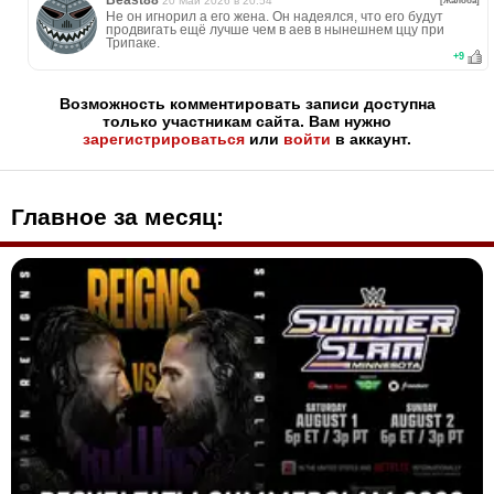
20 Май 2026 в 20:54
[Жалоба]
Не он игнорил а его жена. Он надеялся, что его будут
продвигать ещё лучше чем в аев в нынешнем ццу при
Трипаке.
+
9
Возможность комментировать записи доступна
только участникам сайта. Вам нужно
зарегистрироваться
или
войти
в аккаунт.
Главное за месяц: