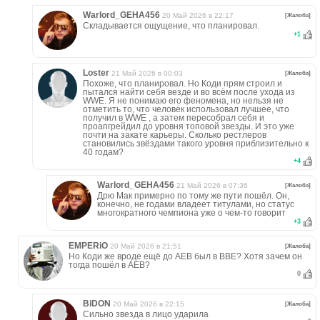
Warlord_GEHA456
20 Май 2026 в 22:17
[Жалоба]
Складывается ощущение, что планировал.
+
1
Loster
21 Май 2026 в 00:03
[Жалоба]
Похоже, что планировал. Но Коди прям строил и
пытался найти себя везде и во всём после ухода из
WWE. Я не понимаю его феномена, но нельзя не
отметить то, что человек использовал лучшее, что
получил в WWE , а затем пересобрал себя и
проапгрейдил до уровня топовой звезды. И это уже
почти на закате карьеры. Сколько рестлеров
становились звёздами такого уровня приблизительно к
40 годам?
+
4
Warlord_GEHA456
21 Май 2026 в 07:36
[Жалоба]
Дрю Мак примерно по тому же пути пошёл. Он,
конечно, не годами владеет титулами, но статус
многократного чемпиона уже о чем-то говорит
+
3
EMPERiO
20 Май 2026 в 21:51
[Жалоба]
Но Коди же вроде ещё до АЕВ был в ВВЕ? Хотя зачем он
тогда пошёл в АЕВ?
0
BiDON
20 Май 2026 в 22:15
[Жалоба]
Сильно звезда в лицо ударила