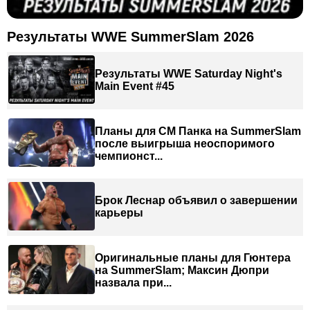
Результаты WWE SummerSlam 2026
Результаты WWE Saturday Night's
Main Event #45
Планы для СМ Панка на SummerSlam
после выигрыша неоспоримого
чемпионст...
Брок Леснар объявил о завершении
карьеры
Оригинальные планы для Гюнтера
на SummerSlam; Максин Дюпри
назвала при...