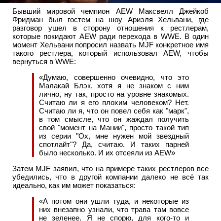
Бывший мировой чемпион AEW Максвелл Джейкоб
Фридман был гостем на шоу Ариэля Хельвани, где
разговор ушел в сторону отношения к рестлерам,
которые покидают AEW ради перехода в WWE. В один
момент Хельвани попросил назвать MJF конкретное имя
такого рестлера, который использовал AEW, чтобы
вернуться в WWE:
«Думаю, совершенно очевидно, что это
Малакай Блэк, хотя я не знаком с ним
лично, ну так, просто на уровне знакомых.
Считаю ли я его плохим человеком? Нет.
Считаю ли я, что он повел себя как "марк",
в том смысле, что он жаждал получить
свой "момент на Мании", просто такой тип
из серии "Ох, мне нужен мой звездный
спотлайт"? Да, считаю. И таких парней
было несколько. И их отсеяли из AEW»
Затем MJF заявил, что на примере таких рестлеров все
убедились, что в другой компании далеко не всё так
идеально, как им может показаться:
«А потом они ушли туда, и некоторые из
них внезапно узнали, что трава там вовсе
не зеленее. Я не спорю, для кого-то и