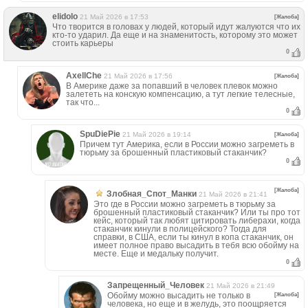
elidolo
21 Май 2026 в 17:53
[Жалоба]
Что творится в головах у людей, который идут жалуются что их
кто-то ударил. Да еще и на знаменитость, которому это может
стоить карьеры
0
AxellChe
21 Май 2026 в 17:56
[Жалоба]
В Америке даже за попавший в человек плевок можно
залететь на конскую компенсацию, а тут легкие телесные,
так что...
0
SpuDiePie
21 Май 2026 в 19:14
[Жалоба]
Причем тут Америка, если в России можно загреметь в
тюрьму за брошенный пластиковый стаканчик?
0
[Жалоба]
Злобная_Спот_Манки
21 Май 2026 в 21:41
Это где в России можно загреметь в тюрьму за
брошенный пластиковый стаканчик? Или ты про тот
кейс, который так любят цитировать либерахи, когда
стаканчик кинули в полицейского? Тогда для
справки, в США, если ты кинул в копа стаканчик, он
имеет полное право высадить в тебя всю обойму на
месте. Еще и медальку получит.
0
Запрещенный_Человек
21 Май 2026 в 21:49
Обойму можно высадить не только в
[Жалоба]
человека, но еще и в желудь, это поощряется