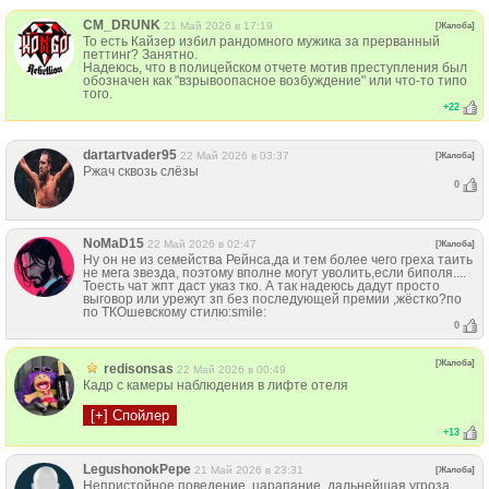
CM_DRUNK
21 Май 2026 в 17:19
[Жалоба]
То есть Кайзер избил рандомного мужика за прерванный
петтинг? Занятно.
Надеюсь, что в полицейском отчете мотив преступления был
обозначен как "взрывоопасное возбуждение" или что-то типо
того.
+
22
dartartvader95
22 Май 2026 в 03:37
[Жалоба]
Ржач сквозь слёзы
0
NoMaD15
22 Май 2026 в 02:47
[Жалоба]
Ну он не из семейства Рейнса,да и тем более чего греха таить
не мега звезда, поэтому вполне могут уволить,если биполя....
Тоесть чат жпт даст указ тко. А так надеюсь дадут просто
выговор или урежут зп без последующей премии ,жёстко?по
по ТКОшевскому стилю:smile:
0
[Жалоба]
redisonsas
22 Май 2026 в 00:49
Кадр с камеры наблюдения в лифте отеля
+
13
LegushonokPepe
21 Май 2026 в 23:31
[Жалоба]
Непристойное поведение, царапание, дальнейшая угроза