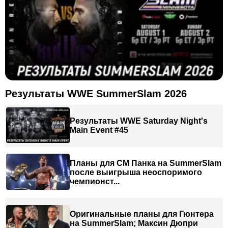
Результаты WWE SummerSlam 2026
Результаты WWE Saturday Night's
Main Event #45
Планы для СМ Панка на SummerSlam
после выигрыша неоспоримого
чемпионст...
Оригинальные планы для Гюнтера
на SummerSlam; Максин Дюпри