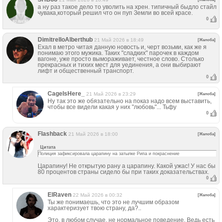
а ну раз такое дело то уволить на хрен. типичный быдло стайл
чувака,который решил что он пуп Земли во всей красе.
0
DimitrelloAlberthub
21 Май 2026 в 18:49
[Жалоба]
Ехал в метро читая данную новость и, черт возьми, как же я
понимаю этого мужика. Таких "сладких" парочек в каждом
вагоне, уже просто вымораживает, честное слово. Столько
прекрасных и тихих мест для уединения, а они выбирают
лифт и общественный транспорт.
0
CageIsHere_
21 Май 2026 в 23:29
[Жалоба]
Ну так это же обязательно на показ надо всем выставить,
чтобы все видели какая у них "любовь"... Тьфу
0
Flashback
21 Май 2026 в 18:00
[Жалоба]
Цитата
Полиция зафиксировала царапину на затылке Рипа и покраснение
Царапину! Не открытую рану а царапину. Какой ужас! У нас бы
80 процентов страны сидело бы при таких доказательствах.
0
ElRaven
22 Май 2026 в 00:32
[Жалоба]
Ты же понимаешь, что это не лучшим образом
характеризует твою страну, да?..
Это, в любом случае, не нормальное поведение. Ведь есть