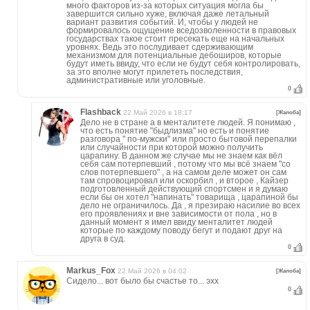
много факторов из-за которых ситуация могла бы
завершится сильно хуже, включая даже летальный
вариант развития событий. И, чтобы у людей не
формировалось ощущение вседозволенности в правовых
государствах такое стоит пресекать еще на начальных
уровнях. Ведь это послудивает сдерживающим
механизмом для потенциальные дебоширов, которые
будут иметь ввиду, что если не будут себя контролировать,
за это вполне могут прилететь последствия,
административные или уголовные.
0
Flashback
22 Май 2026 в 18:17
[Жалоба]
Дело не в стране а в менталитете людей. Я понимаю ,
что есть понятие "быдлизма" но есть и понятие
разговора " по-мужски" или просто бытовой перепалки
или случайности при которой можно получить
царапину. В данном же случае мы не знаем как вёл
себя сам потерпевший , потому что мы всё знаем "со
слов потерпевшего" , а на самом деле может он сам
там спровоцировал или оскорбил , и второе , Кайзер
подготовленный действующий спортсмен и я думаю
если бы он хотел "напинать" товарища , царапиной бы
дело не ограничилось. Да , я презираю насилие во всех
его проявлениях и вне зависимости от пола , но в
данный момент я имел ввиду менталитет людей
которые по каждому поводу бегут и подают друг на
друга в суд.
0
Markus_Fox
22 Май 2026 в 04:02
[Жалоба]
Сидело... вот было бы счастье то... эхх
0