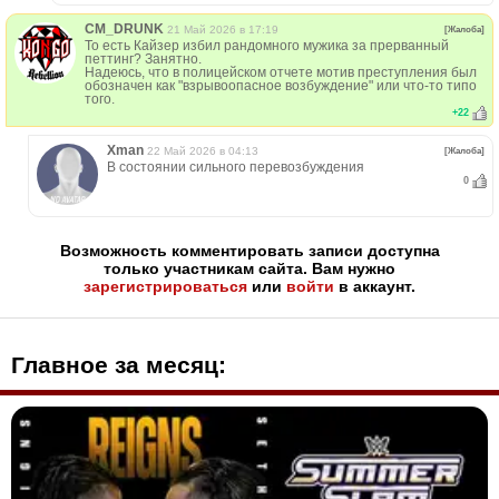
CM_DRUNK
21 Май 2026 в 17:19
[Жалоба]
То есть Кайзер избил рандомного мужика за прерванный
петтинг? Занятно.
Надеюсь, что в полицейском отчете мотив преступления был
обозначен как "взрывоопасное возбуждение" или что-то типо
того.
+
22
Xman
22 Май 2026 в 04:13
[Жалоба]
В состоянии сильного перевозбуждения
0
Возможность комментировать записи доступна
только участникам сайта. Вам нужно
зарегистрироваться
или
войти
в аккаунт.
Главное за месяц: