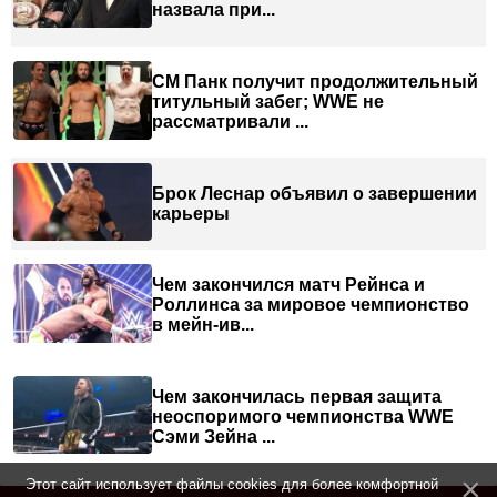
назвала при...
СМ Панк получит продолжительный
титульный забег; WWE не
рассматривали ...
Брок Леснар объявил о завершении
карьеры
Чем закончился матч Рейнса и
Роллинса за мировое чемпионство
в мейн-ив...
Чем закончилась первая защита
неоспоримого чемпионства WWE
Сэми Зейна ...
Этот сайт использует файлы cookies для более комфортной