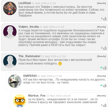
Liv2Riott
21 Май 2026 в 17:32
[Жалоба]
Как хорошо что Тиффи с ним рассталась. За простое
замечание (не без почвенное) он избил человека. Сейчас это
был левый мужик, а потом была бы не дай боже и сама
Тиффани
0
Vulpes_Inculta
21 Май 2026 в 17:29
[Жалоба]
А откуда берётся подобное ощущение безнаказанности? Как
раз таки из понимания, что мужчины не защищены законом и
за атаку на рандомного чувака тебе практически ничего не
будет, кроме мелкого штрафа. Если бы он точно так же
приложил кулаком женщину - уже подыскивал бы новую
работу. Причём даже в AEW путь был бы закрыт.
0
The_Rainmaker
21 Май 2026 в 17:24
[Жалоба]
Прав был Мистерио: Без читерства с металлической
пластиной можно победить
+
3
EMPERiO
21 Май 2026 в 17:39
[Жалоба]
НУ как без читерства... По нежданьчику напасть на другого,
когда тот не был готов... ну такое.
+
4
Markus_Fox
22 Май 2026 в 04:08
[Жалоба]
ну по факту... нежданчиком тут и не пахнет... не со
спины в крысу же оформил занесение замечания
0