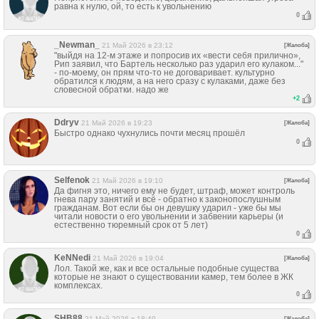
равна к нулю, ой, то есть к увольнению
0
_Newman_
21 Май 2026 в 23:12
[Жалоба]
"выйдя на 12-м этаже и попросив их «вести себя прилично»,
Рип заявил, что Бартель несколько раз ударил его кулаком..."
- по-моему, он прям что-то не договаривает. культурно
обратился к людям, а на него сразу с кулаками, даже без
словесной обратки. надо же
+
2
Ddryv
21 Май 2026 в 19:23
[Жалоба]
Быстро однако чухнулись почти месяц прошёл
0
Selfenok
21 Май 2026 в 19:10
[Жалоба]
Да фигня это, ничего ему не будет, штраф, может контроль
гнева пару занятий и всё - обратно к законопослушным
гражданам. Вот если бы он девушку ударил - уже бы мы
читали новости о его увольнении и забвении карьеры (и
естественно тюремный срок от 5 лет)
0
KeNNedi
21 Май 2026 в 19:04
[Жалоба]
Лол. Такой же, как и все остальные подобные существа
которые не знают о существовании камер, тем более в ЖК
комплексах.
0
SHB88
21 Май 2026 в 18:49
[Жалоба]