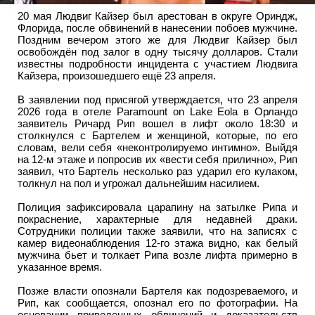
20 мая Людвиг Кайзер был арестован в округе Ориндж,
Флорида, после обвинений в нанесении побоев мужчине.
Поздним вечером этого же для Людвиг Кайзер был
освобождён под залог в одну тысячу долларов. Стали
известны подробности инцидента с участием Людвига
Кайзера, произошедшего ещё 23 апреля.
В заявлении под присягой утверждается, что 23 апреля
2026 года в отеле Paramount on Lake Eola в Орландо
заявитель Ричард Рип вошел в лифт около 18:30 и
столкнулся с Бартелем и женщиной, которые, по его
словам, вели себя «неконтролируемо интимно». Выйдя
на 12-м этаже и попросив их «вести себя прилично», Рип
заявил, что Бартель несколько раз ударил его кулаком,
толкнул на пол и угрожал дальнейшим насилием.
Полиция зафиксировала царапину на затылке Рипа и
покраснение, характерные для недавней драки.
Сотрудники полиции также заявили, что на записях с
камер видеонаблюдения 12-го этажа видно, как белый
мужчина бьет и толкает Рипа возле лифта примерно в
указанное время.
Позже власти опознали Бартеля как подозреваемого, и
Рип, как сообщается, опознал его по фотографии. На
основании приведенных обвинений и доказательств