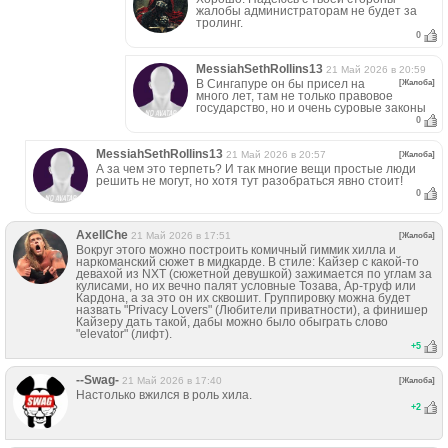
жалобы администраторам не будет за
тролинг.
0
MessiahSethRollins13
21 Май 2026 в 20:59
В Сингапуре он бы присел на
[Жалоба]
много лет, там не только правовое
государство, но и очень суровые законы
0
MessiahSethRollins13
21 Май 2026 в 20:57
[Жалоба]
А за чем это терпеть? И так многие вещи простые люди
решить не могут, но хотя тут разобраться явно стоит!
0
AxellChe
21 Май 2026 в 17:51
[Жалоба]
Вокруг этого можно построить комичный гиммик хилла и
наркоманский сюжет в мидкарде. В стиле: Кайзер с какой-то
девахой из NXT (сюжетной девушкой) зажимается по углам за
кулисами, но их вечно палят условные Тозава, Ар-труф или
Кардона, а за это он их сквошит. Группировку можна будет
назвать "Privacy Lovers" (Любители приватности), а финишер
Кайзеру дать такой, дабы можно было обыграть слово
"elevator" (лифт).
+
5
--Swag-
21 Май 2026 в 17:40
[Жалоба]
Настолько вжился в роль хила.
+
2