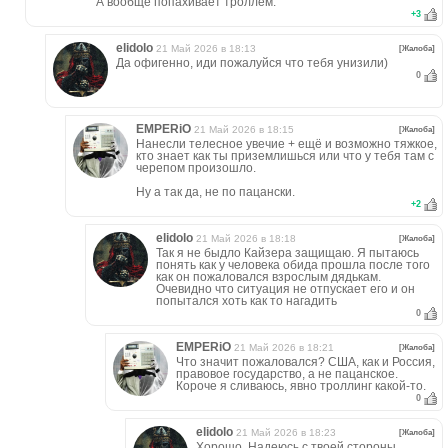
А вообще попахивает троллем.
+
3
elidolo
21 Май 2026 в 18:13
[Жалоба]
Да офигенно, иди пожалуйся что тебя унизили)
0
EMPERiO
21 Май 2026 в 18:15
[Жалоба]
Нанесли телесное увечие + ещё и возможно тяжкое,
кто знает как ты приземлишься или что у тебя там с
черепом произошло.
Ну а так да, не по пацански.
+
2
elidolo
21 Май 2026 в 18:18
[Жалоба]
Так я не быдло Кайзера защищаю. Я пытаюсь
понять как у человека обида прошла после того
как он пожаловался взрослым дядькам.
Очевидно что ситуация не отпускает его и он
попытался хоть как то нагадить
0
EMPERiO
21 Май 2026 в 18:21
[Жалоба]
Что значит пожаловался? США, как и Россия,
правовое государство, а не пацанское.
Короче я сливаюсь, явно троллинг какой-то.
0
elidolo
21 Май 2026 в 18:23
[Жалоба]
Хорошо. Надеюсь с твоей стороны