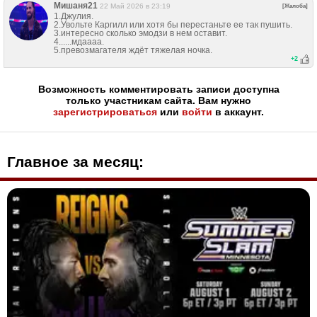
Мишаня21
22 Май 2026 в 23:19
[Жалоба]
1.Джулия.
2.Увольте Каргилл или хотя бы перестаньте ее так пушить.
3.интересно сколько эмодзи в нем оставит.
4......мдаааа.
5.превозмагателя ждёт тяжелая ночка.
+
2
Возможность комментировать записи доступна
только участникам сайта. Вам нужно
зарегистрироваться
или
войти
в аккаунт.
Главное за месяц: