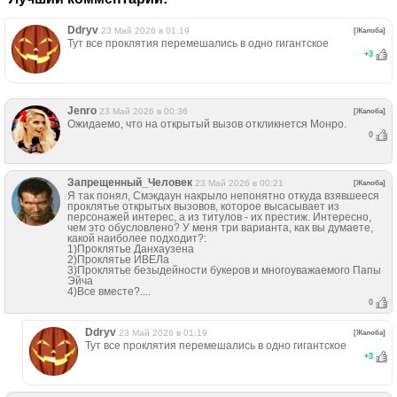
Ddryv
23 Май 2026 в 01:19
[Жалоба]
Тут все проклятия перемешались в одно гигантское
+
3
Jenro
23 Май 2026 в 00:36
[Жалоба]
Ожидаемо, что на открытый вызов откликнется Монро.
0
Запрещенный_Человек
23 Май 2026 в 00:21
[Жалоба]
Я так понял, Смэкдаун накрыло непонятно откуда взявшееся
проклятье открытых вызовов, которое высасывает из
персонажей интерес, а из титулов - их престиж. Интересно,
чем это обусловлено? У меня три варианта, как вы думаете,
какой наиболее подходит?:
1)Проклятье Данхаузена
2)Проклятье ИВЕЛа
3)Проклятье безыдейности букеров и многоуважаемого Папы
Эйча
4)Все вместе?....
0
Ddryv
23 Май 2026 в 01:19
[Жалоба]
Тут все проклятия перемешались в одно гигантское
+
3