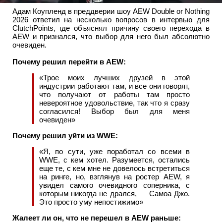
Адам Коупленд в преддверии шоу AEW Double or Nothing
2026 ответил на несколько вопросов в интервью для
ClutchPoints, где объяснял причину своего перехода в
AEW и признался, что выбор для него был абсолютно
очевиден.
Почему решил перейти в AEW:
«Трое моих лучших друзей в этой
индустрии работают там, и все они говорят,
что получают от работы там просто
невероятное удовольствие, так что я сразу
согласился! Выбор был для меня
очевиден»
Почему решил уйти из WWE:
«Я, по сути, уже поработал со всеми в
WWE, с кем хотел. Разумеется, остались
еще те, с кем мне не довелось встретиться
на ринге, но, взглянув на ростер AEW, я
увидел самого очевидного соперника, с
которым никогда не дрался, — Самоа Джо.
Это просто уму непостижимо»
Жалеет ли он, что не перешел в AEW раньше: