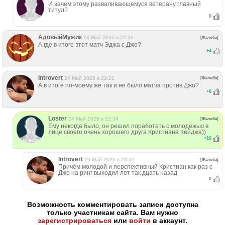
И зачем этому разваливающемуся ветерану главный
титул?
0
АдовыйМужик
24 Май 2026 в 22:36
[Жалоба]
А где в итоге этот матч Эджа с Джо?
+
4
Introvert
24 Май 2026 в 22:21
[Жалоба]
А в итоге по-моему же так и не было матча против Джо?
+
8
Loster
24 Май 2026 в 22:34
[Жалоба]
Ему некогда было, он решил поработать с молодёжью в
лице своего очень хорошего друга Кристиана Кейджа))
+
16
Introvert
26 Май 2026 в 23:31
[Жалоба]
Причём молодой и перспективный Кристиан как раз с
Джо на ринг выходил лет так дцать назад
0
Возможность комментировать записи доступна
только участникам сайта. Вам нужно
зарегистрироваться
или
войти
в аккаунт.