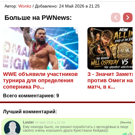
Автор:
Wonkz
/ Добавлено: 24 Май 2026 в 21:25
Больше на PWNews:
WWE объявили участников
З - Значит Замет
турнира для определения
против Омеги на
соперника Ро...
матч, в к...
Всего комментариев:
9
Лучший комментарий:
Loster
24 Май 2026 в 22:34
[Жалоба]
Ему некогда было, он решил поработать с молодёжью в лице
своего очень хорошего друга Кристиана Кейджа))
+
16