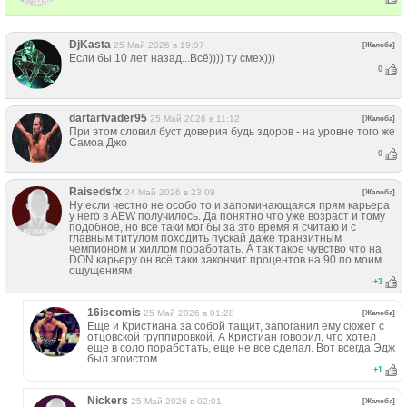
DjKasta
25 Май 2026 в 19:07
[Жалоба]
Если бы 10 лет назад...Всё)))) ту смех)))
0
dartartvader95
25 Май 2026 в 11:12
[Жалоба]
При этом словил буст доверия будь здоров - на уровне того же
Самоа Джо
0
Raisedsfx
24 Май 2026 в 23:09
[Жалоба]
Ну если честно не особо то и запоминающаяся прям карьера
у него в AEW получилось. Да понятно что уже возраст и тому
подобное, но всё таки мог бы за это время я считаю и с
главным титулом походить пускай даже транзитным
чемпионом и хиллом поработать. А так такое чувство что на
DON карьеру он всё таки закончит процентов на 90 по моим
ощущениям
+
3
16iscomis
25 Май 2026 в 01:28
[Жалоба]
Еще и Кристиана за собой тащит, запоганил ему сюжет с
отцовской группировкой. А Кристиан говорил, что хотел
еще в соло поработать, еще не все сделал. Вот всегда Эдж
был эгоистом.
+
1
Nickers
25 Май 2026 в 02:01
[Жалоба]