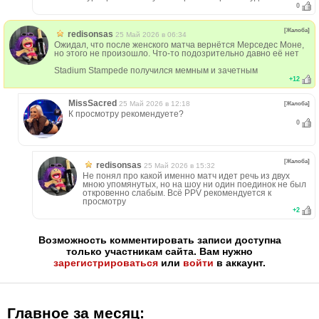
0
[Жалоба]
redisonsas
25 Май 2026 в 06:34
Ожидал, что после женского матча вернётся Мерседес Моне,
но этого не произошло. Что-то подозрительно давно её нет
Stadium Stampede получился мемным и зачетным
+
12
MissSacred
25 Май 2026 в 12:18
[Жалоба]
К просмотру рекомендуете?
0
[Жалоба]
redisonsas
25 Май 2026 в 15:32
Не понял про какой именно матч идет речь из двух
мною упомянутых, но на шоу ни один поединок не был
откровенно слабым. Всё PPV рекомендуется к
просмотру
+
2
Возможность комментировать записи доступна
только участникам сайта. Вам нужно
зарегистрироваться
или
войти
в аккаунт.
Главное за месяц: