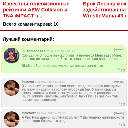
Известны телевизионные
Брок Леснар мож
рейтинги AEW Collision и
задействован на
TNA iMPACT з...
WrestleMania 43 в 
Всего комментариев:
10
Лучший комментарий:
[Жалоба]
redisonsas
25 Май 2026 в 06:34
Ожидал, что после женского матча вернётся Мерседес Моне,
но этого не произошло. Что-то подозрительно давно её нет
Stadium Stampede получился мемным и зачетным
+
12
Introvert
26 Май 2026 в 23:43
[Жалоба]
В 7 на 7 всё встало на свои места, когда Коннорса посадили в
тележку и надели на голову мусорный бак. У меня сразу в
голове заиграла соответствующая мелодия и раздался голос
Hi, im Johnny Knoxville, welcome to Jackass! Как раз они там
новую часть снимают.
0
Introvert
26 Май 2026 в 23:40
[Жалоба]
А Лио Раш давно Голлума косплеит? Выглядело крипово, хотя
по реакции Лэшли это видно
0