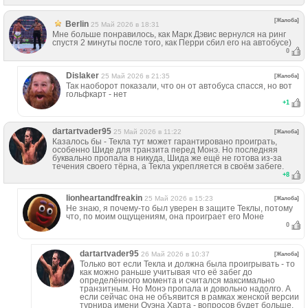
[Жалоба]
Berlin
25 Май 2026 в 18:31
Мне больше понравилось, как Марк Дэвис вернулся на ринг
спустя 2 минуты после того, как Перри сбил его на автобусе)
0
Dislaker
25 Май 2026 в 21:35
[Жалоба]
Так наоборот показали, что он от автобуса спасся, но вот
гольфкарт - нет
+
1
dartartvader95
25 Май 2026 в 11:22
[Жалоба]
Казалось бы - Текла тут может гарантировано проиграть,
особенно Шиде для транзита перед Монэ. Но последняя
буквально пропала в никуда, Шида же ещё не готова из-за
течения своего тёрна, а Текла укрепляется в своём забеге.
+
8
lionheartandfreakin
25 Май 2026 в 15:23
[Жалоба]
Не знаю, я почему-то был уверен в защите Теклы, потому
что, по моим ощущениям, она проиграет его Моне
0
dartartvader95
26 Май 2026 в 10:37
[Жалоба]
Только вот если Текла и должна была проигрывать - то
как можно раньше учитывая что её забег до
определённого момента и считался максимально
транзитным. Но Монэ пропала и довольно надолго. А
если сейчас она не объявится в рамках женской версии
турнира имени Оуэна Харта - вопросов будет больше.