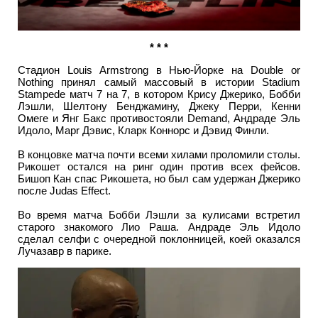
* * *
Стадион Louis Armstrong в Нью-Йорке на Double or
Nothing принял самый массовый в истории Stadium
Stampede матч 7 на 7, в котором Крису Джерико, Бобби
Лэшли, Шелтону Бенджамину, Джеку Перри, Кенни
Омеге и Янг Бакс противостояли Demand, Андраде Эль
Идоло, Марr Дэвис, Кларк Коннорс и Дэвид Финли.
В концовке матча почти всеми хилами проломили столы.
Рикошет остался на ринг один против всех фейсов.
Бишоп Кан спас Рикошета, но был сам удержан Джерико
после Judas Effect.
Во время матча Бобби Лэшли за кулисами встретил
старого знакомого Лио Раша. Андраде Эль Идоло
сделал селфи с очередной поклонницей, коей оказался
Лучазавр в парике.