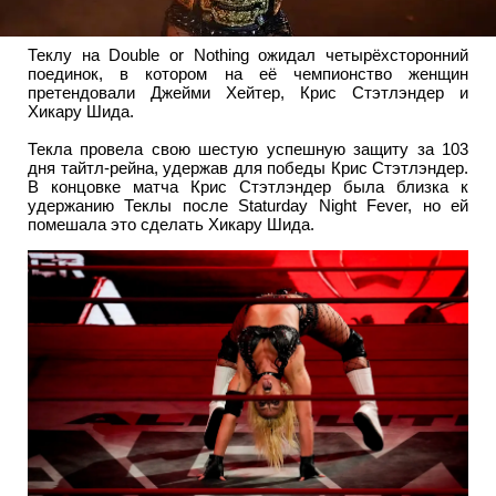
Теклу на Double or Nothing ожидал четырёхсторонний
поединок, в котором на её чемпионство женщин
претендовали Джейми Хейтер, Крис Стэтлэндер и
Хикару Шида.
Текла провела свою шестую успешную защиту за 103
дня тайтл-рейна, удержав для победы Крис Стэтлэндер.
В концовке матча Крис Стэтлэндер была близка к
удержанию Теклы после Staturday Night Fever, но ей
помешала это сделать Хикару Шида.