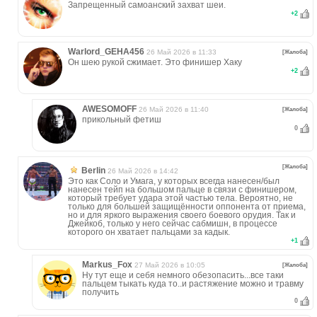
Запрещенный самоанский захват шеи.
+
2
Warlord_GEHA456
26 Май 2026 в 11:33
[Жалоба]
Он шею рукой сжимает. Это финишер Хаку
+
2
AWESOMOFF
26 Май 2026 в 11:40
[Жалоба]
прикольный фетиш
0
[Жалоба]
Berlin
26 Май 2026 в 14:42
Это как Соло и Умага, у которых всегда нанесен/был
нанесен тейп на большом пальце в связи с финишером,
который требует удара этой частью тела. Вероятно, не
только для большей защищённости оппонента от приема,
но и для яркого выражения своего боевого орудия. Так и
Джейкоб, только у него сейчас сабмишн, в процессе
которого он хватает пальцами за кадык.
+
1
Markus_Fox
27 Май 2026 в 10:05
[Жалоба]
Ну тут еще и себя немного обезопасить...все таки
пальцем тыкать куда то..и растяжение можно и травму
получить
0