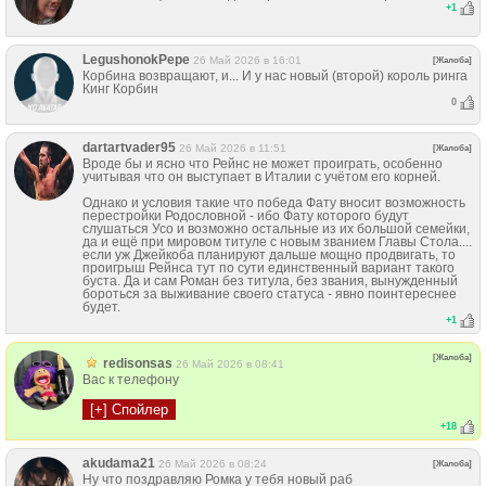
+
1
LegushonokPepe
26 Май 2026 в 16:01
[Жалоба]
Корбина возвращают, и... И у нас новый (второй) король ринга
Кинг Корбин
0
dartartvader95
26 Май 2026 в 11:51
[Жалоба]
Вроде бы и ясно что Рейнс не может проиграть, особенно
учитывая что он выступает в Италии с учётом его корней.
Однако и условия такие что победа Фату вносит возможность
перестройки Родословной - ибо Фату которого будут
слушаться Усо и возможно остальные из их большой семейки,
да и ещё при мировом титуле с новым званием Главы Стола....
если уж Джейкоба планируют дальше мощно продвигать, то
проигрыш Рейнса тут по сути единственный вариант такого
буста. Да и сам Роман без титула, без звания, вынужденный
бороться за выживание своего статуса - явно поинтереснее
будет.
+
1
[Жалоба]
redisonsas
26 Май 2026 в 08:41
Вас к телефону
+
18
akudama21
26 Май 2026 в 08:24
[Жалоба]
Ну что поздравляю Ромка у тебя новый раб