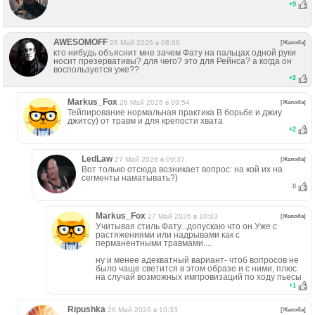
+
9
AWESOMOFF
26 Май 2026 в 08:08
[Жалоба]
кто нибудь объяснит мне зачем Фату на пальцах одной руки
носит презервативы? для чего? это для Рейнса? а когда он
воспользуется уже??
+
2
Markus_Fox
26 Май 2026 в 09:54
[Жалоба]
Тейпирование нормальная практика В борьбе и джиу
джитсу) от травм и для крепости хвата
+
2
LedLaw
27 Май 2026 в 09:37
[Жалоба]
Вот только отсюда возникает вопрос: на кой их на
сегменты наматывать?)
0
Markus_Fox
27 Май 2026 в 10:03
[Жалоба]
Учитывая стиль Фату...допускаю что он Уже с
растяжениями или надрывами как с
перманентными травмами....
ну и менее адекватный вариант- чтоб вопросов не
было чаще светится в этом образе и с ними, плюс
на случай возможных импровизаций по ходу пьесы
+
1
Ripushka
26 Май 2026 в 10:33
[Жалоба]