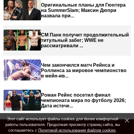
Оригинальные планы для Гюнтера
на SummerSlam; Максин Дюпри
назвала при...
СМ Панк получит продолжительный
титульный забег; WWE не
рассматривали ...
Чем закончился матч Рейнса и
Роллинса за мировое чемпионство
в мейн-ив...
Роман Рейнс посетил финал
чемпионата мира по футболу 2026;
Дата истече...
Этот сайт использует файлы cookies для более комфортной
работы пользователя. Продолжая просмотр страниц сайта, вы
соглашаетесь с
Политикой использования файлов cookies
.