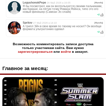
LegushonokPepe
26 Май 2026 в 16:05
[Жалоба]
Я бы посмотрел, как он воспользуется своими пальчиками,
как Какаши, на пятую точку Романа Рейнса, типо это его
новый финишер (Самоан Эс-спайк)
+
2
Spritov
27 Май 2026 в 14:10
[Жалоба]
А трипл Эйч в свое время по твоему не носил? Он вообще
формата ультратонких одевал
+
2
Возможность комментировать записи доступна
только участникам сайта. Вам нужно
зарегистрироваться
или
войти
в аккаунт.
Главное за месяц: