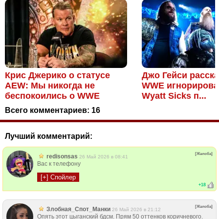
Крис Джерико о статусе
Джо Гейси расска
AEW: Мы никогда не
WWE игнорирова
беспокоились о WWE
Wyatt Sicks п...
Всего комментариев:
16
Лучший комментарий:
[Жалоба]
redisonsas
26 Май 2026 в 08:41
Вас к телефону
+
18
[Жалоба]
Злобная_Спот_Манки
26 Май 2026 в 21:12
Опять этот цыганский бдсм. Прям 50 оттенков коричневого.