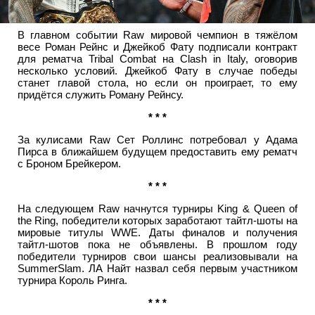
В главном событии Raw мировой чемпион в тяжёлом
весе Роман Рейнс и Джейкоб Фату подписали контракт
для рематча Tribal Combat на Clash in Italy, оговорив
несколько условий. Джейкоб Фату в случае победы
станет главой стола, но если он проиграет, то ему
придётся служить Роману Рейнсу.
* * *
За кулисами Raw Сет Роллинс потребовал у Адама
Пирса в ближайшем будущем предоставить ему рематч
с Броном Брейкером.
* * *
На следующем Raw начнутся турниры King & Queen of
the Ring, победители которых заработают тайтл-шоты на
мировые титулы WWE. Даты финалов и получения
тайтл-шотов пока не объявлены. В прошлом году
победители турниров свои шансы реализовывали на
SummerSlam. ЛА Найт назвал себя первым участником
турнира Король Ринга.
* * *