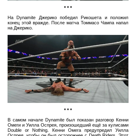
* * *
На Dynamite Джерико победил Рикошета и положил
конец этой вражде. После матча Томмасо Чампа напал
на Джерико.
* * *
В самом начале Dynamite был показан разговор Кенни
Омеги и Уилла Оспрея, произошедший ещё за кулисами
Double or Nothing. Кенни Омега предупредил Уилла
Оспрея, чтобы он был осторожнее с Death Riders. Этот