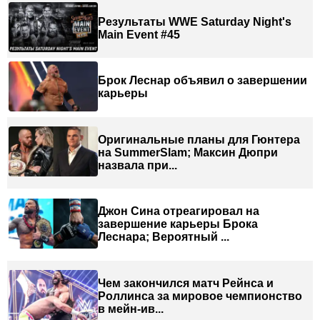
Результаты WWE Saturday Night's
Main Event #45
Брок Леснар объявил о завершении
карьеры
Оригинальные планы для Гюнтера
на SummerSlam; Максин Дюпри
назвала при...
Джон Сина отреагировал на
завершение карьеры Брока
Леснара; Вероятный ...
Чем закончился матч Рейнса и
Роллинса за мировое чемпионство
в мейн-ив...