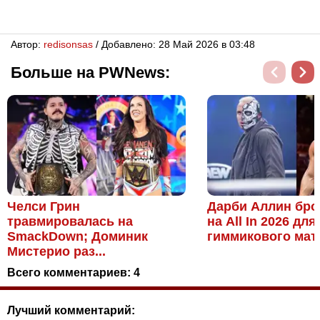
Автор:
redisonsas
/ Добавлено: 28 Май 2026 в 03:48
Больше на PWNews:
Челси Грин
Дарби Аллин бро
травмировалась на
на All In 2026 для
SmackDown; Доминик
гиммикового матч
Мистерио раз...
Всего комментариев:
4
Лучший комментарий: