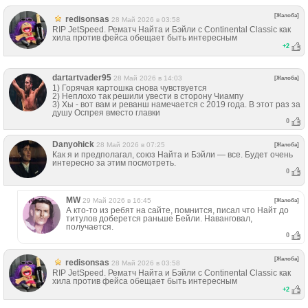
[Жалоба]
redisonsas
28 Май 2026 в 03:58
RIP JetSpeed. Рематч Найта и Бэйли c Continental Classic как
хила против фейса обещает быть интересным
+
2
dartartvader95
28 Май 2026 в 14:03
[Жалоба]
1) Горячая картошка снова чувствуется
2) Неплохо так решили увести в сторону Чиампу
3) Хы - вот вам и реванш намечается с 2019 года. В этот раз за
душу Оспрея вместо главки
0
Danyohick
28 Май 2026 в 07:25
[Жалоба]
Как я и предполагал, союз Найта и Бэйли — все. Будет очень
интересно за этим посмотреть.
0
MW
29 Май 2026 в 16:45
[Жалоба]
А кто-то из ребят на сайте, помнится, писал что Найт до
титулов доберется раньше Бейли. Наванговал,
получается.
0
[Жалоба]
redisonsas
28 Май 2026 в 03:58
RIP JetSpeed. Рематч Найта и Бэйли c Continental Classic как
хила против фейса обещает быть интересным
+
2