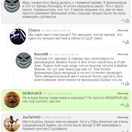
Мда, зачем этот бред делать с терминаторами, 5 финишеров
и это от Брока Леснара. И этого оказалось мало. Что с фату
лепят терминатора, что тут. Совсем лишнее это, как по мне,
просто унижают финишер этим, гораздо лучше было бы куча
немецких суплексов.
+
1
Choice
31 Май 2026 в 23:42
[Жалоба]
Мы один матч смотрели? По эмоциях, после мении, это
один из лучших матчей в области ЦЦУ, имхо
0
Beast88
01 Июн 2026 в 05:24
[Жалоба]
Причем тут эмоции, я говорю про легитимность
финишеров. Можно было и без этого обойтись в этом
бою. Ладно бой ещё когда титул против титула в мейне
Мании, но тут уже чересчур как-то. Тем более
финишера Брок мощный и он его отлично проводит.
Типа эмоциональный матч нельзя было сделать без
уничтожения легитимности финишера Брока что ли.
+
1
SKIBASICK
31 Май 2026 в 22:32
[Жалоба]
Ну и куда Броку заканчивать карьеру? Он просто МАШИНА! До
сих пор селлит, как бог.
+
25
JusTaVinO
31 Май 2026 в 22:30
[Жалоба]
Матч в разы лучше чем на мании. Ну и у Обы конечно уж очень
защищённый букинг, до этого было вроде 5 Ф5 максимум в
Аравии против Строумана