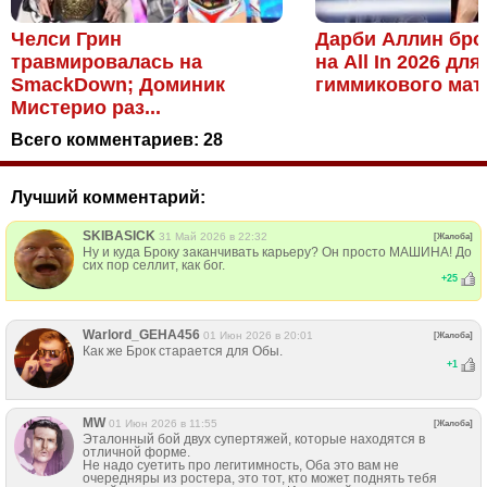
Челси Грин
Дарби Аллин бро
травмировалась на
на All In 2026 для
SmackDown; Доминик
гиммикового матч
Мистерио раз...
Всего комментариев:
28
Лучший комментарий:
SKIBASICK
31 Май 2026 в 22:32
[Жалоба]
Ну и куда Броку заканчивать карьеру? Он просто МАШИНА! До
сих пор селлит, как бог.
+
25
Warlord_GEHA456
01 Июн 2026 в 20:01
[Жалоба]
Как же Брок старается для Обы.
+
1
MW
01 Июн 2026 в 11:55
[Жалоба]
Эталонный бой двух супертяжей, которые находятся в
отличной форме.
Не надо суетить про легитимность, Оба это вам не
очередняры из ростера, это тот, кто может поднять тебя