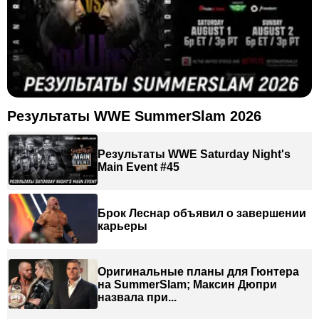
Результаты WWE SummerSlam 2026
Результаты WWE Saturday Night's
Main Event #45
Брок Леснар объявил о завершении
карьеры
Оригинальные планы для Гюнтера
на SummerSlam; Максин Дюпри
назвала при...