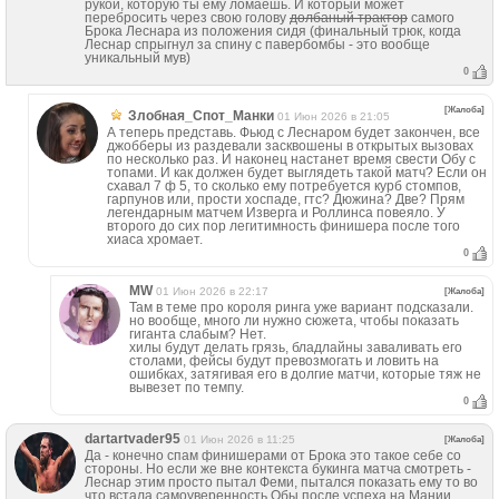
рукой, которую ты ему ломаешь. И который может
перебросить через свою голову
долбаный трактор
самого
Брока Леснара из положения сидя (финальный трюк, когда
Леснар спрыгнул за спину с павербомбы - это вообще
уникальный мув)
0
[Жалоба]
Злобная_Спот_Манки
01 Июн 2026 в 21:05
А теперь представь. Фьюд с Леснаром будет закончен, все
джобберы из раздевали засквошены в открытых вызовах
по несколько раз. И наконец настанет время свести Обу с
топами. И как должен будет выглядеть такой матч? Если он
схавал 7 ф 5, то сколько ему потребуется курб стомпов,
гарпунов или, прости хоспаде, гтс? Дюжина? Две? Прям
легендарным матчем Изверга и Роллинса повеяло. У
второго до сих пор легитимность финишера после того
хиаса хромает.
0
MW
01 Июн 2026 в 22:17
[Жалоба]
Там в теме про короля ринга уже вариант подсказали.
но вообще, много ли нужно сюжета, чтобы показать
гиганта слабым? Нет.
хилы будут делать грязь, бладлайны заваливать его
столами, фейсы будут превозмогать и ловить на
ошибках, затягивая его в долгие матчи, которые тяж не
вывезет по темпу.
0
dartartvader95
01 Июн 2026 в 11:25
[Жалоба]
Да - конечно спам финишерами от Брока это такое себе со
стороны. Но если же вне контекста букинга матча смотреть -
Леснар этим просто пытал Феми, пытался показать ему то во
что встала самоуверенность Обы после успеха на Мании.