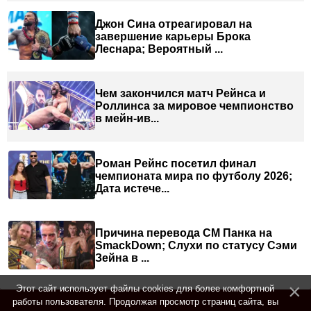
Джон Сина отреагировал на
завершение карьеры Брока
Леснара; Вероятный ...
Чем закончился матч Рейнса и
Роллинса за мировое чемпионство
в мейн-ив...
Роман Рейнс посетил финал
чемпионата мира по футболу 2026;
Дата истече...
Причина перевода СМ Панка на
SmackDown; Слухи по статусу Сэми
Зейна в ...
Этот сайт использует файлы cookies для более комфортной
работы пользователя. Продолжая просмотр страниц сайта, вы