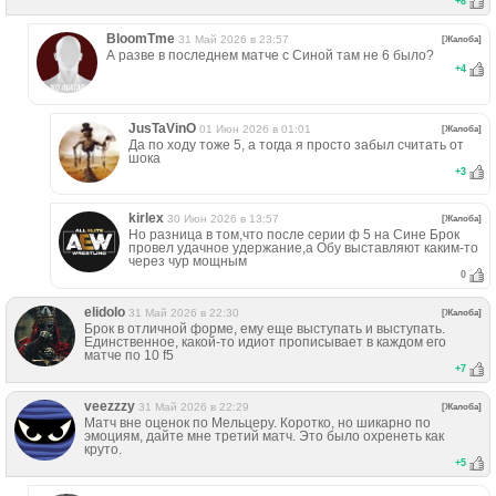
+
8
BloomTme
31 Май 2026 в 23:57
[Жалоба]
А разве в последнем матче с Синой там не 6 было?
+
4
JusTaVinO
01 Июн 2026 в 01:01
[Жалоба]
Да по ходу тоже 5, а тогда я просто забыл считать от
шока
+
3
kirlex
30 Июн 2026 в 13:57
[Жалоба]
Но разница в том,что после серии ф 5 на Сине Брок
провел удачное удержание,а Обу выставляют каким-то
через чур мощным
0
elidolo
31 Май 2026 в 22:30
[Жалоба]
Брок в отличной форме, ему еще выступать и выступать.
Единственное, какой-то идиот прописывает в каждом его
матче по 10 f5
+
7
veezzzy
31 Май 2026 в 22:29
[Жалоба]
Матч вне оценок по Мельцеру. Коротко, но шикарно по
эмоциям, дайте мне третий матч. Это было охренеть как
круто.
+
5