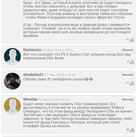
Брок - это Зверь, который в ранге охотника не будет нападать
чтобы быстро покончить с добычей. Вот и растягивал
удовольствие, даже победа тут для него не будет способом
успокоиться. Поэтому реванш и выстроили таким вот образом
- чтобы Феми в будущем пробудил своего Зверя Во Плоти.
И да - Леснар в нынешнем виде и давным-давно занимается
таким вот "спамом", ну есть же немало ярких этому примеров,
которые однако мало кого вообще возмущали до настоящего
времени.
+
1
Damtesyo
01 Июн 2026 в 10:41
[Жалоба]
Вот что означает что F5 и Suplex City!, решили исход боя над
повержаным Оба Феми.
0
akudama21
01 Июн 2026 в 10:25
[Жалоба]
Обнова гавно f5 занёрфили сильно😂😂
+
7
Westida
01 Июн 2026 в 09:54
[Жалоба]
Будет мягко сказано назвать Оба терминатором. Его
выносливость в этом матче на уровне праймового Рейнса.
Очевидно, что на этом фьюд между Леснаром и Оба не кончен.
Третий матч уже выиграет Оба и фьюд на этом будет
закончен, и там либо Леснар реально завершит карьеру, либо
начнется фьюд Гюнтера и Леснара, который уже точно
отправит Брока на пенсию.
+
2