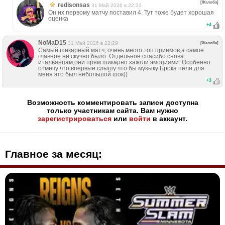
[Жалоба]
redisonsas
31 Май 2026 в 22:31
Он их первому матчу поставил 4. Тут тоже будет хорошая
оценка
+
4
NoMaD15
31 Май 2026 в 22:29
[Жалоба]
Самый шикарный матч, очень много топ приёмов,а самое
главное не скучно было. Отдельное спасибо снова
итальянцам,они прям шикарно зажгли эмоциями. Особенно
отмечу что впервые слышу что бы музыку Брока пели,для
меня это был небольшой шок))
+
3
Возможность комментировать записи доступна
только участникам сайта. Вам нужно
зарегистрироваться
или
войти
в аккаунт.
Главное за месяц: