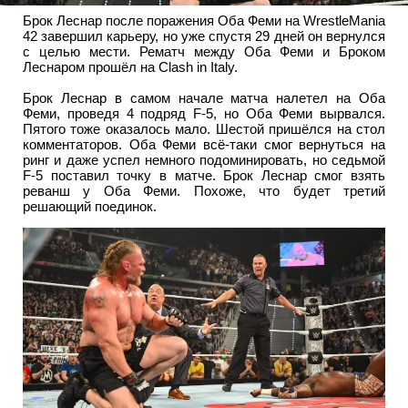
Брок Леснар после поражения Оба Феми на WrestleMania
42 завершил карьеру, но уже спустя 29 дней он вернулся
с целью мести. Рематч между Оба Феми и Броком
Леснаром прошёл на Clash in Italy.
Брок Леснар в самом начале матча налетел на Оба
Феми, проведя 4 подряд F-5, но Оба Феми вырвался.
Пятого тоже оказалось мало. Шестой пришёлся на стол
комментаторов. Оба Феми всё-таки смог вернуться на
ринг и даже успел немного подоминировать, но седьмой
F-5 поставил точку в матче. Брок Леснар смог взять
реванш у Оба Феми. Похоже, что будет третий
решающий поединок.