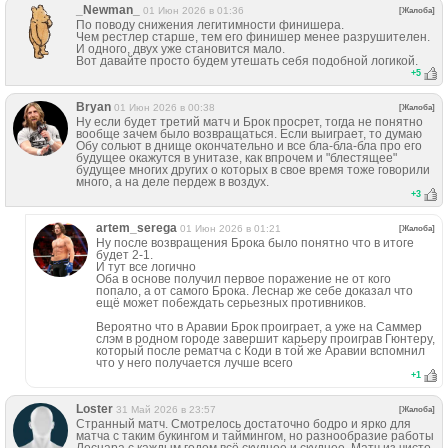
_Newman_
01 Июн 2026 в 01:36
[Жалоба]
По поводу снижения легитимности финишера.
Чем рестлер старше, тем его финишер менее разрушителен.
И одного, двух уже становится мало.
Вот давайте просто будем утешать себя подобной логикой.
+
5
Bryan
01 Июн 2026 в 00:38
[Жалоба]
Ну если будет третий матч и Брок просрет, тогда не понятно
вообще зачем было возвращаться. Если выиграет, то думаю
Обу сольют в днище окончательно и все бла-бла-бла про его
будущее окажутся в унитазе, как впрочем и "блестящее"
будущее многих других о которых в свое время тоже говорили
много, а на деле пердеж в воздух.
+
3
artem_serega
01 Июн 2026 в 01:21
[Жалоба]
Ну после возвращения Брока было понятно что в итоге
будет 2-1.
И тут все логично
Оба в основе получил первое поражение не от кого
попало, а от самого Брока. Леснар же себе доказал что
ещё может побеждать серьезных противников.
Вероятно что в Аравии Брок проиграет, а уже на Саммер
слэм в родном городе завершит карьеру проиграв Гюнтеру,
который после рематча с Коди в той же Аравии вспомнил
что у него получается лучше всего
+
1
Loster
31 Май 2026 в 23:57
[Жалоба]
Странный матч. Смотрелось достаточно бодро и ярко для
матча с таким букингом и таймингом, но разнообразие работы