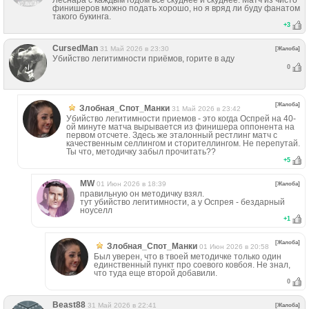
Леснара с каждым годом всё скуднее и скуднее. Матч из чисто
финишеров можно подать хорошо, но я вряд ли буду фанатом
такого букинга.
+
3
CursedMan
31 Май 2026 в 23:30
[Жалоба]
Убийство легитимности приёмов, горите в аду
0
[Жалоба]
Злобная_Спот_Манки
31 Май 2026 в 23:42
Убийство легитимности приемов - это когда Оспрей на 40-
ой минуте матча вырывается из финишера оппонента на
первом отсчете. Здесь же эталонный рестлинг матч с
качественным селлингом и сторителлингом. Не перепутай.
Ты что, методичку забыл прочитать??
+
5
MW
01 Июн 2026 в 18:39
[Жалоба]
правильную он методичку взял.
тут убийство легитимности, а у Оспрея - бездарный
ноуселл
+
1
[Жалоба]
Злобная_Спот_Манки
01 Июн 2026 в 20:58
Был уверен, что в твоей методичке только один
единственный пункт про соевого ковбоя. Не знал,
что туда еще второй добавили.
0
Beast88
31 Май 2026 в 22:41
[Жалоба]