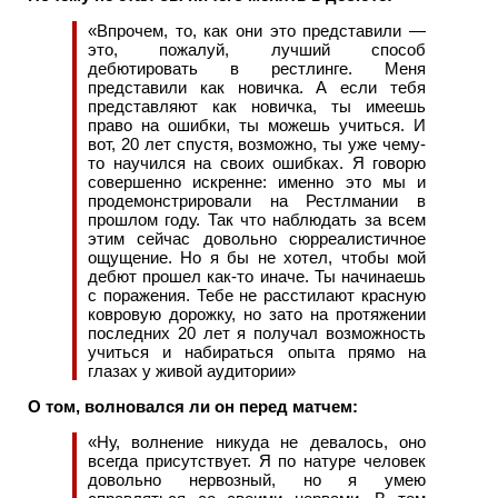
«Впрочем, то, как они это представили —
это, пожалуй, лучший способ
дебютировать в рестлинге. Меня
представили как новичка. А если тебя
представляют как новичка, ты имеешь
право на ошибки, ты можешь учиться. И
вот, 20 лет спустя, возможно, ты уже чему-
то научился на своих ошибках. Я говорю
совершенно искренне: именно это мы и
продемонстрировали на Рестлмании в
прошлом году. Так что наблюдать за всем
этим сейчас довольно сюрреалистичное
ощущение. Но я бы не хотел, чтобы мой
дебют прошел как-то иначе. Ты начинаешь
с поражения. Тебе не расстилают красную
ковровую дорожку, но зато на протяжении
последних 20 лет я получал возможность
учиться и набираться опыта прямо на
глазах у живой аудитории»
О том, волновался ли он перед матчем:
«Ну, волнение никуда не девалось, оно
всегда присутствует. Я по натуре человек
довольно нервозный, но я умею