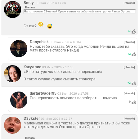
Smey
03 Июн 2026 в 17:36
[Жалоба]
Цитата
На тот момент 22-летний Ортон вышел на дебютный матч против Рэнди Ортона.
Эт как?
+
4
Danyohick
03 Июн 2026 в 18:04
[Жалоба]
Ну как тебе сказать. Это когда молодой Рэнди вышел на
матч против старого Рэнди)
+
3
Какуллио
03 Июн 2026 в 17:36
[Жалоба]
«Я по натуре человек довольно нервозный»
В таком случае лучше сменить спонсора.
+
3
dartartvader95
03 Июн 2026 в 17:58
[Жалоба]
Его нервозность помогает перебороть.... водочка
0
D3ykster
03 Июн 2026 в 17:27
[Жалоба]
Маленькая ошибка в тексте, но должен признать, я бы тоже
хотел увидеть матч Ортона против Ортона.
Цитата