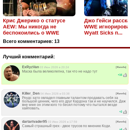
Крис Джерико о статусе
Джо Гейси расска
AEW: Мы никогда не
WWE игнорирова
беспокоились о WWE
Wyatt Sicks п...
Всего комментариев:
13
Лучший комментарий:
ExRyzVan
03 Июн 2026 в 20:24
[Жалоба]
Маска была великолепна, так что не надо тут
+
16
Killer_Den
04 Июн 2026 в 03:38
[Жалоба]
Роудс зато овладел главным талантом продавать себя за
большой ценник, чего его друг Кардона так и не научился. Даж
вне wwe он этим кого то бесил потому что пытался везде
хайповать.
+
2
dartartvader95
03 Июн 2026 в 17:59
[Жалоба]
Самый страшный грех - двое трусов по мнению Коди.
+
4