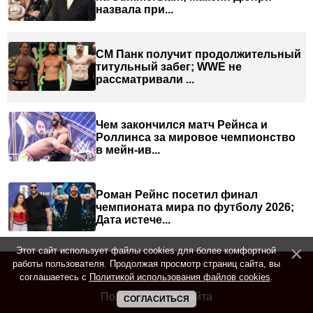
назвала при...
СМ Панк получит продолжительный
титульный забег; WWE не
рассматривали ...
Чем закончился матч Рейнса и
Роллинса за мировое чемпионство
в мейн-ив...
Роман Рейнс посетил финал
чемпионата мира по футболу 2026;
Дата истече...
Этот сайт использует файлы cookies для более комфортной
работы пользователя. Продолжая просмотр страниц сайта, вы
соглашаетесь с
Политикой использования файлов cookies
.
Полная версия сайта
СОГЛАСИТЬСЯ