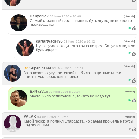
Danyohick
03 Июн 2026 в 18:06
[Жалоба]
Самый страшный грех — выпить бутылку водки не своего
производства
+
8
dartartvader95
03 Июн 2026 в 19:32
[Жалоба]
Ну в случае с Коди - это точно не грех. Балуется видимо
будь здоров
+
2
[Жалоба]
Super_fanat
03 Июн 2026 в 17:58
Зато позже к луку претензий не было: защитные маски,
пакеты, усы, фейспейнт, трико.
+
2
ExRyzVan
03 Июн 2026 в 20:24
[Жалоба]
Маска была великолепна, так что не надо тут
+
16
VALAK
03 Июн 2026 в 17:55
[Жалоба]
Какой позор, я помнил Стардаста, но забыл про белые трусы
под зелеными
0