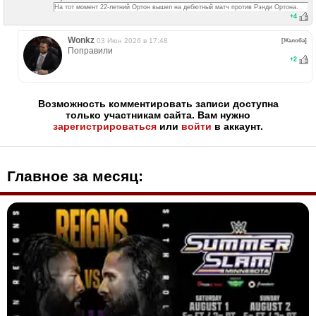
На тот момент 22-летний Ортон вышел на дебютный матч против Рэнди Ортона.
+
4
Wonkz
03 Июн 2026 в 17:48
[Жалоба]
Поправили
+
2
Возможность комментировать записи доступна
только участникам сайта. Вам нужно
зарегистрироваться
или
войти
в аккаунт.
Главное за месяц: