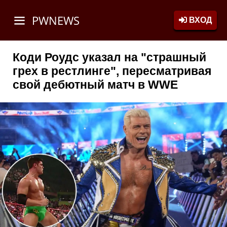
PWNEWS
ВХОД
Коди Роудс указал на "страшный
грех в рестлинге", пересматривая
свой дебютный матч в WWE