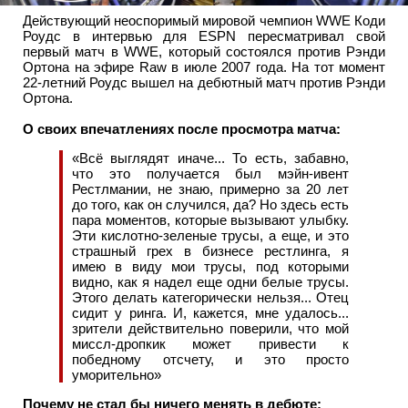
Действующий неоспоримый мировой чемпион WWE Коди
Роудс в интервью для ESPN пересматривал свой
первый матч в WWE, который состоялся против Рэнди
Ортона на эфире Raw в июле 2007 года. На тот момент
22-летний Роудс вышел на дебютный матч против Рэнди
Ортона.
О своих впечатлениях после просмотра матча:
«Всё выглядят иначе... То есть, забавно,
что это получается был мэйн-ивент
Рестлмании, не знаю, примерно за 20 лет
до того, как он случился, да? Но здесь есть
пара моментов, которые вызывают улыбку.
Эти кислотно-зеленые трусы, а еще, и это
страшный грех в бизнесе рестлинга, я
имею в виду мои трусы, под которыми
видно, как я надел еще одни белые трусы.
Этого делать категорически нельзя... Отец
сидит у ринга. И, кажется, мне удалось...
зрители действительно поверили, что мой
миссл-дропкик может привести к
победному отсчету, и это просто
уморительно»
Почему не стал бы ничего менять в дебюте: