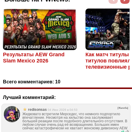
Результаты AEW Grand
Как матч титулы 
Slam Mexico 2026
титулов повлиял
телевизионные ре
Всего комментариев:
10
Лучший комментарий:
[Жалоба]
redisonsas
04 Июн 2026 в 04:53
Жидковато встретили Мерседес, что немного подпортило
впечатление. Несмотря на хильство она заслуживает
большей реакции после подобного длительного отсутствия. В
любом случае очень рад её возвращению. Больших имен
сейчас катастрофически не хватает женскому дивизиону AEW
+
9