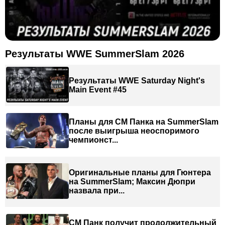
Результаты WWE SummerSlam 2026
Результаты WWE Saturday Night's
Main Event #45
Планы для СМ Панка на SummerSlam
после выигрыша неоспоримого
чемпионст...
Оригинальные планы для Гюнтера
на SummerSlam; Максин Дюпри
назвала при...
СМ Панк получит продолжительный