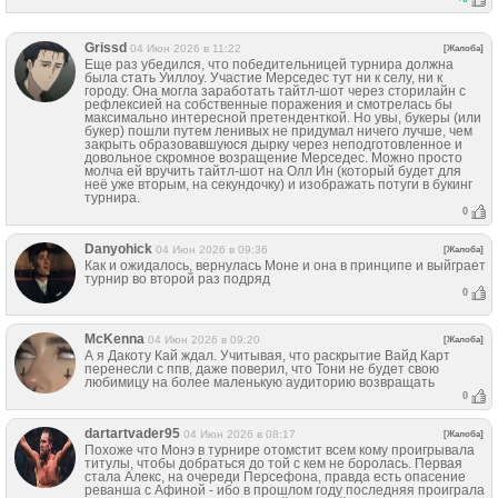
Grissd
04 Июн 2026 в 11:22
[Жалоба]
Еще раз убедился, что победительницей турнира должна
была стать Уиллоу. Участие Мерседес тут ни к селу, ни к
городу. Она могла заработать тайтл-шот через сторилайн с
рефлексией на собственные поражения и смотрелась бы
максимально интересной претенденткой. Но увы, букеры (или
букер) пошли путем ленивых не придумал ничего лучше, чем
закрыть образовавшуюся дырку через неподготовленное и
довольное скромное возращение Мерседес. Можно просто
молча ей вручить тайтл-шот на Олл Ин (который будет для
неё уже вторым, на секундочку) и изображать потуги в букинг
турнира.
0
Danyohick
04 Июн 2026 в 09:36
[Жалоба]
Как и ожидалось, вернулась Моне и она в принципе и выйграет
турнир во второй раз подряд
0
McKenna
04 Июн 2026 в 09:20
[Жалоба]
А я Дакоту Кай ждал. Учитывая, что раскрытие Вайд Карт
перенесли с ппв, даже поверил, что Тони не будет свою
любимицу на более маленькую аудиторию возвращать
0
dartartvader95
04 Июн 2026 в 08:17
[Жалоба]
Похоже что Монэ в турнире отомстит всем кому проигрывала
титулы, чтобы добраться до той с кем не боролась. Первая
стала Алекс, на очереди Персефона, правда есть опасение
реванша с Афиной - ибо в прошлом году последняя проиграла