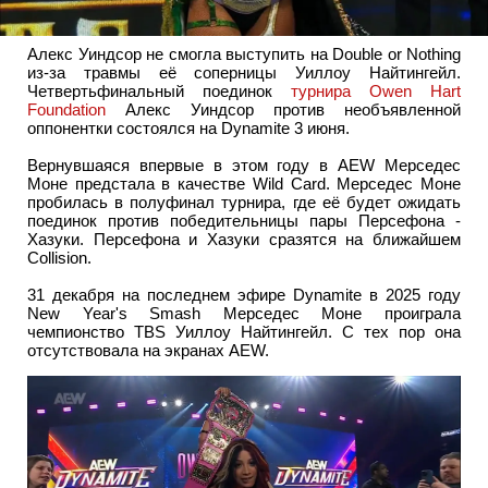
Алекс Уиндсор не смогла выступить на Double or Nothing
из-за травмы её соперницы Уиллоу Найтингейл.
Четвертьфинальный поединок
турнира Owen Hart
Foundation
Алекс Уиндсор против необъявленной
оппонентки состоялся на Dynamite 3 июня.
Вернувшаяся впервые в этом году в AEW Мерседес
Моне предстала в качестве Wild Card. Мерседес Моне
пробилась в полуфинал турнира, где её будет ожидать
поединок против победительницы пары Персефона -
Хазуки. Персефона и Хазуки сразятся на ближайшем
Collision.
31 декабря на последнем эфире Dynamite в 2025 году
New Year's Smash Мерседес Моне проиграла
чемпионство TBS Уиллоу Найтингейл. С тех пор она
отсутствовала на экранах AEW.