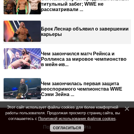
титульный забег; WWE не
рассматривали ...
Брок Леснар объявил о завершении
карьеры
Чем закончился матч Рейнса и
Роллинса за мировое чемпионство
в мейн-ив...
Чем закончилась первая защита
неоспоримого чемпионства WWE
Сэми Зейна ...
Этот сайт использует файлы cookies для более комфортной
работы пользователя. Продолжая просмотр страниц сайта, вы
соглашаетесь с
Политикой использования файлов cookies
.
Полная версия сайта
СОГЛАСИТЬСЯ