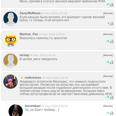
Монэ, причём в статусе женской мировой чемпионки ROH.
+
2
DanyWolfman
04 Июн 2026 в 07:34
[Жалоба]
Если раньше была интрига, кто выиграет турнир женский
кубок, то теперь этой интриги нет.
0
Markus_Fox
04 Июн 2026 в 06:45
[Жалоба]
Вернулась наконец то, красотка
+
3
wrong
04 Июн 2026 в 04:55
[Жалоба]
В целом, как и ожидалось
+
2
[Жалоба]
redisonsas
04 Июн 2026 в 04:53
Жидковато встретили Мерседес, что немного подпортило
впечатление. Несмотря на хильство она заслуживает
большей реакции после подобного длительного отсутствия. В
любом случае очень рад её возвращению. Больших имен
сейчас катастрофически не хватает женскому дивизиону AEW
+
9
burunduas
04 Июн 2026 в 08:29
[Жалоба]
Эх, не Бритт Бейкер... (
+
1