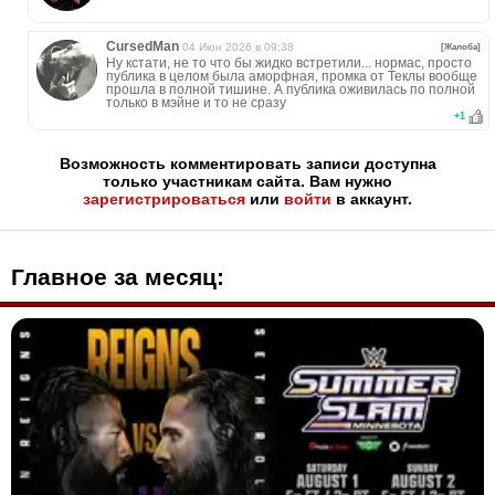
CursedMan
04 Июн 2026 в 09:38
[Жалоба]
Ну кстати, не то что бы жидко встретили... нормас, просто
публика в целом была аморфная, промка от Теклы вообще
прошла в полной тишине. А публика оживилась по полной
только в мэйне и то не сразу
+
1
Возможность комментировать записи доступна
только участникам сайта. Вам нужно
зарегистрироваться
или
войти
в аккаунт.
Главное за месяц: