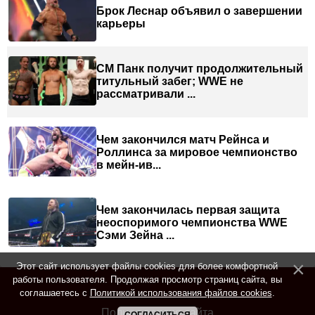
Брок Леснар объявил о завершении
карьеры
СМ Панк получит продолжительный
титульный забег; WWE не
рассматривали ...
Чем закончился матч Рейнса и
Роллинса за мировое чемпионство
в мейн-ив...
Чем закончилась первая защита
неоспоримого чемпионства WWE
Сэми Зейна ...
Этот сайт использует файлы cookies для более комфортной
работы пользователя. Продолжая просмотр страниц сайта, вы
соглашаетесь с
Политикой использования файлов cookies
.
Полная версия сайта