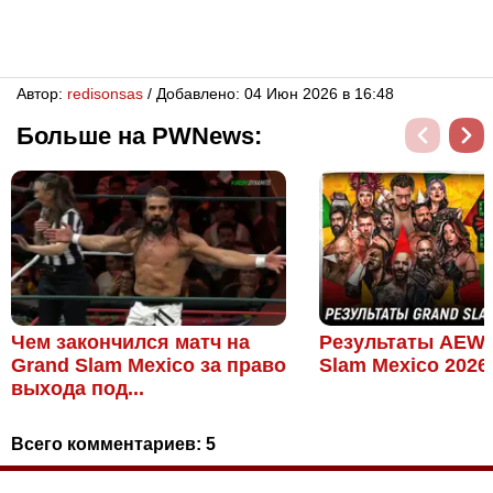
Автор:
redisonsas
/ Добавлено: 04 Июн 2026 в 16:48
Больше на PWNews:
Чем закончился матч на
Результаты AEW 
Grand Slam Mexico за право
Slam Mexico 2026
выхода под...
Всего комментариев:
5