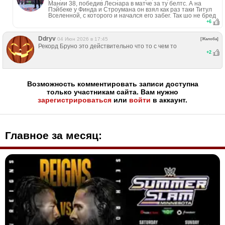
Мании 38, победив Леснара в матче за ту белтс. А на
Пэйбеке у Финда и Строумана он взял как раз таки Титул
Вселенной, с которого и начался его забег. Так шо не бред
+
6
Ddryv
04 Июн 2026 в 17:45
[Жалоба]
Рекорд Бруно это действительно что то с чем то
+
2
Возможность комментировать записи доступна
только участникам сайта. Вам нужно
зарегистрироваться
или
войти
в аккаунт.
Главное за месяц: