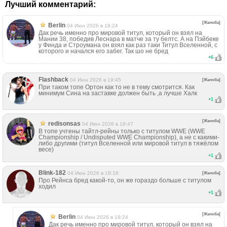
Лучший комментарий:
[Жалоба]
Berlin
04 Июн 2026 в 18:24
Дак речь именно про мировой титул, который он взял на
Мании 38, победив Леснара в матче за ту белтс. А на Пэйбеке
у Финда и Строумана он взял как раз таки Титул Вселенной, с
которого и начался его забег. Так шо не бред
+
6
Flashback
04 Июн 2026 в 19:45
[Жалоба]
При таком топе Ортон как то не в тему смотрится. Как
минимум Сина на заставке должен быть ,а лучше Халк
+
1
[Жалоба]
redisonsas
04 Июн 2026 в 18:47
В топе учтены тайтл-рейны только с титулом WWE (WWE
Championship / Undisputed WWE Championship), а не с какими-
либо другими (титул Вселенной или мировой титул в тяжёлом
весе)
+
1
Blink-182
04 Июн 2026 в 18:18
[Жалоба]
Про Рейнса бред какой-то, он же гораздо больше с титулом
ходил
+
1
[Жалоба]
Berlin
04 Июн 2026 в 18:24
Дак речь именно про мировой титул, который он взял на