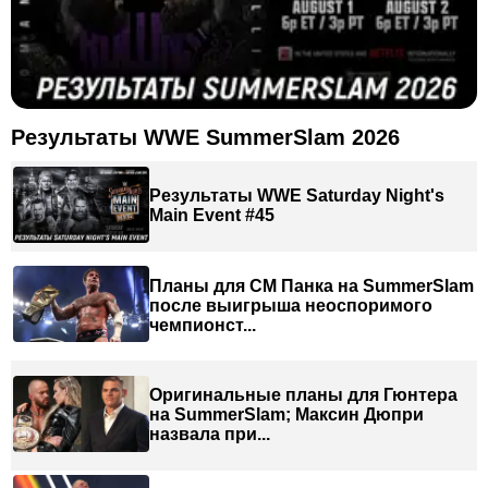
Результаты WWE SummerSlam 2026
Результаты WWE Saturday Night's
Main Event #45
Планы для СМ Панка на SummerSlam
после выигрыша неоспоримого
чемпионст...
Оригинальные планы для Гюнтера
на SummerSlam; Максин Дюпри
назвала при...