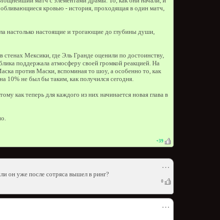
Мощнейший матч с элементами драмы. То, как они начали, и
 обливающиеся кровью - история, проходящая в один матч,
ла настолько настоящие и трогающие до глубины души,
 в стенах Мексики, где Эль Гранде оценили по достоинству,
блика поддержала атмосферу своей громкой реакцией. На
Маска против Маски, вспоминая то шоу, а особенно то, как
на 10% не был бы таким, как получился сегодня.
му как теперь для каждого из них начинается новая глава в
о.
+
39
⋯
или он уже после сотряса вышел в ринг?
0
⋯