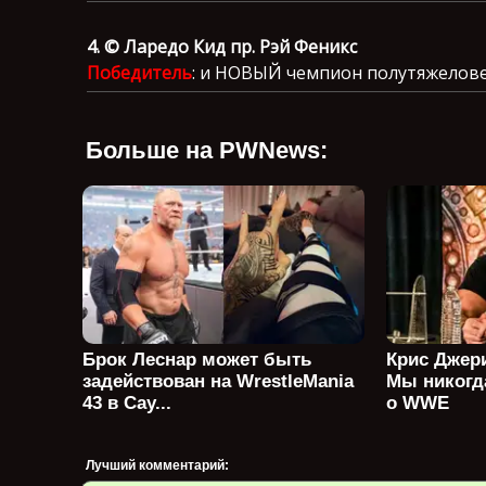
4. © Ларедо Кид пр. Рэй Феникс
Победитель
: и НОВЫЙ чемпион полутяжелове
Больше на PWNews:
Брок Леснар может быть
Крис Джери
задействован на WrestleMania
Мы никогд
43 в Сау...
о WWE
Лучший комментарий: