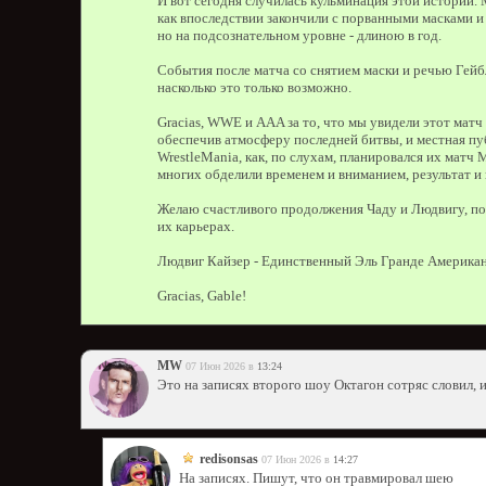
И вот сегодня случилась кульминация этой истории. 
как впоследствии закончили с порванными масками и
но на подсознательном уровне - длиною в год.
События после матча со снятием маски и речью Гейб
насколько это только возможно.
Gracias, WWE и AAA за то, что мы увидели этот матч
обеспечив атмосферу последней битвы, и местная пу
WrestleMania, как, по слухам, планировался их матч 
многих обделили временем и вниманием, результат и 
Желаю счастливого продолжения Чаду и Людвигу, пото
их карьерах.
Людвиг Кайзер - Единственный Эль Гранде Американ
Gracias, Gable!
MW
07 Июн 2026 в
13:24
Это на записях второго шоу Октагон сотряс словил, 
redisonsas
07 Июн 2026 в
14:27
На записях. Пишут, что он травмировал шею