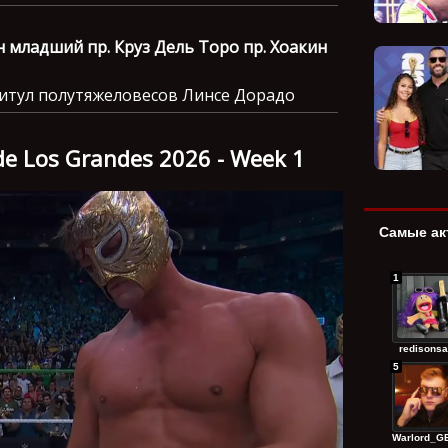
н младший пр. Круз Дель Торо пр. Хоакин
итул полутяжеловесов Линсе Дорадо
e Los Grandes 2026 - Week 1
Самые ак
1
redisonsa
5
Warlord_GE