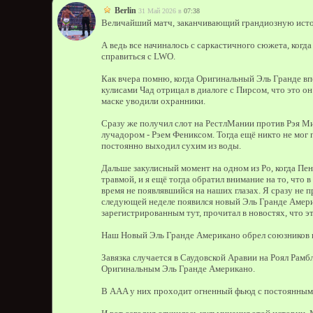
Berlin
31 Май 2026 в
07:38
Величайший матч, заканчивающий грандиозную ист
А ведь все начиналось с саркастичного сюжета, когд
справиться с LWO.
Как вчера помню, когда Оригинальный Эль Гранде впе
кулисами Чад отрицал в диалоге с Пирсом, что это он
маске уводили охранники.
Сразу же получил слот на РестлМании против Рэя Ми
лучадором - Рэем Фениксом. Тогда ещё никто не мог 
постоянно выходил сухим из воды.
Дальше закулисный момент на одном из Ро, когда Пент
травмой, и я ещё тогда обратил внимание на то, что 
время не появлявшийся на наших глазах. Я сразу не п
следующей неделе появился новый Эль Гранде Америка
зарегистрированным тут, прочитал в новостях, что э
Наш Новый Эль Гранде Американо обрел союзников в 
Завязка случается в Саудовской Аравии на Роял Рамбл
Оригинальным Эль Гранде Американо.
В AAA у них проходит огненный фьюд с постоянным