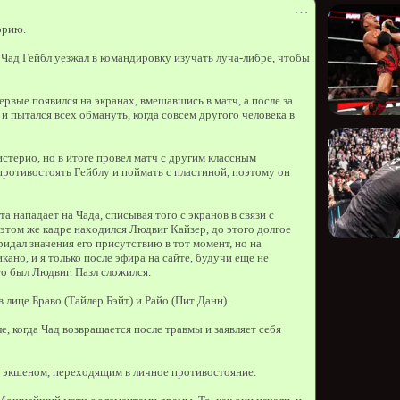
⋯
орию.
а Чад Гейбл уезжал в командировку изучать луча-либре, чтобы
рвые появился на экранах, вмешавшись в матч, а после за
 и пытался всех обмануть, когда совсем другого человека в
стерио, но в итоге провел матч с другим классным
противостоять Гейблу и поймать с пластиной, поэтому он
а нападает на Чада, списывая того с экранов в связи с
в этом же кадре находился Людвиг Кайзер, до этого долгое
ридал значения его присутствию в тот момент, но на
но, и я только после эфира на сайте, будучи еще не
то был Людвиг. Пазл сложился.
лице Браво (Тайлер Бэйт) и Райо (Пит Данн).
е, когда Чад возвращается после травмы и заявляет себя
 экшеном, переходящим в личное противостояние.