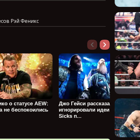
сов Рэй Феникс
ко о статусе AEW:
Джо Гейси рассказал, что WW
а не беспокоились
игнорировали идеи Wyatt
Sicks п...