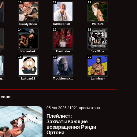
10
11
12
..
RandyОrton
KillOwensK...
WeRuNi
14
15
16
...
Kvoterbek
Fruitcake
1ceN1ce
18
19
20
...
kakuzu13
Troublemak...
Lannister
ресно
05 Авг 2026 / 1921 просмотров
Плейлист:
Захватывающие
возвращения Рэнди
Ортона