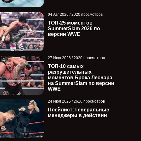
04 Авг 2026 / 2020 просмотров
ТОП-25 моментов
SummerSlam 2026 по
версии WWE
27 Июл 2026 / 2020 просмотров
ТОП-10 самых
разрушительных
моментов Брока Леснара
на SummerSlam по версии
WWE
24 Июл 2026 / 2616 просмотров
E
Джон Сина отреагировал на
Чем закончился 
Плейлист: Генеральные
завершение карьеры Брока
против Адама Пэ
менеджеры в действии
Леснара; ...
Бродидо за ...