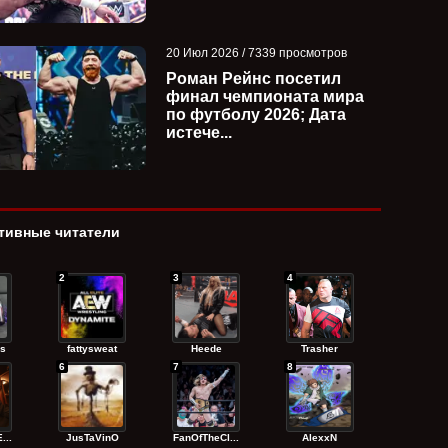
20 Июл 2026 / 7339 просмотров
Роман Рейнс посетил
финал чемпионата мира
по футболу 2026; Дата
истече...
тивные читатели
2
3
4
s
fattysweat
Heede
Trasher
6
7
8
...
JusTaVinO
FanOfTheCl...
AlexxN