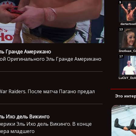
9
dartartvad.
13
Эль Гранде Американо
Злобная_Сп
17
ской Оригинального Эль Гранде Американо
LuCkY_DzAg
r Raiders. После матча Пагано предал
Это инте
Эль Ихо дель Викинго
ерики Эль Ихо дель Викинго. В конце
нера младшего