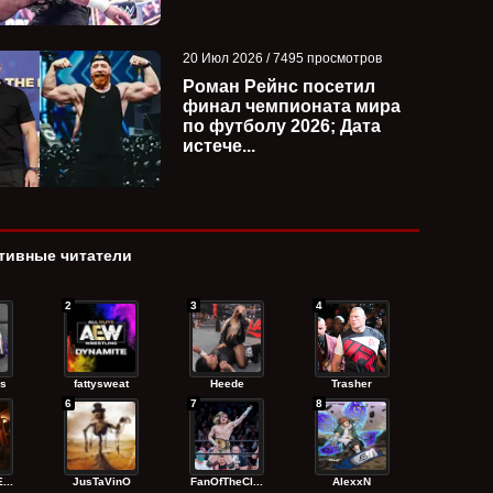
20 Июл 2026 / 7495 просмотров
Роман Рейнс посетил
финал чемпионата мира
по футболу 2026; Дата
истече...
тивные читатели
2
3
4
s
fattysweat
Heede
Trasher
6
7
8
...
JusTaVinO
FanOfTheCl...
AlexxN