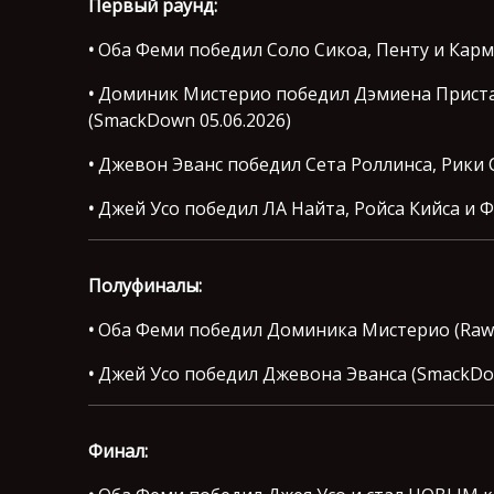
Первый раунд:
•
Оба Феми победил Соло Сикоа, Пенту и Кармел
•
Доминик Мистерио победил Дэмиена Приста,
(SmackDown 05.06.2026)
•
Джевон Эванс победил Сета Роллинса, Рики Се
•
Джей Усо победил ЛА Найта, Ройса Кийса и Ф
Полуфиналы:
•
Оба Феми победил Доминика Мистерио (Raw 1
•
Джей Усо победил Джевона Эванса (SmackDow
Финал: