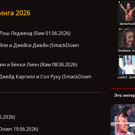
9
инга 2026
dartartvad.
13
Лэш Ледженд (Raw 01.06.2026)
эйли и Джейси Джейн (SmackDown
Злобная_Сп
17
н и Бекки Линч (Raw 08.06.2026)
жейд Каргилл и Сол Руку (SmackDown
LuCkY_DzAg
Это инте
.2026)
own 19.06.2026)