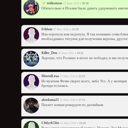
redisonsas
02 Июн 2026 в
00:38
Обязательно в Италии было давать удерживать имен
Feldom
07 Июл 2026 в
12:59
Или перепуш или недопуш. Я так понимаю семи близк
необходимых титулов для получении короны, другое 
Killer_Den
20 Июн 2026 в
19:21
Хорошо, что Роллинс в итоге не победил, и мы получ
MentolLexa
13 Июн 2026 в
22:51
Из мужчин Феми скорее всего, либо Усо. А у женщин 
бренда осталась.
akudama21
13 Июн 2026 в
17:11
Пахнет новым рекордом по дизлайкам
C0dyrh7des
13 Июн 2026 в
13:56
Вот у меня единственный вопрос. Почему Лив Морган