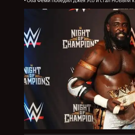
•
Оба Феми победил Джея Усо и стал НОВЫМ кор