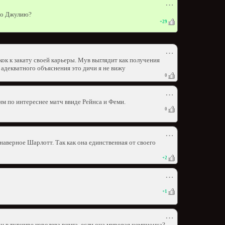
⋯
но Джулию?
+
29
⋯
ок к закату своей карьеры. Мув выглядит как получения
адекватного объяснения это дичи я не вижу
0
⋯
им по интереснее матч ввиде Рейнса и Феми.
0
⋯
наверное Шарлотт. Так как она единственная от своего
+
2
⋯
+
1
⋯
 в турнире королева ринга, если она мировая чемпионка?