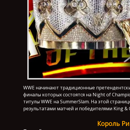
WWE начинают традиционные претендентские 
финалы которых состоятся на Night of Champ
титулы WWE на SummerSlam. На этой страниц
результатами матчей и победителями King & Q
Король Ри