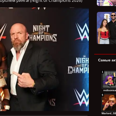
олём ринга! (Night of Champions 2026)
Самые ак
1
redisonsa
5
Warlord_GE