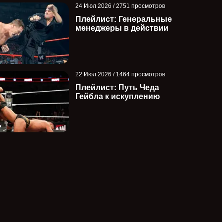
24 Июл 2026 / 2751 просмотров
Плейлист: Генеральные
менеджеры в действии
22 Июл 2026 / 1464 просмотров
Плейлист: Путь Чеда
Гейбла к искуплению
Чем закончился матч Шарлотт
Дальнейшие пла
Флэр и Джейд Каргилл в мейн-
Грин после выи
ивен...
временного че...