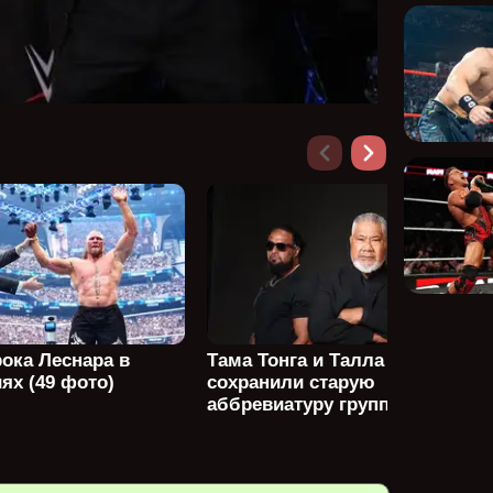
ока Леснара в
Тама Тонга и Талла Тонга
ях (49 фото)
сохранили старую
аббревиатуру групп...