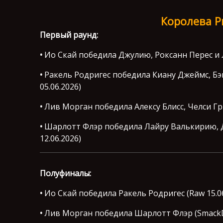
Королева Р
Первый раунд:
•
Ио Скай победила Джулию, Роксанн Перес и 
•
Ракель Родригес победила Киану Джеймс, Б
05.06.2026)
•
Лив Морган победила Алексу Блисс, Челси Гри
•
Шарлотт Флэр победила Лайру Валькирию, Д
12.06.2026)
Полуфиналы:
•
Ио Скай победила Ракель Родригес (Raw 15.06
•
Лив Морган победила Шарлотт Флэр (SmackD