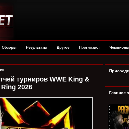
Обзоры
Результаты
Другое
Прогнозист
Чемпион
ора
Присоеди
атчей турниров WWE King &
 Ring 2026
Главное 