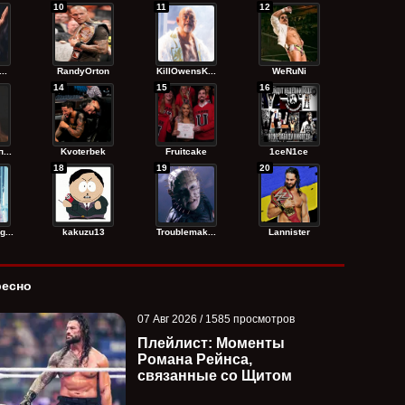
10
11
12
..
RandyОrton
KillOwensK...
WeRuNi
14
15
16
...
Kvoterbek
Fruitcake
1ceN1ce
18
19
20
...
kakuzu13
Troublemak...
Lannister
ресно
07 Авг 2026 / 1585 просмотров
Плейлист: Моменты
Романа Рейнса,
связанные со Щитом