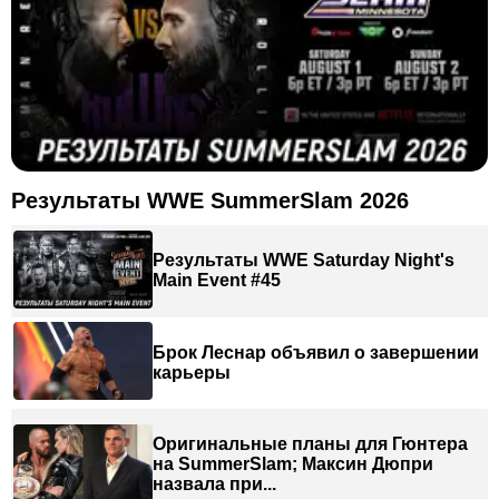
Результаты WWE SummerSlam 2026
Результаты WWE Saturday Night's
Main Event #45
Брок Леснар объявил о завершении
карьеры
Оригинальные планы для Гюнтера
на SummerSlam; Максин Дюпри
назвала при...