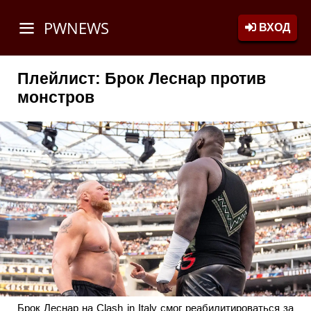
PWNEWS
ВХОД
Плейлист: Брок Леснар против
монстров
Брок Леснар на Clash in Italy смог реабилитироваться за