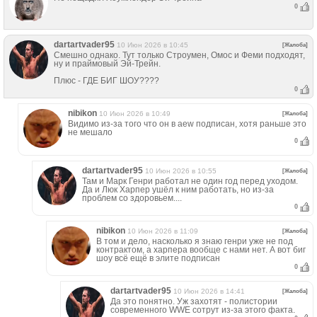
0
dartartvader95
10 Июн 2026 в 10:45
[Жалоба]
Смешно однако. Тут только Строумен, Омос и Феми подходят,
ну и праймовый Эй-Трейн.
Плюс - ГДЕ БИГ ШОУ????
0
nibikon
10 Июн 2026 в 10:49
[Жалоба]
Видимо из-за того что он в aew подписан, хотя раньше это
не мешало
0
dartartvader95
10 Июн 2026 в 10:55
[Жалоба]
Там и Марк Генри работал не один год перед уходом.
Да и Люк Харпер ушёл к ним работать, но из-за
проблем со здоровьем....
0
nibikon
10 Июн 2026 в 11:09
[Жалоба]
В том и дело, насколько я знаю генри уже не под
контрактом, а харпера вообще с нами нет. А вот биг
шоу всё ещё в элите подписан
0
dartartvader95
10 Июн 2026 в 14:41
[Жалоба]
Да это понятно. Уж захотят - полистории
современного WWE сотрут из-за этого факта.