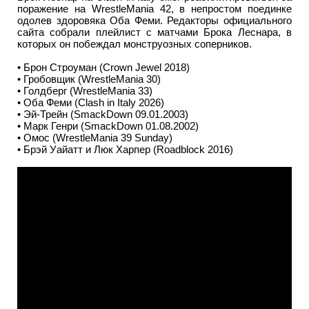
поражение на WrestleMania 42, в непростом поединке
одолев здоровяка Оба Феми. Редакторы официального
сайта собрали плейлист с матчами Брока Леснара, в
которых он побеждал монструозных соперников.
• Брон Строуман (Crown Jewel 2018)
• Гробовщик (WrestleMania 30)
• Голдберг (WrestleMania 33)
• Оба Феми (Clash in Italy 2026)
• Эй-Трейн (SmackDown 09.01.2003)
• Марк Генри (SmackDown 01.08.2002)
• Омос (WrestleMania 39 Sunday)
• Брэй Уайатт и Люк Харпер (Roadblock 2016)