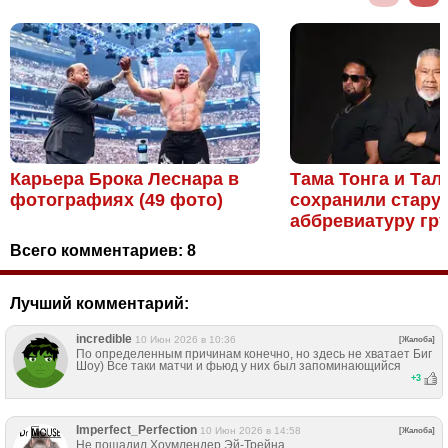
Карьера Брока Леснара в
Тама Тонга и Тал
фотографиях (49 фото)
сохранили стару
аббревиатуру гру
Всего комментариев:
8
Лучший комментарий:
incredible
10 Июн 2026 в 10:36
[Жалоба]
По определенным причинам конечно, но здесь не хватает Биг
Шоу) Все таки матчи и фьюд у них был запоминающийся
+
3
Imperfect_Perfection
10 Июн 2026 в 14:58
[Жалоба]
Не пощадил Хоумлендер Эй-Трейна