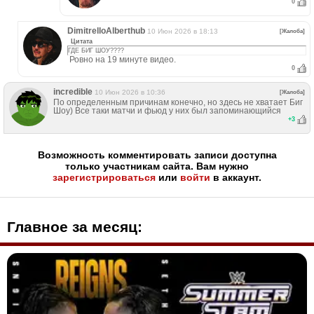
0
DimitrelloAlberthub
10 Июн 2026 в 18:13
[Жалоба]
Цитата
ГДЕ БИГ ШОУ????
Ровно на 19 минуте видео.
0
incredible
10 Июн 2026 в 10:36
[Жалоба]
По определенным причинам конечно, но здесь не хватает Биг
Шоу) Все таки матчи и фьюд у них был запоминающийся
+
3
Возможность комментировать записи доступна
только участникам сайта. Вам нужно
зарегистрироваться
или
войти
в аккаунт.
Главное за месяц: