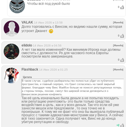
Чтобы всё под рукой было
0
VALAK
14 Июн 2026 в 13:58
[Жалоба]
Долго торговались с Винсом, но видимо нашли сумму, которая
устроит Джанет
0
elidolo
14 Июн 2026 в 04:56
[Жалоба]
А чет так мало изменений? Как минимум Игрока еще должны
сместить с должности. Ро для часового пояса Европы
посмотрели мало американцев.
0
Flashback
14 Июн 2026 в 01:25
[Жалоба]
Цитата
В таком случае, судебное разбирательство полностью уйдет из публичного
пространства, и главный сюрприз, что Грант согласилась на такой закрытый
формат, благодаря чему Винс МакМэн больше не понесет репутационных потерь,
а стороны теперь, похоже, смогут без широкой огласки договориться о
финансовом решении конфликта.
Так её цель изначально была деньги а не попытка посадить
или репутацию уничтожить- это были только средства
воздействия а цель , как и у всех-деньги. Так что если ей уже
занесли мешок или предложили , то она точно не в
проигрыше. К тому же не факт что она бы выиграла публичный
процесс с такими адвокатами-монстрами как у Винса. А сейчас
всё тихо закончится. Одна получает чек, Винс не до конца
убитую репутацию и свободу.
+
2