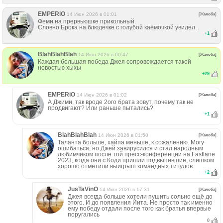
EMPERiO
14 Июн 2026 в 01:01
[Жалоба]
Феми на прервьюшке прикольный.
Словно Брока на блюдечке с голубой каёмочкой увидел.
+
1
BlahBlahBlah
14 Июн 2026 в 00:47
[Жалоба]
Каждая большая победа Джея сопровождается такой
новостью хыхы
+
29
EMPERiO
14 Июн 2026 в 01:02
[Жалоба]
А Джими, так вроде 2ого брата зовут, почему так не
продвигают? Или раньше пытались?
+
1
BlahBlahBlah
14 Июн 2026 в 01:50
[Жалоба]
Таланта больше, хайпа меньше, к сожалению. Могу
ошибаться, но Джей завирусился и стал народным
любимчиком после той пресс-конференции на Fastlane
2023, когда они с Коди пришли подвыпившие, слишком
хорошо отметили выигрыш командных титулов
+
2
JusTaVinO
14 Июн 2026 в 17:31
[Жалоба]
Джея всегда больше хотели пушить сольно ещё до
этого. И до появления Йита. Не просто так именно
ему победу отдали после того как братья впервые
поругались
0