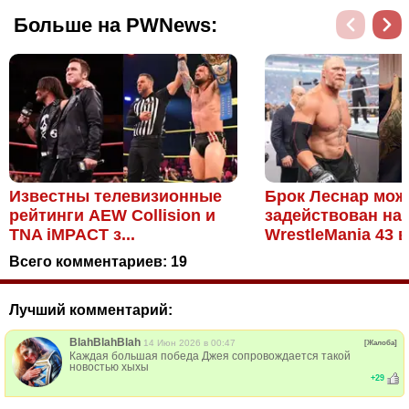
Больше на PWNews:
Известны телевизионные
Брок Леснар мож
рейтинги AEW Collision и
задействован на
TNA iMPACT з...
WrestleMania 43 в 
Всего комментариев:
19
Лучший комментарий:
BlahBlahBlah
14 Июн 2026 в 00:47
[Жалоба]
Каждая большая победа Джея сопровождается такой
новостью хыхы
+
29