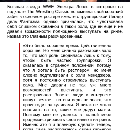
Бывшая звезда WWE Электра Лопес в интервью на
подкасте The Wrestling Classic вспомнила свой короткий
забег в основном ростере вместе с группировкой Легадо
дель Фантазма, однако призналась, что чувствовала
себя слишком скованной в такой роли, где ей еще и не
давали возможности полноценно выступать на ринге,
назвав это главным разочарованием:
«Это было хорошее время. Действительно
хорошее. Но меня сильно разочаровывало
то, что моя роль сводилась лишь к тому,
чтобы быть частью группировки. Я
оказалась в странном положении, потому
что я хотела быть рестлером, но меня
словно подталкивали к роли менеджера,
хотя я постоянно стремилась выступать
сама. Мне давали не так уж много
возможностей выступать, и это
расстраивало. Знаете, люди в интернете
пишут всякое... но они ведь не знают, что
происходит за кулисами. Я никак не могла
повлиять на то, какие мне дадут матчи.
Поэтому мне не удалось в полной мере
продемонстрировать свои навыки на ринге.
Именно это я и планирую сделать теперь,
когда сама распоряжаюсь своей карьерой