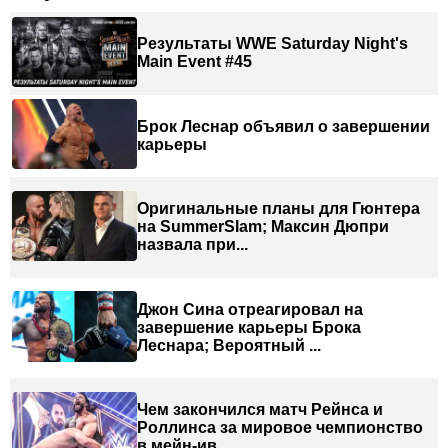
Результаты WWE Saturday Night's
Main Event #45
Брок Леснар объявил о завершении
карьеры
Оригинальные планы для Гюнтера
на SummerSlam; Максин Дюпри
назвала при...
Джон Сина отреагировал на
завершение карьеры Брока
Леснара; Вероятный ...
Чем закончился матч Рейнса и
Роллинса за мировое чемпионство
в мейн-ив...