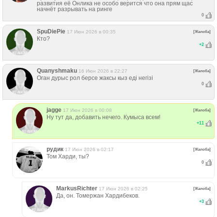
развития её Онлика не особо верится что она прям щас
начнёт разрывать на ринге
0
SpuDiePie
17 Июн 2026 в 00:35
[Жалоба]
Кто?
+
2
Quanyshmaku
16 Июн 2026 в 22:27
[Жалоба]
Оган дурыс рол берсе жаксы кыз еді негізі
0
jagge
17 Июн 2026 в 00:08
[Жалоба]
Ну тут да, добавить нечего. Кумыса всем!
+
11
рудик
17 Июн 2026 в 02:17
[Жалоба]
Том Харди, ты?
0
MarkusRichter
17 Июн 2026 в 02:25
[Жалоба]
Да, он. Томержан Хардибеков.
+
3