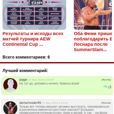
Результаты и исходы всех
Оба Феми прише
матчей турнира AEW
поблагодарить Б
Continental Cup ...
Леснара после
SummerSlam...
Всего комментариев:
6
Лучший комментарий:
jagge
17 Июн 2026 в 00:08
[Жалоба]
Ну тут да, добавить нечего. Кумыса всем!
+
11
dartartvader95
17 Июн 2026 в 12:24
[Жалоба]
Только вот теперь мешает активно выступать, тренироваться
в различных именитых рестлинг-школах? Больших
промоушенов полным-полно, бери и делай. А так.... на фоне