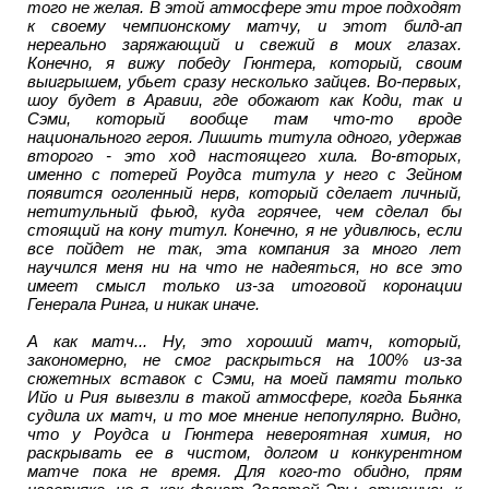
того не желая. В этой атмосфере эти трое подходят
к своему чемпионскому матчу, и этот билд-ап
нереально заряжающий и свежий в моих глазах.
Конечно, я вижу победу Гюнтера, который, своим
выигрышем, убьет сразу несколько зайцев. Во-первых,
шоу будет в Аравии, где обожают как Коди, так и
Сэми, который вообще там что-то вроде
национального героя. Лишить титула одного, удержав
второго - это ход настоящего хила. Во-вторых,
именно с потерей Роудса титула у него с Зейном
появится оголенный нерв, который сделает личный,
нетитульный фьюд, куда горячее, чем сделал бы
стоящий на кону титул. Конечно, я не удивлюсь, если
все пойдет не так, эта компания за много лет
научился меня ни на что не надеяться, но все это
имеет смысл только из-за итоговой коронации
Генерала Ринга, и никак иначе.
А как матч... Ну, это хороший матч, который,
закономерно, не смог раскрыться на 100% из-за
сюжетных вставок с Сэми, на моей памяти только
Ийо и Рия вывезли в такой атмосфере, когда Бьянка
судила их матч, и то мое мнение непопулярно. Видно,
что у Роудса и Гюнтера невероятная химия, но
раскрывать ее в чистом, долгом и конкурентном
матче пока не время. Для кого-то обидно, прям