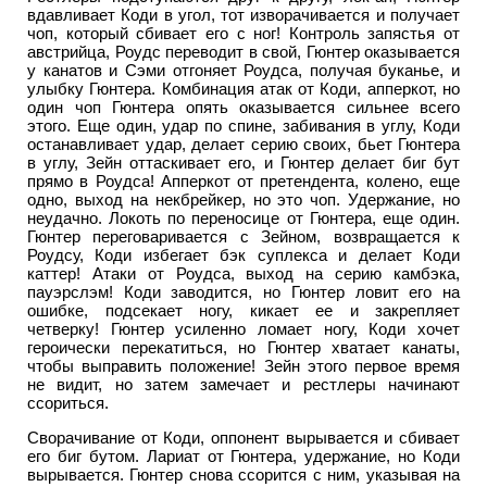
вдавливает Коди в угол, тот изворачивается и получает
чоп, который сбивает его с ног! Контроль запястья от
австрийца, Роудс переводит в свой, Гюнтер оказывается
у канатов и Сэми отгоняет Роудса, получая буканье, и
улыбку Гюнтера. Комбинация атак от Коди, апперкот, но
один чоп Гюнтера опять оказывается сильнее всего
этого. Еще один, удар по спине, забивания в углу, Коди
останавливает удар, делает серию своих, бьет Гюнтера
в углу, Зейн оттаскивает его, и Гюнтер делает биг бут
прямо в Роудса! Апперкот от претендента, колено, еще
одно, выход на некбрейкер, но это чоп. Удержание, но
неудачно. Локоть по переносице от Гюнтера, еще один.
Гюнтер переговаривается с Зейном, возвращается к
Роудсу, Коди избегает бэк суплекса и делает Коди
каттер! Атаки от Роудса, выход на серию камбэка,
пауэрслэм! Коди заводится, но Гюнтер ловит его на
ошибке, подсекает ногу, кикает ее и закрепляет
четверку! Гюнтер усиленно ломает ногу, Коди хочет
героически перекатиться, но Гюнтер хватает канаты,
чтобы выправить положение! Зейн этого первое время
не видит, но затем замечает и рестлеры начинают
ссориться.
Сворачивание от Коди, оппонент вырывается и сбивает
его биг бутом. Лариат от Гюнтера, удержание, но Коди
вырывается. Гюнтер снова ссорится с ним, указывая на