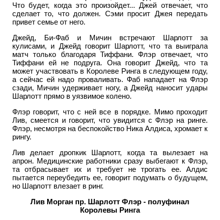
Что будет, когда это произойдет... Джей отвечает, что
сделает то, что должен. Сэми просит Джея передать
привет семье от него.
Джейд, Би-Фаб и Мичин встречают Шарлотт за
кулисами, и Джейд говорит Шарлотт, что та выиграла
матч только благодаря Тиффани. Флэр отвечает, что
Тиффани ей не подруга. Она говорит Джейд, что та
может участвовать в Королеве Ринга в следующем году,
а сейчас ей надо проваливать. Фаб нападает на Флэр
сзади, Мичин удерживает ногу, а Джейд наносит удары
Шарлотт прямо в уязвимое колено.
Флэр говорит, что с ней все в порядке. Мимо проходит
Лив, смеется и говорит, что увидится с Флэр на ринге.
Флэр, несмотря на беспокойство Ника Алдиса, хромает к
рингу.
Лив делает дропкик Шарлотт, когда та вылезает на
апрон. Медицинские работники сразу выбегают к Флэр,
та отбрасывает их и требует не трогать ее. Алдис
пытается переубедить ее, говорит подумать о будущем,
но Шарлотт влезает в ринг.
Лив Морган пр. Шарлотт Флэр - полуфинал
Королевы Ринга