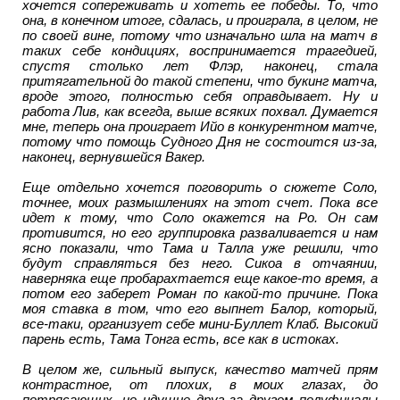
хочется сопереживать и хотеть ее победы. То, что
она, в конечном итоге, сдалась, и проиграла, в целом, не
по своей вине, потому что изначально шла на матч в
таких себе кондициях, воспринимается трагедией,
спустя столько лет Флэр, наконец, стала
притягательной до такой степени, что букинг матча,
вроде этого, полностью себя оправдывает. Ну и
работа Лив, как всегда, выше всяких похвал. Думается
мне, теперь она проиграет Ийо в конкурентном матче,
потому что помощь Судного Дня не состоится из-за,
наконец, вернувшейся Вакер.
Еще отдельно хочется поговорить о сюжете Соло,
точнее, моих размышлениях на этот счет. Пока все
идет к тому, что Соло окажется на Ро. Он сам
противится, но его группировка разваливается и нам
ясно показали, что Тама и Талла уже решили, что
будут справляться без него. Сикоа в отчаянии,
наверняка еще пробарахтается еще какое-то время, а
потом его заберет Роман по какой-то причине. Пока
моя ставка в том, что его выпнет Балор, который,
все-таки, организует себе мини-Буллет Клаб. Высокий
парень есть, Тама Тонга есть, все как в истоках.
В целом же, сильный выпуск, качество матчей прям
контрастное, от плохих, в моих глазах, до
потрясающих, но идущие друг за другом полуфиналы