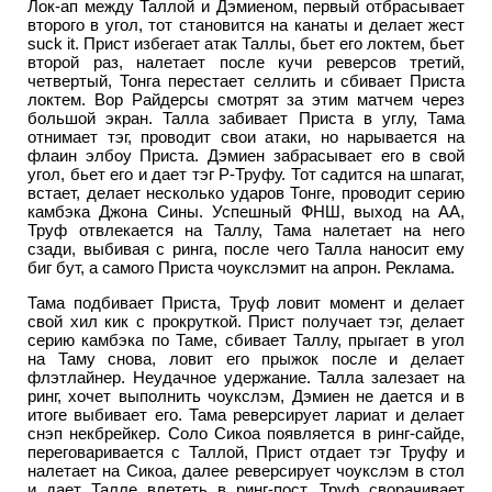
Лок-ап между Таллой и Дэмиеном, первый отбрасывает
второго в угол, тот становится на канаты и делает жест
suck it. Прист избегает атак Таллы, бьет его локтем, бьет
второй раз, налетает после кучи реверсов третий,
четвертый, Тонга перестает селлить и сбивает Приста
локтем. Вор Райдерсы смотрят за этим матчем через
большой экран. Талла забивает Приста в углу, Тама
отнимает тэг, проводит свои атаки, но нарывается на
флаин элбоу Приста. Дэмиен забрасывает его в свой
угол, бьет его и дает тэг Р-Труфу. Тот садится на шпагат,
встает, делает несколько ударов Тонге, проводит серию
камбэка Джона Сины. Успешный ФНШ, выход на АА,
Труф отвлекается на Таллу, Тама налетает на него
сзади, выбивая с ринга, после чего Талла наносит ему
биг бут, а самого Приста чоукслэмит на апрон. Реклама.
Тама подбивает Приста, Труф ловит момент и делает
свой хил кик с прокруткой. Прист получает тэг, делает
серию камбэка по Таме, сбивает Таллу, прыгает в угол
на Таму снова, ловит его прыжок после и делает
флэтлайнер. Неудачное удержание. Талла залезает на
ринг, хочет выполнить чоукслэм, Дэмиен не дается и в
итоге выбивает его. Тама реверсирует лариат и делает
снэп некбрейкер. Соло Сикоа появляется в ринг-сайде,
переговаривается с Таллой, Прист отдает тэг Труфу и
налетает на Сикоа, далее реверсирует чоукслэм в стол
и дает Талле влететь в ринг-пост. Труф сворачивает