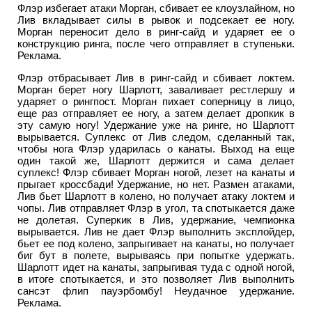
Флэр избегает атаки Морган, сбивает ее клоузлайном, но
Лив вкладывает силы в рывок и подсекает ее ногу.
Морган переносит дело в ринг-сайд и ударяет ее о
конструкцию ринга, после чего отправляет в ступеньки.
Реклама.
Флэр отбрасывает Лив в ринг-сайд и сбивает локтем.
Морган берет ногу Шарлотт, заваливает рестлершу и
ударяет о рингпост. Морган пихает соперницу в лицо,
еще раз отправляет ее ногу, а затем делает дропкик в
эту самую ногу! Удержание уже на ринге, но Шарлотт
вырывается. Суплекс от Лив следом, сделанный так,
чтобы нога Флэр ударилась о канаты. Выход на еще
один такой же, Шарлотт держится и сама делает
суплекс! Флэр сбивает Морган ногой, лезет на канаты и
прыгает кроссбади! Удержание, но нет. Размен атаками,
Лив бьет Шарлотт в колено, но получает атаку локтем и
чопы. Лив отправляет Флэр в угол, та спотыкается даже
не долетая. Суперкик в Лив, удержание, чемпионка
вырывается. Лив не дает Флэр выполнить эксплойдер,
бьет ее под колено, запрыгивает на канаты, но получает
биг бут в полете, вырываясь при попытке удержать.
Шарлотт идет на канаты, запрыгивая туда с одной ногой,
в итоге спотыкается, и это позволяет Лив выполнить
сансэт флип пауэрбомбу! Неудачное удержание.
Реклама.