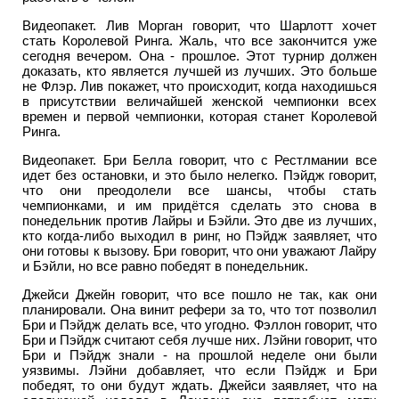
Видеопакет. Лив Морган говорит, что Шарлотт хочет
стать Королевой Ринга. Жаль, что все закончится уже
сегодня вечером. Она - прошлое. Этот турнир должен
доказать, кто является лучшей из лучших. Это больше
не Флэр. Лив покажет, что происходит, когда находишься
в присутствии величайшей женской чемпионки всех
времен и первой чемпионки, которая станет Королевой
Ринга.
Видеопакет. Бри Белла говорит, что с Рестлмании все
идет без остановки, и это было нелегко. Пэйдж говорит,
что они преодолели все шансы, чтобы стать
чемпионками, и им придётся сделать это снова в
понедельник против Лайры и Бэйли. Это две из лучших,
кто когда-либо выходил в ринг, но Пэйдж заявляет, что
они готовы к вызову. Бри говорит, что они уважают Лайру
и Бэйли, но все равно победят в понедельник.
Джейси Джейн говорит, что все пошло не так, как они
планировали. Она винит рефери за то, что тот позволил
Бри и Пэйдж делать все, что угодно. Фэллон говорит, что
Бри и Пэйдж считают себя лучше них. Лэйни говорит, что
Бри и Пэйдж знали - на прошлой неделе они были
уязвимы. Лэйни добавляет, что если Пэйдж и Бри
победят, то они будут ждать. Джейси заявляет, что на