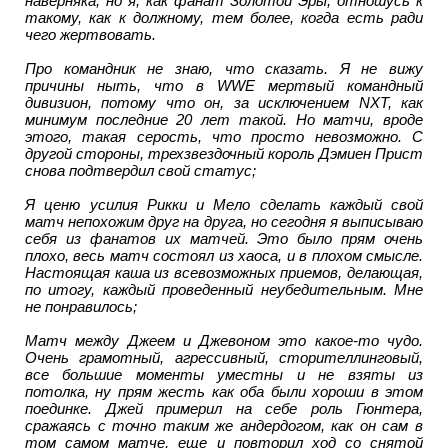
наверняка, но я, как фанат Золотой Эры, отношусь к
такому, как к должному, тем более, когда есть ради
чего жертвовать.
Про командник не знаю, что сказать. Я не вижу
причины ныть, что в WWE мертвый командный
дивизион, потому что он, за исключением NXT, как
минимум последние 20 лет такой. Но матчи, вроде
этого, такая серость, что просто невозможно. С
другой стороны, трехзвездочный король Дэмиен Прист
снова подтвердил свой статус;
Я ценю усилия Рикки и Мело сделать каждый свой
матч непохожим друг на друга, но сегодня я выписываю
себя из фанатов их матчей. Это было прям очень
плохо, весь матч состоял из хаоса, и в плохом смысле.
Настоящая каша из всевозможных приемов, делающая,
по итогу, каждый проведенный неубедительным. Мне
не понравилось;
Матч между Джеем и Джевоном это какое-то чудо.
Очень грамотный, агрессивный, сторителлинговый,
все большие моменты уместны и не взяты из
потолка, ну прям жесть как оба были хороши в этом
поединке. Джей примерил на себе роль Гюнтера,
сражаясь с точно таким же андердогом, как он сам в
том самом матче, еще и повторил ход со снятой