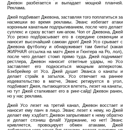
Джевон разбегается и выпадает мощной планчей.
Реклама.
Джей подбивает Джевона, заставляя того поплатиться за
насмешки во время рекламы. Эванс избегает атаки
коронным канатным подпрыгиванием, после чего делает
суплекс и сразу встает кик-апом. Чоп от Джевона, Джей
Усо резко подбрасывает его в середине секвенции и
наносит высочайший самоан дроп! Джей Усо срывает с
Джевона футболку и обнаруживает там бинты! (какая
ЖИРНАЯ отсылка на матч Джея и Гюнтера на Ро, лол),
после чего делает стомп прямо туда. Джей поднимает
рестлера, Джевон наносит ответные удары, но Усо
заставляет его подкоситься мощным апперкотом.
Бэкбрейкер от Усо. Джей душит Эванса о канаты и
делает страйк в затылок. Усо отвечает на раннее
издевательство в матче, Эванс ретируется в угол,
подбивает Джея, пытающегося влететь, лезет на канаты,
но тут Джей сталкивает его в ринг-сайд! Джевон ранен,
но у нас реклама.
Джей Усо лезет на третий канал, Джевон восстает и
наносит ему панч в лицо. Эванс лезет к нему, но Джей
делает ему хэдбатт. Джевон запрыгивает к нему обратно
и делает спэниш флай! Удержание, но нет! Эванс
кривляется, провоцирует обмен атаками, Джей
добивается чего хочет йит-атаками, делает энзигири, но