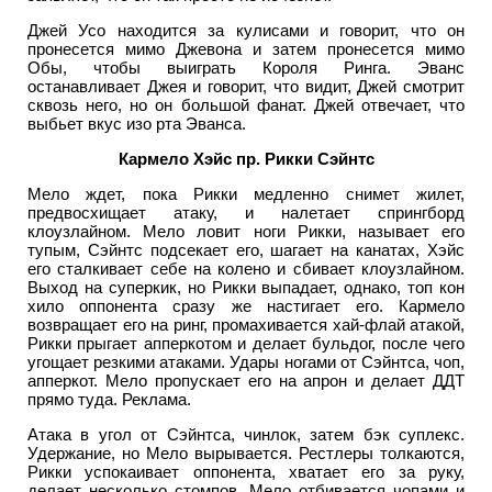
Джей Усо находится за кулисами и говорит, что он
пронесется мимо Джевона и затем пронесется мимо
Обы, чтобы выиграть Короля Ринга. Эванс
останавливает Джея и говорит, что видит, Джей смотрит
сквозь него, но он большой фанат. Джей отвечает, что
выбьет вкус изо рта Эванса.
Кармело Хэйс пр. Рикки Сэйнтс
Мело ждет, пока Рикки медленно снимет жилет,
предвосхищает атаку, и налетает спрингборд
клоузлайном. Мело ловит ноги Рикки, называет его
тупым, Сэйнтс подсекает его, шагает на канатах, Хэйс
его сталкивает себе на колено и сбивает клоузлайном.
Выход на суперкик, но Рикки выпадает, однако, топ кон
хило оппонента сразу же настигает его. Кармело
возвращает его на ринг, промахивается хай-флай атакой,
Рикки прыгает апперкотом и делает бульдог, после чего
угощает резкими атаками. Удары ногами от Сэйнтса, чоп,
апперкот. Мело пропускает его на апрон и делает ДДТ
прямо туда. Реклама.
Атака в угол от Сэйнтса, чинлок, затем бэк суплекс.
Удержание, но Мело вырывается. Рестлеры толкаются,
Рикки успокаивает оппонента, хватает его за руку,
делает несколько стомпов. Мело отбивается чопами и