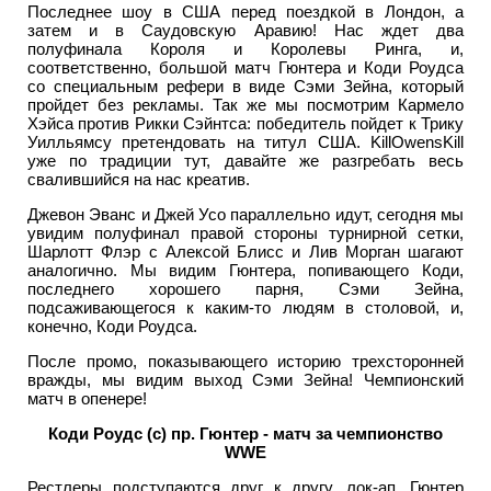
Последнее шоу в США перед поездкой в Лондон, а
затем и в Саудовскую Аравию! Нас ждет два
полуфинала Короля и Королевы Ринга, и,
соответственно, большой матч Гюнтера и Коди Роудса
со специальным рефери в виде Сэми Зейна, который
пройдет без рекламы. Так же мы посмотрим Кармело
Хэйса против Рикки Сэйнтса: победитель пойдет к Трику
Уилльямсу претендовать на титул США. KillOwensKill
уже по традиции тут, давайте же разгребать весь
свалившийся на нас креатив.
Джевон Эванс и Джей Усо параллельно идут, сегодня мы
увидим полуфинал правой стороны турнирной сетки,
Шарлотт Флэр с Алексой Блисс и Лив Морган шагают
аналогично. Мы видим Гюнтера, попивающего Коди,
последнего хорошего парня, Сэми Зейна,
подсаживающегося к каким-то людям в столовой, и,
конечно, Коди Роудса.
После промо, показывающего историю трехсторонней
вражды, мы видим выход Сэми Зейна! Чемпионский
матч в опенере!
Коди Роудс (с) пр. Гюнтер - матч за чемпионство
WWE
Рестлеры подступаются друг к другу, лок-ап, Гюнтер