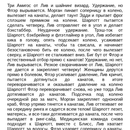
Три Амигос от Лив и шайнинг визард. Удержание, но
Флэр вырывается. Морган пинает соперницу в колено,
вылезает на канаты, делает таунт Эдди и прыгает фрог
сплэшем прямиком на колени. Шарлотт пытается
сделать четверку, Лив отправляет ее в угол и делает
бэкстаббер. Неудачное удержание. Трэш-ток от
Шарлотт, бэкбрейкер и флэтлайнер в угол, Лив избегает
кика в голову, опять подсекает колено, усаживает
Шарлотт на канаты, чтобы та свисала, и начинает
безостановочно бить ее колено, после чего вылезает
сверху, и Шарлотт ее сталкивает вниз. Биг бут от Флэр и
естественный отбор прямо с канатов! Удержание, но нет,
Лив вырывается. Резкое сворачивание от Лив, Шарлотт
не дается и закрепляет четверку! Женщины дерутся
прямо в болевом, Флэр усиливает давление, Лив кричит,
пытается дотянуться до канатов, в итоге
переворачивается и оказывает давление на колено
Шарлотт! Флэр переворачивает снова, но уже тогда Лив
дотягивается до канатов. Подсечка под колено
очередной раз за матч, Морган закрепляет одноногий
краб, Флэр упрямо тянется к канатам, Лив оттягивает ее
на середину ринга и садится всем телом! Шарлотт лезет,
матерясь, и все-таки дотягивается до каната, после чего
выпадает в ринг-сайд. Медицинская команда снова
подходит к Шарлотт, вместе с Блисс, Лив хватает
Шарлотт за волосы, Флэр ударяет соперницу о канаты,