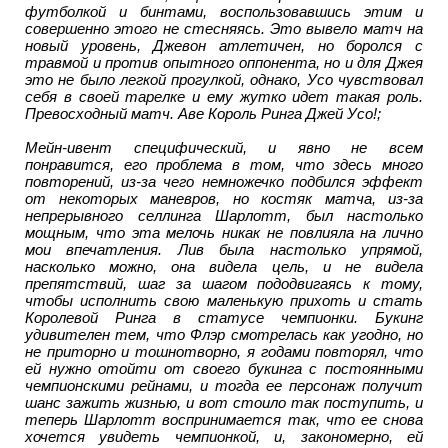
футболкой и бинтами, воспользовавшись этим и
совершенно этого не стесняясь. Это вывело матч на
новый уровень, Джевон атлетичен, но боролся с
травмой и против опытного оппонента, но и для Джея
это не было легкой прогулкой, однако, Усо чувствовал
себя в своей тарелке и ему жутко идет такая роль.
Превосходный матч. Аве Король Ринга Джей Усо!;
Мейн-ивент специфический, и явно не всем
понравится, его проблема в том, что здесь много
повторений, из-за чего немножечко подбился эффект
от некоторых маневров, но костяк матча, из-за
непрерывного селлинга Шарлотт, был настолько
мощным, что эта мелочь никак не повлияла на лично
мои впечатления. Лив была настолько упрямой,
насколько можно, она видела цель, и не видела
препятствий, шаг за шагом пододвигаясь к тому,
чтобы исполнить свою маленькую прихоть и стать
Королевой Ринга в статусе чемпионки. Букинг
удивителен тем, что Флэр смотрелась как угодно, но
не приторно и тошнотворно, я годами повторял, что
ей нужно отойти от своего букинга с постоянными
чемпионскими рейнами, и тогда ее персонаж получит
шанс зажить жизнью, и вот стоило так поступить, и
теперь Шарлотт воспринимается так, что ее снова
хочется увидеть чемпионкой, и, закономерно, ей