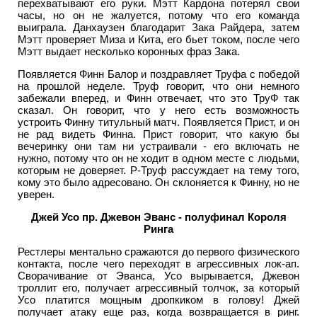
перехватывают его руки. Мэтт Кардона потерял свои
часы, но он не жалуется, потому что его команда
выиграла. Данхаузен благодарит Зака Райдера, затем
Мэтт проверяет Миза и Кита, его бьет током, после чего
Мэтт выдает несколько коронных фраз Зака.
Появляется Финн Балор и поздравляет Труфа с победой
на прошлой неделе. Труф говорит, что они немного
забежали вперед, и Финн отвечает, что это ТруФ так
сказал. Он говорит, что у него есть возможность
устроить Финну титульный матч. Появляется Прист, и он
не рад видеть Финна. Прист говорит, что какую бы
вечеринку они там ни устраивали - его включать не
нужно, потому что он не ходит в одном месте с людьми,
которым не доверяет. Р-Труф рассуждает на тему того,
кому это было адресовано. Он склоняется к Финну, но не
уверен.
Джей Усо пр. Джевон Эванс - полуфинал Короля
Ринга
Рестлеры ментально сражаются до первого физического
контакта, после чего переходят в агрессивных лок-ап.
Сворачивание от Эванса, Усо вырывается, Джевон
троллит его, получает агрессивный толчок, за который
Усо платится мощным дропкиком в голову! Джей
получает атаку еще раз, когда возвращается в ринг.