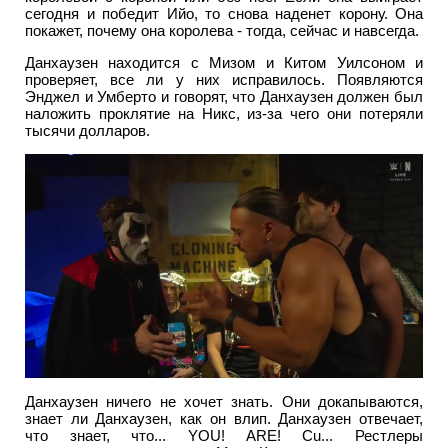
сегодня и победит Ийо, то снова наденет корону. Она
покажет, почему она королева - тогда, сейчас и навсегда.
Данхаузен находится с Мизом и Китом Уилсоном и
проверяет, все ли у них исправилось. Появляются
Энджел и Умберто и говорят, что Данхаузен должен был
наложить проклятие на Никс, из-за чего они потеряли
тысячи долларов.
Данхаузен ничего не хочет знать. Они докапываются,
знает ли Данхаузен, как он влип. Данхаузен отвечает,
что знает, что... YOU! ARE! Cu... Рестлеры