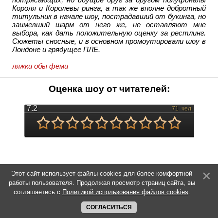
Короля и Королевы ринга, а так же вполне добротный
титульник в начале шоу, пострадавший от букинга, но
заимевший шарм от него же, не оставляют мне
выбора, как дать положительную оценку за рестлинг.
Сюжеты сносные, и в основном промоутировали шоу в
Лондоне и грядущее ПЛЕ.
ляжки обы феми
Оценка шоу от читателей:
7.2
71
чел.
Этот сайт использует файлы cookies для более комфортной
работы пользователя. Продолжая просмотр страниц сайта, вы
соглашаетесь с
Политикой использования файлов cookies
.
СОГЛАСИТЬСЯ