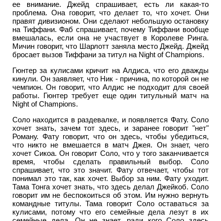
ее внимание. Джейд спрашивает, есть ли какая-то
проблема. Она говорит, что делает то, что хочет. Они
правят дивизионом. Они сделают небольшую остановку
на Тиффани. Фаб спрашивает, почему Тиффани вообще
вмешалась, если она не участвует в Королеве Ринга.
Мичин говорит, что Шарлотт заняла место Джейд. Джейд
бросает вызов Тиффани за титул на Night of Champions.
Гюнтер за кулисами кричит на Алдиса, что его дважды
кинули. Он заявляет, что Ник - причина, по которой он не
чемпион. Он говорит, что Алдис не подходит для своей
работы. Гюнтер требует еще один титульный матч на
Night of Champions.
Соло находится в раздевалке, и появляется Фату. Соло
хочет знать, зачем тот здесь, и заранее говорит "нет"
Роману. Фату говорит, что он здесь, чтобы убедиться,
что никто не вмешается в матч Джея. Он знает, чего
хочет Сикоа. Он говорит Соло, что у того заканчивается
время, чтобы сделать правильный выбор. Соло
спрашивает, что это значит. Фату отвечает, чтобы тот
понимал это так, как хочет. Выбор за ним. Фату уходит.
Тама Тонга хочет знать, что здесь делал Джейкоб. Соло
говорит им не беспокоиться об этом. Им нужно вернуть
командные титулы. Тама говорит Соло оставаться за
кулисами, потому что его семейные дела лезут в их
семейные дела. Он не знает, ради кого Соло здесь