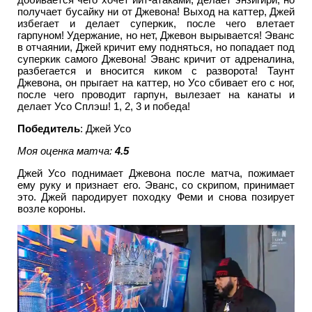
получает бусайку ни от Джевона! Выход на каттер, Джей
избегает и делает суперкик, после чего влетает
гарпуном! Удержание, но нет, Джевон вырывается! Эванс
в отчаянии, Джей кричит ему подняться, но попадает под
суперкик самого Джевона! Эванс кричит от адреналина,
разбегается и вносится киком с разворота! Таунт
Джевона, он прыгает на каттер, но Усо сбивает его с ног,
после чего проводит гарпун, вылезает на канаты и
делает Усо Сплэш! 1, 2, 3 и победа!
Победитель
: Джей Усо
Моя оценка матча:
4.5
Джей Усо поднимает Джевона после матча, пожимает
ему руку и признает его. Эванс, со скрипом, принимает
это. Джей пародирует походку Феми и снова позирует
возле короны.