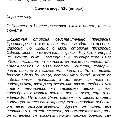
Оценка шоу: 7/10
(автора)
Хорошее шоу.
О Гюнтере и Роудсе поговорю и как о матче, и как о
сюжете.
Сюжетная сторона действительно прекрасна.
Противоречива, как и все, что выходит за пределы
шаблона, но именно с моей стороны прекрасна.
Одновременно раскрывается кризис Роудса, который
не может быть полноценным бэйбифейсом из-за
обстоятельств, на которые он никак не влияет. Мы
сталкиваемся с уязвимостью Гюнтера, который,
делая все то же самое, что делал на Ро, не может
довести дело до конца, потому что бренд играет по
собственным правилам, к которым он пока не
подстроился, австриец несколько раз за поединок мог
стать чемпионом, но характер Зейна и его
своеобразная мораль решили все за него, еще и не
единожды. Ну и сам Зейн, который в самой сложной
ситуации за всю свою карьеру, его ненавидит публика,
от него отворачиваются друзья, он хочет все
исправить, и хочет искренне, но получается так, что
он становится главным плохим парнем бренда, сам