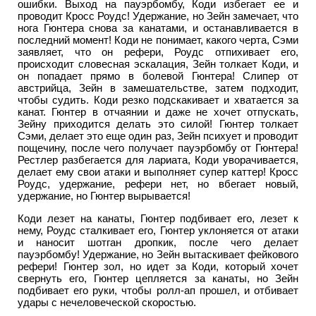
ошибки. Выход на пауэрбомбу, Коди избегает ее и
проводит Кросс Роудс! Удержание, но Зейн замечает, что
нога Гюнтера снова за канатами, и останавливается в
последний момент! Коди не понимает, какого черта, Сэми
заявляет, что он рефери, Роудс отпихивает его,
происходит словесная эскалация, Зейн толкает Коди, и
он попадает прямо в болевой Гюнтера! Слипер от
австрийца, Зейн в замешательстве, затем подходит,
чтобы судить. Коди резко подскакивает и хватается за
канат. Гюнтер в отчаянии и даже не хочет отпускать,
Зейну приходится делать это силой! Гюнтер толкает
Сэми, делает это еще один раз, Зейн психует и проводит
пощечину, после чего получает пауэрбомбу от Гюнтера!
Рестлер разбегается для лариата, Коди уворачивается,
делает ему свои атаки и выполняет супер каттер! Кросс
Роудс, удержание, рефери нет, но вбегает новый,
удержание, но Гюнтер вырывается!
Коди лезет на канаты, Гюнтер подбивает его, лезет к
нему, Роудс сталкивает его, Гюнтер уклоняется от атаки
и наносит шотган дропкик, после чего делает
пауэрбомбу! Удержание, но Зейн вытаскивает фейкового
рефери! Гюнтер зол, но идет за Коди, который хочет
свернуть его, Гюнтер цепляется за канаты, но Зейн
подбивает его руки, чтобы ролл-ап прошел, и отбивает
удары с нечеловеческой скоростью.