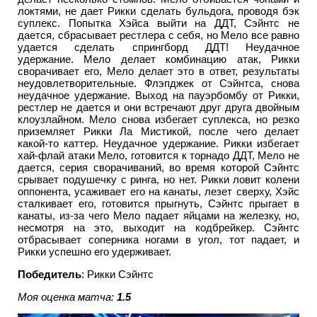
локтями, не дает Рикки сделать бульдога, проводя бэк
суплекс. Попытка Хэйса выйти на ДДТ, Сэйнтс не
дается, сбрасывает рестлера с себя, но Мело все равно
удается сделать спрингборд ДДТ! Неудачное
удержание. Мело делает комбинацию атак, Рикки
сворачивает его, Мело делает это в ответ, результаты
неудовлетворительные. Флэпджек от Сэйнтса, снова
неудачное удержание. Выход на пауэрбомбу от Рикки,
рестлер не дается и они встречают друг друга двойным
клоузлайном. Мело снова избегает суплекса, но резко
приземляет Рикки Ла Мистикой, после чего делает
какой-то каттер. Неудачное удержание. Рикки избегает
хай-флай атаки Мело, готовится к торнадо ДДТ, Мело не
дается, серия сворачиваний, во время которой Сэйнтс
срывает подушечку с ринга, но нет. Рикки ловит колени
оппонента, усаживает его на канаты, лезет сверху, Хэйс
сталкивает его, готовится прыгнуть, Сэйнтс прыгает в
канаты, из-за чего Мело падает яйцами на железку, но,
несмотря на это, выходит на кодбрейкер. Сэйнтс
отбрасывает соперника ногами в угол, тот падает, и
Рикки успешно его удерживает.
Победитель
: Рикки Сэйнтс
Моя оценка матча:
1.5