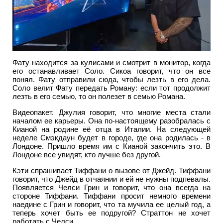
Фату находится за кулисами и смотрит в монитор, когда
его останавливает Соло. Сикоа говорит, что он все
понял. Фату отправили сюда, чтобы лезть в его дела.
Соло велит Фату передать Роману: если тот продолжит
лезть в его семью, то он полезет в семью Романа.
Видеопакет. Джулия говорит, что многие места стали
началом ее карьеры. Она по-настоящему разобралась с
Кианой на родине её отца в Италии. На следующей
неделе Смэкдаун будет в городе, где она родилась - в
Лондоне. Пришло время им с Кианой закончить это. В
Лондоне все увидят, кто лучше без другой.
Кэти спрашивает Тиффани о вызове от Джейд. Тиффани
говорит, что Джейд в отчаянии и ей не нужны подпевалы.
Появляется Челси Грин и говорит, что она всегда на
стороне Тиффани. Тиффани просит немного времени
наедине с Грин и говорит, что та мучила ее целый год, а
теперь хочет быть ее подругой? Страттон не хочет
работать с Челси.