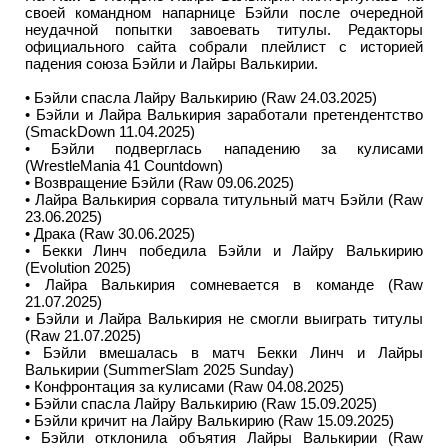
своей командном напарнице Бэйли после очередной
неудачной попытки завоевать титулы. Редакторы
официального сайта собрали плейлист с историей
падения союза Бэйли и Лайры Валькирии.
• Бэйли спасла Лайру Валькирию (Raw 24.03.2025)
• Бэйли и Лайра Валькирия заработали претендентство
(SmackDown 11.04.2025)
• Бэйли подверглась нападению за кулисами
(WrestleMania 41 Countdown)
• Возвращение Бэйли (Raw 09.06.2025)
• Лайра Валькирия сорвала титульный матч Бэйли (Raw
23.06.2025)
• Драка (Raw 30.06.2025)
• Бекки Линч победила Бэйли и Лайру Валькирию
(Evolution 2025)
• Лайра Валькирия сомневается в команде (Raw
21.07.2025)
• Бэйли и Лайра Валькирия не смогли выиграть титулы
(Raw 21.07.2025)
• Бэйли вмешалась в матч Бекки Линч и Лайры
Валькирии (SummerSlam 2025 Sunday)
• Конфронтация за кулисами (Raw 04.08.2025)
• Бэйли спасла Лайру Валькирию (Raw 15.09.2025)
• Бэйли кричит на Лайру Валькирию (Raw 15.09.2025)
• Бэйли отклонила объятия Лайры Валькирии (Raw