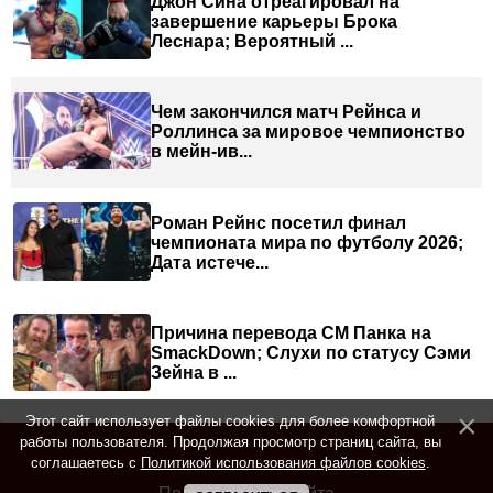
Джон Сина отреагировал на
завершение карьеры Брока
Леснара; Вероятный ...
Чем закончился матч Рейнса и
Роллинса за мировое чемпионство
в мейн-ив...
Роман Рейнс посетил финал
чемпионата мира по футболу 2026;
Дата истече...
Причина перевода СМ Панка на
SmackDown; Слухи по статусу Сэми
Зейна в ...
Этот сайт использует файлы cookies для более комфортной
работы пользователя. Продолжая просмотр страниц сайта, вы
соглашаетесь с
Политикой использования файлов cookies
.