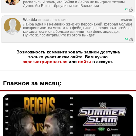
распались. А жаль, что Бэйли и Лайра не выиграли титулы.
Лучше бы Блисс тëрнули вместо Валькирии
+
1
Westida
01 Июл 2026 в 13:19
[Жалоба]
Лайра одна из немногих женских персонажей, которая больше
воспринимается мозгом как фейс, тяжело представить себе её
как хила, если она больше выглядит как фейс андердог.
Ну что ж, посмотрим, что из этого выйдет.
+
3
Возможность комментировать записи доступна
только участникам сайта. Вам нужно
зарегистрироваться
или
войти
в аккаунт.
Главное за месяц: