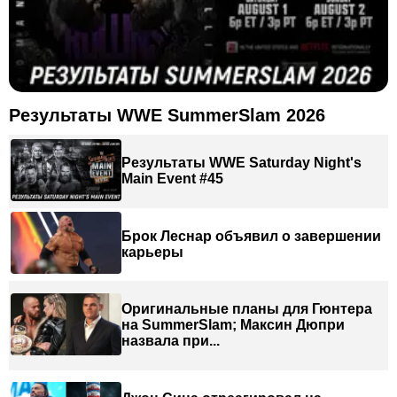
Результаты WWE SummerSlam 2026
Результаты WWE Saturday Night's
Main Event #45
Брок Леснар объявил о завершении
карьеры
Оригинальные планы для Гюнтера
на SummerSlam; Максин Дюпри
назвала при...