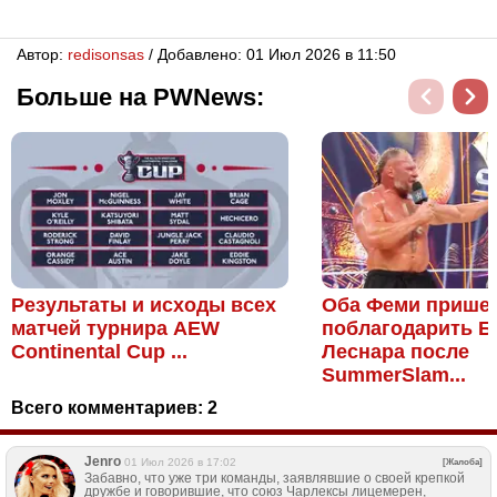
Автор:
redisonsas
/ Добавлено: 01 Июл 2026 в 11:50
Больше на PWNews:
Результаты и исходы всех
Оба Феми прише
матчей турнира AEW
поблагодарить Б
Continental Cup ...
Леснара после
SummerSlam...
Всего комментариев:
2
Jenro
01 Июл 2026 в 17:02
[Жалоба]
Забавно, что уже три команды, заявлявшие о своей крепкой
дружбе и говорившие, что союз Чарлексы лицемерен,