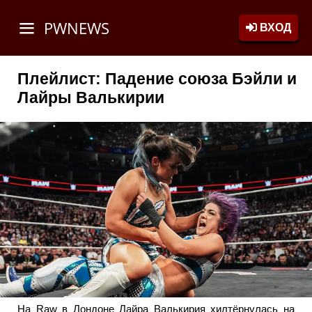
PWNEWS
ВХОД
Плейлист: Падение союза Бэйли и
Лайры Валькирии
На Raw в Лондоне Лайра Валькирия хилтёрнулась на