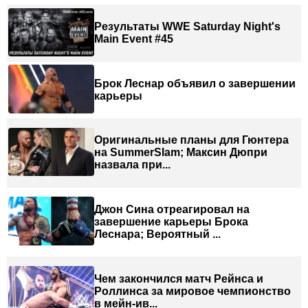
Результаты WWE Saturday Night's
Main Event #45
Брок Леснар объявил о завершении
карьеры
Оригинальные планы для Гюнтера
на SummerSlam; Максин Дюпри
назвала при...
Джон Сина отреагировал на
завершение карьеры Брока
Леснара; Вероятный ...
Чем закончился матч Рейнса и
Роллинса за мировое чемпионство
в мейн-ив...