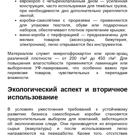
еврокороб с четырёхклапанным дном — усиленная
конструкция, часто используемая для тяжёлых грузов,
при необходимости дно дополнительно укрепляется
лентой;
коробки-самолётики с прорезями — применяются
для упаковки текстиля, обуви или подарочных
наборов, обеспечивают плотное прилегание крышки;
мини-короба с перфорацией — предназначены для
мелких товаров (аксессуары, бижутерия,
электроника), легко открываются без инструментов.
Материалом служит микрогофрокартон или хром-эрзац
различной плотности — от 200 г/м² до 450 г/м². Для
повышения влагостойкости применяется ламинация или
выборочное УФ-лакирование, что особенно важно при
перевозке товаров, чувствительных к перепадам
влажности.
Экологический аспект и вторичное
использование
В условиях ужесточения требований к устойчивому
развитию бизнеса самосборные коробки становятся
предпочтительным выбором для компаний, заботящихся
об экологическом следе. Они производятся из вторичного
сырья (макулатуры) и после использования легко
направляются на переработку. Кроме того, отсутствие