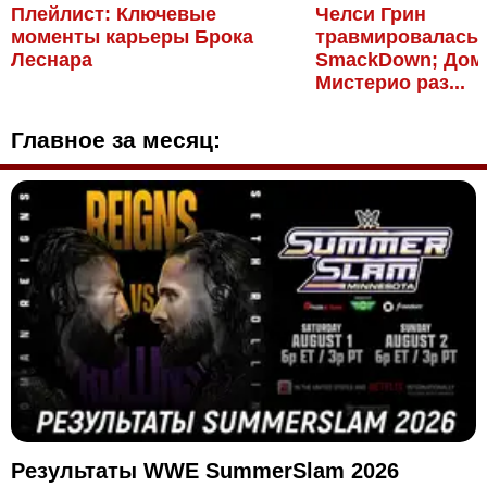
Плейлист: Ключевые
Челси Грин
моменты карьеры Брока
травмировалась 
Леснара
SmackDown; Дом
Мистерио раз...
Главное за месяц:
Результаты WWE SummerSlam 2026