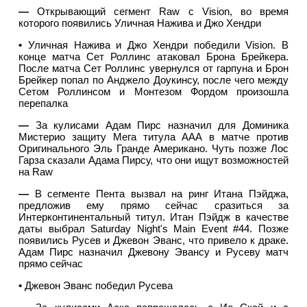
—
Открывающий сегмент Raw с Vision, во время
которого появились Уличная Нажива и Джо Хендри
•
Уличная Нажива и Джо Хендри победили Vision. В
конце матча Сет Роллинс атаковал Брона Брейкера.
После матча Сет Роллинс увернулся от гарпуна и Брон
Брейкер попал по Анджело Доукинсу, после чего между
Сетом Роллинсом и Монтезом Фордом произошла
перепалка
—
За кулисами Адам Пирс назначил для Доминика
Мистерио защиту Мега титула ААА в матче против
Оригинального Эль Гранде Американо. Чуть позже Лос
Гарза сказали Адама Пирсу, что они ищут возможностей
на Raw
—
В сегменте Пента вызвал на ринг Итана Пэйджа,
предложив ему прямо сейчас сразиться за
Интерконтинентальный титул. Итан Пэйдж в качестве
даты выбрал Saturday Night's Main Event #44. Позже
появились Русев и Джевон Эванс, что привело к драке.
Адам Пирс назначил Джевону Эвансу и Русеву матч
прямо сейчас
•
Джевон Эванс победил Русева