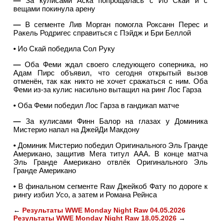
—
За кулисами Аска попрощалась с Ио Скай и с
вещами покинула арену
—
В сегменте Лив Морган помогла Роксанн Перес и
Ракель Родригес справиться с Пэйдж и Бри Беллой
•
Ио Скай победила Сол Руку
—
Оба Феми ждал своего следующего соперника, но
Адам Пирс объявил, что сегодня открытый вызов
отменён, так как никто не хочет сражаться с ним. Оба
Феми из-за кулис насильно вытащил на ринг Лос Гарза
•
Оба Феми победил Лос Гарза в гандикап матче
—
За кулисами Финн Балор на глазах у Доминика
Мистерио напал на ДжейДи Макдону
•
Доминик Мистерио победил Оригинального Эль Гранде
Американо, защитив Мега титул ААА. В конце матча
Эль Гранде Американо отвлёк Оригинального Эль
Гранде Американо
•
В финальном сегменте Raw Джейкоб Фату по дороге к
рингу избил Усо, а затем и Романа Рейнса
←
Результаты WWE Monday Night Raw 04.05.2026
Результаты WWE Monday Night Raw 18.05.2026
→