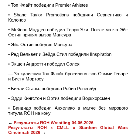
•
Топ Флайт победили Premier Athletes
•
Shane Taylor Promotions победили Серпентико и
Колонов
•
Мейсон Мадден победил Терри Яки. После матча Эйс
Остин принял вызов Мансура
•
Эйс Остин победил Мансура
•
Ред Вельвет и Зейда Стил победили IInspiration
•
Экшен Андретти победил Солея
—
За кулисами Топ Флайт бросили вызов Сэмми Геваре
и Бисту Мортосу
•
Билли Старкс победила Робин Ренегейд
•
Эдди Кингстон и Ортиз победили Воркхорсмен
•
Бандидо победил Анхелико в матче без мирового
титула ROH на кону
←
Результаты ROH Wrestling 04.06.2026
Результаты ROH x CMLL x Stardom Global Wars
Cincinnati 2026
→