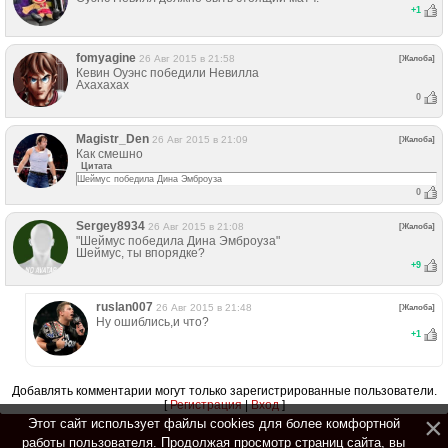
+
1
fomyagine
26 Авг 2015 в 21:58
[Жалоба]
Кевин Оуэнс победили Невилла
Ахахахах
0
Magistr_Den
26 Авг 2015 в 21:09
[Жалоба]
Как смешно
Цитата
Шеймус победила Дина Эмброуза
0
Sergey8934
26 Авг 2015 в 21:08
[Жалоба]
"Шеймус победила Дина Эмброуза"
Шеймус, ты впорядке?
+
9
ruslan007
26 Авг 2015 в 21:48
[Жалоба]
Ну ошиблись,и что?
+
1
Добавлять комментарии могут только зарегистрированные пользователи.
[
Регистрация
|
Вход
]
Этот сайт использует файлы cookies для более комфортной
работы пользователя. Продолжая просмотр страниц сайта, вы