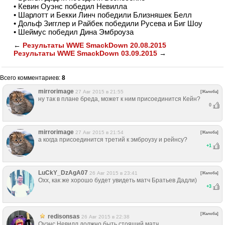
• Кевин Оуэнс победил Невилла
• Шарлотт и Бекки Линч победили Близняшек Белл
• Дольф Зигглер и Райбек победили Русева и Биг Шоу
• Шеймус победил Дина Эмброуза
←
Результаты WWE SmackDown 20.08.2015
Результаты WWE SmackDown 03.09.2015
→
Всего комментариев
:
8
mirrorimage
27 Авг 2015 в 21:55
[Жалоба]
ну так в плане бреда, может к ним присоединится Кейн?
0
mirrorimage
27 Авг 2015 в 21:54
[Жалоба]
а когда присоединится третий к эмброузу и рейнсу?
+
1
LuCkY_DzAgA07
26 Авг 2015 в 23:41
[Жалоба]
Охх, как же хорошо будет увидеть матч Братьев Дадли)
+
3
[Жалоба]
redisonsas
26 Авг 2015 в 22:38
Оуэнс Невилл должно быть стоящий матч.