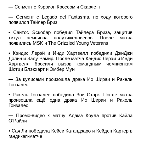
—
Сегмент с Кэррион Кроссом и Скарлетт
—
Сегмент с Legado del Fantasma, по ходу которого
появился Тайлер Бриз
•
Сантос Эскобар победил Тайлера Бриза, защитив
титул чемпиона полутяжеловесов. После матча
появились MSK и The Grizzled Young Veterans
•
Кэндис Лерэй и Инди Хартвелл победили ДжиДжи
Долин и Заду Рамир. После матча Кэндис Лерэй и Инди
Хартвелл бросили вызов командным чемпионкам
Шотци Блэкхарт и Эмбер Мун
—
За кулисами произошла драка Ио Шираи и Ракель
Гонзалес
•
Ракель Гонзалес победила Зои Старк. После матча
произошла ещё одна драка Ио Шираи и Ракель
Гонзалес
—
Промо-видео к матчу Адама Коула против Кайла
О'Райли
•
Сая Ли победила Кейси Катандзаро и Кейден Картер в
гандикап-матче