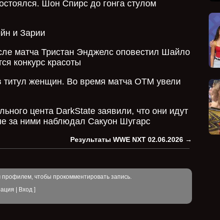
состоялся. Шон Спирс до гонга стулом
йн и Зарии
ле матча Тристан Энджелс оповестил Шайло
тся конкурс красоты
 титул женщин. Во время матча ОТМ увели
ного цента DarkState заявили, что они идут
ане за ними наблюдал Сакуон Шугарс
Результаты WWE NXT 02.06.2026
→
м профилем, чтобы прокомментировать запись.
рация
|
Вход
]