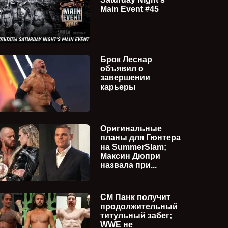
Main Event #45
Брок Леснар
объявил о
завершении
карьеры
Оригинальные
планы для Гюнтера
на SummerSlam;
Максин Дюпри
назвала при...
СМ Панк получит
продолжительный
титульный забег;
WWE не