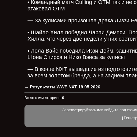
•
Командный матч Culling и ОТМ так и не 
атаковал ОТМ
—
За кулисами произошла драка Лиззи Ре
•
Шайло Хилл победил Чарли Демпси. Пос
Хилла, что через две недели у них состои
•
Лола Вайс победила Иззи Дейм, защитив
Шона Спирса и Нико Вэнса за кулисы
—
В конце NXT вышедшие из подготовитель
за всем золотом бренда, а на заднем пл
←
Результаты WWE NXT 19.05.2026
Всего комментариев
:
0
Зарегистрируйтесь или войдите под свои
[
Регист