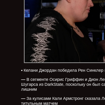
•
Келани Джордан победила Рен Синклер в
—
В сегменте Осирис Гриффин и Дион Лен
Шугарса из DarkState, поскольку он был 
лишним
—
За кулисами Кали Армстронг сказала Ло
титульным матчем