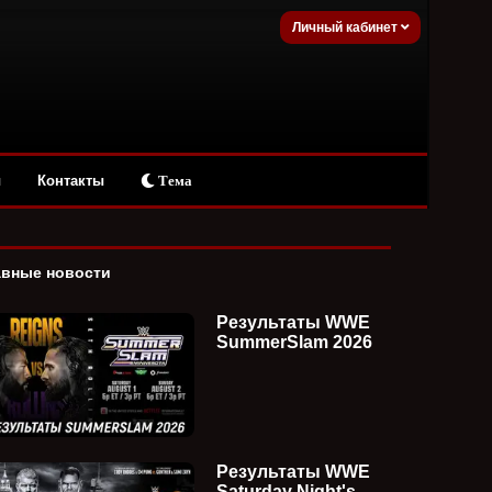
Личный кабинет
ы
Контакты
Тема
авные новости
Результаты WWE
SummerSlam 2026
Результаты WWE
Saturday Night's