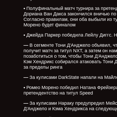
•
Полуфинальный матч турнира за претенд
Дориана Ван Дакса закончился вничью по
Согласно правилам, они оба выбыли из т
Морено будет финалом
•
Джейда Паркер победила Лейлу Диггс. Н
—
В сегменте Тони Д'Анджело объявил, ч
получит матч за титул NXT, а затем он н
позаботиться о том, чтобы Тони Д'Анджел
Кэм Хендрикс собирался атаковать Тони Д
за пределы ринга
—
За кулисами DarkState напали на Майл
•
Ромео Морено победил Натана Фрейзера
претендентство на титул Speed
—
За кулисами Нараку предупредил Мейсо
Д'Анджело и Кэма Хендрикса на следующ