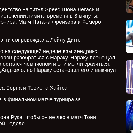
ентство на титул Speed Шона Легаси и
 истечении лимита времени в 3 минуты.
урнира. Матч Натана Фрейзера и Ромеро
этти сопровождала Лейлу Диггс
то на следующей неделе Кэм Хендрикс
амерен разобраться с Нараку. Нараку пообещал
о остался чемпионом и они могли сразиться.
'Анджело, но Нараку остановил его и выкинул
са Борна и Тевиона Хайтса
 в финальном матче турнира за
на Рука, чтобы он не лез в матч Тони
ей неделе