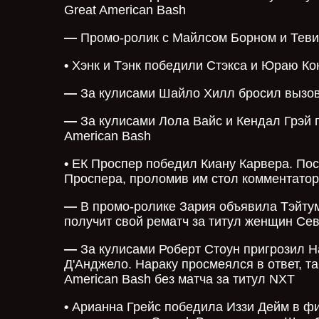
Great American Bash
—
Промо-ролик с Майлсом Борном и Тевио
•
Хэнк и Тэнк победили Стэкса и Юраю Ко
—
За кулисами Шайло Хилл бросил вызов 
—
За кулисами Лола Вайс и Кендал Грэй п
American Bash
•
ЕК Проспер победил Киану Карвера. Пос
Проспера, проломив им стол комментато
—
В промо-ролике Зария объявила Тэйтум 
получит свой рематч за титул женщин Се
—
За кулисами Роберт Стоун пригрозил Н
Д'Анджело. Нараку просмеялся в ответ, та
American Bash без матча за титул NXT
•
Арианна Грейс победила Иззи Дейм в фи