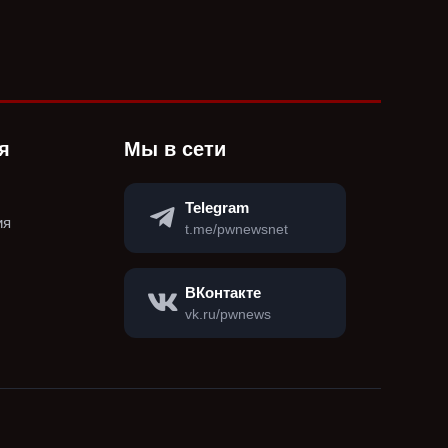
я
Мы в сети
Telegram
ия
t.me/pwnewsnet
ВКонтакте
vk.ru/pwnews