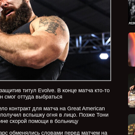
ащитив титул Evolve. В конце матча кто-то
н смог оттуда выбраться
о контракт для матча на Great American
 получил вспышку огня в лицо. Позже Тони
ине скорой помощи в больницу
арс обменялись словами перед матчем на