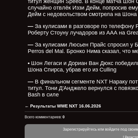
титул женщин Speed. В конце матча Шон
случайно отвлёк Иззи Дейм, попросив ему
Дейм с недовольством смотрела на Шона
—
За кулисами в разговоре по телефону 
Роберту Стоуну лучадоров из ААА на Grea
—
За кулисами Люсьен Прайс спросил у Б
Perros del Mal. Бронко Нима сказал, что 
•
Шон Легаси и Дориан Ван Дюкс победили 
Шона Спирса, убрав его из Culling
—
В финальном сегменте NXT Нараку пот
титул. Тони Д'Анджело вернулся с повязко
Bash в силе
←
Результаты WWE NXT 16.06.2026
Всего комментариев
:
0
Зарегистрируйтесь или войдите под свои
[
Регист