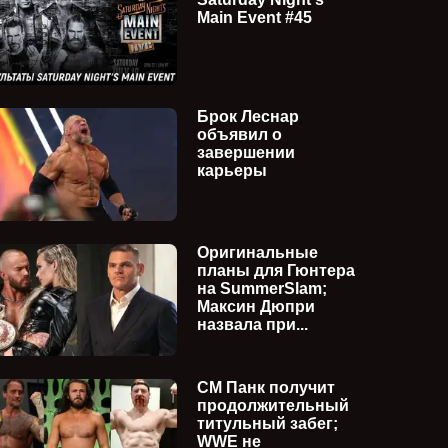
Main Event #45
Брок Леснар
объявил о
завершении
карьеры
Оригинальные
планы для Гюнтера
на SummerSlam;
Максин Дюпри
назвала при...
СМ Панк получит
продолжительный
титульный забег;
WWE не