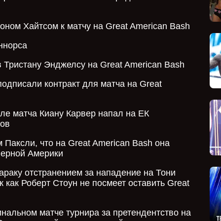
ном Хайтсом к матчу на Great American Bash
ннорса
Тристану Энджелсу на Great American Bash
одписали контракт для матча на Great
ле матча Киану Карвер напал на ЕК
ров
Паксли, что на Great American Bash она
верной Америки
араку отстранением за нападение на Тони
к как Роберт Стоун не посмеет оставить Great
нальном матче турнира за претендентство на