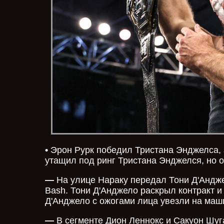
•
Эрон Рурк победил Тристана Энджелса, з
утащил под ринг Тристана Энджелся, но о
—
На улице Нараку передал Тони Д'Анджел
Bash. Тони Д'Анджело раскрыл контракт и
Д'Анджело с ожогами лица увезли на маш
—
В сегменте Дион Леннокс и Сакуон Шуг