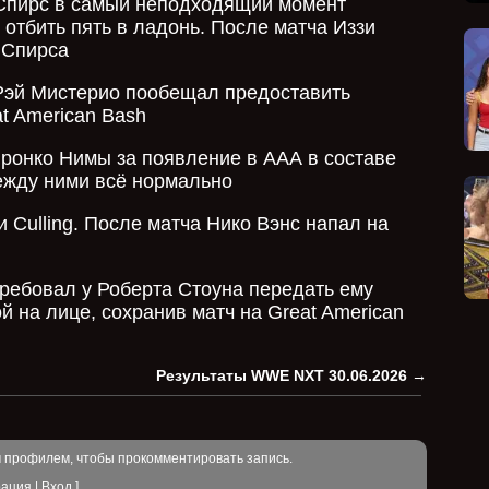
 Спирс в самый неподходящий момент
 отбить пять в ладонь. После матча Иззи
 Спирса
Рэй Мистерио пообещал предоставить
t American Bash
ронко Нимы за появление в ААА в составе
между ними всё нормально
Culling. После матча Нико Вэнс напал на
ребовал у Роберта Стоуна передать ему
й на лице, сохранив матч на Great American
Результаты WWE NXT 30.06.2026
→
м профилем, чтобы прокомментировать запись.
рация
|
Вход
]