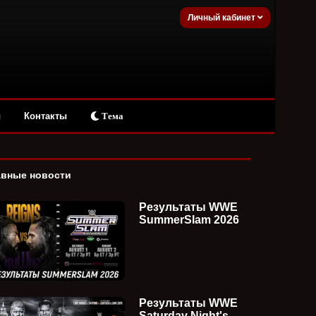
Личный кабинет
ы
Контакты
Тема
авные новости
Результаты WWE
SummerSlam 2026
Результаты WWE
Saturday Night's