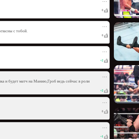
⋯
0
⋯
огласны с тобой.
0
⋯
+
2
⋯
ка и будет матч на Манию,Гроб ведь сейчас в роли
+
2
⋯
0
⋯
+
1