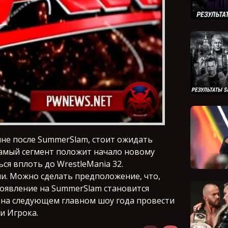
ине после SummerSlam, стоит ожидать
 самый сегмент положит начало новому
я вплоть до WrestleMania 32.
и. Можно сделать предположение, что,
 появление на SummerSlam становится
х на следующем главном шоу года провести
и Игрока.