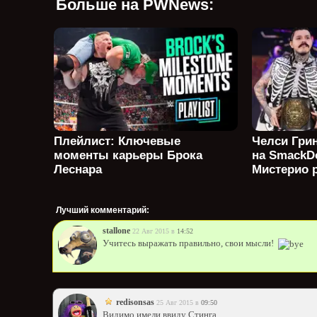
Больше на PWNews:
Плейлист: Ключевые
Челси Гри
моменты карьеры Брока
на SmackD
Леснара
Мистерио р
Лучший комментарий:
stallone
22 Авг 2015 в
14:52
Учитесь выражать правильно, свои мысли!
redisonsas
25 Авг 2015 в
09:50
Видимо имели ввиду Стинга.