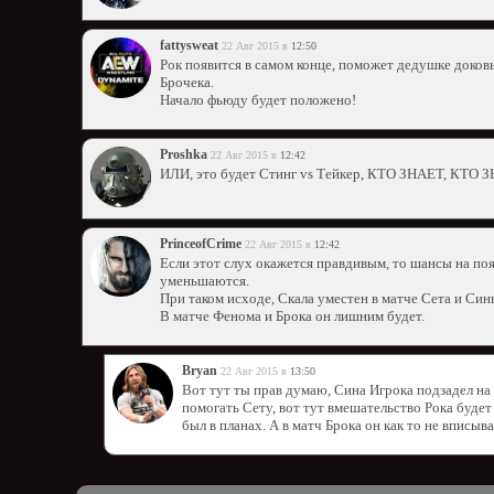
fattysweat
22 Авг 2015 в
12:50
Рок появится в самом конце, поможет дедушке доков
Брочека.
Начало фьюду будет положено!
Proshka
22 Авг 2015 в
12:42
ИЛИ, это будет Стинг vs Тейкер, КТО ЗНАЕТ, КТО 
PrinceofCrime
22 Авг 2015 в
12:42
Если этот слух окажется правдивым, то шансы на по
уменьшаются.
При таком исходе, Скала уместен в матче Сета и Син
В матче Фенома и Брока он лишним будет.
Bryan
22 Авг 2015 в
13:50
Вот тут ты прав думаю, Сина Игрока подзадел на
помогать Сету, вот тут вмешательство Рока будет
был в планах. А в матч Брока он как то не вписыв