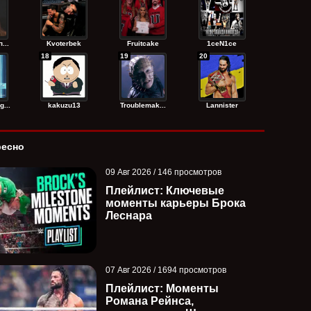
...
Kvoterbek
Fruitcake
1ceN1ce
18
19
20
...
kakuzu13
Troublemak...
Lannister
ресно
09 Авг 2026 / 146 просмотров
Плейлист: Ключевые
моменты карьеры Брока
Леснара
07 Авг 2026 / 1694 просмотров
Плейлист: Моменты
Романа Рейнса,