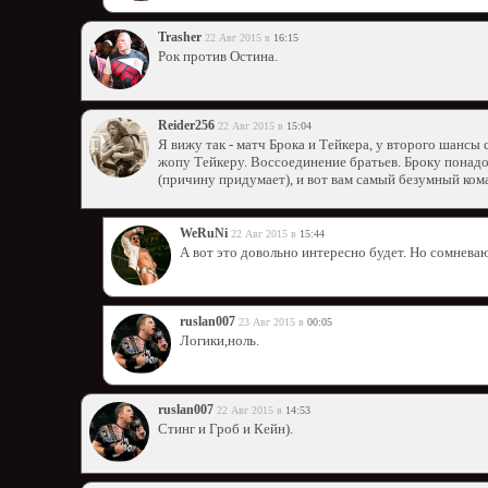
Trasher
22 Авг 2015 в
16:15
Рок против Остина.
Reider256
22 Авг 2015 в
15:04
Я вижу так - матч Брока и Тейкера, у второго шансы 
жопу Тейкеру. Воссоединение братьев. Броку понад
(причину придумает), и вот вам самый безумный кома
WeRuNi
22 Авг 2015 в
15:44
А вот это довольно интересно будет. Но сомневаю
ruslan007
23 Авг 2015 в
00:05
Логики,ноль.
ruslan007
22 Авг 2015 в
14:53
Стинг и Гроб и Кейн).