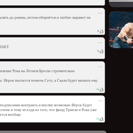
⋯
ылять до рампы, потом обернётся и злобно зыркнет на
0
⋯
ЗНАЕТ.
0
⋯
явление Рока на Летнем Броске стремительно
ы: Игрок пытается помочь Сету, а Скала будет мешать ему.
+
5
⋯
 подписании контракта и вполне возможно Игрок будет
 очень в тему исходя из того, что фьюд Трипла и Рока уже
ается вообще.
+
2