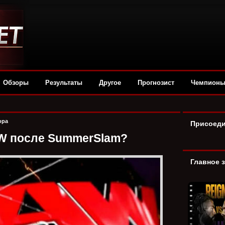
Обзоры
Результаты
Другое
Прогнозист
Чемпион
ора
Присоеди
W после SummerSlam?
Главное 