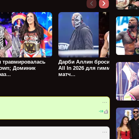
н травмировалась
Дарби Аллин бросил вызов на
own; Доминик
All In 2026 для гиммикового
аз...
матч...
⋯
+
10
⋯