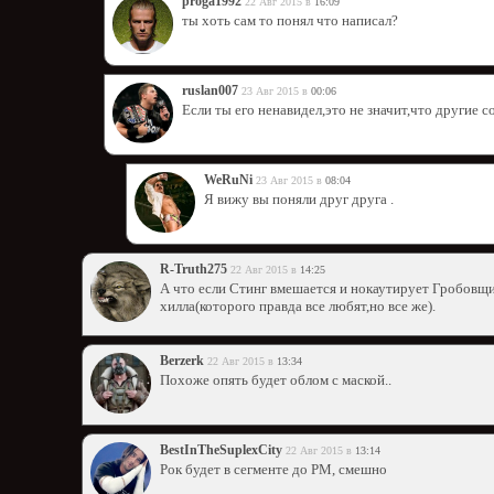
proga1992
22 Авг 2015 в
16:09
ты хоть сам то понял что написал?
ruslan007
23 Авг 2015 в
00:06
Если ты его ненавидел,это не значит,что другие с
WeRuNi
23 Авг 2015 в
08:04
Я вижу вы поняли друг друга .
R-Truth275
22 Авг 2015 в
14:25
А что если Стинг вмешается и нокаутирует Гробовщи
хилла(которого правда все любят,но все же).
Berzerk
22 Авг 2015 в
13:34
Похоже опять будет облом с маской..
BestInTheSuplexCity
22 Авг 2015 в
13:14
Рок будет в сегменте до РМ, смешно