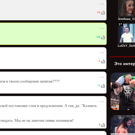
⋯
-11
Злобная_Сп
17
⋯
+
10
LuCkY_DzAg
⋯
-1
Это инте
⋯
ачем в твоем сообщении запятая????
+
1
⋯
еской постановке слов в предложении. А так, да: "Казнить
облюдать. Мы не на лавочке пивко попиваем!
0