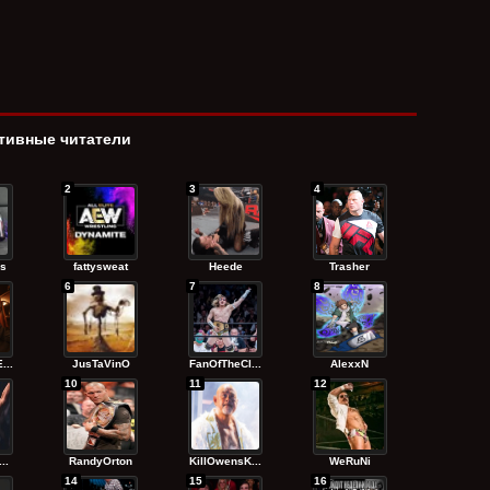
тивные читатели
2
3
4
s
fattysweat
Heede
Trasher
6
7
8
...
JusTaVinO
FanOfTheCl...
AlexxN
10
11
12
..
RandyОrton
KillOwensK...
WeRuNi
14
15
16