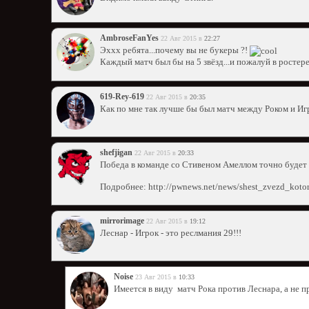
AmbroseFanYes
22 Авг 2015 в
22:27
Эххх ребята...почему вы не букеры ?!
Каждый матч был бы на 5 звёзд...и пожалуй в ростер
619-Rey-619
22 Авг 2015 в
20:35
Как по мне так лучше бы был матч между Роком и И
shefjigan
22 Авг 2015 в
20:33
Победа в команде со Стивеном Амеллом точно будет
Подробнее: http://pwnews.net/news/shest_zvezd_ko
mirrorimage
22 Авг 2015 в
19:12
Леснар - Игрок - это реслмания 29!!!
Noise
23 Авг 2015 в
10:33
Имеется в виду матч Рока против Леснара, а не п