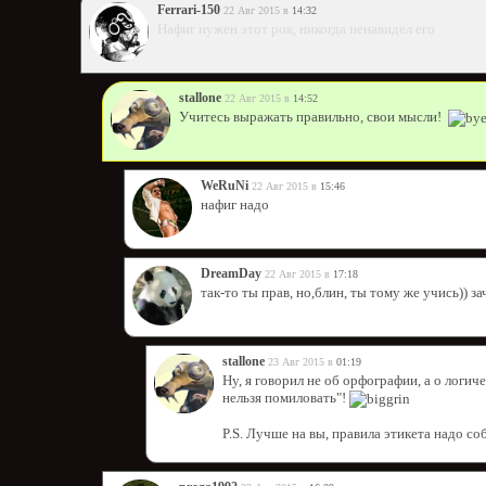
Ferrari-150
22 Авг 2015 в
14:32
Нафиг нужен этот рок, никогда ненавидел его
stallone
22 Авг 2015 в
14:52
Учитесь выражать правильно, свои мысли!
WeRuNi
22 Авг 2015 в
15:46
нафиг надо
DreamDay
22 Авг 2015 в
17:18
так-то ты прав, но,блин, ты тому же учись)) з
stallone
23 Авг 2015 в
01:19
Ну, я говорил не об орфографии, а о логич
нельзя помиловать"!
P.S. Лучше на вы, правила этикета надо с