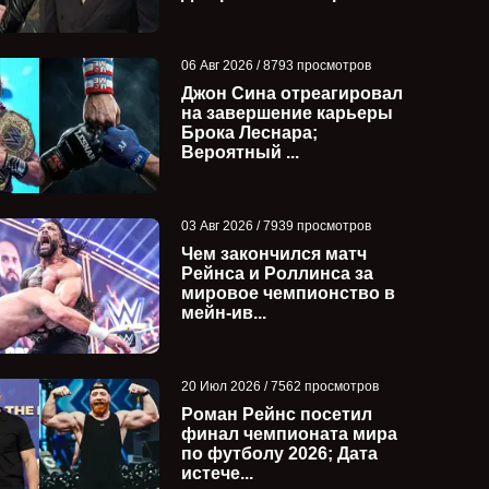
06 Авг 2026 / 8793 просмотров
Джон Сина отреагировал
на завершение карьеры
Брока Леснара;
Вероятный ...
Результаты и исходы всех
Оба Феми прише
03 Авг 2026 / 7939 просмотров
матчей турнира AEW
поблагодарить Б
Чем закончился матч
Continental Cup ...
после SummerSla
Рейнса и Роллинса за
мировое чемпионство в
мейн-ив...
20 Июл 2026 / 7562 просмотров
Роман Рейнс посетил
финал чемпионата мира
по футболу 2026; Дата
истече...