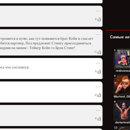
⋯
0
⋯
Самые ак
стремятся к нулю, как тут появляется брат Кейн и спасает
обится партнёр, Пол предложит Стингу присоединиться
ндник на мании - Тейкер Кейн vs Брок Стинг!
1
+
5
⋯
сь что состоится.
redisonsa
0
5
⋯
-2
Warlord_GE
9
⋯
0
dartartvad.
13