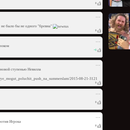
0
⋯
е не было бы не одного "бревна"
0
⋯
гроком
+
1
⋯
 новой ступенью Невилла
torye_mogut_poluchit_push_na_summerslam/2015-08-21-3121
0
⋯
0
⋯
ротив Игрока
0