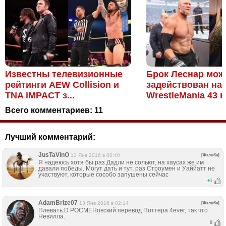
Известны телевизионные
Брок Леснар мож
рейтинги AEW Collision и
задействован на
TNA iMPACT з...
WrestleMania 43 в 
Всего комментариев:
11
Лучший комментарий:
JusTaVinO
13 Янв 2016 в 00:40
[Жалоба]
Я надеюсь хотя бы раз Дадли не сольют, на хаусах же им
давали победы. Могут дать и тут, раз Строумен и Уаййатт не
участвуют, которые сособо запушены сейчас
+
1
AdamBrize07
13 Янв 2016 в 02:14
[Жалоба]
Плевать:D РОСМЕНовский перевод Поттера 4ever, так что
Невилла.
0