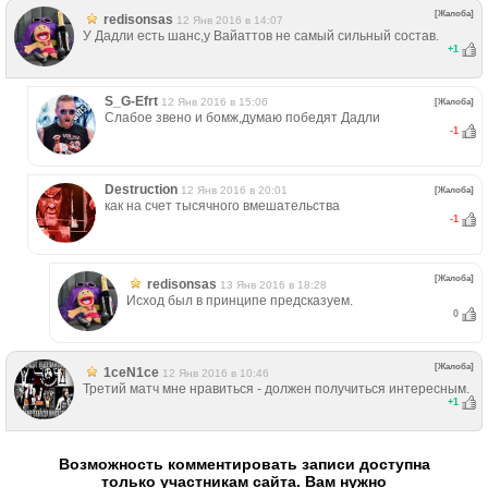
[Жалоба]
redisonsas
12 Янв 2016 в 14:07
У Дадли есть шанс,у Вайаттов не самый сильный состав.
+
1
S_G-Efrt
12 Янв 2016 в 15:06
[Жалоба]
Слабое звено и бомж,думаю победят Дадли
-1
Destruction
12 Янв 2016 в 20:01
[Жалоба]
как на счет тысячного вмешательства
-1
[Жалоба]
redisonsas
13 Янв 2016 в 18:28
Исход был в принципе предсказуем.
0
[Жалоба]
1ceN1ce
12 Янв 2016 в 10:46
Третий матч мне нравиться - должен получиться интересным.
+
1
Возможность комментировать записи доступна
только участникам сайта. Вам нужно