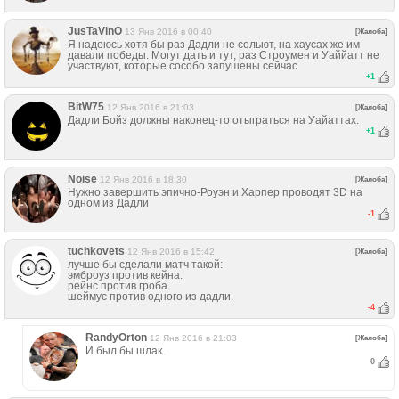
JusTaVinO
13 Янв 2016 в 00:40
[Жалоба]
Я надеюсь хотя бы раз Дадли не сольют, на хаусах же им
давали победы. Могут дать и тут, раз Строумен и Уаййатт не
участвуют, которые сособо запушены сейчас
+
1
BitW75
12 Янв 2016 в 21:03
[Жалоба]
Дадли Бойз должны наконец-то отыграться на Уайаттах.
+
1
Noise
12 Янв 2016 в 18:30
[Жалоба]
Нужно завершить эпично-Роуэн и Харпер проводят 3D на
одном из Дадли
-1
tuchkovets
12 Янв 2016 в 15:42
[Жалоба]
лучше бы сделали матч такой:
эмброуз против кейна.
рейнс против гроба.
шеймус против одного из дадли.
-4
RandyОrton
12 Янв 2016 в 21:03
[Жалоба]
И был бы шлак.
0