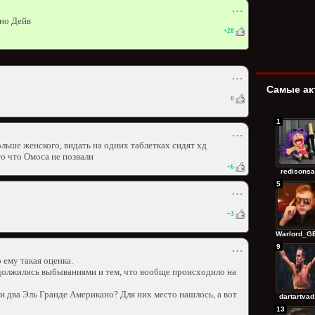
⋯
но Дейв
+
28
⋯
Самые ак
0
1
⋯
льше женского, видать на одних таблетках сидят хд
то что Омоса не позвали
+
6
redisonsa
5
⋯
+
3
Warlord_GE
9
⋯
 ему такая оценка.
должились выбываниями и тем, что вообще происходило на
и два Эль Гранде Американо? Для них место нашлось, а вот
dartartvad.
13