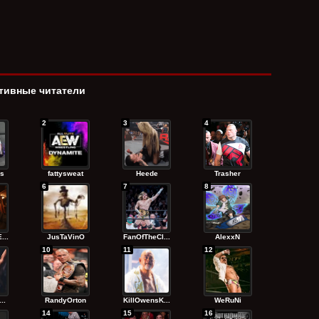
тивные читатели
2
3
4
s
fattysweat
Heede
Trasher
6
7
8
...
JusTaVinO
FanOfTheCl...
AlexxN
10
11
12
..
RandyОrton
KillOwensK...
WeRuNi
14
15
16