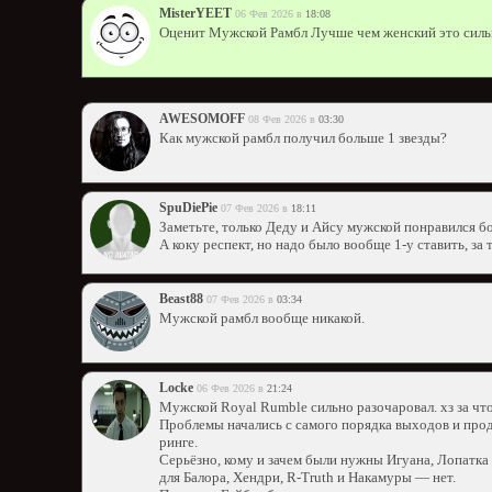
MisterYEET
06 Фев 2026 в
18:08
Оценит Мужской Рамбл Лучше чем женский это силь
AWESOMOFF
08 Фев 2026 в
03:30
Как мужской рамбл получил больше 1 звезды?
SpuDiePie
07 Фев 2026 в
18:11
Заметьте, только Деду и Айсу мужской понравился бо
А коку респект, но надо было вообще 1-у ставить, за 
Beast88
07 Фев 2026 в
03:34
Мужской рамбл вообще никакой.
Locke
06 Фев 2026 в
21:24
Мужской Royal Rumble сильно разочаровал. хз за что
Проблемы начались с самого порядка выходов и про
ринге.
Серьёзно, кому и зачем были нужны Игуана, Лопатка 
для Балора, Хендри, R-Truth и Накамуры — нет.