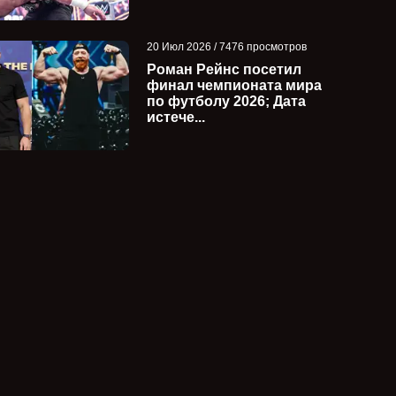
20 Июл 2026 / 7476 просмотров
Роман Рейнс посетил
финал чемпионата мира
по футболу 2026; Дата
истече...
Дальнейшие планы для Челси
Чем закончился 
-
Грин после выигрыша
Бэрона Корбина и
временного че...
Уильямса за чем..