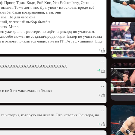
. Прист, Трик, Коди, Рой Кис, Усо,Рейнс,Фату, Ортон и
вышли. Тоже логично. Драгунов - из основы, вроде всё
сли бы были возвращения, а так они
 им. Но для чего она
шний, логичный выбор был бы
ично. Миро
ен уже давно в ростере, но идёт на рекорд по участиям.
икак себе сюжет не создали/продвинули. Балор не участвовал
в основе появляться чаще, а не на РР. Р-труф - лишний. Ещё
0
⋯
АХХАХАХАХАХАХХАХААХХАХАХХХАХАХ
+
8
⋯
и и не 5 то максимально близко
0
⋯
е та история, которую мы искали. Это история Гюнтера, но
+
6