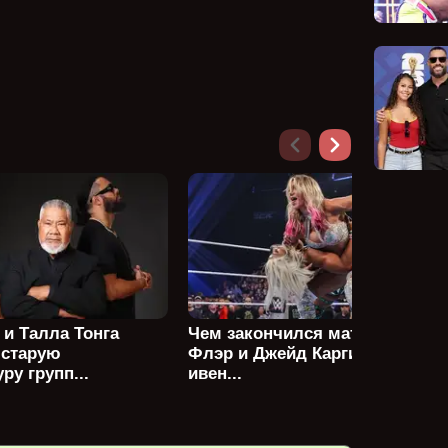
 и Талла Тонга
Чем закончился матч Шарлотт
 старую
Флэр и Джейд Каргилл в мейн
ру групп...
ивен...