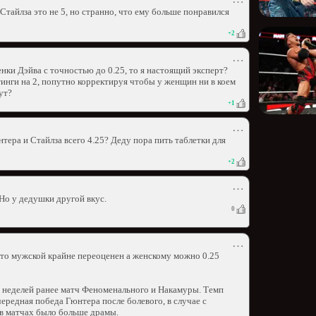
⋯
Стайлза это не 5, но странно, что ему больше понравился
+
2
⋯
нки Дэйва с точностью до 0.25, то я настоящий эксперт?
тинги на 2, попутно корректируя чтобы у женщин ни в коем
ут?
+
1
⋯
ера и Стайлза всего 4.25? Деду пора пить таблетки для
+
2
⋯
Но у дедушки другой вкус.
0
⋯
 что мужской крайне переоценен а женскому можно 0.25
 неделей ранее матч Феноменального и Накамуры. Темп
ередная победа Гюнтера после болевого, в случае с
 в матчах было больше драмы.