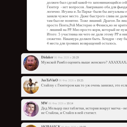
должен был сделай какой-то запоминающийся сейф
Гюнтер - нет вопросов. Американо оба для фьюда 
логично. Игуана и Ла Парка- были бы актуальны е
заняли чужое место. Даже быстрого слива не дали
там был не понятно. Тоже лишний. Драгон Ли ли
просто Пента,Рей Мистерио и Фениск,но не крит
- лишний на РР. Миз просто корм, который не нуж
Итого: 5 участника ни чего не дали этому РР и н
сюжетно. Накамура должен быть. Хендри - ему бы 
4 места для громких возвращений осталось.
Dislaker
06 Фев 2026 в
20:29
Мужской Рамбл оценить выше женского? АХ
JusTaVinO
06 Фев 2026 в
19:25
Стайлзу с Гюнтером как то уж очень занизил, это есл
MW
06 Фев 2026 в
19:14
Дед Мельцер пил таблетки, история вокруг матча - н
не Стайлза, и Стайлз в ней статист.
SKIBASICK
06 Фев 2026 в
19:09