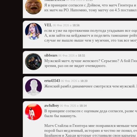
Я в принципе согласен с Дэйвом, что матч Гюнтера и 
их матч на РО. Напомню, тому матчу он 4.5 поставил
VЕL
06 Фев 2026 в
18:56
если я уже на протяжении полугода угадываю все оце
А, или зайти на кейджматч и поделить тамошние рей
случае не вышло выше чем у мужчин, это так все мог
sibbears
06 Фев 2026 в
18:55
Мужской матч лучше женского? Серьезно? А бой Гюнт
зрения, раз он не видит очевидного.
ertu43543
06 Фев 2026 в
18:20
Женский рамбл динамичнее смотрелся чем мужской. 
awfulboy
06 Фев 2026 в
18:14
В принципе согласен с оценкам деда согласен, разве
было бы накинуть.
Матч Стайлза и Гюнтера мне понравился меньше чем
порой был медленный, историю я честно не понял, оч
Брайаном и Харди которые отстаивали свои карьеры