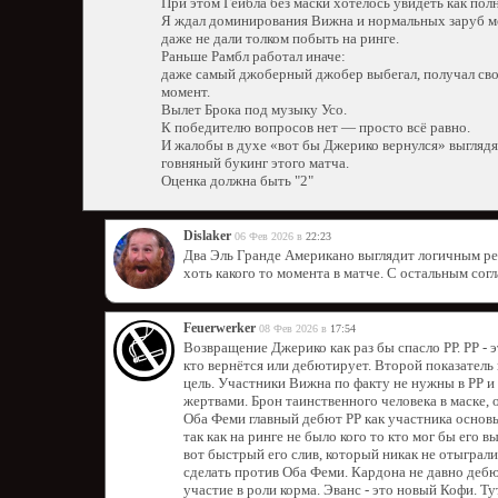
При этом Гейбла без маски хотелось увидеть как пол
Я ждал доминирования Вижна и нормальных заруб м
даже не дали толком побыть на ринге.
Раньше Рамбл работал иначе:
даже самый джоберный джобер выбегал, получал свои
момент.
Вылет Брока под музыку Усо.
К победителю вопросов нет — просто всё равно.
И жалобы в духе «вот бы Джерико вернулся» выглядят
говняный букинг этого матча.
Оценка должна быть "2"
Dislaker
06 Фев 2026 в
22:23
Два Эль Гранде Американо выглядит логичным ре
хоть какого то момента в матче. С остальным сог
Feuerwerker
08 Фев 2026 в
17:54
Возвращение Джерико как раз бы спасло РР. РР - 
кто вернётся или дебютирует. Второй показатель
цель. Участники Вижна по факту не нужны в РР и и
жертвами. Брон таинственного человека в маске, 
Оба Феми главный дебют РР как участника основы
так как на ринге не было кого то кто мог бы его 
вот быстрый его слив, который никак не отыграли
сделать против Оба Феми. Кардона не давно дебю
участие в роли корма. Эванс - это новый Кофи. Ту