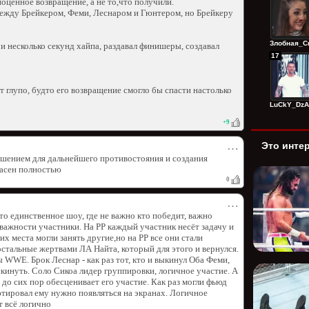
ноценное возвращение, а не то,что получили.
ежду Брейкером, Феми, Леснаром и Гюнтером, но Брейкеру
Злобная_Сп
 несколько секунд хайпа, раздавал финишеры, создавал
17
 глупо, будто его возвращение смогло бы спасти настолько
LuCkY_DzAg
+
9
Это инте
⋯
шением для дальнейшего противостояния и создания
ласен полностью
0
⋯
это единственное шоу, где не важно кто победит, важно
 важности участники. На РР каждый участник несёт задачу и
х места могли занять другие,но на РР все они стали
остальные жертвами ЛА Найта, который для этого и вернулся.
 WWE. Брок Леснар - как раз тот, кто и выкинул Оба Феми,
выкинуть. Соло Сикоа лидер группировки, логичное участие. А
 до сих пор обесценивает его участие. Как раз могли фьюд
тировал ему нужно появляться на экранах. Логичное
т всё логично