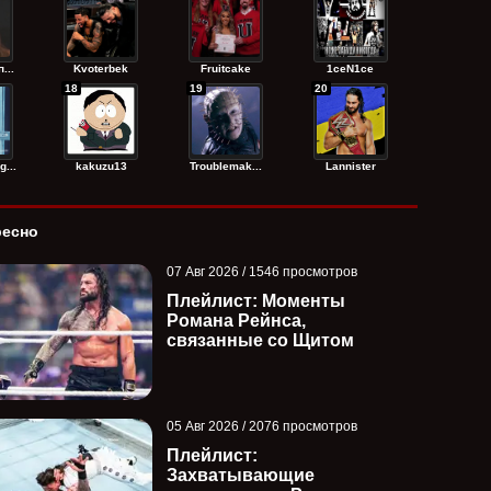
...
Kvoterbek
Fruitcake
1ceN1ce
18
19
20
...
kakuzu13
Troublemak...
Lannister
ресно
07 Авг 2026 / 1546 просмотров
Плейлист: Моменты
Романа Рейнса,
связанные со Щитом
05 Авг 2026 / 2076 просмотров
Плейлист:
Захватывающие